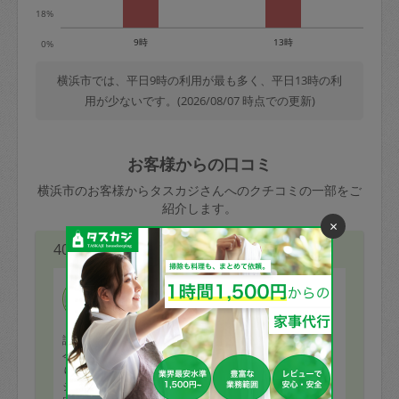
18%
9時
13時
0%
横浜市では、平日9時の利用が最も多く、平日13時の利
用が少ないです。(2026/08/07 時点での更新)
お客様からの口コミ
横浜市のお客様からタスカジさんへのクチコミの一部をご
紹介します。
×
40代 男性より
mito
評価：
今回もたくさん美味しい料理を作っていただきましてあ
りがとうございました。家族一同大満足です。毎回ヘル
シーなで幅広い多様な料理を作っていただけるので大変