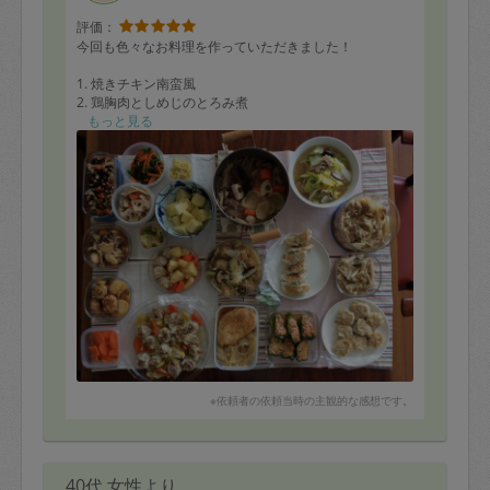
評価：
今回も色々なお料理を作っていただきました！
1. 焼きチキン南蛮風
2. 鶏胸肉としめじのとろみ煮
3. 玉ねぎたっぷり野菜蒸しシウマイ
もっと見る
4. 肉団子と椎茸のスープ煮
5. ねぎ豚餃子風
6. 蓮根そぼろ煮
7. しめじ入り肉詰めピーマン
8. 鶏団子とじゃがいも煮
9. 鶏と蓮根の焼きシウマイ
10. 牛スジ肉と野菜の煮込み
11. うす味豚丼の具
12. 豚肉と白菜の蒸し煮
13. しっとり粉ふき芋
14. ねぎ味噌
15. ローストビーフ(2種たれ)
16. 蓮根と人参のごま煮
17. 生姜入り五目豆
18. 人参のはちみつレモンマリネ風
※依頼者の依頼当時の主観的な感想です。
19. ピーマンと人参わかめのうす塩煮
20. 炒り生姜
程よいお味で、特にローストビーフの焼き加減はパーフ
40代 女性より