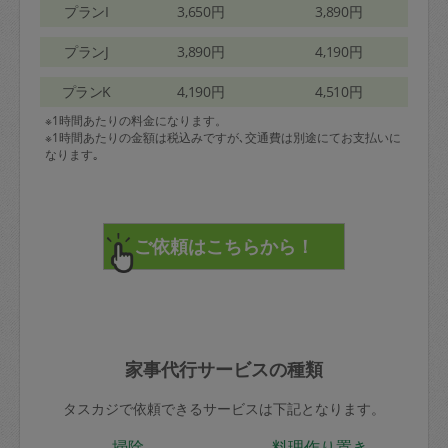
プランI
3,650円
3,890円
プランJ
3,890円
4,190円
プランK
4,190円
4,510円
※1時間あたりの料金になります。
※1時間あたりの金額は税込みですが､交通費は別途にてお支払いに
なります｡
家事代行サービスの種類
タスカジで依頼できるサービスは下記となります。
掃除
料理作り置き