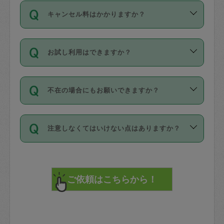
ご依頼は、現在を起点に3日後（72時間
濯、料理、作り置き、整理収納、買い物
のち、タスカジモニター宅にて３時間の
また外国人の方は英語しか話せない方、
キャンセル料はかかりますか？
以降）の日時から受付可能となっていま
です。作業中に物を壊したり、人にけが
現場トライアルを受け、合格したタスカ
日本語も話せる方など様々です。
す。
をさせたりした場合が対象で、補償金額
ジさんが活動されています。
キャンセル料には、以下の2種類がありま
ただし、72時間を切った直前の日程では
は対物1000万円、対人1億円が上限で
バックグラウンドや得意分野はプロフィ
お試し利用はできますか？
す。
タスカジさんへ「募集」をかけることが
す。
※テストセンターの講評は１件目のレビュ
ールに記載していますので、各自の得意
可能です。
ーとして記載されていますので依頼の際
分野を見極めて、目的に合わせてお仕事
「お試し利用」というメニューはありま
万が一損害が発生した場合は、その場の
に参考にしてください。
を依頼してください。
不在の場合にもお願いできますか？
せんが、「一回のみ」依頼を活用するこ
1. 直前キャンセル（定期、スポット契約
写真を撮り、
参考
：
【詳細】タスカジさんの登録に際
とによって、気に入ったタスカジさんを
共通）
タスカジサポートセンターまでご連絡く
して面接や教育は実施していますか？
不在の場合の作業はタスカジさんの同意
見つけることができます。
・タスカジさんのお仕事開始予定時間前
ださい。
注意しなくてはいけない点はありますか？
が必要です。数回の依頼ののち、タスカ
72時間を超える※と、以下のキャンセル
詳細FAQ：
損害賠償保険について教えて
ジさんと依頼者の間で十分な信頼関係が
まず、条件の合う気になるタスカジさ
料が発生します。
ください。
貴重品は紛失の際トラブルの元となるの
できたのち、タスカジさんに依頼してみ
ん、２・３人に「スポット」依頼をして
で、必ず鍵のかかるロッカーや金庫に入
てください。
みてください。
直前キャンセル料：
れて依頼者の責任の元管理するよう心掛
不在時に部屋に入るためにタスカジさん
その後、一番気に入ったタスカジさんに
72時間前〜24時間前＝依頼料金の50%
けてください。
に鍵を預ける必要がありますが、タスカ
「定期（毎週・隔週）」依頼をしてくだ
24時間前～1時間前＝依頼金額の100%
※パスポート、クレジットカード、銀行カ
ジさんが紛失した鍵によって二次的な損
さい。
1時間前〜実施時間＝依頼金額の100%＋
ード、5千円以上のアクセサリー、500円
害（たとえば、第三者の侵入など）が起
交通費全額