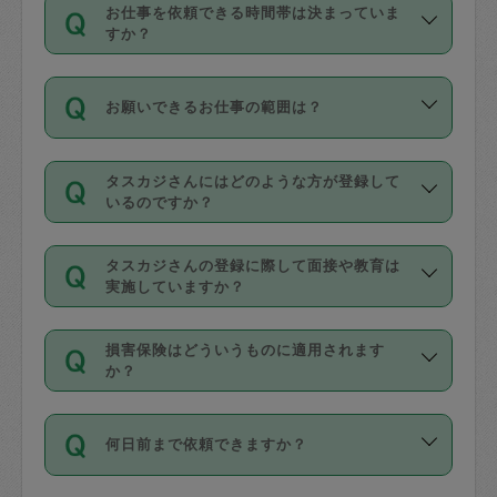
す。
丈夫です。
お仕事を依頼できる時間帯は決まっていま
料金のご請求と合わせてお支払いとなり
定期の最低利用回数は設けていない代わ
デビットカード・プリペイドカード（Vプ
すか？
ます。交通費の金額は「依頼の詳細」に
りに、一定数を超えたキャンセルは有償
リカ、au WALLETなど）
は支払にはご利
時間帯は3種類あります。いずれも１回あ
自動計算で表示されます。
でキャンセルすることが出来ます。
用いただけませんのでご注意ください。
お願いできるお仕事の範囲は？
たり３時間です。
銀行振込や現金払いも対応していませ
（例：毎週定期の場合は３回以上のキャ
ん。
掃除、整理収納、洗濯、買い物、料理、
・ＡＭ ９時～１２時
ンセルが有償（1200円、隔週定期の場合
なお、タスカジさんの交通費も、依頼料
タスカジさんにはどのような方が登録して
作り置きです。タスカジさんによってで
・ＰＭ １３時～１６時
いるのですか？
は２回以上のキャンセルが有償（1200
金のご請求と合わせてお支払いとなりま
きる仕事の範囲が異なりますので、依頼
・夜 １８時～２１時
円））
す。交通費の金額は「依頼の詳細」に自
主婦として長年の家事経験をお持ちの
する前にタスカジさんのプロフィールで
動計算で表示されます。
タスカジさんの登録に際して面接や教育は
方、栄養士・調理師といった資格者で保
確認してください。
開始時間を２時間前後変更することが可
実施していますか？
育園や学校の給食やレストランで料理関
基本的に、高所での作業や危険作業、屋
能です。依頼送信後、個別にタスカジさ
応募の際に、各自事務局との面接と説明
係の専門職に従事されていた方、日本で
外での作業は対象外です。
んにメッセージを送り調整してくださ
損害保険はどういうものに適用されます
を行っています。その後、身分証明書の
すでにハウスキーパーや英語の先生とし
か？
い。ただし、２時間を越えての調整はで
写真提出をしていただいています。外国
てお仕事をしているフィリピン出身の
きません。
依頼者とタスカジさんとの間でタスカジ
人の場合は在留カードで労働許可状況を
方、海外からの留学生、家事が好きな会
万が一、依頼した時間帯と作業時間が１
何日前まで依頼できますか？
を通して成立した作業時間内での作業に
確認しています。タスカジさんトレーニ
社員など様々なバックグラウンドの方が
時間も被らない場合、損害保険の対象外
適用されます。作業範囲は、掃除、洗
ング動画を使ったセルフトレーニングの
登録しています。
となりますので、ご注意ください。