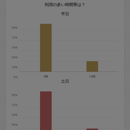
利用の多い時間帯は？
定期契約をキャンセルする場合、毎週定
期は月2回まで隔週定期は月1回までキャ
平日
ンセル料は発生しません。それ以上はキ
90%
ャンセル料が発生します。
72%
定期契約キャンセル料：
54%
・1回につき1,200円※
36%
・詳細ルールは、
こちら
を参照くださ
い。
18%
9時
13時
0%
※キャンセル料金の設定について：
土日
定期依頼1回（3時間）の金額とスポット
90%
1回（3時間）依頼した場合の金額の差額
相当で料金設定されています。
72%
54%
36%