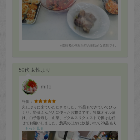
お願いしてみようと思います。話題も豊富で楽しかった
です。有り難うございました。
※依頼者の依頼当時の主観的な感想です。
50代 女性より
mito
評価：
久しぶりに来ていただきました。19品もできていてびっ
くり。野菜ふんだんに使ったお惣菜です。牡蠣オイル漬
け、白子湯通し、山菜、ピクルスリクエストで後はお任
せでお願いしました。惣菜のほかに炊飯いれて20品 あり
がとうございました。
もっと見る