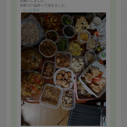
お願いしました。
全部で21品作って頂きました。
私はこの2週間体調を崩し寝込んでいたので、作業中もお
もっと見る
任せして横になっていました。終了時メールいただきま
した。