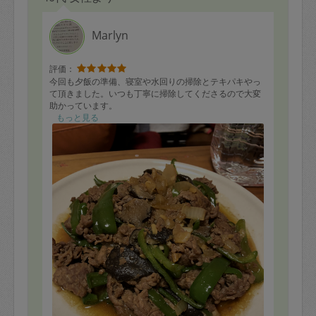
ェクトで、とても美味しかったです。
豪華な夕食となり家族全員が大満足でした。
あんずさんのおかげで寒い冬を乗り切れそうです。
Marlyn
美味しくて体に良いお料理を沢山作ってくださり有難う
ございます。
次回もどうぞよろしくお願いします。
評価：
今回も夕飯の準備、寝室や水回りの掃除とテキパキやっ
て頂きました。いつも丁寧に掃除してくださるので大変
助かっています。
もっと見る