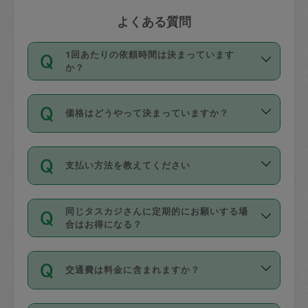
よくある質問
1回あたりの依頼時間は決まっています
か？
依頼1回につき3時間固定です。3時間を
価格はどうやって決まっていますか？
超えて依頼したい場合は、延長機能をご
利用ください。機能をご利用いただくに
11種類の価格帯の中からタスカジさん自
は、タスカジさんに事前に相談し、合意
支払い方法を教えてください
身が価格を選んで設定しています。
の上事前申請することが必要です。な
タスカジさんの価格設定には最初は制限
お、3時間を下回っても、値引き等はござ
お支払方法はクレジットカード（Visa／
があり、レビュー件数、レビューの平均
いません。
同じタスカジさんに定期的にお願いする場
Master／JCB／AMERICAN EXPRESS／
値、などで除々に設定可能な最高額が上
合はお得になる？
Diners Club）のみとなります。
がっていく仕組みになっています。
依頼には「スポット」と「定期（毎週｜
カード情報のご登録は、依頼リクエスト
交通費は料金に含まれますか？
隔週）」があり、「定期」の依頼は「ス
を行う際にご入力ください。プロフィー
ポット」よりお得な料金でご利用できま
ル登録時にはご入力いただかなくても大
交通費は依頼料金とは別途発生し、依頼