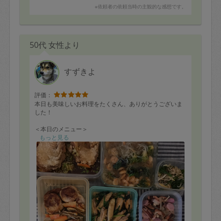
※依頼者の依頼当時の主観的な感想です。
50代 女性より
すずきよ
評価：
本日も美味しいお料理をたくさん、ありがとうございま
した！
＜本日のメニュー＞
鶏のから揚げ
もっと見る
鶏つくねの豚バラ巻き、揚げ野菜添え
ごぼうとにんじんの炒めもの
そぼろ豆腐
ぶりの揚げ焼き
海老と春雨の中華炒め
鶏手羽とほうれん草の煮物
かぼちゃの煮つけ
白菜の炒めもの
じゃこと青菜の煮物