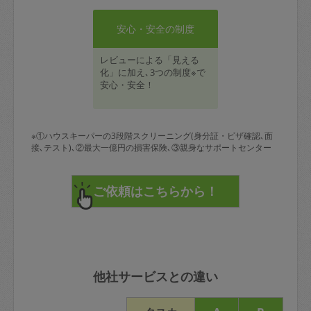
安心・安全の制度
レビューによる「見える
化」に加え､3つの制度※で
安心・安全！
※①ハウスキーパーの3段階スクリーニング(身分証・ビザ確認､面
接､テスト)､②最大一億円の損害保険､③親身なサポートセンター
他社サービスとの違い