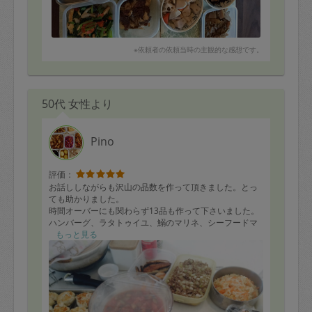
※依頼者の依頼当時の主観的な感想です。
50代 女性より
Pino
評価：
お話ししながらも沢山の品数を作って頂きました。とっ
ても助かりました。
時間オーバーにも関わらず13品も作って下さいました。
ハンバーグ、ラタトゥイユ、鰯のマリネ、シーフードマ
リネ、チキンナゲット、ローストポーク、人参しりし
もっと見る
り、クリームペンネ、アクアパッツア、千切大根と人参
のあえもの、などなど盛り沢山。
当分お弁当のおかずには困らなさそうなのといつものワ
ンパターンから脱却できる！
お味はこちらが薄味をお願いしたのですが、ちょっと薄
すぎたかなあと思いましたので次回は普通濃度で