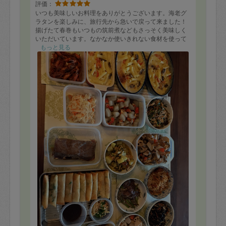
評価：
いつも美味しいお料理をありがとうございます。海老グ
ラタンを楽しみに、旅行先から急いで戻って来ました！
揚げたて春巻もいつもの筑前煮などもさっそく美味しく
いただいています。なかなか使いきれない食材を使って
いただき、大感謝です。
もっと見る