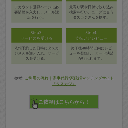
アカウント登録ページに必
最寄り駅や日付で絞り込み
要情報を入力し、メール認
検索を行い、ニーズに合う
証を行う。
タスカジさんを探す。
Step3:
Step4:
サービスを受ける
支払いとレビュー
依頼予約した日時にタスカ
終了後48時間以内にレビ
ジさんを迎え入れ、サービ
ューを登録し、カード決済
スを受ける。
が行われます。
参考:
ご利用の流れ｜家事代行/家政婦マッチングサイト
『タスカジ』