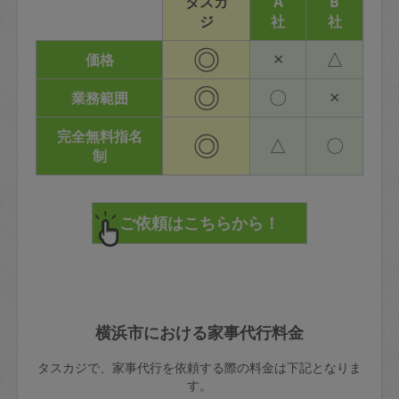
タスカ
A
B
ジ
社
社
◎
×
△
価格
◎
〇
×
業務範囲
完全無料指名
◎
△
〇
制
横浜市における家事代行料金
タスカジで、家事代行を依頼する際の料金は下記となりま
す。