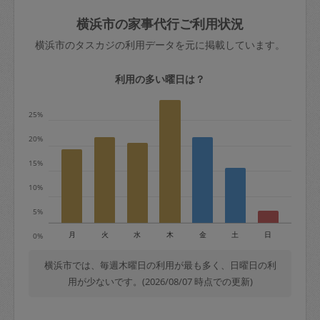
玉、など
きた場合は損害保険の対象外となるので
依頼者不在による当日キャンセル＝依頼
横浜市の家事代行ご利用状況
ご注意ください。
金額の100%＋交通費全額
横浜市のタスカジの利用データを元に掲載しています。
あわせてこちらも参照ください
：
初めて
利用します。注意しなくてはいけない点
※例：依頼日時／土曜日午前9時開始の場
利用の多い曜日は？
はありますか？
合、水曜日午前9時以降はキャンセル料が
発生
25%
水曜日9時〜金曜日9時まで＝依頼料金の
20%
50%
15%
金曜日9時～土曜日8時まで＝依頼金額の
100%
10%
土曜日8時〜実施時間＝依頼金額の100%
5%
＋交通費全額
月
火
水
木
金
土
日
0%
依頼者不在による当日キャンセル＝依頼
金額の100%＋交通費全額
横浜市では、毎週木曜日の利用が最も多く、日曜日の利
用が少ないです。(2026/08/07 時点での更新)
2. 定期契約キャンセル（定期契約のみ）