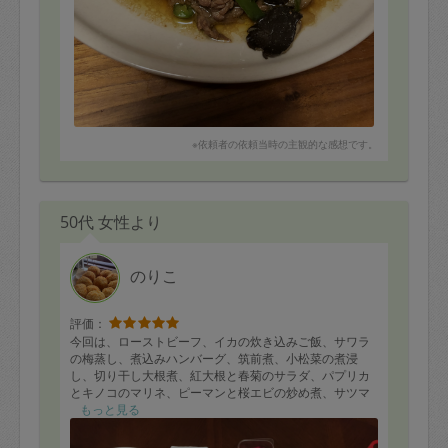
※依頼者の依頼当時の主観的な感想です。
50代 女性より
のりこ
評価：
今回は、ローストビーフ、イカの炊き込みご飯、サワラ
の梅蒸し、煮込みハンバーグ、筑前煮、小松菜の煮浸
し、切り干し大根煮、紅大根と春菊のサラダ、パプリカ
とキノコのマリネ、ピーマンと桜エビの炒め煮、サツマ
イモの蒸し揚げなどを作って頂きました。のりこさんの
もっと見る
お料理法を学ばなければ、と思い今回は横で見させて頂
きました。少しでも再現できるようお料理ノートを貯め