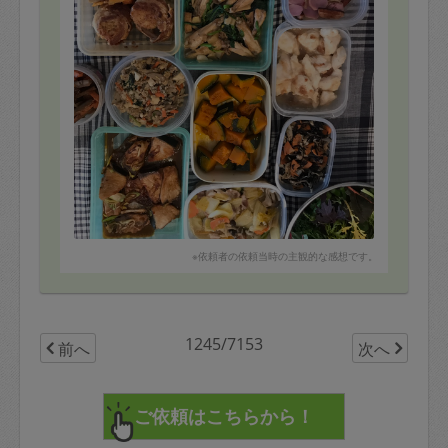
ジャーマンポテト
ひじき煮
鶏ハム+フレッシュ野菜
ビーフカレー
中でも『鶏むね肉の揚げ煮』が本当に美味！
むね肉なのにしっとり柔らかく、味もほどよく染み込ん
でいます。
鈴木さんはむね肉を美味しく食べる方法を研究中だそう
で、
その秘訣も教えていただきました。
次回もまたリクエストしようと思います。
※依頼者の依頼当時の主観的な感想です。
1245/7153
前へ
次へ