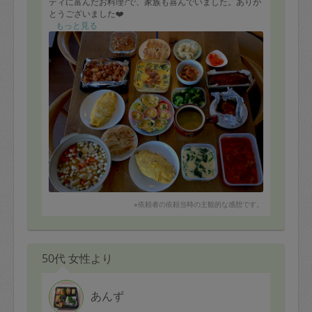
ティに富んだお料理?で、家族も喜んでいました。ありが
とうございました❤️
今週末もよろしくおねがいしますね?
もっと見る
※依頼者の依頼当時の主観的な感想です。
50代 女性より
あんず