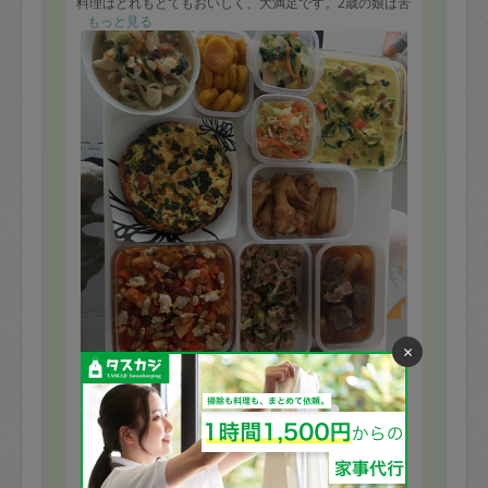
料理はどれもとてもおいしく、大満足です。2歳の娘は苦
手な野菜もパクパク食べて、どの料理も完食でした！
もっと見る
またどうぞよろしくお願い致します。
×
※依頼者の依頼当時の主観的な感想です。