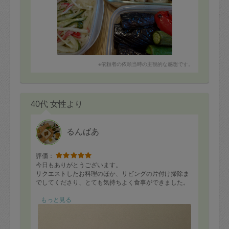
※依頼者の依頼当時の主観的な感想です。
40代 女性より
るんばあ
評価：
今日もありがとうございます。
リクエストしたお料理のほか、リビングの片付け掃除ま
でしてくださり、とても気持ちよく食事ができました。
もっと見る
〜作り置き〜
・野菜肉巻き
・きんぴら