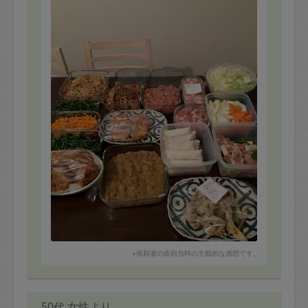
・切り干し
・にんじんナムル
・小松菜ナムル
・ほうれん草胡麻和え
・キーマカレー
・レンコンのはさみ揚げ
〜仕上げ調理〜
・ハンバーグ
・生姜焼き
・せせり焼き
・春巻き
・唐揚げ
〜野菜切り〜
・重ね煮の野菜切り
白菜、ネギ2本分、玉ねぎ2個分、にんじん1本
ありがとうございます！
※依頼者の依頼当時の主観的な感想です。
50代 女性より