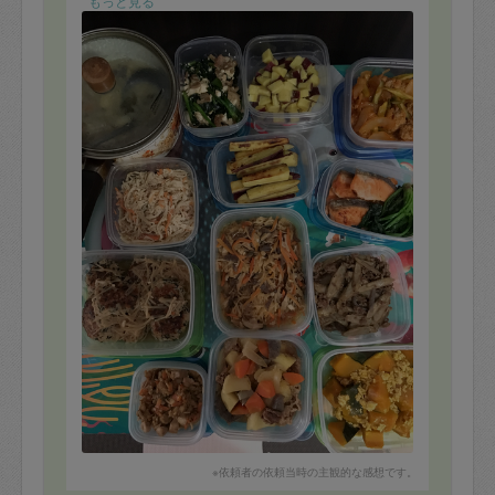
ス良く食べてもらえて嬉しい限りです。
もっと見る
細かな心配りも出来る方で、安心してお任せすることが
出来ました。
また是非お願いしたいと思いますので、よろしくお願い
いたします。
ありがとうございました。
※依頼者の依頼当時の主観的な感想です。