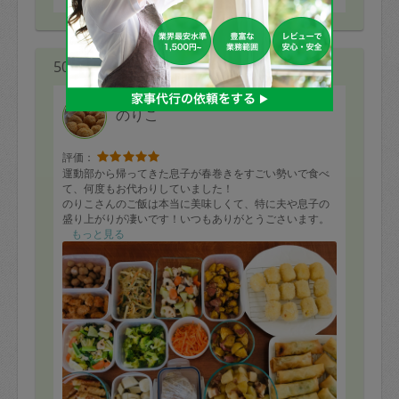
50代 女性より
のりこ
評価：
運動部から帰ってきた息子が春巻きをすごい勢いで食べ
て、何度もお代わりしていました！
のりこさんのご飯は本当に美味しくて、特に夫や息子の
盛り上がりが凄いです！いつもありがとうごさいます。
もっと見る
お弁当のおかずを冷凍する際の工夫や味付けの秘訣な
ど、いろいろと教えてくださるのでとても助かりまし
た。
また次回もよろしくお願いします！