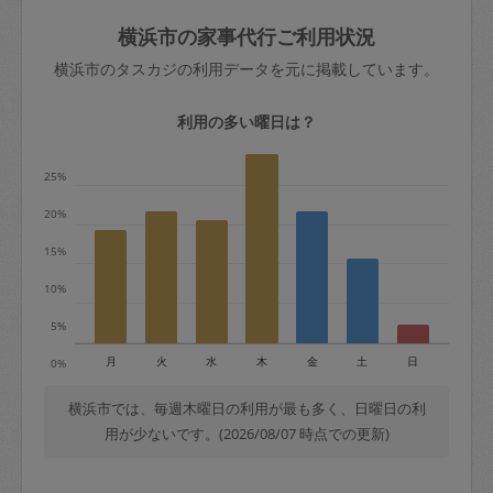
玉、など
きた場合は損害保険の対象外となるので
依頼者不在による当日キャンセル＝依頼
横浜市の家事代行ご利用状況
ご注意ください。
金額の100%＋交通費全額
横浜市のタスカジの利用データを元に掲載しています。
あわせてこちらも参照ください
：
初めて
利用します。注意しなくてはいけない点
※例：依頼日時／土曜日午前9時開始の場
利用の多い曜日は？
はありますか？
合、水曜日午前9時以降はキャンセル料が
発生
25%
水曜日9時〜金曜日9時まで＝依頼料金の
20%
50%
15%
金曜日9時～土曜日8時まで＝依頼金額の
100%
10%
土曜日8時〜実施時間＝依頼金額の100%
5%
＋交通費全額
月
火
水
木
金
土
日
0%
依頼者不在による当日キャンセル＝依頼
金額の100%＋交通費全額
横浜市では、毎週木曜日の利用が最も多く、日曜日の利
用が少ないです。(2026/08/07 時点での更新)
2. 定期契約キャンセル（定期契約のみ）