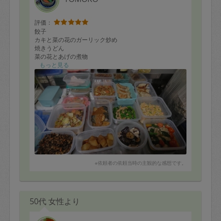
評価：
餃子
カキと菜の花のガーリック炒め
焼きうどん
菜の花とあげの煮物
白滝とひじきと人参の煮物
もっと見る
さば味噌煮
チーズタッカルビ
コールスロー
浅漬け
なすのマリネ
棒々鶏
大根の煮物
を作って頂きました。お野菜おおめのメニューで助かり
ます。コールスローは子供も大人ツナコーンいりでお気
に入りです。チーズタッカルビ、なすのマリネも初めて
※依頼者の依頼当時の主観的な感想です。
でしたがとても美味しかったです。またよろしくお願い
いたします！
50代 女性より