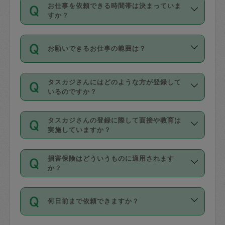
す。
丈夫です。
お仕事を依頼できる時間帯は決まっていま
料金のご請求と合わせてお支払いとなり
定期の最低利用回数は設けていない代わ
デビットカード・プリペイドカード（Vプ
すか？
ます。交通費の金額は「依頼の詳細」に
りに、一定数を超えたキャンセルは有償
リカ、au WALLETなど）
は支払にはご利
時間帯は3種類あります。いずれも１回あ
自動計算で表示されます。
でキャンセルすることが出来ます。
用いただけませんのでご注意ください。
お願いできるお仕事の範囲は？
たり３時間です。
銀行振込や現金払いも対応していませ
（例：毎週定期の場合は３回以上のキャ
ん。
掃除、整理収納、洗濯、買い物、料理、
・ＡＭ ９時～１２時
ンセルが有償（1200円、隔週定期の場合
なお、タスカジさんの交通費も、依頼料
タスカジさんにはどのような方が登録して
作り置きです。タスカジさんによってで
・ＰＭ １３時～１６時
いるのですか？
は２回以上のキャンセルが有償（1200
金のご請求と合わせてお支払いとなりま
きる仕事の範囲が異なりますので、依頼
・夜 １８時～２１時
円））
す。交通費の金額は「依頼の詳細」に自
主婦として長年の家事経験をお持ちの
する前にタスカジさんのプロフィールで
動計算で表示されます。
タスカジさんの登録に際して面接や教育は
方、栄養士・調理師といった資格者で保
確認してください。
開始時間を２時間前後変更することが可
実施していますか？
育園や学校の給食やレストランで料理関
基本的に、高所での作業や危険作業、屋
能です。依頼送信後、個別にタスカジさ
応募の際に、各自事務局との面接と説明
係の専門職に従事されていた方、日本で
外での作業は対象外です。
んにメッセージを送り調整してくださ
損害保険はどういうものに適用されます
を行っています。その後、身分証明書の
すでにハウスキーパーや英語の先生とし
か？
い。ただし、２時間を越えての調整はで
写真提出をしていただいています。外国
てお仕事をしているフィリピン出身の
きません。
依頼者とタスカジさんとの間でタスカジ
人の場合は在留カードで労働許可状況を
方、海外からの留学生、家事が好きな会
万が一、依頼した時間帯と作業時間が１
何日前まで依頼できますか？
を通して成立した作業時間内での作業に
確認しています。タスカジさんトレーニ
社員など様々なバックグラウンドの方が
時間も被らない場合、損害保険の対象外
適用されます。作業範囲は、掃除、洗
ング動画を使ったセルフトレーニングの
登録しています。
となりますので、ご注意ください。