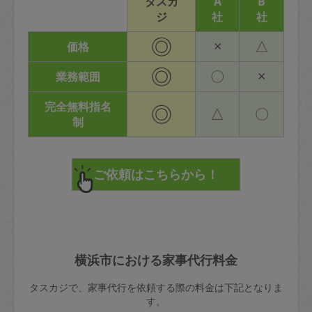
タスカ
A
B
ジ
社
社
◎
×
△
価格
◎
〇
×
業務範囲
完全無料指名
◎
△
〇
制
横浜市における家事代行料金
タスカジで、家事代行を依頼する際の料金は下記となりま
す。