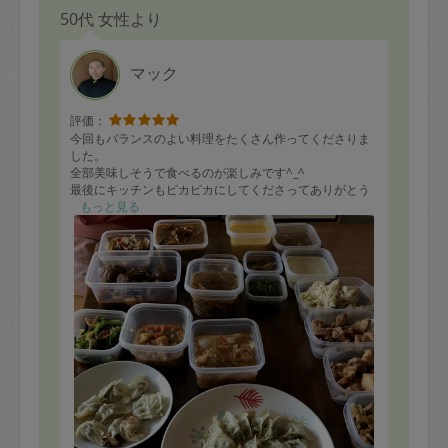
50代 女性より
マック
評価：
今回もバランスのよい料理をたくさん作ってくださりま
した。
全部美味しそうで食べるのが楽しみです^_^
最後にキッチンもピカピカにしてくださってありがとう
ございます?
もっと見る