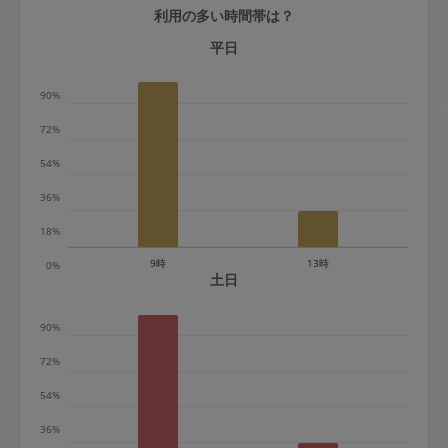
利用の多い時間帯は？
定期契約をキャンセルする場合、毎週定
期は月2回まで隔週定期は月1回までキャ
平日
ンセル料は発生しません。それ以上はキ
90%
ャンセル料が発生します。
72%
定期契約キャンセル料：
54%
・1回につき1,200円※
36%
・詳細ルールは、
こちら
を参照くださ
い。
18%
9時
13時
0%
※キャンセル料金の設定について：
土日
定期依頼1回（3時間）の金額とスポット
90%
1回（3時間）依頼した場合の金額の差額
相当で料金設定されています。
72%
54%
36%