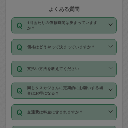
よくある質問
1回あたりの依頼時間は決まっています
か？
依頼1回につき3時間固定です。3時間を
価格はどうやって決まっていますか？
超えて依頼したい場合は、延長機能をご
利用ください。機能をご利用いただくに
11種類の価格帯の中からタスカジさん自
は、タスカジさんに事前に相談し、合意
支払い方法を教えてください
身が価格を選んで設定しています。
の上事前申請することが必要です。な
タスカジさんの価格設定には最初は制限
お、3時間を下回っても、値引き等はござ
お支払方法はクレジットカード（Visa／
があり、レビュー件数、レビューの平均
いません。
同じタスカジさんに定期的にお願いする場
Master／JCB／AMERICAN EXPRESS／
値、などで除々に設定可能な最高額が上
合はお得になる？
Diners Club）のみとなります。
がっていく仕組みになっています。
依頼には「スポット」と「定期（毎週｜
カード情報のご登録は、依頼リクエスト
交通費は料金に含まれますか？
隔週）」があり、「定期」の依頼は「ス
を行う際にご入力ください。プロフィー
ポット」よりお得な料金でご利用できま
ル登録時にはご入力いただかなくても大
交通費は依頼料金とは別途発生し、依頼