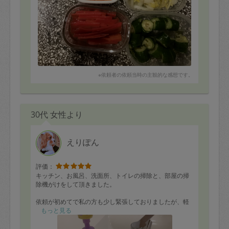
※依頼者の依頼当時の主観的な感想です。
30代 女性より
えりぽん
評価：
キッチン、お風呂、洗面所、トイレの掃除と、部屋の掃
除機がけをして頂きました。
依頼が初めてで私の方も少し緊張しておりましたが、軽
く依頼内容をお伝えするだけでテキパキと慣れた様子で
もっと見る
作業して下さりとても助かりました。