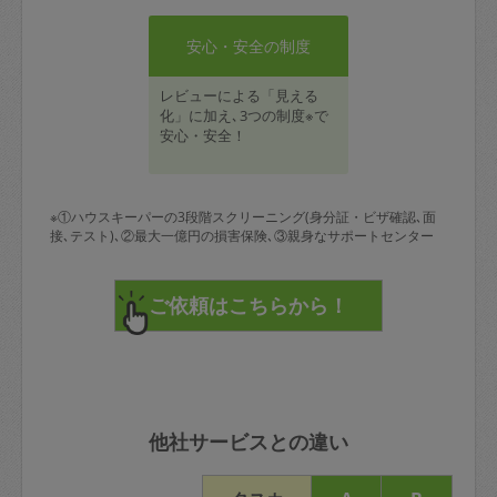
安心・安全の制度
レビューによる「見える
化」に加え､3つの制度※で
安心・安全！
※①ハウスキーパーの3段階スクリーニング(身分証・ビザ確認､面
接､テスト)､②最大一億円の損害保険､③親身なサポートセンター
他社サービスとの違い