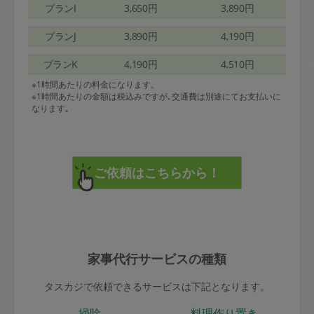
プランI
3,650円
3,890円
プランJ
3,890円
4,190円
プランK
4,190円
4,510円
※1時間あたりの料金になります。
※1時間あたりの金額は税込みですが､交通費は別途にてお支払いに
なります｡
家事代行サービスの種類
タスカジで依頼できるサービスは下記となります。
掃除
料理作り置き