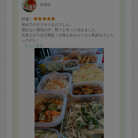
mito
評価：
初めてのタスカジさんでした。
慣れない環境の中、黙々と作って頂きました。
出来上がりは大満足！お味もめちゃくちゃ私好みでした
＼(^o^)／
もっと見る
＊なすとパプリカとオクラの焼き浸し
＊鱈のきのこおろし煮
＊かぼちゃのセサミマリネ
＊野菜のコーンクリーム煮
＊アスパラの肉巻き
＊人参とキャベツの春雨ツナ煮
＊さつま揚げと昆布の煮物
＊大根とカニカマの甘酢サラダ
＊人参と白ねぎのナムル
＊豆腐つくね(照り焼き)
＊大根とヒイカの煮物
＊パプリカとツナのオムレツ
＊切り干し大根の煮物
＊青椒肉絲
＊ラタトゥイユ
＊もやしと水菜のつゆ和え
＊なすのおかかポン酢炒め