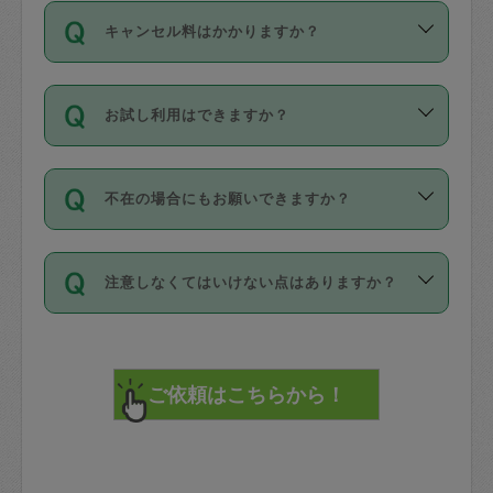
ご依頼は、現在を起点に3日後（72時間
濯、料理、作り置き、整理収納、買い物
のち、タスカジモニター宅にて３時間の
また外国人の方は英語しか話せない方、
キャンセル料はかかりますか？
以降）の日時から受付可能となっていま
です。作業中に物を壊したり、人にけが
現場トライアルを受け、合格したタスカ
日本語も話せる方など様々です。
す。
をさせたりした場合が対象で、補償金額
ジさんが活動されています。
キャンセル料には、以下の2種類がありま
ただし、72時間を切った直前の日程では
は対物1000万円、対人1億円が上限で
バックグラウンドや得意分野はプロフィ
お試し利用はできますか？
す。
タスカジさんへ「募集」をかけることが
す。
※テストセンターの講評は１件目のレビュ
ールに記載していますので、各自の得意
可能です。
ーとして記載されていますので依頼の際
分野を見極めて、目的に合わせてお仕事
「お試し利用」というメニューはありま
万が一損害が発生した場合は、その場の
に参考にしてください。
を依頼してください。
不在の場合にもお願いできますか？
せんが、「一回のみ」依頼を活用するこ
1. 直前キャンセル（定期、スポット契約
写真を撮り、
参考
：
【詳細】タスカジさんの登録に際
とによって、気に入ったタスカジさんを
共通）
タスカジサポートセンターまでご連絡く
して面接や教育は実施していますか？
不在の場合の作業はタスカジさんの同意
見つけることができます。
・タスカジさんのお仕事開始予定時間前
ださい。
注意しなくてはいけない点はありますか？
が必要です。数回の依頼ののち、タスカ
72時間を超える※と、以下のキャンセル
詳細FAQ：
損害賠償保険について教えて
ジさんと依頼者の間で十分な信頼関係が
まず、条件の合う気になるタスカジさ
料が発生します。
ください。
貴重品は紛失の際トラブルの元となるの
できたのち、タスカジさんに依頼してみ
ん、２・３人に「スポット」依頼をして
で、必ず鍵のかかるロッカーや金庫に入
てください。
みてください。
直前キャンセル料：
れて依頼者の責任の元管理するよう心掛
不在時に部屋に入るためにタスカジさん
その後、一番気に入ったタスカジさんに
72時間前〜24時間前＝依頼料金の50%
けてください。
に鍵を預ける必要がありますが、タスカ
「定期（毎週・隔週）」依頼をしてくだ
24時間前～1時間前＝依頼金額の100%
※パスポート、クレジットカード、銀行カ
ジさんが紛失した鍵によって二次的な損
さい。
1時間前〜実施時間＝依頼金額の100%＋
ード、5千円以上のアクセサリー、500円
害（たとえば、第三者の侵入など）が起
交通費全額