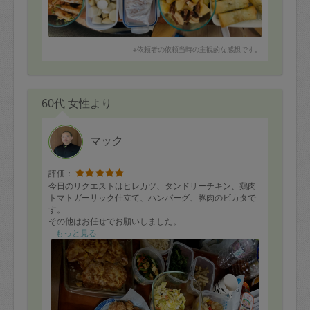
※依頼者の依頼当時の主観的な感想です。
60代 女性より
マック
評価：
今日のリクエストはヒレカツ、タンドリーチキン、鶏肉
トマトガーリック仕立て、ハンバーグ、豚肉のビカタで
す。
その他はお任せでお願いしました。
お弁当の一品にもできる主食メインがいいと家族と話し
もっと見る
たのでこういう形になりました。。
前品19品作って頂きました。
作業中、私は通院でしたので、家族が家にいました。
今日は全員そろっていたので、お昼に出来立てをつまん
でしまったので、少し量が減っています。でも、美味し
く頂きました。