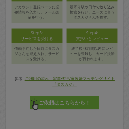
アカウント登録ページに必
最寄り駅や日付で絞り込み
要情報を入力し、メール認
検索を行い、ニーズに合う
証を行う。
タスカジさんを探す。
Step3:
Step4:
サービスを受ける
支払いとレビュー
依頼予約した日時にタスカ
終了後48時間以内にレビ
ジさんを迎え入れ、サービ
ューを登録し、カード決済
スを受ける。
が行われます。
参考:
ご利用の流れ｜家事代行/家政婦マッチングサイト
『タスカジ』