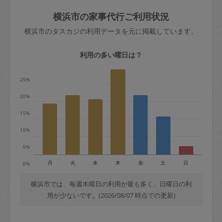
玉、など
きた場合は損害保険の対象外となるので
依頼者不在による当日キャンセル＝依頼
横浜市の家事代行ご利用状況
ご注意ください。
金額の100%＋交通費全額
横浜市のタスカジの利用データを元に掲載しています。
あわせてこちらも参照ください
：
初めて
利用します。注意しなくてはいけない点
※例：依頼日時／土曜日午前9時開始の場
利用の多い曜日は？
はありますか？
合、水曜日午前9時以降はキャンセル料が
発生
25%
水曜日9時〜金曜日9時まで＝依頼料金の
20%
50%
15%
金曜日9時～土曜日8時まで＝依頼金額の
100%
10%
土曜日8時〜実施時間＝依頼金額の100%
5%
＋交通費全額
月
火
水
木
金
土
日
0%
依頼者不在による当日キャンセル＝依頼
金額の100%＋交通費全額
横浜市では、毎週木曜日の利用が最も多く、日曜日の利
用が少ないです。(2026/08/07 時点での更新)
2. 定期契約キャンセル（定期契約のみ）