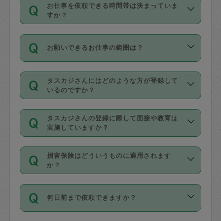
す。
丈夫です。
お仕事を依頼できる時間帯は決まっていま
料金のご請求と合わせてお支払いとなり
定期の最低利用回数は設けていない代わ
デビットカード・プリペイドカード（Vプ
すか？
ます。交通費の金額は「依頼の詳細」に
りに、一定数を超えたキャンセルは有償
リカ、au WALLETなど）
は支払にはご利
時間帯は3種類あります。いずれも１回あ
自動計算で表示されます。
でキャンセルすることが出来ます。
用いただけませんのでご注意ください。
お願いできるお仕事の範囲は？
たり３時間です。
銀行振込や現金払いも対応していませ
（例：毎週定期の場合は３回以上のキャ
ん。
掃除、整理収納、洗濯、買い物、料理、
・ＡＭ ９時～１２時
ンセルが有償（1200円、隔週定期の場合
なお、タスカジさんの交通費も、依頼料
タスカジさんにはどのような方が登録して
作り置きです。タスカジさんによってで
・ＰＭ １３時～１６時
いるのですか？
は２回以上のキャンセルが有償（1200
金のご請求と合わせてお支払いとなりま
きる仕事の範囲が異なりますので、依頼
・夜 １８時～２１時
円））
す。交通費の金額は「依頼の詳細」に自
主婦として長年の家事経験をお持ちの
する前にタスカジさんのプロフィールで
動計算で表示されます。
タスカジさんの登録に際して面接や教育は
方、栄養士・調理師といった資格者で保
確認してください。
開始時間を２時間前後変更することが可
実施していますか？
育園や学校の給食やレストランで料理関
基本的に、高所での作業や危険作業、屋
能です。依頼送信後、個別にタスカジさ
応募の際に、各自事務局との面接と説明
係の専門職に従事されていた方、日本で
外での作業は対象外です。
んにメッセージを送り調整してくださ
損害保険はどういうものに適用されます
を行っています。その後、身分証明書の
すでにハウスキーパーや英語の先生とし
か？
い。ただし、２時間を越えての調整はで
写真提出をしていただいています。外国
てお仕事をしているフィリピン出身の
きません。
依頼者とタスカジさんとの間でタスカジ
人の場合は在留カードで労働許可状況を
方、海外からの留学生、家事が好きな会
万が一、依頼した時間帯と作業時間が１
何日前まで依頼できますか？
を通して成立した作業時間内での作業に
確認しています。タスカジさんトレーニ
社員など様々なバックグラウンドの方が
時間も被らない場合、損害保険の対象外
適用されます。作業範囲は、掃除、洗
ング動画を使ったセルフトレーニングの
登録しています。
となりますので、ご注意ください。