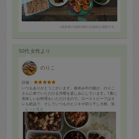
※依頼者の依頼当時の主観的な感想です。
50代 女性より
のりこ
評価：
いつもありがとうございます。春休み中の娘が、のりこ
さんに来ていただける月曜を楽しみにしています。1番に
美味しいお料理をいただけるので。ローストビーフはタ
レも絶品で、そしていつものヒジキや切り干し大根、筑
前煮なども飽きることのない大好きなメニューです。ゴ
もっと見る
ーヤチャンプルも楽しみです。これからもよろしくお願
いします。