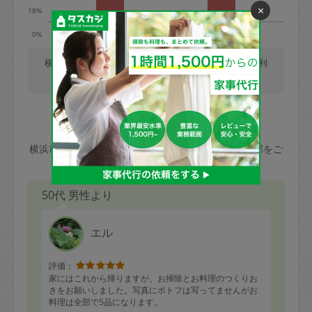
×
18%
9時
13時
0%
横浜市では、平日9時の利用が最も多く、平日13時の利
用が少ないです。(2026/08/07 時点での更新)
お客様からの口コミ
横浜市のお客様からタスカジさんへのクチコミの一部をご
紹介します。
50代 男性より
エル
評価：
家にはこれから帰りますが、お掃除とお料理のつくりお
きをお願いしました。写真にポトフは写ってませんがお
料理は全部で5品になります。