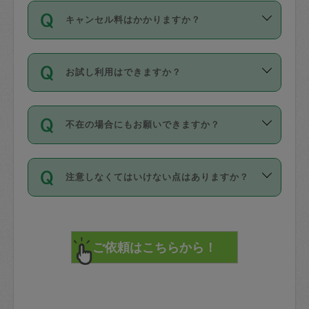
ご依頼は、現在を起点に3日後（72時間
濯、料理、作り置き、整理収納、買い物
のち、タスカジモニター宅にて３時間の
また外国人の方は英語しか話せない方、
キャンセル料はかかりますか？
以降）の日時から受付可能となっていま
です。作業中に物を壊したり、人にけが
現場トライアルを受け、合格したタスカ
日本語も話せる方など様々です。
す。
をさせたりした場合が対象で、補償金額
ジさんが活動されています。
キャンセル料には、以下の2種類がありま
ただし、72時間を切った直前の日程では
は対物1000万円、対人1億円が上限で
バックグラウンドや得意分野はプロフィ
お試し利用はできますか？
す。
タスカジさんへ「募集」をかけることが
す。
※テストセンターの講評は１件目のレビュ
ールに記載していますので、各自の得意
可能です。
ーとして記載されていますので依頼の際
分野を見極めて、目的に合わせてお仕事
「お試し利用」というメニューはありま
万が一損害が発生した場合は、その場の
に参考にしてください。
を依頼してください。
不在の場合にもお願いできますか？
せんが、「一回のみ」依頼を活用するこ
1. 直前キャンセル（定期、スポット契約
写真を撮り、
参考
：
【詳細】タスカジさんの登録に際
とによって、気に入ったタスカジさんを
共通）
タスカジサポートセンターまでご連絡く
して面接や教育は実施していますか？
不在の場合の作業はタスカジさんの同意
見つけることができます。
・タスカジさんのお仕事開始予定時間前
ださい。
注意しなくてはいけない点はありますか？
が必要です。数回の依頼ののち、タスカ
72時間を超える※と、以下のキャンセル
詳細FAQ：
損害賠償保険について教えて
ジさんと依頼者の間で十分な信頼関係が
まず、条件の合う気になるタスカジさ
料が発生します。
ください。
貴重品は紛失の際トラブルの元となるの
できたのち、タスカジさんに依頼してみ
ん、２・３人に「スポット」依頼をして
で、必ず鍵のかかるロッカーや金庫に入
てください。
みてください。
直前キャンセル料：
れて依頼者の責任の元管理するよう心掛
不在時に部屋に入るためにタスカジさん
その後、一番気に入ったタスカジさんに
72時間前〜24時間前＝依頼料金の50%
けてください。
に鍵を預ける必要がありますが、タスカ
「定期（毎週・隔週）」依頼をしてくだ
24時間前～1時間前＝依頼金額の100%
※パスポート、クレジットカード、銀行カ
ジさんが紛失した鍵によって二次的な損
さい。
1時間前〜実施時間＝依頼金額の100%＋
ード、5千円以上のアクセサリー、500円
害（たとえば、第三者の侵入など）が起
交通費全額