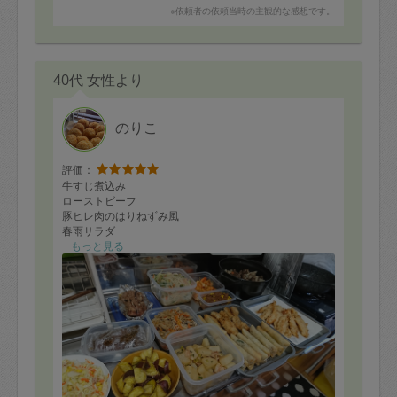
※依頼者の依頼当時の主観的な感想です。
40代 女性より
のりこ
評価：
牛すじ煮込み
ローストビーフ
豚ヒレ肉のはりねずみ風
春雨サラダ
コールスロー
もっと見る
切り干し大根の煮物
春巻
とり天
カキフライ
サツマイモの揚げ物
豚バラ肉と大根の煮物
エビチリ
ひき肉とコーンのケチャップ炒め
を作って頂きました。たくさんの材料を使っていただき