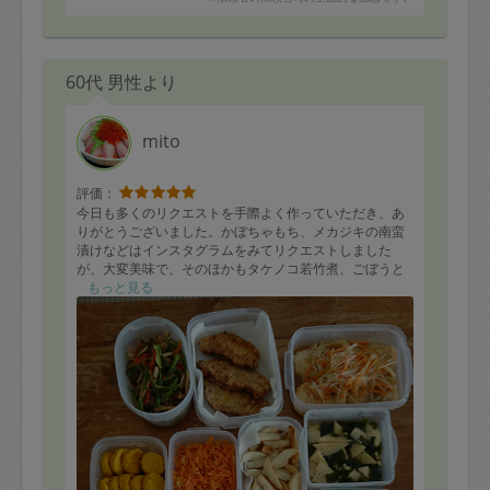
60代 男性より
mito
評価：
今日も多くのリクエストを手際よく作っていただき、あ
りがとうございました。かぼちゃもち、メカジキの南蛮
漬けなどはインスタグラムをみてリクエストしました
が、大変美味で、そのほかもタケノコ若竹煮、ごぼうと
ハムのゴマサラダなど今日いただいたものはとてもおい
もっと見る
しかったです！
またよろしくお願いします。