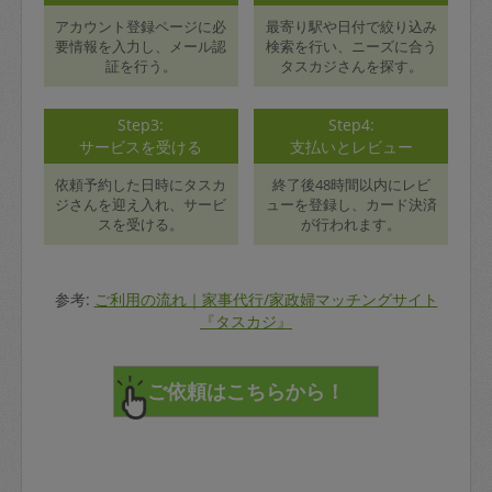
アカウント登録ページに必
最寄り駅や日付で絞り込み
要情報を入力し、メール認
検索を行い、ニーズに合う
証を行う。
タスカジさんを探す。
Step3:
Step4:
サービスを受ける
支払いとレビュー
依頼予約した日時にタスカ
終了後48時間以内にレビ
ジさんを迎え入れ、サービ
ューを登録し、カード決済
スを受ける。
が行われます。
参考:
ご利用の流れ｜家事代行/家政婦マッチングサイト
『タスカジ』