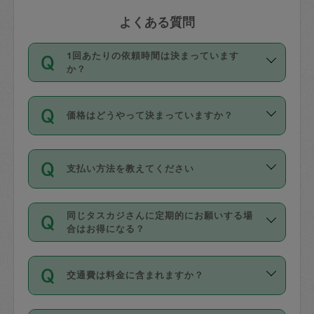
よくある質問
1回あたりの依頼時間は決まっています
か？
依頼1回につき3時間固定です。3時間を
価格はどうやって決まっていますか？
超えて依頼したい場合は、延長機能をご
利用ください。機能をご利用いただくに
11種類の価格帯の中からタスカジさん自
は、タスカジさんに事前に相談し、合意
支払い方法を教えてください
身が価格を選んで設定しています。
の上事前申請することが必要です。な
タスカジさんの価格設定には最初は制限
お、3時間を下回っても、値引き等はござ
お支払方法はクレジットカード（Visa／
があり、レビュー件数、レビューの平均
いません。
同じタスカジさんに定期的にお願いする場
Master／JCB／AMERICAN EXPRESS／
値、などで除々に設定可能な最高額が上
合はお得になる？
Diners Club）のみとなります。
がっていく仕組みになっています。
依頼には「スポット」と「定期（毎週｜
カード情報のご登録は、依頼リクエスト
交通費は料金に含まれますか？
隔週）」があり、「定期」の依頼は「ス
を行う際にご入力ください。プロフィー
ポット」よりお得な料金でご利用できま
ル登録時にはご入力いただかなくても大
交通費は依頼料金とは別途発生し、依頼