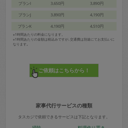
プランI
3,650円
3,890円
プランJ
3,890円
4,190円
プランK
4,190円
4,510円
※1時間あたりの料金になります。
※1時間あたりの金額は税込みですが､交通費は別途にてお支払いに
なります｡
家事代行サービスの種類
タスカジで依頼できるサービスは下記となります。
掃除
料理作り置き