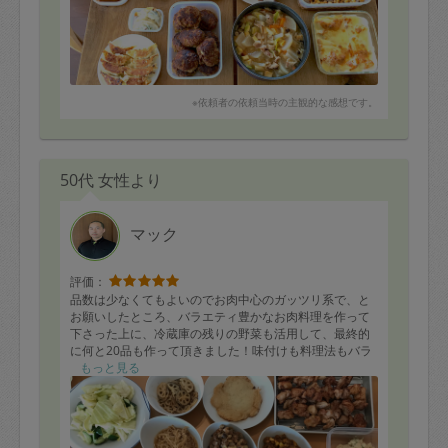
※依頼者の依頼当時の主観的な感想です。
50代 女性より
マック
評価：
品数は少なくてもよいのでお肉中心のガッツリ系で、と
お願いしたところ、バラエティ豊かなお肉料理を作って
下さった上に、冷蔵庫の残りの野菜も活用して、最終的
に何と20品も作って頂きました！味付けも料理法もバラ
エティ豊かで大満足です！
もっと見る