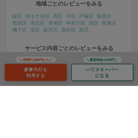
地域ごとのレビューをみる
緑区
保土ケ谷区
西区
中区
戸塚区
鶴見区
都筑区
港北区
港南区
神奈川区
旭区
青葉区
磯子区
栄区
金沢区
瀬谷区
泉区
サービス内容ごとのレビューをみる
＼1時間1,500円から／
＼最高時給3,000円／
掃除
整理収納
料理
作り置き
買い物
洗濯
家事代行を
ハウスキーパー
利用する
になる