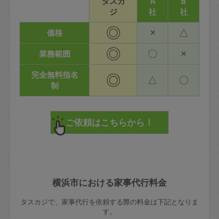
タスカ
A
B
ジ
社
社
◎
×
△
価格
◎
〇
×
業務範囲
完全無料指名
◎
△
〇
制
横浜市における家事代行料金
タスカジで、家事代行を依頼する際の料金は下記となりま
す。