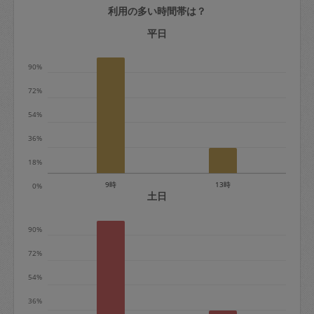
利用の多い時間帯は？
定期契約をキャンセルする場合、毎週定
期は月2回まで隔週定期は月1回までキャ
平日
ンセル料は発生しません。それ以上はキ
90%
ャンセル料が発生します。
72%
定期契約キャンセル料：
54%
・1回につき1,200円※
36%
・詳細ルールは、
こちら
を参照くださ
い。
18%
9時
13時
0%
※キャンセル料金の設定について：
土日
定期依頼1回（3時間）の金額とスポット
90%
1回（3時間）依頼した場合の金額の差額
相当で料金設定されています。
72%
54%
36%