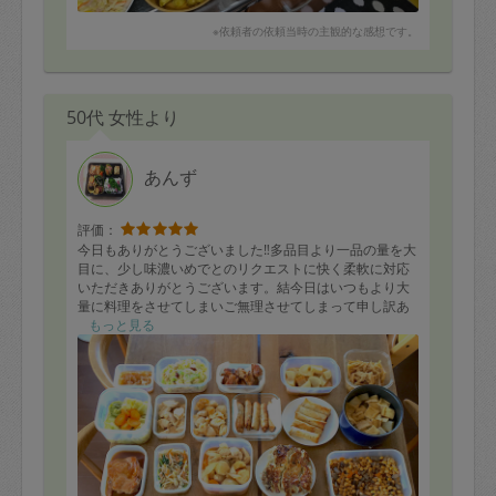
ありがとうございます！豚ヒレ肉も何にしようか悩んで
※依頼者の依頼当時の主観的な感想です。
いたら美味しくて見た目も可愛いお料理になり、さすが
です！子供用のひき肉とコーンのお料理も、子供が美味
しい！とほとんど一食で食べきってしまいました。合挽
き肉なのに固くならずに絶妙な味付けで、次回作り方を
教えて頂きたいと思います！
50代 女性より
揚げ物もたくさんして頂いたので、明日のお花見に持参
したいと思います。たくさんの美味しいお料理をありが
とうございました！
あんず
評価：
今日もありがとうございました‼️多品目より一品の量を大
目に、少し味濃いめでとのリクエストに快く柔軟に対応
いただきありがとうございます。結今日はいつもより大
量に料理をさせてしまいご無理させてしまって申し訳あ
りません。今日の夕飯に餃子を頂きました?男子陣がとて
もっと見る
も喜んでました?