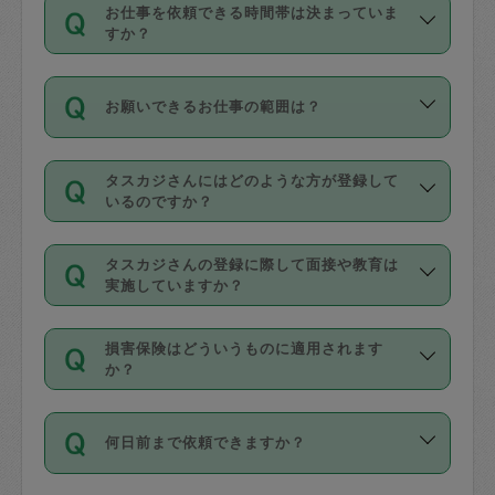
す。
丈夫です。
お仕事を依頼できる時間帯は決まっていま
料金のご請求と合わせてお支払いとなり
定期の最低利用回数は設けていない代わ
デビットカード・プリペイドカード（Vプ
すか？
ます。交通費の金額は「依頼の詳細」に
りに、一定数を超えたキャンセルは有償
リカ、au WALLETなど）
は支払にはご利
時間帯は3種類あります。いずれも１回あ
自動計算で表示されます。
でキャンセルすることが出来ます。
用いただけませんのでご注意ください。
お願いできるお仕事の範囲は？
たり３時間です。
銀行振込や現金払いも対応していませ
（例：毎週定期の場合は３回以上のキャ
ん。
掃除、整理収納、洗濯、買い物、料理、
・ＡＭ ９時～１２時
ンセルが有償（1200円、隔週定期の場合
なお、タスカジさんの交通費も、依頼料
タスカジさんにはどのような方が登録して
作り置きです。タスカジさんによってで
・ＰＭ １３時～１６時
いるのですか？
は２回以上のキャンセルが有償（1200
金のご請求と合わせてお支払いとなりま
きる仕事の範囲が異なりますので、依頼
・夜 １８時～２１時
円））
す。交通費の金額は「依頼の詳細」に自
主婦として長年の家事経験をお持ちの
する前にタスカジさんのプロフィールで
動計算で表示されます。
タスカジさんの登録に際して面接や教育は
方、栄養士・調理師といった資格者で保
確認してください。
開始時間を２時間前後変更することが可
実施していますか？
育園や学校の給食やレストランで料理関
基本的に、高所での作業や危険作業、屋
能です。依頼送信後、個別にタスカジさ
応募の際に、各自事務局との面接と説明
係の専門職に従事されていた方、日本で
外での作業は対象外です。
んにメッセージを送り調整してくださ
損害保険はどういうものに適用されます
を行っています。その後、身分証明書の
すでにハウスキーパーや英語の先生とし
か？
い。ただし、２時間を越えての調整はで
写真提出をしていただいています。外国
てお仕事をしているフィリピン出身の
きません。
依頼者とタスカジさんとの間でタスカジ
人の場合は在留カードで労働許可状況を
方、海外からの留学生、家事が好きな会
万が一、依頼した時間帯と作業時間が１
何日前まで依頼できますか？
を通して成立した作業時間内での作業に
確認しています。タスカジさんトレーニ
社員など様々なバックグラウンドの方が
時間も被らない場合、損害保険の対象外
適用されます。作業範囲は、掃除、洗
ング動画を使ったセルフトレーニングの
登録しています。
となりますので、ご注意ください。