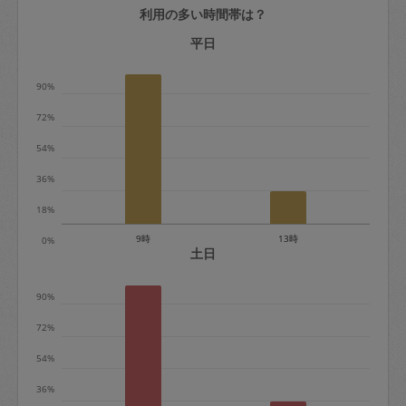
利用の多い時間帯は？
定期契約をキャンセルする場合、毎週定
期は月2回まで隔週定期は月1回までキャ
平日
ンセル料は発生しません。それ以上はキ
90%
ャンセル料が発生します。
72%
定期契約キャンセル料：
54%
・1回につき1,200円※
36%
・詳細ルールは、
こちら
を参照くださ
い。
18%
9時
13時
0%
※キャンセル料金の設定について：
土日
定期依頼1回（3時間）の金額とスポット
90%
1回（3時間）依頼した場合の金額の差額
相当で料金設定されています。
72%
54%
36%