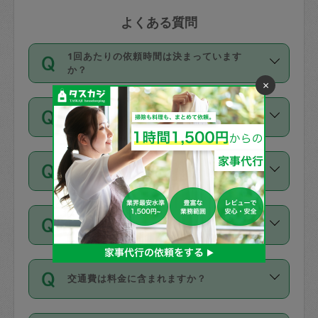
よくある質問
1回あたりの依頼時間は決まっています
か？
×
依頼1回につき3時間固定です。3時間を
価格はどうやって決まっていますか？
超えて依頼したい場合は、延長機能をご
利用ください。機能をご利用いただくに
11種類の価格帯の中からタスカジさん自
は、タスカジさんに事前に相談し、合意
支払い方法を教えてください
身が価格を選んで設定しています。
の上事前申請することが必要です。な
タスカジさんの価格設定には最初は制限
お、3時間を下回っても、値引き等はござ
お支払方法はクレジットカード（Visa／
があり、レビュー件数、レビューの平均
いません。
同じタスカジさんに定期的にお願いする場
Master／JCB／AMERICAN EXPRESS／
値、などで除々に設定可能な最高額が上
合はお得になる？
Diners Club）のみとなります。
がっていく仕組みになっています。
依頼には「スポット」と「定期（毎週｜
カード情報のご登録は、依頼リクエスト
交通費は料金に含まれますか？
隔週）」があり、「定期」の依頼は「ス
を行う際にご入力ください。プロフィー
ポット」よりお得な料金でご利用できま
ル登録時にはご入力いただかなくても大
交通費は依頼料金とは別途発生し、依頼