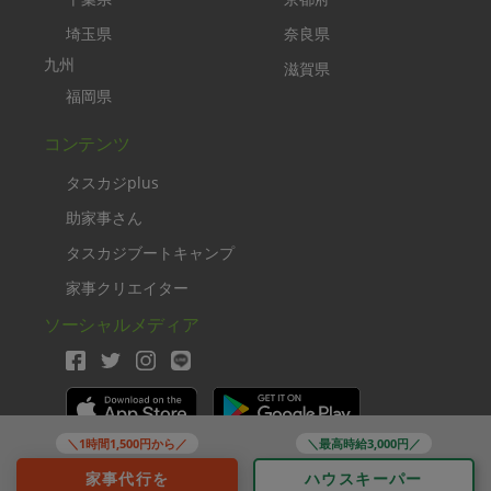
埼玉県
奈良県
九州
滋賀県
福岡県
コンテンツ
タスカジplus
助家事さん
タスカジブートキャンプ
家事クリエイター
ソーシャルメディア
＼1時間1,500円から／
＼最高時給3,000円／
Copyright TASKAJI Inc.
家事代行を
ハウスキーパー