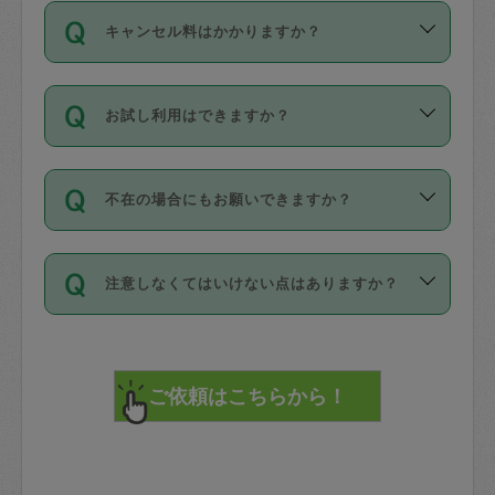
ご依頼は、現在を起点に3日後（72時間
濯、料理、作り置き、整理収納、買い物
のち、タスカジモニター宅にて３時間の
また外国人の方は英語しか話せない方、
キャンセル料はかかりますか？
以降）の日時から受付可能となっていま
です。作業中に物を壊したり、人にけが
現場トライアルを受け、合格したタスカ
日本語も話せる方など様々です。
す。
をさせたりした場合が対象で、補償金額
ジさんが活動されています。
キャンセル料には、以下の2種類がありま
ただし、72時間を切った直前の日程では
は対物1000万円、対人1億円が上限で
バックグラウンドや得意分野はプロフィ
お試し利用はできますか？
す。
タスカジさんへ「募集」をかけることが
す。
※テストセンターの講評は１件目のレビュ
ールに記載していますので、各自の得意
可能です。
ーとして記載されていますので依頼の際
分野を見極めて、目的に合わせてお仕事
「お試し利用」というメニューはありま
万が一損害が発生した場合は、その場の
に参考にしてください。
を依頼してください。
不在の場合にもお願いできますか？
せんが、「一回のみ」依頼を活用するこ
1. 直前キャンセル（定期、スポット契約
写真を撮り、
参考
：
【詳細】タスカジさんの登録に際
とによって、気に入ったタスカジさんを
共通）
タスカジサポートセンターまでご連絡く
して面接や教育は実施していますか？
不在の場合の作業はタスカジさんの同意
見つけることができます。
・タスカジさんのお仕事開始予定時間前
ださい。
注意しなくてはいけない点はありますか？
が必要です。数回の依頼ののち、タスカ
72時間を超える※と、以下のキャンセル
詳細FAQ：
損害賠償保険について教えて
ジさんと依頼者の間で十分な信頼関係が
まず、条件の合う気になるタスカジさ
料が発生します。
ください。
貴重品は紛失の際トラブルの元となるの
できたのち、タスカジさんに依頼してみ
ん、２・３人に「スポット」依頼をして
で、必ず鍵のかかるロッカーや金庫に入
てください。
みてください。
直前キャンセル料：
れて依頼者の責任の元管理するよう心掛
不在時に部屋に入るためにタスカジさん
その後、一番気に入ったタスカジさんに
72時間前〜24時間前＝依頼料金の50%
けてください。
に鍵を預ける必要がありますが、タスカ
「定期（毎週・隔週）」依頼をしてくだ
24時間前～1時間前＝依頼金額の100%
※パスポート、クレジットカード、銀行カ
ジさんが紛失した鍵によって二次的な損
さい。
1時間前〜実施時間＝依頼金額の100%＋
ード、5千円以上のアクセサリー、500円
害（たとえば、第三者の侵入など）が起
交通費全額