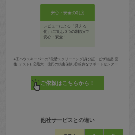
安心・安全の制度
レビューによる「見える
化」に加え､3つの制度※で
安心・安全！
※①ハウスキーパーの3段階スクリーニング(身分証・ビザ確認､面
接､テスト)､②最大一億円の損害保険､③親身なサポートセンター
他社サービスとの違い