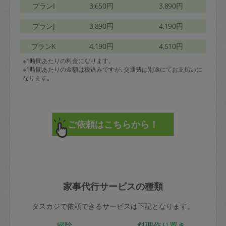
プランI
3,650円
3,890円
プランJ
3,890円
4,190円
プランK
4,190円
4,510円
※1時間あたりの料金になります。
※1時間あたりの金額は税込みですが､交通費は別途にてお支払いに
なります｡
家事代行サービスの種類
タスカジで依頼できるサービスは下記となります。
掃除
料理作り置き