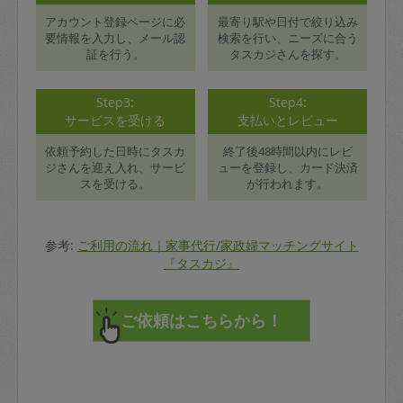
アカウント登録ページに必
最寄り駅や日付で絞り込み
要情報を入力し、メール認
検索を行い、ニーズに合う
証を行う。
タスカジさんを探す。
Step3:
Step4:
サービスを受ける
支払いとレビュー
依頼予約した日時にタスカ
終了後48時間以内にレビ
ジさんを迎え入れ、サービ
ューを登録し、カード決済
スを受ける。
が行われます。
参考:
ご利用の流れ｜家事代行/家政婦マッチングサイト
『タスカジ』