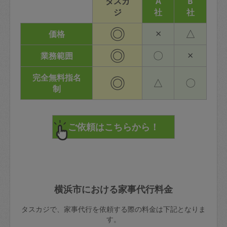
タスカ
A
B
ジ
社
社
◎
×
△
価格
◎
〇
×
業務範囲
完全無料指名
◎
△
〇
制
横浜市における家事代行料金
タスカジで、家事代行を依頼する際の料金は下記となりま
す。