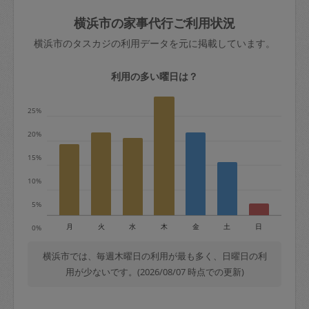
玉、など
きた場合は損害保険の対象外となるので
依頼者不在による当日キャンセル＝依頼
横浜市の家事代行ご利用状況
ご注意ください。
金額の100%＋交通費全額
横浜市のタスカジの利用データを元に掲載しています。
あわせてこちらも参照ください
：
初めて
利用します。注意しなくてはいけない点
※例：依頼日時／土曜日午前9時開始の場
利用の多い曜日は？
はありますか？
合、水曜日午前9時以降はキャンセル料が
発生
25%
水曜日9時〜金曜日9時まで＝依頼料金の
20%
50%
15%
金曜日9時～土曜日8時まで＝依頼金額の
100%
10%
土曜日8時〜実施時間＝依頼金額の100%
5%
＋交通費全額
月
火
水
木
金
土
日
0%
依頼者不在による当日キャンセル＝依頼
金額の100%＋交通費全額
横浜市では、毎週木曜日の利用が最も多く、日曜日の利
用が少ないです。(2026/08/07 時点での更新)
2. 定期契約キャンセル（定期契約のみ）