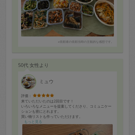
※依頼者の依頼当時の主観的な感想です。
50代 女性より
ミュウ
評価：
来ていただいたのは2回目です！
いろいろなメニューを提案してくださり、コミュニケー
ションも密にとれます。
買い物リストも作っていただけます。
冬瓜なんかは絶対自分では買わなかったので、とてもよ
もっと見る
かったです！