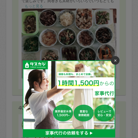
で楽しみです。肉巻きも具材がいろいろでいつもとても
美味しいです。これからもよろしくお願いします。
もっと見る
×
※依頼者の依頼当時の主観的な感想です。
40代 男性より
蘭丸