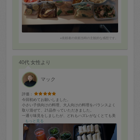
なりました。こちらの好みに合わせてソースを2つ用意し
て下さり、とても細やか配慮が嬉しかったです。保存方
法やアレンジメニューまで丁寧に説明してもらい、とて
も助かります。
ぜひまた都合あいましたら、お願い致します。どうもあ
りがとうございました。
※依頼者の依頼当時の主観的な感想です。
40代 女性より
マック
評価：
今回初めてお願いしました。
小さい子供向けの料理、大人向けの料理をバランスよく
取り混ぜて、21品作っていただきました。
一通り味見をしましたが、どれもハズレがなくとても美
味しかったです。
もっと見る
レビューなどを見てわかっていたことですが、これだけ
の品数が並ぶと感動します。そして今回の料理はほぼ冷
凍保存可能とのこと、これからしばらく楽しみながらい