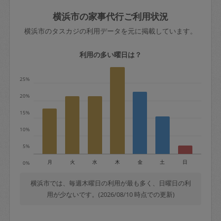
玉、など
きた場合は損害保険の対象外となるので
依頼者不在による当日キャンセル＝依頼
横浜市の家事代行ご利用状況
ご注意ください。
金額の100%＋交通費全額
横浜市のタスカジの利用データを元に掲載しています。
あわせてこちらも参照ください
：
初めて
利用します。注意しなくてはいけない点
※例：依頼日時／土曜日午前9時開始の場
利用の多い曜日は？
はありますか？
合、水曜日午前9時以降はキャンセル料が
発生
25%
水曜日9時〜金曜日9時まで＝依頼料金の
20%
50%
15%
金曜日9時～土曜日8時まで＝依頼金額の
100%
10%
土曜日8時〜実施時間＝依頼金額の100%
5%
＋交通費全額
月
火
水
木
金
土
日
0%
依頼者不在による当日キャンセル＝依頼
金額の100%＋交通費全額
横浜市では、毎週木曜日の利用が最も多く、日曜日の利
用が少ないです。(2026/08/10 時点での更新)
2. 定期契約キャンセル（定期契約のみ）