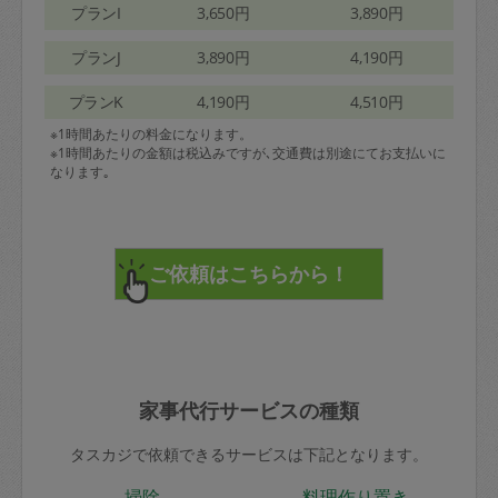
プランI
3,650円
3,890円
プランJ
3,890円
4,190円
プランK
4,190円
4,510円
※1時間あたりの料金になります。
※1時間あたりの金額は税込みですが､交通費は別途にてお支払いに
なります｡
家事代行サービスの種類
タスカジで依頼できるサービスは下記となります。
掃除
料理作り置き