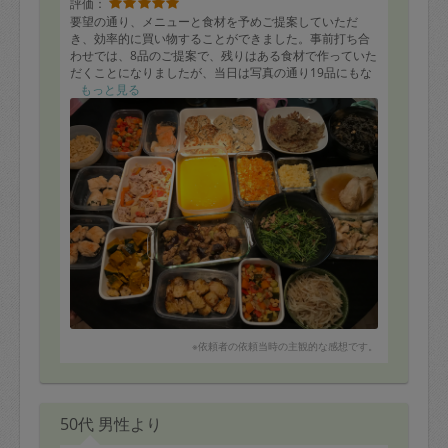
評価：
要望の通り、メニューと食材を予めご提案していただ
き、効率的に買い物することができました。事前打ち合
わせでは、8品のご提案で、残りはある食材で作っていた
だくことになりましたが、当日は写真の通り19品にもな
りました。「食材を余さないで欲しい」という要望に対
もっと見る
して懸命に応えていただきました。最後は食器洗いや片
付けを私自身も一緒に取り組みましたが、我が家にとっ
ては、片付けよりも平日5日分の品数と量が重要だったの
で、それも良いかなと♪お味は子どももいて薄味でお願い
しましたが、美味しくいただいております。
※依頼者の依頼当時の主観的な感想です。
50代 男性より