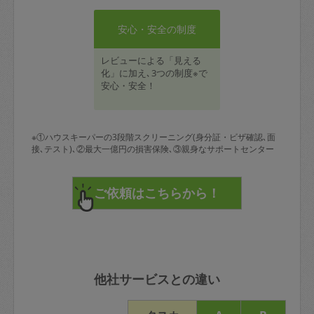
安心・安全の制度
レビューによる「見える
化」に加え､3つの制度※で
安心・安全！
※①ハウスキーパーの3段階スクリーニング(身分証・ビザ確認､面
接､テスト)､②最大一億円の損害保険､③親身なサポートセンター
他社サービスとの違い