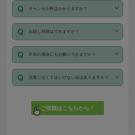
ご依頼は、現在を起点に3日後（72時間
濯、料理、作り置き、整理収納、買い物
のち、タスカジモニター宅にて３時間の
また外国人の方は英語しか話せない方、
キャンセル料はかかりますか？
以降）の日時から受付可能となっていま
です。作業中に物を壊したり、人にけが
現場トライアルを受け、合格したタスカ
日本語も話せる方など様々です。
す。
をさせたりした場合が対象で、補償金額
ジさんが活動されています。
キャンセル料には、以下の2種類がありま
ただし、72時間を切った直前の日程では
は対物1000万円、対人1億円が上限で
バックグラウンドや得意分野はプロフィ
お試し利用はできますか？
す。
タスカジさんへ「募集」をかけることが
す。
※テストセンターの講評は１件目のレビュ
ールに記載していますので、各自の得意
可能です。
ーとして記載されていますので依頼の際
分野を見極めて、目的に合わせてお仕事
「お試し利用」というメニューはありま
万が一損害が発生した場合は、その場の
に参考にしてください。
を依頼してください。
不在の場合にもお願いできますか？
せんが、「一回のみ」依頼を活用するこ
1. 直前キャンセル（定期、スポット契約
写真を撮り、
参考
：
【詳細】タスカジさんの登録に際
とによって、気に入ったタスカジさんを
共通）
タスカジサポートセンターまでご連絡く
して面接や教育は実施していますか？
不在の場合の作業はタスカジさんの同意
見つけることができます。
・タスカジさんのお仕事開始予定時間前
ださい。
注意しなくてはいけない点はありますか？
が必要です。数回の依頼ののち、タスカ
72時間を超える※と、以下のキャンセル
詳細FAQ：
損害賠償保険について教えて
ジさんと依頼者の間で十分な信頼関係が
まず、条件の合う気になるタスカジさ
料が発生します。
ください。
貴重品は紛失の際トラブルの元となるの
できたのち、タスカジさんに依頼してみ
ん、２・３人に「スポット」依頼をして
で、必ず鍵のかかるロッカーや金庫に入
てください。
みてください。
直前キャンセル料：
れて依頼者の責任の元管理するよう心掛
不在時に部屋に入るためにタスカジさん
その後、一番気に入ったタスカジさんに
72時間前〜24時間前＝依頼料金の50%
けてください。
に鍵を預ける必要がありますが、タスカ
「定期（毎週・隔週）」依頼をしてくだ
24時間前～1時間前＝依頼金額の100%
※パスポート、クレジットカード、銀行カ
ジさんが紛失した鍵によって二次的な損
さい。
1時間前〜実施時間＝依頼金額の100%＋
ード、5千円以上のアクセサリー、500円
害（たとえば、第三者の侵入など）が起
交通費全額