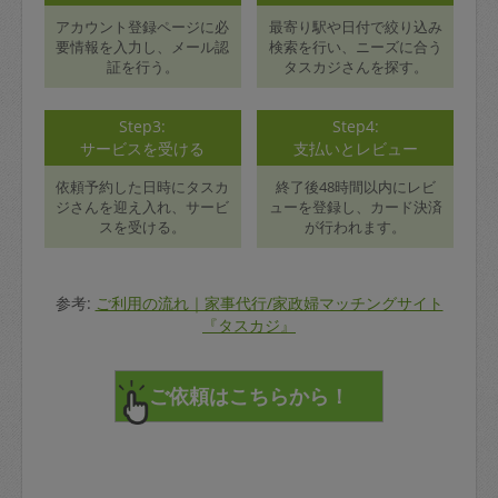
アカウント登録ページに必
最寄り駅や日付で絞り込み
要情報を入力し、メール認
検索を行い、ニーズに合う
証を行う。
タスカジさんを探す。
Step3:
Step4:
サービスを受ける
支払いとレビュー
依頼予約した日時にタスカ
終了後48時間以内にレビ
ジさんを迎え入れ、サービ
ューを登録し、カード決済
スを受ける。
が行われます。
参考:
ご利用の流れ｜家事代行/家政婦マッチングサイト
『タスカジ』