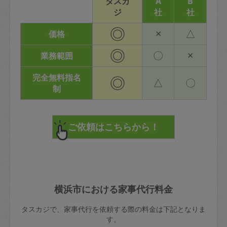
タスカ
A
B
ジ
社
社
◎
×
△
価格
◎
〇
×
業務範囲
完全無料指名
◎
△
〇
制
横浜市における家事代行料金
タスカジで、家事代行を依頼する際の料金は下記となりま
す。