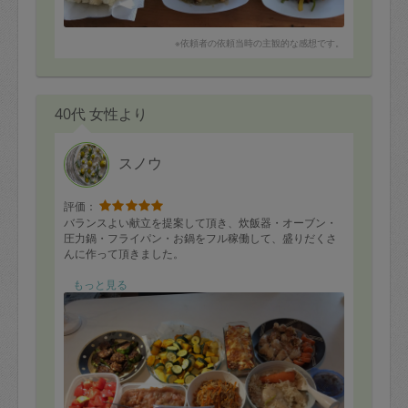
※依頼者の依頼当時の主観的な感想です。
40代 女性より
スノウ
評価：
バランスよい献立を提案して頂き、炊飯器・オーブン・
圧力鍋・フライパン・お鍋をフル稼働して、盛りだくさ
んに作って頂きました。
りんごジャム、シンガポールチキンライス(蒸し鶏、人
もっと見る
参、長葱チリソース)、ムサカ風、豚肉梅酢和え、肉詰め
ピーマン&椎茸、ぶり照り焼き(下味)、生鮭レモン焼き
(下味)、鶏モモ生姜焼き(下味)、きゅうりとパプリカのヨ
ーグルト味噌漬け、夏野菜の塩麹胡椒オーブン焼き、食
べれば稲荷、トマト蜂蜜レモン塩麹漬け、
健康、食に関する知識が豊富で色々教えてもらい勉強に