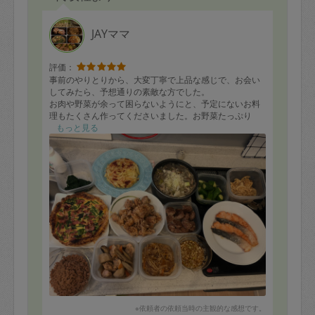
JAYママ
評価：
事前のやりとりから、大変丁寧で上品な感じで、お会い
してみたら、予想通りの素敵な方でした。
お肉や野菜が余って困らないようにと、予定にないお料
理もたくさん作ってくださいました。お野菜たっぷり
で、家族の健康も考えて作ってくださっているなと感じ
もっと見る
ました。彩りもよく、何品かお味見でいただきました
が、とても美味しいです。食べるのが楽しみです。キッ
チンもきれいに片付いていました。
子どもにもたくさん声をかけてくださり、人柄もお味も
よい、パーフェクトなタスカジさんでした。
本当に感謝です。ありがとうございました！
写真に写ってませんが、蒸すだけのシュウマイや、大根
を切り置いてくださいました。
※依頼者の依頼当時の主観的な感想です。