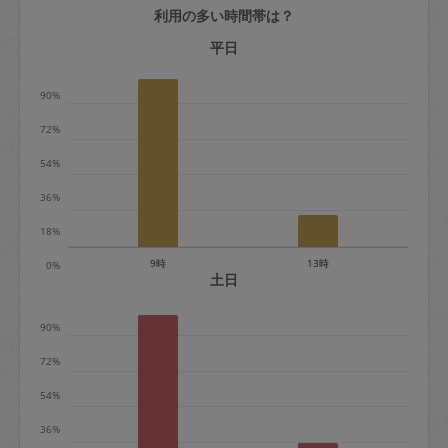
利用の多い時間帯は？
定期契約をキャンセルする場合、毎週定
期は月2回まで隔週定期は月1回までキャ
平日
ンセル料は発生しません。それ以上はキ
90%
ャンセル料が発生します。
72%
定期契約キャンセル料：
54%
・1回につき1,200円※
36%
・詳細ルールは、
こちら
を参照くださ
い。
18%
9時
13時
0%
※キャンセル料金の設定について：
土日
定期依頼1回（3時間）の金額とスポット
90%
1回（3時間）依頼した場合の金額の差額
相当で料金設定されています。
72%
54%
36%