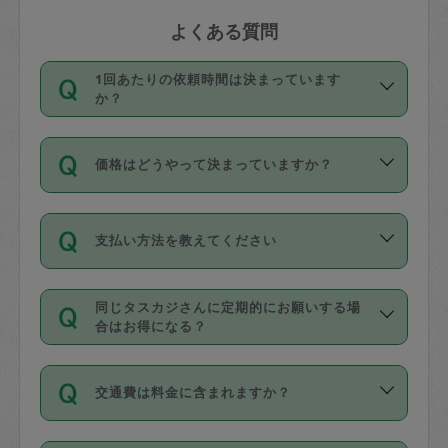
よくある質問
1回あたりの依頼時間は決まっています
か？
依頼1回につき3時間固定です。3時間を
価格はどうやって決まっていますか？
超えて依頼したい場合は、延長機能をご
利用ください。機能をご利用いただくに
11種類の価格帯の中からタスカジさん自
は、タスカジさんに事前に相談し、合意
支払い方法を教えてください
身が価格を選んで設定しています。
の上事前申請することが必要です。な
タスカジさんの価格設定には最初は制限
お、3時間を下回っても、値引き等はござ
お支払方法はクレジットカード（Visa／
があり、レビュー件数、レビューの平均
いません。
同じタスカジさんに定期的にお願いする場
Master／JCB／AMERICAN EXPRESS／
値、などで除々に設定可能な最高額が上
合はお得になる？
Diners Club）のみとなります。
がっていく仕組みになっています。
依頼には「スポット」と「定期（毎週｜
カード情報のご登録は、依頼リクエスト
交通費は料金に含まれますか？
隔週）」があり、「定期」の依頼は「ス
を行う際にご入力ください。プロフィー
ポット」よりお得な料金でご利用できま
ル登録時にはご入力いただかなくても大
交通費は依頼料金とは別途発生し、依頼