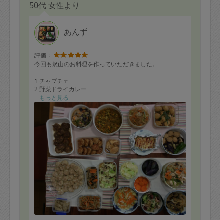
50代 女性より
あんず
評価：
今回も沢山のお料理を作っていただきました。
1 チャプチェ
2 野菜ドライカレー
3 椎茸入り鶏つくね
もっと見る
4 鶏むね引肉のミニミートローフ
5 肉団子と野菜の煮物
6 柔らか肉団子
7 一口和風ハンバーグ
8 醤油糀入り鶏むね肉の生姜焼き
9 塩糀入り鶏むね肉と野菜スープ
10 茄子の煮浸し
11 玉ねぎと茄子のみそ炒め
12 野菜のラタトゥイユ風煮
13 焼きシウマイと塩糀キャベツ
14 キャベツと人参の甘酢漬け
15 タコときゅうりの炒めサラダ
16 ゴボウきんぴら
17 ゴボウの塩糀ナムル