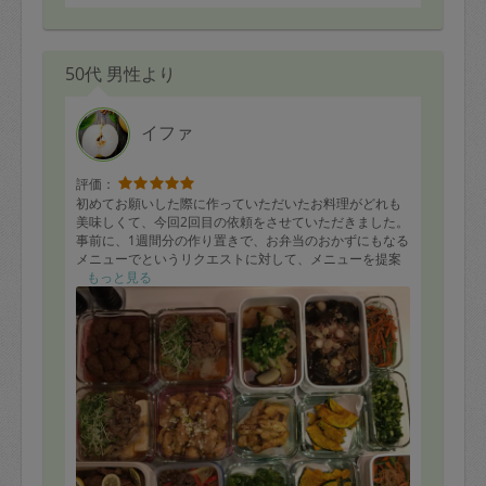
50代 男性より
イファ
評価：
初めてお願いした際に作っていただいたお料理がどれも
美味しくて、今回2回目の依頼をさせていただきました。
事前に、1週間分の作り置きで、お弁当のおかずにもなる
メニューでというリクエストに対して、メニューを提案
と食材リストをいただきました。
もっと見る
1 豚厚切りロース肉のソテーはちみつレモン風味
2 肉団子のうま煮
3 ねぎ塩から揚げ
4 プルコギ
5 肉豆腐貝われ大根添え
6 めかじきとかぼちゃのカレー風味揚げ香菜添え
7 なすと桜えびの田舎煮
8 しらたきと彩り野菜の塩昆布炒め
9 あさりとかぶの旨煮