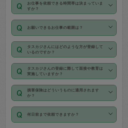
す。
丈夫です。
お仕事を依頼できる時間帯は決まっていま
料金のご請求と合わせてお支払いとなり
定期の最低利用回数は設けていない代わ
デビットカード・プリペイドカード（Vプ
すか？
ます。交通費の金額は「依頼の詳細」に
りに、一定数を超えたキャンセルは有償
リカ、au WALLETなど）
は支払にはご利
時間帯は3種類あります。いずれも１回あ
自動計算で表示されます。
でキャンセルすることが出来ます。
用いただけませんのでご注意ください。
お願いできるお仕事の範囲は？
たり３時間です。
銀行振込や現金払いも対応していませ
（例：毎週定期の場合は３回以上のキャ
ん。
掃除、整理収納、洗濯、買い物、料理、
・ＡＭ ９時～１２時
ンセルが有償（1200円、隔週定期の場合
なお、タスカジさんの交通費も、依頼料
タスカジさんにはどのような方が登録して
作り置きです。タスカジさんによってで
・ＰＭ １３時～１６時
いるのですか？
は２回以上のキャンセルが有償（1200
金のご請求と合わせてお支払いとなりま
きる仕事の範囲が異なりますので、依頼
・夜 １８時～２１時
円））
す。交通費の金額は「依頼の詳細」に自
主婦として長年の家事経験をお持ちの
する前にタスカジさんのプロフィールで
動計算で表示されます。
タスカジさんの登録に際して面接や教育は
方、栄養士・調理師といった資格者で保
確認してください。
開始時間を２時間前後変更することが可
実施していますか？
育園や学校の給食やレストランで料理関
基本的に、高所での作業や危険作業、屋
能です。依頼送信後、個別にタスカジさ
応募の際に、各自事務局との面接と説明
係の専門職に従事されていた方、日本で
外での作業は対象外です。
んにメッセージを送り調整してくださ
損害保険はどういうものに適用されます
を行っています。その後、身分証明書の
すでにハウスキーパーや英語の先生とし
か？
い。ただし、２時間を越えての調整はで
写真提出をしていただいています。外国
てお仕事をしているフィリピン出身の
きません。
依頼者とタスカジさんとの間でタスカジ
人の場合は在留カードで労働許可状況を
方、海外からの留学生、家事が好きな会
万が一、依頼した時間帯と作業時間が１
何日前まで依頼できますか？
を通して成立した作業時間内での作業に
確認しています。タスカジさんトレーニ
社員など様々なバックグラウンドの方が
時間も被らない場合、損害保険の対象外
適用されます。作業範囲は、掃除、洗
ング動画を使ったセルフトレーニングの
登録しています。
となりますので、ご注意ください。