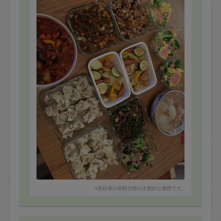
・冬瓜のそぼろ煮
・油淋鶏
・とうもろこしの炊き込みごはん
・焼売
・鶏胸肉のガパオ風炒め
・ドライカレー
・青椒肉絲
・冬瓜入りのラタトゥイユ
・コーンとパプリカ入りのジャーマンポテト
・ブロッコリーと卵のバター炒め
・豚肉と小松菜のオイスター炒め
油淋鶏は揚げたてが食べたかったので下ごしらえだけに
していただきました。
とても明るい方で楽しいです。
また次の機会がありましたら宜しくお願いします！
※依頼者の依頼当時の主観的な感想です。