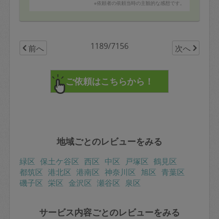
18 ゴボウとシメジの田舎煮
※依頼者の依頼当時の主観的な感想です。
19 キャベツとシメジの煮浸し
20 人参の甘煮
また、体調があまりよろしくないところ、いつも以上の
品数に尊敬せずにはいられません。
1189/7156
前へ
次へ
お人柄が良い上に一生懸命にご対応くださり有難うござ
いました。
美味しいお料理で残り少ない夏休みを楽しませていただ
きます(^-^)
地域ごとのレビューをみる
緑区
保土ケ谷区
西区
中区
戸塚区
鶴見区
都筑区
港北区
港南区
神奈川区
旭区
青葉区
磯子区
栄区
金沢区
瀬谷区
泉区
サービス内容ごとのレビューをみる