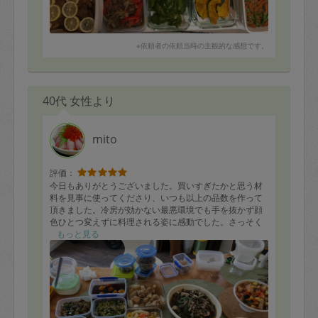
上記の事前にお知らせいただいたメニューに加えて、副
菜のお浸しまで作っていただきました。
イファさんのお料理は和洋中と富んでいて、お味も単調
でないので1週間飽きることなく美味しくいただけるの
※依頼者の依頼当時の主観的な感想です。
が、大変嬉しいです。
お人柄はかわいらしく誠実な方です。また私がほとんど
別室にいましたが、ほとんどお任せでお願いできまし
た。
40代 女性より
来週のお弁当のおかずの心配もなくなり、また家族皆で
美味しく楽しくいただきます。
mito
評価：
今日もありがとうございました。買いすぎたかと思う材
料を見事に使ってくださり、いつも以上の品数を作って
頂きました。冷房が効かない最悪環境でも手を抜かず顔
色ひとつ変えずに料理される姿に感動でした。さっそく
ヒジキの梅味とレンコンと桜えびの炒め物を頂きました
もっと見る
が、止まらなくなる美味しさでした。