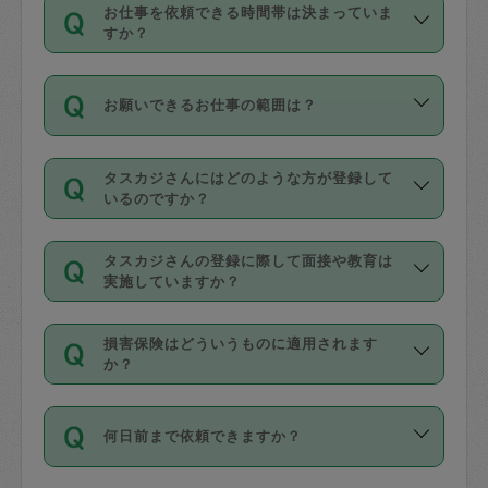
す。
丈夫です。
お仕事を依頼できる時間帯は決まっていま
料金のご請求と合わせてお支払いとなり
定期の最低利用回数は設けていない代わ
デビットカード・プリペイドカード（Vプ
すか？
ます。交通費の金額は「依頼の詳細」に
りに、一定数を超えたキャンセルは有償
リカ、au WALLETなど）
は支払にはご利
時間帯は3種類あります。いずれも１回あ
自動計算で表示されます。
でキャンセルすることが出来ます。
用いただけませんのでご注意ください。
お願いできるお仕事の範囲は？
たり３時間です。
銀行振込や現金払いも対応していませ
（例：毎週定期の場合は３回以上のキャ
ん。
掃除、整理収納、洗濯、買い物、料理、
・ＡＭ ９時～１２時
ンセルが有償（1200円、隔週定期の場合
なお、タスカジさんの交通費も、依頼料
タスカジさんにはどのような方が登録して
作り置きです。タスカジさんによってで
・ＰＭ １３時～１６時
いるのですか？
は２回以上のキャンセルが有償（1200
金のご請求と合わせてお支払いとなりま
きる仕事の範囲が異なりますので、依頼
・夜 １８時～２１時
円））
す。交通費の金額は「依頼の詳細」に自
主婦として長年の家事経験をお持ちの
する前にタスカジさんのプロフィールで
動計算で表示されます。
タスカジさんの登録に際して面接や教育は
方、栄養士・調理師といった資格者で保
確認してください。
開始時間を２時間前後変更することが可
実施していますか？
育園や学校の給食やレストランで料理関
基本的に、高所での作業や危険作業、屋
能です。依頼送信後、個別にタスカジさ
応募の際に、各自事務局との面接と説明
係の専門職に従事されていた方、日本で
外での作業は対象外です。
んにメッセージを送り調整してくださ
損害保険はどういうものに適用されます
を行っています。その後、身分証明書の
すでにハウスキーパーや英語の先生とし
か？
い。ただし、２時間を越えての調整はで
写真提出をしていただいています。外国
てお仕事をしているフィリピン出身の
きません。
依頼者とタスカジさんとの間でタスカジ
人の場合は在留カードで労働許可状況を
方、海外からの留学生、家事が好きな会
万が一、依頼した時間帯と作業時間が１
何日前まで依頼できますか？
を通して成立した作業時間内での作業に
確認しています。タスカジさんトレーニ
社員など様々なバックグラウンドの方が
時間も被らない場合、損害保険の対象外
適用されます。作業範囲は、掃除、洗
ング動画を使ったセルフトレーニングの
登録しています。
となりますので、ご注意ください。