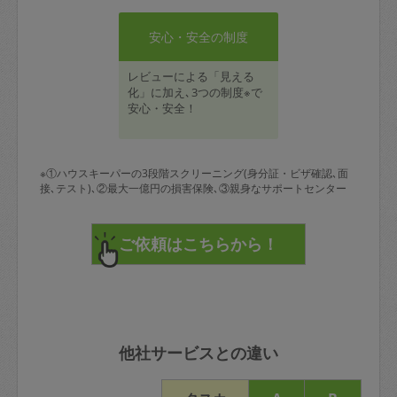
安心・安全の制度
レビューによる「見える
化」に加え､3つの制度※で
安心・安全！
※①ハウスキーパーの3段階スクリーニング(身分証・ビザ確認､面
接､テスト)､②最大一億円の損害保険､③親身なサポートセンター
他社サービスとの違い