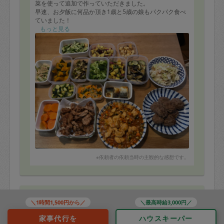
菜を使って追加で作っていただきました。
早速、お夕飯に何品か頂き1歳と5歳の娘もパクパク食べ
ていました！
ブロッコリーを茹でて頂いたのですが、やや固めで塩が
もっと見る
濃かったのが少し残念でした。
でも、味はとても美味しかったのでまた機会があれば是
非お願いしたいと思います。
ありがとうございました。
※依頼者の依頼当時の主観的な感想です。
80代 女性より
＼1時間1,500円から／
＼最高時給3,000円／
家事代行を
ハウスキーパー
noriさん