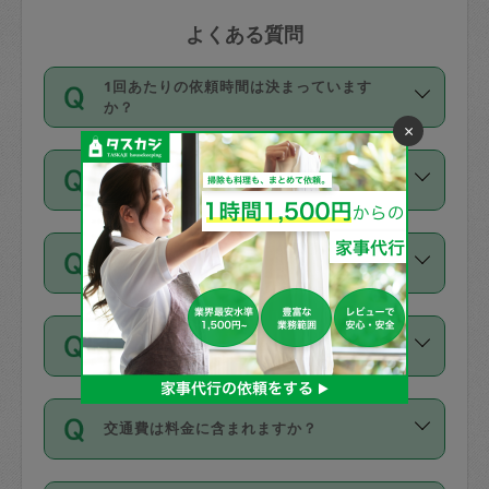
よくある質問
1回あたりの依頼時間は決まっています
か？
×
依頼1回につき3時間固定です。3時間を
価格はどうやって決まっていますか？
超えて依頼したい場合は、延長機能をご
利用ください。機能をご利用いただくに
11種類の価格帯の中からタスカジさん自
は、タスカジさんに事前に相談し、合意
支払い方法を教えてください
身が価格を選んで設定しています。
の上事前申請することが必要です。な
タスカジさんの価格設定には最初は制限
お、3時間を下回っても、値引き等はござ
お支払方法はクレジットカード（Visa／
があり、レビュー件数、レビューの平均
いません。
同じタスカジさんに定期的にお願いする場
Master／JCB／AMERICAN EXPRESS／
値、などで除々に設定可能な最高額が上
合はお得になる？
Diners Club）のみとなります。
がっていく仕組みになっています。
依頼には「スポット」と「定期（毎週｜
カード情報のご登録は、依頼リクエスト
交通費は料金に含まれますか？
隔週）」があり、「定期」の依頼は「ス
を行う際にご入力ください。プロフィー
ポット」よりお得な料金でご利用できま
ル登録時にはご入力いただかなくても大
交通費は依頼料金とは別途発生し、依頼