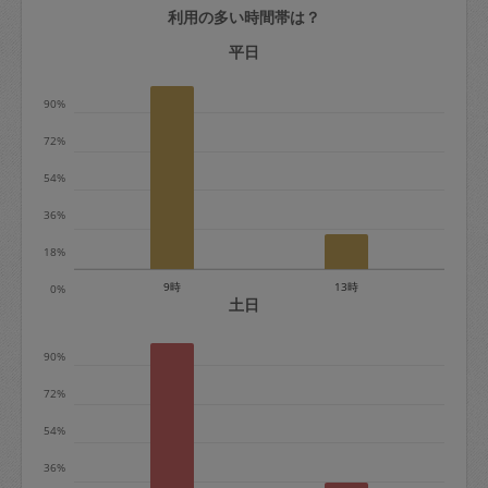
利用の多い時間帯は？
定期契約をキャンセルする場合、毎週定
期は月2回まで隔週定期は月1回までキャ
平日
ンセル料は発生しません。それ以上はキ
90%
ャンセル料が発生します。
72%
定期契約キャンセル料：
54%
・1回につき1,200円※
36%
・詳細ルールは、
こちら
を参照くださ
い。
18%
9時
13時
0%
※キャンセル料金の設定について：
土日
定期依頼1回（3時間）の金額とスポット
90%
1回（3時間）依頼した場合の金額の差額
相当で料金設定されています。
72%
54%
36%