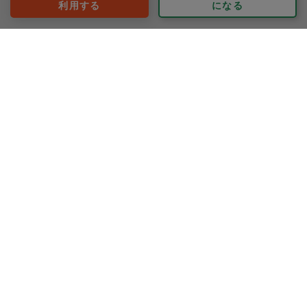
利用する
になる
評価：
初めていらしていただきました。親しみやすく、明るく
お料理も上手でテキパキと作業して下さり、大満足でし
た。
また次回もぜひお願いしたいです。
お忙しくていらしていただける日にちがないのがほんと
もっと見る
残念。