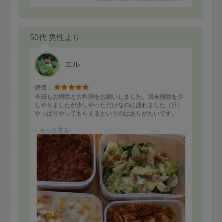
50代 男性より
エル
評価：
今日もお掃除とお料理をお願いしました。週末掃除を少
しやりましたが少しやっただけなのに疲れました（汗）
やっぱりやってもらえるというのはありがたいです。
お料理は子供のリクエストで豚キムチをひさびさお願い
もっと見る
しました。パスタはソースを2種類作ってもらいました。
子供の好きなメニューが多いので今日たくさん食べてお
かないと。
今日もありがとうございました！