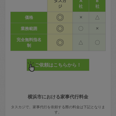
タスカ
A
B
ジ
社
社
◎
×
△
価格
◎
〇
×
業務範囲
完全無料指名
◎
△
〇
制
横浜市における家事代行料金
タスカジで、家事代行を依頼する際の料金は下記となりま
す。