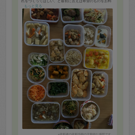
れをつくってほしい、と最初に言えば希望のものをお料
理可能とのことなので、また機会がある際は希望もある
もっと見る
程度お伝えして、ぜひお願いしたいと思います。どれ
も、美味しくいただいています。ありがとうございまし
た！
※依頼者の依頼当時の主観的な感想です。