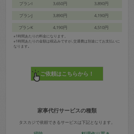
プランI
3,650円
3,890円
プランJ
3,890円
4,190円
プランK
4,190円
4,510円
※1時間あたりの料金になります。
※1時間あたりの金額は税込みですが､交通費は別途にてお支払いに
なります｡
家事代行サービスの種類
タスカジで依頼できるサービスは下記となります。
掃除
料理作り置き