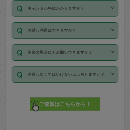
ご依頼は、現在を起点に3日後（72時間
濯、料理、作り置き、整理収納、買い物
のち、タスカジモニター宅にて３時間の
また外国人の方は英語しか話せない方、
キャンセル料はかかりますか？
以降）の日時から受付可能となっていま
です。作業中に物を壊したり、人にけが
現場トライアルを受け、合格したタスカ
日本語も話せる方など様々です。
す。
をさせたりした場合が対象で、補償金額
ジさんが活動されています。
キャンセル料には、以下の2種類がありま
ただし、72時間を切った直前の日程では
は対物1000万円、対人1億円が上限で
バックグラウンドや得意分野はプロフィ
お試し利用はできますか？
す。
タスカジさんへ「募集」をかけることが
す。
※テストセンターの講評は１件目のレビュ
ールに記載していますので、各自の得意
可能です。
ーとして記載されていますので依頼の際
分野を見極めて、目的に合わせてお仕事
「お試し利用」というメニューはありま
万が一損害が発生した場合は、その場の
に参考にしてください。
を依頼してください。
不在の場合にもお願いできますか？
せんが、「一回のみ」依頼を活用するこ
1. 直前キャンセル（定期、スポット契約
写真を撮り、
参考
：
【詳細】タスカジさんの登録に際
とによって、気に入ったタスカジさんを
共通）
タスカジサポートセンターまでご連絡く
して面接や教育は実施していますか？
不在の場合の作業はタスカジさんの同意
見つけることができます。
・タスカジさんのお仕事開始予定時間前
ださい。
注意しなくてはいけない点はありますか？
が必要です。数回の依頼ののち、タスカ
72時間を超える※と、以下のキャンセル
詳細FAQ：
損害賠償保険について教えて
ジさんと依頼者の間で十分な信頼関係が
まず、条件の合う気になるタスカジさ
料が発生します。
ください。
貴重品は紛失の際トラブルの元となるの
できたのち、タスカジさんに依頼してみ
ん、２・３人に「スポット」依頼をして
で、必ず鍵のかかるロッカーや金庫に入
てください。
みてください。
直前キャンセル料：
れて依頼者の責任の元管理するよう心掛
不在時に部屋に入るためにタスカジさん
その後、一番気に入ったタスカジさんに
72時間前〜24時間前＝依頼料金の50%
けてください。
に鍵を預ける必要がありますが、タスカ
「定期（毎週・隔週）」依頼をしてくだ
24時間前～1時間前＝依頼金額の100%
※パスポート、クレジットカード、銀行カ
ジさんが紛失した鍵によって二次的な損
さい。
1時間前〜実施時間＝依頼金額の100%＋
ード、5千円以上のアクセサリー、500円
害（たとえば、第三者の侵入など）が起
交通費全額