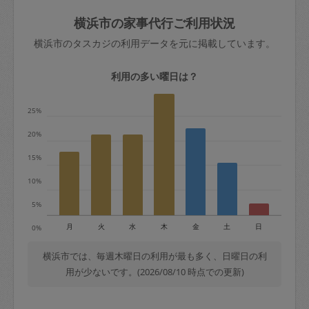
玉、など
きた場合は損害保険の対象外となるので
依頼者不在による当日キャンセル＝依頼
横浜市の家事代行ご利用状況
ご注意ください。
金額の100%＋交通費全額
横浜市のタスカジの利用データを元に掲載しています。
あわせてこちらも参照ください
：
初めて
利用します。注意しなくてはいけない点
※例：依頼日時／土曜日午前9時開始の場
利用の多い曜日は？
はありますか？
合、水曜日午前9時以降はキャンセル料が
発生
25%
水曜日9時〜金曜日9時まで＝依頼料金の
20%
50%
15%
金曜日9時～土曜日8時まで＝依頼金額の
100%
10%
土曜日8時〜実施時間＝依頼金額の100%
5%
＋交通費全額
月
火
水
木
金
土
日
0%
依頼者不在による当日キャンセル＝依頼
金額の100%＋交通費全額
横浜市では、毎週木曜日の利用が最も多く、日曜日の利
用が少ないです。(2026/08/10 時点での更新)
2. 定期契約キャンセル（定期契約のみ）