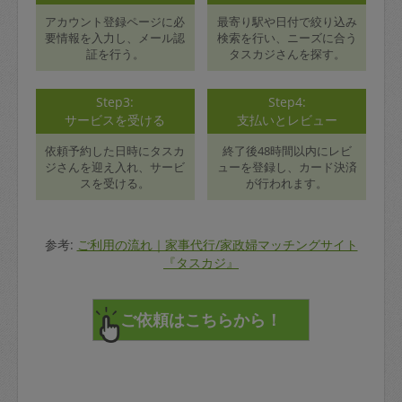
アカウント登録ページに必
最寄り駅や日付で絞り込み
要情報を入力し、メール認
検索を行い、ニーズに合う
証を行う。
タスカジさんを探す。
Step3:
Step4:
サービスを受ける
支払いとレビュー
依頼予約した日時にタスカ
終了後48時間以内にレビ
ジさんを迎え入れ、サービ
ューを登録し、カード決済
スを受ける。
が行われます。
参考:
ご利用の流れ｜家事代行/家政婦マッチングサイト
『タスカジ』