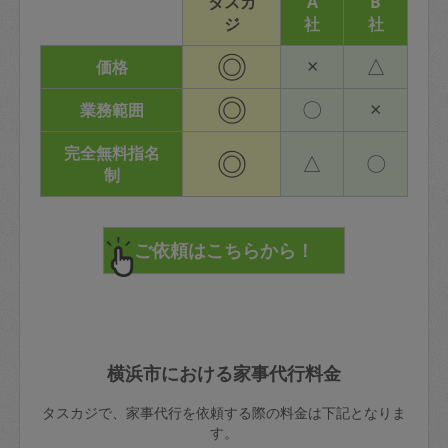
タスカ
A
B
ジ
社
社
◎
×
△
価格
◎
〇
×
業務範囲
完全無料指名
◎
△
〇
制
横浜市における家事代行料金
タスカジで、家事代行を依頼する際の料金は下記となりま
す。