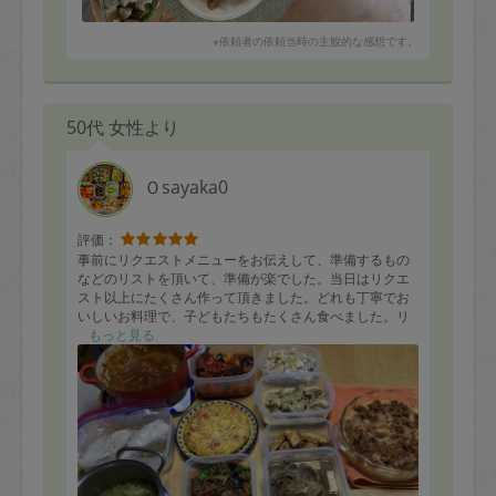
※依頼者の依頼当時の主観的な感想です。
50代 女性より
Ｏsayaka0
評価：
事前にリクエストメニューをお伝えして、準備するもの
などのリストを頂いて、準備が楽でした。当日はリクエ
スト以上にたくさん作って頂きました。どれも丁寧でお
いしいお料理で、子どもたちもたくさん食べました。リ
クエストした、お豆のスープは、具沢山で美味しかった
もっと見る
です。またお願いしたいと思います！