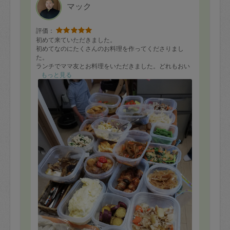
マック
評価：
初めて来ていただきました。
初めてなのにたくさんのお料理を作ってくださりまし
た。
ランチでママ友とお料理をいただきました。どれもおい
しくお料理上手の友人も感動し、4歳の子供たちも大喜び
もっと見る
でした。
特にベーコンを使った肉じゃがやレタスを使ったチャー
ハン・茄子の胡麻あえが大好評でした。
またよろしくお願いします。