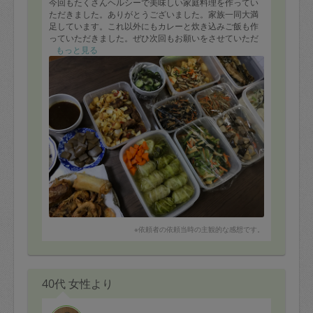
今回もたくさんヘルシーで美味しい家庭料理を作ってい
ただきました。ありがとうございました。家族一同大満
足しています。これ以外にもカレーと炊き込みご飯も作
っていただきました。ぜひ次回もお願いをさせていただ
きたいと思います。
もっと見る
※依頼者の依頼当時の主観的な感想です。
40代 女性より