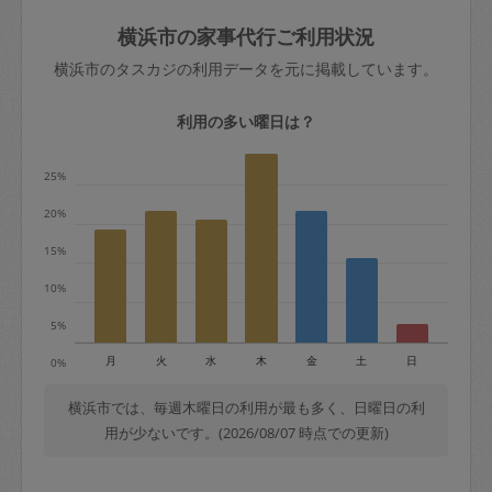
玉、など
きた場合は損害保険の対象外となるので
依頼者不在による当日キャンセル＝依頼
横浜市の家事代行ご利用状況
ご注意ください。
金額の100%＋交通費全額
横浜市のタスカジの利用データを元に掲載しています。
あわせてこちらも参照ください
：
初めて
利用します。注意しなくてはいけない点
※例：依頼日時／土曜日午前9時開始の場
利用の多い曜日は？
はありますか？
合、水曜日午前9時以降はキャンセル料が
発生
25%
水曜日9時〜金曜日9時まで＝依頼料金の
20%
50%
15%
金曜日9時～土曜日8時まで＝依頼金額の
100%
10%
土曜日8時〜実施時間＝依頼金額の100%
5%
＋交通費全額
月
火
水
木
金
土
日
0%
依頼者不在による当日キャンセル＝依頼
金額の100%＋交通費全額
横浜市では、毎週木曜日の利用が最も多く、日曜日の利
用が少ないです。(2026/08/07 時点での更新)
2. 定期契約キャンセル（定期契約のみ）