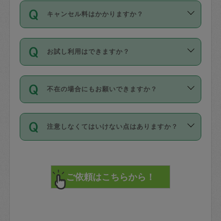
ご依頼は、現在を起点に3日後（72時間
濯、料理、作り置き、整理収納、買い物
のち、タスカジモニター宅にて３時間の
また外国人の方は英語しか話せない方、
キャンセル料はかかりますか？
以降）の日時から受付可能となっていま
です。作業中に物を壊したり、人にけが
現場トライアルを受け、合格したタスカ
日本語も話せる方など様々です。
す。
をさせたりした場合が対象で、補償金額
ジさんが活動されています。
キャンセル料には、以下の2種類がありま
ただし、72時間を切った直前の日程では
は対物1000万円、対人1億円が上限で
バックグラウンドや得意分野はプロフィ
お試し利用はできますか？
す。
タスカジさんへ「募集」をかけることが
す。
※テストセンターの講評は１件目のレビュ
ールに記載していますので、各自の得意
可能です。
ーとして記載されていますので依頼の際
分野を見極めて、目的に合わせてお仕事
「お試し利用」というメニューはありま
万が一損害が発生した場合は、その場の
に参考にしてください。
を依頼してください。
不在の場合にもお願いできますか？
せんが、「一回のみ」依頼を活用するこ
1. 直前キャンセル（定期、スポット契約
写真を撮り、
参考
：
【詳細】タスカジさんの登録に際
とによって、気に入ったタスカジさんを
共通）
タスカジサポートセンターまでご連絡く
して面接や教育は実施していますか？
不在の場合の作業はタスカジさんの同意
見つけることができます。
・タスカジさんのお仕事開始予定時間前
ださい。
注意しなくてはいけない点はありますか？
が必要です。数回の依頼ののち、タスカ
72時間を超える※と、以下のキャンセル
詳細FAQ：
損害賠償保険について教えて
ジさんと依頼者の間で十分な信頼関係が
まず、条件の合う気になるタスカジさ
料が発生します。
ください。
貴重品は紛失の際トラブルの元となるの
できたのち、タスカジさんに依頼してみ
ん、２・３人に「スポット」依頼をして
で、必ず鍵のかかるロッカーや金庫に入
てください。
みてください。
直前キャンセル料：
れて依頼者の責任の元管理するよう心掛
不在時に部屋に入るためにタスカジさん
その後、一番気に入ったタスカジさんに
72時間前〜24時間前＝依頼料金の50%
けてください。
に鍵を預ける必要がありますが、タスカ
「定期（毎週・隔週）」依頼をしてくだ
24時間前～1時間前＝依頼金額の100%
※パスポート、クレジットカード、銀行カ
ジさんが紛失した鍵によって二次的な損
さい。
1時間前〜実施時間＝依頼金額の100%＋
ード、5千円以上のアクセサリー、500円
害（たとえば、第三者の侵入など）が起
交通費全額