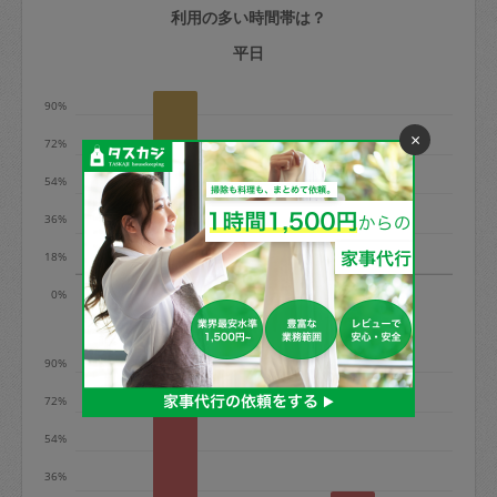
利用の多い時間帯は？
定期契約をキャンセルする場合、毎週定
期は月2回まで隔週定期は月1回までキャ
平日
ンセル料は発生しません。それ以上はキ
90%
ャンセル料が発生します。
×
72%
定期契約キャンセル料：
54%
・1回につき1,200円※
36%
・詳細ルールは、
こちら
を参照くださ
い。
18%
9時
13時
0%
※キャンセル料金の設定について：
土日
定期依頼1回（3時間）の金額とスポット
90%
1回（3時間）依頼した場合の金額の差額
相当で料金設定されています。
72%
54%
36%