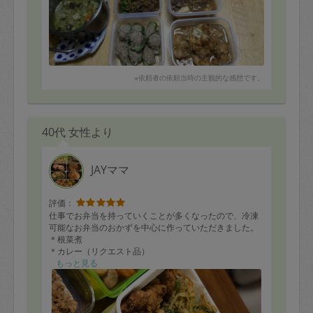
※依頼者の依頼当時の主観的な感想です。
40代 女性より
JAYママ
評価：
仕事でお弁当を持っていくことが多くなったので、冷凍
可能なお弁当のおかずを中心に作っていただきました。
＊根菜煮
＊カレー（リクエスト品）
＊三つ葉入りかき揚げ（リピート品）
もっと見る
＊さつまいもと大葉の天ぷら
＊唐揚げ（リクエスト品）
＊焼きしいたけ
＊芋けんぴ