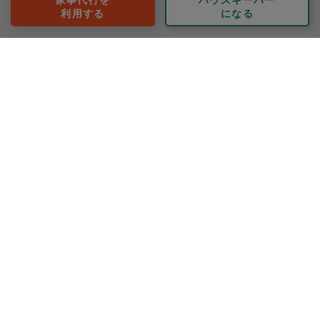
本当に沢山の量を作っていただき、暫く楽できそうで嬉
利用する
になる
しいです(^_^)
またお願いしたいです。ありがとうございました。
※依頼者の依頼当時の主観的な感想です。
1156/7154
前へ
次へ
地域ごとのレビューをみる