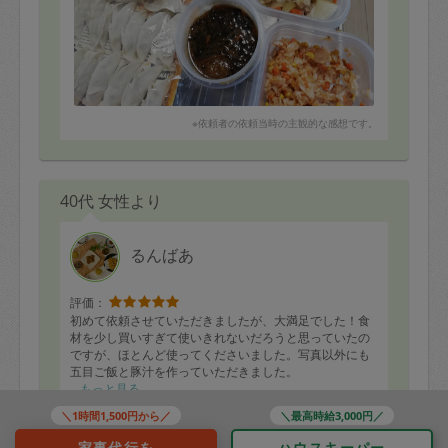
※依頼者の依頼当時の主観的な感想です。
40代 女性より
るんばあ
評価：
初めて依頼させていただきましたが、大満足でした！食
材を少し買いすぎて使いきれないだろうと思っていたの
ですが、ほとんど使ってくださいました。写真以外にも
五目ご飯と豚汁を作っていただきました。
味の方も、リクエストに応えて優しい味付けにしてくだ
もっと見る
さり、本当に美味しかったです。子供たちにも安心して
＼1時間1,500円から／
＼最高時給3,000円／
食べさせられましたし、いつもよりパクパク食べてい
て、流石だなぁと思いました。
家事代行を
ハウスキーパー