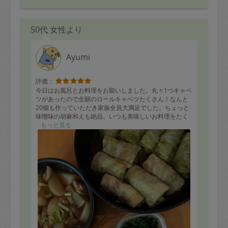
50代 女性より
Ayumi
評価：
今日はお風呂とお料理をお願いしました。丸々1つキャベ
ツがあったので念願のロールキャベツたくさん！なんと
20個も作っていただき家族全員大満足でした。ちょっと
味噌味の胡麻和えも絶品。いつも美味しいお料理をたく
さんありがとうございます。
もっと見る