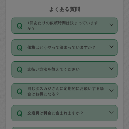
よくある質問
1回あたりの依頼時間は決まっています
か？
依頼1回につき3時間固定です。3時間を
価格はどうやって決まっていますか？
超えて依頼したい場合は、延長機能をご
利用ください。機能をご利用いただくに
11種類の価格帯の中からタスカジさん自
は、タスカジさんに事前に相談し、合意
支払い方法を教えてください
身が価格を選んで設定しています。
の上事前申請することが必要です。な
タスカジさんの価格設定には最初は制限
お、3時間を下回っても、値引き等はござ
お支払方法はクレジットカード（Visa／
があり、レビュー件数、レビューの平均
いません。
同じタスカジさんに定期的にお願いする場
Master／JCB／AMERICAN EXPRESS／
値、などで除々に設定可能な最高額が上
合はお得になる？
Diners Club）のみとなります。
がっていく仕組みになっています。
依頼には「スポット」と「定期（毎週｜
カード情報のご登録は、依頼リクエスト
交通費は料金に含まれますか？
隔週）」があり、「定期」の依頼は「ス
を行う際にご入力ください。プロフィー
ポット」よりお得な料金でご利用できま
ル登録時にはご入力いただかなくても大
交通費は依頼料金とは別途発生し、依頼