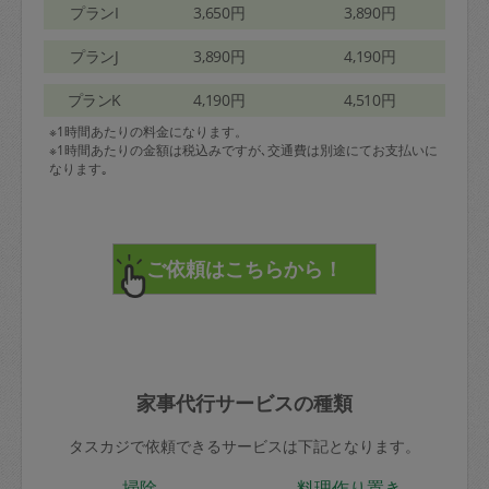
プランI
3,650円
3,890円
プランJ
3,890円
4,190円
プランK
4,190円
4,510円
※1時間あたりの料金になります。
※1時間あたりの金額は税込みですが､交通費は別途にてお支払いに
なります｡
家事代行サービスの種類
タスカジで依頼できるサービスは下記となります。
掃除
料理作り置き