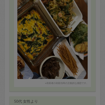
＊豚そぼろ
＊炊き込みご飯の具材
＊ベーコンとほうれん草、パプリカのキッシュ（リクエ
スト品）
＊鶏胸肉のハム
＊牛肉のしぐれ煮
＊肉巻きおにぎり
＊焼きおにぎり
＊おつまみ揚げパスタ
＊にんにく醤油
＊ほうれん草のおひたし
＊胡麻和えのもと
作り方からアレンジ方法まで教えていただけるので、パ
ーソナルのお料理教室のような贅沢な時間を過ごさせて
いただけました^_^
また年末が近づいてきたので
乾物や調味料の使いかけから
使っていただけたので、キッチンの整理もでき、助かり
※依頼者の依頼当時の主観的な感想です。
ました
美味しいものや美味しいお店まで教えていただけ、楽し
い時間をありがとうございました(๑˃̵ᴗ˂̵)
50代 女性より