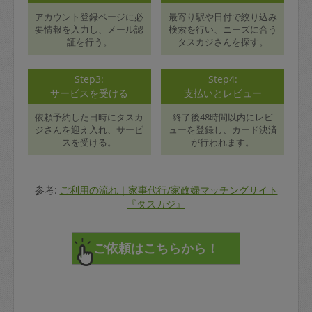
アカウント登録ページに必
最寄り駅や日付で絞り込み
要情報を入力し、メール認
検索を行い、ニーズに合う
証を行う。
タスカジさんを探す。
Step3:
Step4:
サービスを受ける
支払いとレビュー
依頼予約した日時にタスカ
終了後48時間以内にレビ
ジさんを迎え入れ、サービ
ューを登録し、カード決済
スを受ける。
が行われます。
参考:
ご利用の流れ｜家事代行/家政婦マッチングサイト
『タスカジ』