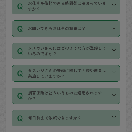
す。
丈夫です。
お仕事を依頼できる時間帯は決まっていま
料金のご請求と合わせてお支払いとなり
定期の最低利用回数は設けていない代わ
デビットカード・プリペイドカード（Vプ
すか？
ます。交通費の金額は「依頼の詳細」に
りに、一定数を超えたキャンセルは有償
リカ、au WALLETなど）
は支払にはご利
時間帯は3種類あります。いずれも１回あ
自動計算で表示されます。
でキャンセルすることが出来ます。
用いただけませんのでご注意ください。
お願いできるお仕事の範囲は？
たり３時間です。
銀行振込や現金払いも対応していませ
（例：毎週定期の場合は３回以上のキャ
ん。
掃除、整理収納、洗濯、買い物、料理、
・ＡＭ ９時～１２時
ンセルが有償（1200円、隔週定期の場合
なお、タスカジさんの交通費も、依頼料
タスカジさんにはどのような方が登録して
作り置きです。タスカジさんによってで
・ＰＭ １３時～１６時
いるのですか？
は２回以上のキャンセルが有償（1200
金のご請求と合わせてお支払いとなりま
きる仕事の範囲が異なりますので、依頼
・夜 １８時～２１時
円））
す。交通費の金額は「依頼の詳細」に自
主婦として長年の家事経験をお持ちの
する前にタスカジさんのプロフィールで
動計算で表示されます。
タスカジさんの登録に際して面接や教育は
方、栄養士・調理師といった資格者で保
確認してください。
開始時間を２時間前後変更することが可
実施していますか？
育園や学校の給食やレストランで料理関
基本的に、高所での作業や危険作業、屋
能です。依頼送信後、個別にタスカジさ
応募の際に、各自事務局との面接と説明
係の専門職に従事されていた方、日本で
外での作業は対象外です。
んにメッセージを送り調整してくださ
損害保険はどういうものに適用されます
を行っています。その後、身分証明書の
すでにハウスキーパーや英語の先生とし
か？
い。ただし、２時間を越えての調整はで
写真提出をしていただいています。外国
てお仕事をしているフィリピン出身の
きません。
依頼者とタスカジさんとの間でタスカジ
人の場合は在留カードで労働許可状況を
方、海外からの留学生、家事が好きな会
万が一、依頼した時間帯と作業時間が１
何日前まで依頼できますか？
を通して成立した作業時間内での作業に
確認しています。タスカジさんトレーニ
社員など様々なバックグラウンドの方が
時間も被らない場合、損害保険の対象外
適用されます。作業範囲は、掃除、洗
ング動画を使ったセルフトレーニングの
登録しています。
となりますので、ご注意ください。