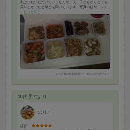
私はまだいただいていませんが、夫、子どもからとても
美味しかったと感想を聞いています。写真のほか、シチ
ューも作っていただきました。
もっと見る
またお願いしたいです！ありがとうございました。
※依頼者の依頼当時の主観的な感想です。
40代 男性より
のりこ
評価：