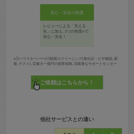
安心・安全の制度
レビューによる「見える
化」に加え､3つの制度※で
安心・安全！
※①ハウスキーパーの3段階スクリーニング(身分証・ビザ確認､面
接､テスト)､②最大一億円の損害保険､③親身なサポートセンター
他社サービスとの違い