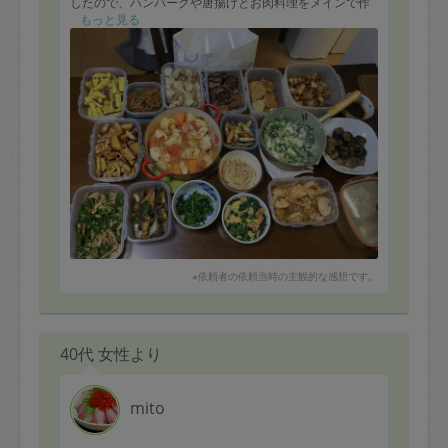
したので、ハンバーグや唐揚げとお肉料理をメインで作
っていただきました。
もっと見る
味付けも、美味しく、煮込み料理はすでになくなってし
まいました。
お弁当のおかずになるものが多く、本当に助かりまし
た。
また、お願いしたいと思います。
※依頼者の依頼当時の主観的な感想です。
40代 女性より
mito