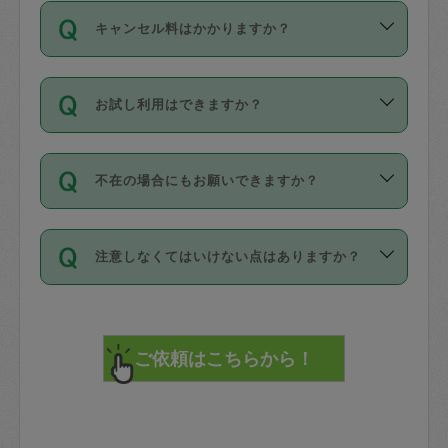
ご依頼は、現在を起点に3日後（72時間
濯、料理、作り置き、整理収納、買い物
のち、タスカジモニター宅にて３時間の
また外国人の方は英語しか話せない方、
キャンセル料はかかりますか？
以降）の日時から受付可能となっていま
です。作業中に物を壊したり、人にけが
現場トライアルを受け、合格したタスカ
日本語も話せる方など様々です。
す。
をさせたりした場合が対象で、補償金額
ジさんが活動されています。
キャンセル料には、以下の2種類がありま
ただし、72時間を切った直前の日程では
は対物1000万円、対人1億円が上限で
バックグラウンドや得意分野はプロフィ
お試し利用はできますか？
す。
タスカジさんへ「募集」をかけることが
す。
※テストセンターの講評は１件目のレビュ
ールに記載していますので、各自の得意
可能です。
ーとして記載されていますので依頼の際
分野を見極めて、目的に合わせてお仕事
「お試し利用」というメニューはありま
万が一損害が発生した場合は、その場の
に参考にしてください。
を依頼してください。
不在の場合にもお願いできますか？
せんが、「一回のみ」依頼を活用するこ
1. 直前キャンセル（定期、スポット契約
写真を撮り、
参考
：
【詳細】タスカジさんの登録に際
とによって、気に入ったタスカジさんを
共通）
タスカジサポートセンターまでご連絡く
して面接や教育は実施していますか？
不在の場合の作業はタスカジさんの同意
見つけることができます。
・タスカジさんのお仕事開始予定時間前
ださい。
注意しなくてはいけない点はありますか？
が必要です。数回の依頼ののち、タスカ
72時間を超える※と、以下のキャンセル
詳細FAQ：
損害賠償保険について教えて
ジさんと依頼者の間で十分な信頼関係が
まず、条件の合う気になるタスカジさ
料が発生します。
ください。
貴重品は紛失の際トラブルの元となるの
できたのち、タスカジさんに依頼してみ
ん、２・３人に「スポット」依頼をして
で、必ず鍵のかかるロッカーや金庫に入
てください。
みてください。
直前キャンセル料：
れて依頼者の責任の元管理するよう心掛
不在時に部屋に入るためにタスカジさん
その後、一番気に入ったタスカジさんに
72時間前〜24時間前＝依頼料金の50%
けてください。
に鍵を預ける必要がありますが、タスカ
「定期（毎週・隔週）」依頼をしてくだ
24時間前～1時間前＝依頼金額の100%
※パスポート、クレジットカード、銀行カ
ジさんが紛失した鍵によって二次的な損
さい。
1時間前〜実施時間＝依頼金額の100%＋
ード、5千円以上のアクセサリー、500円
害（たとえば、第三者の侵入など）が起
交通費全額