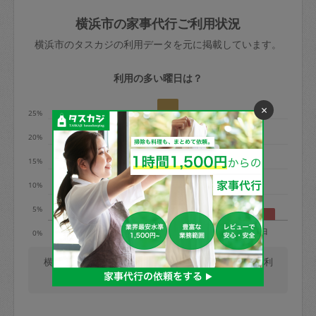
玉、など
きた場合は損害保険の対象外となるので
依頼者不在による当日キャンセル＝依頼
横浜市の家事代行ご利用状況
ご注意ください。
金額の100%＋交通費全額
横浜市のタスカジの利用データを元に掲載しています。
あわせてこちらも参照ください
：
初めて
利用します。注意しなくてはいけない点
※例：依頼日時／土曜日午前9時開始の場
利用の多い曜日は？
はありますか？
合、水曜日午前9時以降はキャンセル料が
×
発生
25%
水曜日9時〜金曜日9時まで＝依頼料金の
20%
50%
15%
金曜日9時～土曜日8時まで＝依頼金額の
100%
10%
土曜日8時〜実施時間＝依頼金額の100%
5%
＋交通費全額
月
火
水
木
金
土
日
0%
依頼者不在による当日キャンセル＝依頼
金額の100%＋交通費全額
横浜市では、毎週木曜日の利用が最も多く、日曜日の利
用が少ないです。(2026/08/07 時点での更新)
2. 定期契約キャンセル（定期契約のみ）