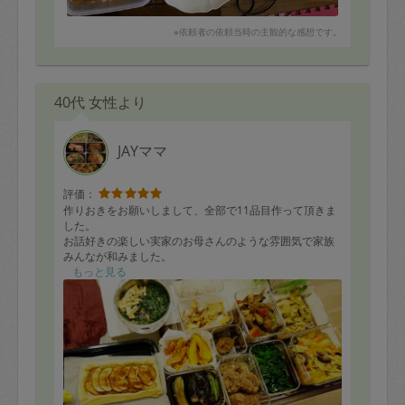
※依頼者の依頼当時の主観的な感想です。
40代 女性より
JAYママ
評価：
作りおきをお願いしまして、全部で11品目作って頂きま
した。
お話好きの楽しい実家のお母さんのような雰囲気で家族
みんなが和みました。
お料理の豆知識も楽しかったです。
もっと見る
うちにある食材を中心に使って頂けたのは有り難かった
です。
どのお料理も優しいお味で美味しかったですが、中でも
アップルパイのりんごは砂糖で煮たものと薄くスライス
したものの2種類重ねており、見た目も味も美味しかった
です！
お時間が過ぎても、最後まで丁寧に片付けいただき助か
りました。