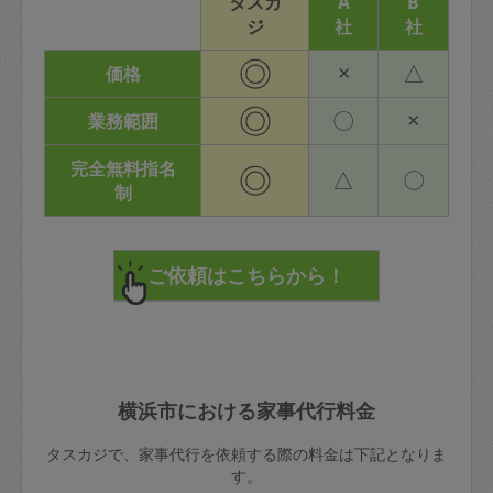
タスカ
A
B
ジ
社
社
◎
×
△
価格
◎
〇
×
業務範囲
完全無料指名
◎
△
〇
制
横浜市における家事代行料金
タスカジで、家事代行を依頼する際の料金は下記となりま
す。