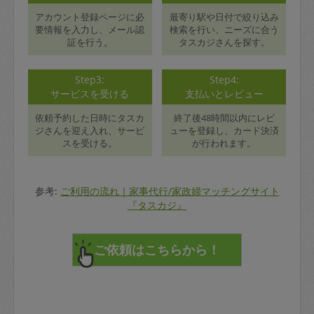
アカウント登録ページに必
最寄り駅や日付で絞り込み
要情報を入力し、メール認
検索を行い、ニーズに合う
証を行う。
タスカジさんを探す。
Step3:
Step4:
サービスを受ける
支払いとレビュー
依頼予約した日時にタスカ
終了後48時間以内にレビ
ジさんを迎え入れ、サービ
ューを登録し、カード決済
スを受ける。
が行われます。
参考:
ご利用の流れ｜家事代行/家政婦マッチングサイト
『タスカジ』