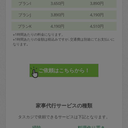
プランI
3,650円
3,890円
プランJ
3,890円
4,190円
プランK
4,190円
4,510円
※1時間あたりの料金になります。
※1時間あたりの金額は税込みですが､交通費は別途にてお支払いに
なります｡
家事代行サービスの種類
タスカジで依頼できるサービスは下記となります。
掃除
料理作り置き