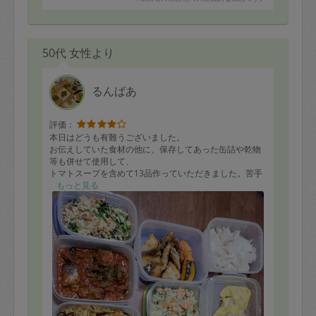
50代 女性より
るんばあ
評価：
本日はどうも有難うございました。
お伝えしていた食材の他に、保存してあった缶詰や乾物
等も併せて使用して、
トマトスープを含めて13品作っていただきました。苦手
な食材を覚えてくださって
もっと見る
いて、残りの食材をうまく組み合わせてメニューを考え
ていただけて助かりました。
揚げ物は普段あまり沢山は食べないのですが、1つ1つを
小さめに作っていただいた
ので、食べやすくなっていました。気になった点として
は、パン粉を開封した後に、
残りがそのまま封をせずに棚にしまってありました。ク
リップを見付けられなかった
ためだと思いますが、湿気ってしまうのでお声掛けいた
だきたかったです。