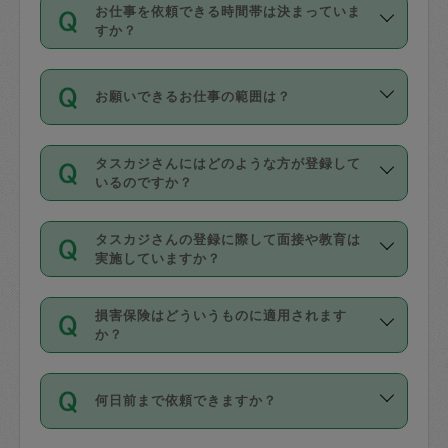
す。
丈夫です。
お仕事を依頼できる時間帯は決まっていま
料金のご請求と合わせてお支払いとなり
定期の最低利用回数は設けていない代わ
デビットカード・プリペイドカード（Vプ
すか？
ます。交通費の金額は「依頼の詳細」に
りに、一定数を超えたキャンセルは有償
リカ、au WALLETなど）
は支払にはご利
時間帯は3種類あります。いずれも１回あ
自動計算で表示されます。
でキャンセルすることが出来ます。
用いただけませんのでご注意ください。
お願いできるお仕事の範囲は？
たり３時間です。
銀行振込や現金払いも対応していませ
（例：毎週定期の場合は３回以上のキャ
ん。
掃除、整理収納、洗濯、買い物、料理、
・ＡＭ ９時～１２時
ンセルが有償（1200円、隔週定期の場合
なお、タスカジさんの交通費も、依頼料
タスカジさんにはどのような方が登録して
作り置きです。タスカジさんによってで
・ＰＭ １３時～１６時
いるのですか？
は２回以上のキャンセルが有償（1200
金のご請求と合わせてお支払いとなりま
きる仕事の範囲が異なりますので、依頼
・夜 １８時～２１時
円））
す。交通費の金額は「依頼の詳細」に自
主婦として長年の家事経験をお持ちの
する前にタスカジさんのプロフィールで
動計算で表示されます。
タスカジさんの登録に際して面接や教育は
方、栄養士・調理師といった資格者で保
確認してください。
開始時間を２時間前後変更することが可
実施していますか？
育園や学校の給食やレストランで料理関
基本的に、高所での作業や危険作業、屋
能です。依頼送信後、個別にタスカジさ
応募の際に、各自事務局との面接と説明
係の専門職に従事されていた方、日本で
外での作業は対象外です。
んにメッセージを送り調整してくださ
損害保険はどういうものに適用されます
を行っています。その後、身分証明書の
すでにハウスキーパーや英語の先生とし
か？
い。ただし、２時間を越えての調整はで
写真提出をしていただいています。外国
てお仕事をしているフィリピン出身の
きません。
依頼者とタスカジさんとの間でタスカジ
人の場合は在留カードで労働許可状況を
方、海外からの留学生、家事が好きな会
万が一、依頼した時間帯と作業時間が１
何日前まで依頼できますか？
を通して成立した作業時間内での作業に
確認しています。タスカジさんトレーニ
社員など様々なバックグラウンドの方が
時間も被らない場合、損害保険の対象外
適用されます。作業範囲は、掃除、洗
ング動画を使ったセルフトレーニングの
登録しています。
となりますので、ご注意ください。