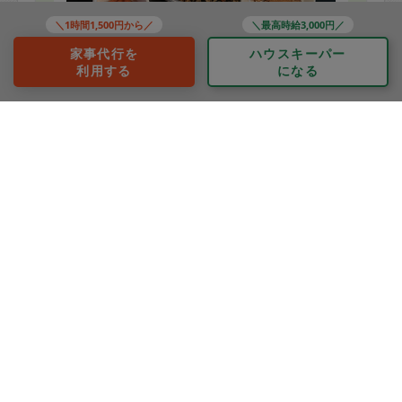
＼1時間1,500円から／
＼最高時給3,000円／
家事代行を
ハウスキーパー
利用する
になる
※依頼者の依頼当時の主観的な感想です。
40代 女性より