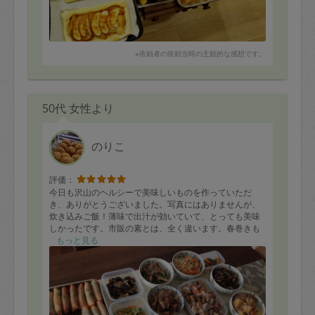
ありがとうございました。
※依頼者の依頼当時の主観的な感想です。
50代 女性より
のりこ
評価：
今日も沢山のヘルシーで美味しいものを作っていただ
き、ありがとうございました。写真にはありませんが、
炊き込みご飯！薄味で出汁が効いていて、とっても美味
しかったです。市販の素とは、全く違います。春巻きも
肉巻きも一工夫されていて、いつも楽しみです。肉じゃ
もっと見る
がは娘の大好物です。来週もよろしくお願いします。