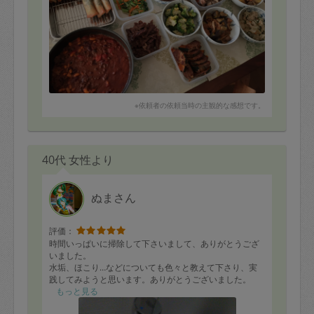
※依頼者の依頼当時の主観的な感想です。
40代 女性より
ぬまさん
評価：
時間いっぱいに掃除して下さいまして、ありがとうござ
いました。
水垢、ほこり…などについても色々と教えて下さり、実
践してみようと思います。ありがとうございました。
思わず写真を撮らせて頂きました?
もっと見る