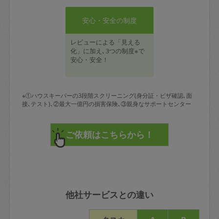
安心・安全の制度
レビューによる「見える
化」に加え､3つの制度※で
安心・安全！
※①ハウスキーパーの3段階スクリーニング(身分証・ビザ確認､面
接､テスト)､②最大一億円の損害保険､③親身なサポートセンター
他社サービスとの違い