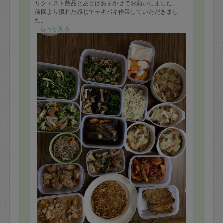
リクエスト数品とあとはおまかせでお願いしました。
前回より慣れた感じでテキパキ作業していただきまし
た。
冷蔵庫の食材をほとんど使いきり種類豊富に作っていた
もっと見る
だき、どれも美味しかったです。
子供たちは混ぜご飯をたくさん食べていました。
ピカタ、ラタトゥイユ、トマトクリームグラタン、コー
ルスロー、ピクルス、鶏肉と白菜のあんかけ、スパニッ
シュオムレツ、鶏肉と野菜のクリーム煮、カレイの煮付
け、お浸し、野菜のそぼろあん、かぼちゃのそぼろあ
ん、親子丼の素、混ぜご飯用具材、野菜と根菜の塩麹マ
リネ、春菊の和え物