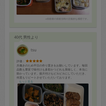
※依頼者の依頼当時の主観的な感想です。
40代 男性より
tsu
評価：
共働きのため平日の作り置きをお願いしています。毎回
品数も豊富で味付けも多彩かつどれも美味しく、本当に
助かっています。後片付けもピカピカにしていただき、
何度もリピートさせていただいております。
もっと見る
この度は、全15品で主菜、副菜バランスよく作っていた
だきました。写真にないものでは人参のポタージュがあ
ります。子どもたちは徐々に好き嫌いを言うようになっ
てきましたが、作っていただくお料理はどれも「美味し
い」とパクパク食べ親としては嬉しい限りです♪