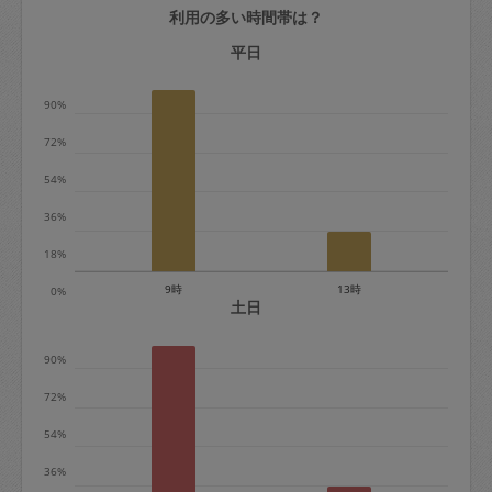
利用の多い時間帯は？
定期契約をキャンセルする場合、毎週定
期は月2回まで隔週定期は月1回までキャ
平日
ンセル料は発生しません。それ以上はキ
90%
ャンセル料が発生します。
72%
定期契約キャンセル料：
54%
・1回につき1,200円※
36%
・詳細ルールは、
こちら
を参照くださ
い。
18%
9時
13時
0%
※キャンセル料金の設定について：
土日
定期依頼1回（3時間）の金額とスポット
90%
1回（3時間）依頼した場合の金額の差額
相当で料金設定されています。
72%
54%
36%