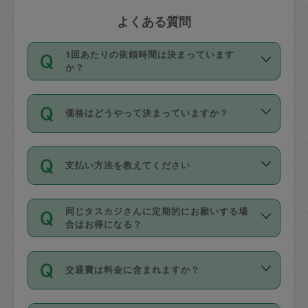
よくある質問
1回あたりの依頼時間は決まっています
か？
依頼1回につき3時間固定です。3時間を
価格はどうやって決まっていますか？
超えて依頼したい場合は、延長機能をご
利用ください。機能をご利用いただくに
11種類の価格帯の中からタスカジさん自
は、タスカジさんに事前に相談し、合意
支払い方法を教えてください
身が価格を選んで設定しています。
の上事前申請することが必要です。な
タスカジさんの価格設定には最初は制限
お、3時間を下回っても、値引き等はござ
お支払方法はクレジットカード（Visa／
があり、レビュー件数、レビューの平均
いません。
同じタスカジさんに定期的にお願いする場
Master／JCB／AMERICAN EXPRESS／
値、などで除々に設定可能な最高額が上
合はお得になる？
Diners Club）のみとなります。
がっていく仕組みになっています。
依頼には「スポット」と「定期（毎週｜
カード情報のご登録は、依頼リクエスト
交通費は料金に含まれますか？
隔週）」があり、「定期」の依頼は「ス
を行う際にご入力ください。プロフィー
ポット」よりお得な料金でご利用できま
ル登録時にはご入力いただかなくても大
交通費は依頼料金とは別途発生し、依頼