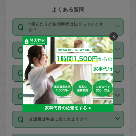
よくある質問
1回あたりの依頼時間は決まっています
か？
×
依頼1回につき3時間固定です。3時間を
価格はどうやって決まっていますか？
超えて依頼したい場合は、延長機能をご
利用ください。機能をご利用いただくに
11種類の価格帯の中からタスカジさん自
は、タスカジさんに事前に相談し、合意
支払い方法を教えてください
身が価格を選んで設定しています。
の上事前申請することが必要です。な
タスカジさんの価格設定には最初は制限
お、3時間を下回っても、値引き等はござ
お支払方法はクレジットカード（Visa／
があり、レビュー件数、レビューの平均
いません。
同じタスカジさんに定期的にお願いする場
Master／JCB／AMERICAN EXPRESS／
値、などで除々に設定可能な最高額が上
合はお得になる？
Diners Club）のみとなります。
がっていく仕組みになっています。
依頼には「スポット」と「定期（毎週｜
カード情報のご登録は、依頼リクエスト
交通費は料金に含まれますか？
隔週）」があり、「定期」の依頼は「ス
を行う際にご入力ください。プロフィー
ポット」よりお得な料金でご利用できま
ル登録時にはご入力いただかなくても大
交通費は依頼料金とは別途発生し、依頼