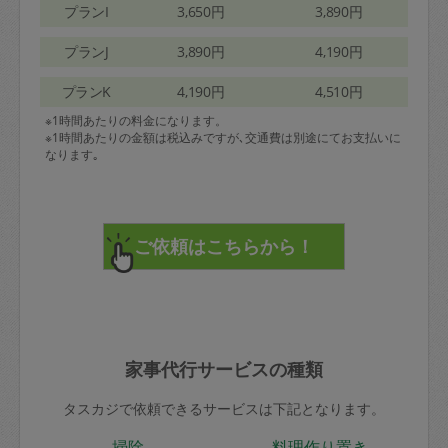
プランI
3,650円
3,890円
プランJ
3,890円
4,190円
プランK
4,190円
4,510円
※1時間あたりの料金になります。
※1時間あたりの金額は税込みですが､交通費は別途にてお支払いに
なります｡
家事代行サービスの種類
タスカジで依頼できるサービスは下記となります。
掃除
料理作り置き