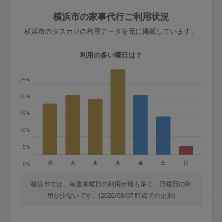
玉、など
きた場合は損害保険の対象外となるので
依頼者不在による当日キャンセル＝依頼
横浜市の家事代行ご利用状況
ご注意ください。
金額の100%＋交通費全額
横浜市のタスカジの利用データを元に掲載しています。
あわせてこちらも参照ください
：
初めて
利用します。注意しなくてはいけない点
※例：依頼日時／土曜日午前9時開始の場
利用の多い曜日は？
はありますか？
合、水曜日午前9時以降はキャンセル料が
発生
25%
水曜日9時〜金曜日9時まで＝依頼料金の
20%
50%
15%
金曜日9時～土曜日8時まで＝依頼金額の
100%
10%
土曜日8時〜実施時間＝依頼金額の100%
5%
＋交通費全額
月
火
水
木
金
土
日
0%
依頼者不在による当日キャンセル＝依頼
金額の100%＋交通費全額
横浜市では、毎週木曜日の利用が最も多く、日曜日の利
用が少ないです。(2026/08/07 時点での更新)
2. 定期契約キャンセル（定期契約のみ）