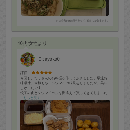
※依頼者の依頼当時の主観的な感想です。
40代 女性より
Ｏsayaka0
評価：
今回も、たくさんのお料理を作って頂きました。早速お
味噌汁、大根もち、シウマイの味見をしましたが、美味
しかったです。
餃子の皮とシウマイの皮を間違えて買ってきてしまった
ところ、さっとシウマイに作り替えてくださり、とても
もっと見る
助かりました。
キッチンも綺麗にしていただき、ありがたいです。
またぜひ、よろしくお願いします！