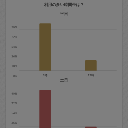
利用の多い時間帯は？
定期契約をキャンセルする場合、毎週定
期は月2回まで隔週定期は月1回までキャ
平日
ンセル料は発生しません。それ以上はキ
90%
ャンセル料が発生します。
72%
定期契約キャンセル料：
54%
・1回につき1,200円※
36%
・詳細ルールは、
こちら
を参照くださ
い。
18%
9時
13時
0%
※キャンセル料金の設定について：
土日
定期依頼1回（3時間）の金額とスポット
90%
1回（3時間）依頼した場合の金額の差額
相当で料金設定されています。
72%
54%
36%