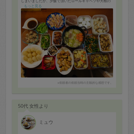
しまいましたが、夕飯で頂いたロールキャベツや大根の
煮物、煮たリンゴを豚肉で巻いた物など、とても美味し
もっと見る
かったです！
我が家の定番のものから、新鮮な味の発見があるメニュ
ーまで、レパートリーが幅広くて驚きます。
毎回、本当に美味しいご飯を作ってもらい感謝です！！
今年はのりこさんのおかずを入れたお弁当で息子も勉強
とスポーツを頑張れました。
ありがとうございます。
また、よろしくお願いします。
※依頼者の依頼当時の主観的な感想です。
50代 女性より
ミュウ