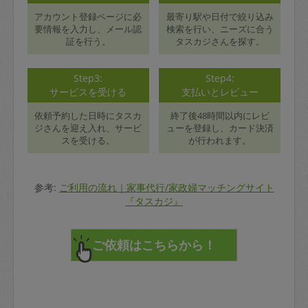
アカウント登録ページに必
最寄り駅や日付で絞り込み
要情報を入力し、メール認
検索を行い、ニーズに合う
証を行う。
タスカジさんを探す。
Step3:
Step4:
サービスを受ける
支払いとレビュー
依頼予約した日時にタスカ
終了後48時間以内にレビ
ジさんを迎え入れ、サービ
ューを登録し、カード決済
スを受ける。
が行われます。
参考:
ご利用の流れ｜家事代行/家政婦マッチングサイト
『タスカジ』