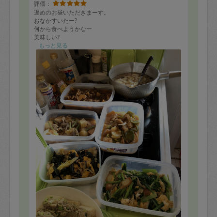
評価：
遅めのお昼いただきまーす。
おなかすいたー?
何から食べようかなー
美味しい?
野菜もたっぷり
もっと見る
ありがたいありがたい。
いつも美味しいお料理ありがとうございまーす。