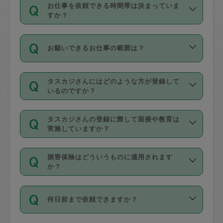
す。
丈夫です。
お仕事を依頼できる時間帯は決まっていま
料金のご請求と合わせてお支払いとなり
定期の最低利用回数は設けていない代わ
デビットカード・プリペイドカード（Vプ
すか？
ます。交通費の金額は「依頼の詳細」に
りに、一定数を超えたキャンセルは有償
リカ、au WALLETなど）
は支払にはご利
時間帯は3種類あります。いずれも１回あ
自動計算で表示されます。
でキャンセルすることが出来ます。
用いただけませんのでご注意ください。
お願いできるお仕事の範囲は？
たり３時間です。
銀行振込や現金払いも対応していませ
（例：毎週定期の場合は３回以上のキャ
ん。
掃除、整理収納、洗濯、買い物、料理、
・ＡＭ ９時～１２時
ンセルが有償（1200円、隔週定期の場合
なお、タスカジさんの交通費も、依頼料
タスカジさんにはどのような方が登録して
作り置きです。タスカジさんによってで
・ＰＭ １３時～１６時
いるのですか？
は２回以上のキャンセルが有償（1200
金のご請求と合わせてお支払いとなりま
きる仕事の範囲が異なりますので、依頼
・夜 １８時～２１時
円））
す。交通費の金額は「依頼の詳細」に自
主婦として長年の家事経験をお持ちの
する前にタスカジさんのプロフィールで
動計算で表示されます。
タスカジさんの登録に際して面接や教育は
方、栄養士・調理師といった資格者で保
確認してください。
開始時間を２時間前後変更することが可
実施していますか？
育園や学校の給食やレストランで料理関
基本的に、高所での作業や危険作業、屋
能です。依頼送信後、個別にタスカジさ
応募の際に、各自事務局との面接と説明
係の専門職に従事されていた方、日本で
外での作業は対象外です。
んにメッセージを送り調整してくださ
損害保険はどういうものに適用されます
を行っています。その後、身分証明書の
すでにハウスキーパーや英語の先生とし
か？
い。ただし、２時間を越えての調整はで
写真提出をしていただいています。外国
てお仕事をしているフィリピン出身の
きません。
依頼者とタスカジさんとの間でタスカジ
人の場合は在留カードで労働許可状況を
方、海外からの留学生、家事が好きな会
万が一、依頼した時間帯と作業時間が１
何日前まで依頼できますか？
を通して成立した作業時間内での作業に
確認しています。タスカジさんトレーニ
社員など様々なバックグラウンドの方が
時間も被らない場合、損害保険の対象外
適用されます。作業範囲は、掃除、洗
ング動画を使ったセルフトレーニングの
登録しています。
となりますので、ご注意ください。