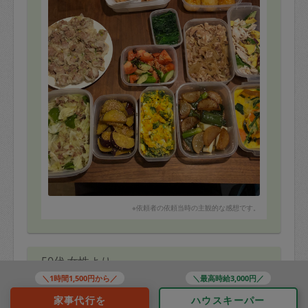
※依頼者の依頼当時の主観的な感想です。
50代 女性より
＼1時間1,500円から／
＼最高時給3,000円／
スノウ
家事代行を
ハウスキーパー