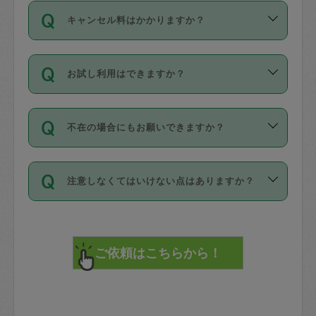
ご依頼は、現在を起点に3日後（72時間
濯、料理、作り置き、整理収納、買い物
のち、タスカジモニター宅にて３時間の
また外国人の方は英語しか話せない方、
キャンセル料はかかりますか？
以降）の日時から受付可能となっていま
です。作業中に物を壊したり、人にけが
現場トライアルを受け、合格したタスカ
日本語も話せる方など様々です。
す。
をさせたりした場合が対象で、補償金額
ジさんが活動されています。
キャンセル料には、以下の2種類がありま
ただし、72時間を切った直前の日程では
は対物1000万円、対人1億円が上限で
バックグラウンドや得意分野はプロフィ
お試し利用はできますか？
す。
タスカジさんへ「募集」をかけることが
す。
※テストセンターの講評は１件目のレビュ
ールに記載していますので、各自の得意
可能です。
ーとして記載されていますので依頼の際
分野を見極めて、目的に合わせてお仕事
「お試し利用」というメニューはありま
万が一損害が発生した場合は、その場の
に参考にしてください。
を依頼してください。
不在の場合にもお願いできますか？
せんが、「一回のみ」依頼を活用するこ
1. 直前キャンセル（定期、スポット契約
写真を撮り、
参考
：
【詳細】タスカジさんの登録に際
とによって、気に入ったタスカジさんを
共通）
タスカジサポートセンターまでご連絡く
して面接や教育は実施していますか？
不在の場合の作業はタスカジさんの同意
見つけることができます。
・タスカジさんのお仕事開始予定時間前
ださい。
注意しなくてはいけない点はありますか？
が必要です。数回の依頼ののち、タスカ
72時間を超える※と、以下のキャンセル
詳細FAQ：
損害賠償保険について教えて
ジさんと依頼者の間で十分な信頼関係が
まず、条件の合う気になるタスカジさ
料が発生します。
ください。
貴重品は紛失の際トラブルの元となるの
できたのち、タスカジさんに依頼してみ
ん、２・３人に「スポット」依頼をして
で、必ず鍵のかかるロッカーや金庫に入
てください。
みてください。
直前キャンセル料：
れて依頼者の責任の元管理するよう心掛
不在時に部屋に入るためにタスカジさん
その後、一番気に入ったタスカジさんに
72時間前〜24時間前＝依頼料金の50%
けてください。
に鍵を預ける必要がありますが、タスカ
「定期（毎週・隔週）」依頼をしてくだ
24時間前～1時間前＝依頼金額の100%
※パスポート、クレジットカード、銀行カ
ジさんが紛失した鍵によって二次的な損
さい。
1時間前〜実施時間＝依頼金額の100%＋
ード、5千円以上のアクセサリー、500円
害（たとえば、第三者の侵入など）が起
交通費全額