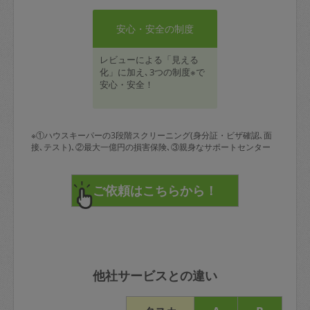
安心・安全の制度
レビューによる「見える
化」に加え､3つの制度※で
安心・安全！
※①ハウスキーパーの3段階スクリーニング(身分証・ビザ確認､面
接､テスト)､②最大一億円の損害保険､③親身なサポートセンター
他社サービスとの違い