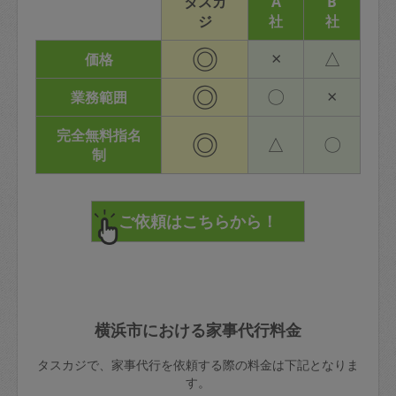
タスカ
A
B
ジ
社
社
◎
×
△
価格
◎
〇
×
業務範囲
完全無料指名
◎
△
〇
制
横浜市における家事代行料金
タスカジで、家事代行を依頼する際の料金は下記となりま
す。