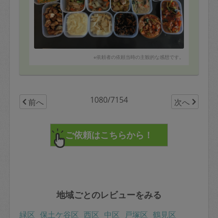
※依頼者の依頼当時の主観的な感想です。
1080/7154
前へ
次へ
地域ごとのレビューをみる
緑区
保土ケ谷区
西区
中区
戸塚区
鶴見区