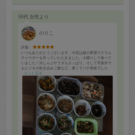
50代 女性より
のりこ
評価：
いつもありがとうございます。今回は娘の希望でクラム
チャウダーを作っていただきました。小躍りして食べて
いました！冷しゃぶサラダもさっぱり、そして写真外で
もヒジキの炊き込みご飯など。暑くてバテ気味でした
が、のりこさんのヘルシーメニューで今週も頑張れま
もっと見る
す。これからもよろしくお願いします。