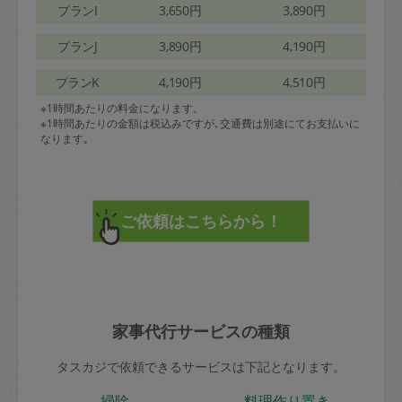
プランI
3,650円
3,890円
プランJ
3,890円
4,190円
プランK
4,190円
4,510円
※1時間あたりの料金になります。
※1時間あたりの金額は税込みですが､交通費は別途にてお支払いに
なります｡
家事代行サービスの種類
タスカジで依頼できるサービスは下記となります。
掃除
料理作り置き