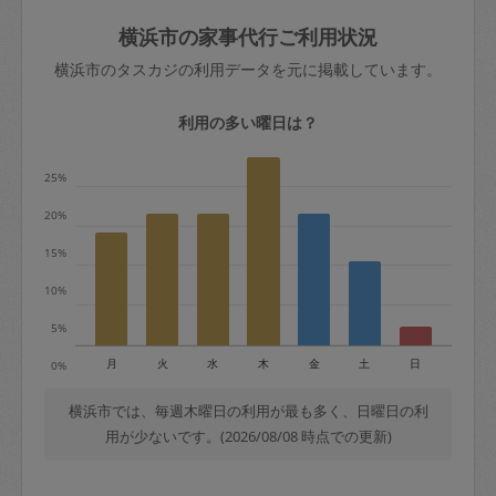
玉、など
きた場合は損害保険の対象外となるので
依頼者不在による当日キャンセル＝依頼
横浜市の家事代行ご利用状況
ご注意ください。
金額の100%＋交通費全額
横浜市のタスカジの利用データを元に掲載しています。
あわせてこちらも参照ください
：
初めて
利用します。注意しなくてはいけない点
※例：依頼日時／土曜日午前9時開始の場
利用の多い曜日は？
はありますか？
合、水曜日午前9時以降はキャンセル料が
発生
25%
水曜日9時〜金曜日9時まで＝依頼料金の
20%
50%
15%
金曜日9時～土曜日8時まで＝依頼金額の
100%
10%
土曜日8時〜実施時間＝依頼金額の100%
5%
＋交通費全額
月
火
水
木
金
土
日
0%
依頼者不在による当日キャンセル＝依頼
金額の100%＋交通費全額
横浜市では、毎週木曜日の利用が最も多く、日曜日の利
用が少ないです。(2026/08/08 時点での更新)
2. 定期契約キャンセル（定期契約のみ）