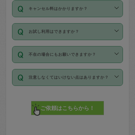
ご依頼は、現在を起点に3日後（72時間
濯、料理、作り置き、整理収納、買い物
のち、タスカジモニター宅にて３時間の
また外国人の方は英語しか話せない方、
キャンセル料はかかりますか？
以降）の日時から受付可能となっていま
です。作業中に物を壊したり、人にけが
現場トライアルを受け、合格したタスカ
日本語も話せる方など様々です。
す。
をさせたりした場合が対象で、補償金額
ジさんが活動されています。
キャンセル料には、以下の2種類がありま
ただし、72時間を切った直前の日程では
は対物1000万円、対人1億円が上限で
バックグラウンドや得意分野はプロフィ
お試し利用はできますか？
す。
タスカジさんへ「募集」をかけることが
す。
※テストセンターの講評は１件目のレビュ
ールに記載していますので、各自の得意
可能です。
ーとして記載されていますので依頼の際
分野を見極めて、目的に合わせてお仕事
「お試し利用」というメニューはありま
万が一損害が発生した場合は、その場の
に参考にしてください。
を依頼してください。
不在の場合にもお願いできますか？
せんが、「一回のみ」依頼を活用するこ
1. 直前キャンセル（定期、スポット契約
写真を撮り、
参考
：
【詳細】タスカジさんの登録に際
とによって、気に入ったタスカジさんを
共通）
タスカジサポートセンターまでご連絡く
して面接や教育は実施していますか？
不在の場合の作業はタスカジさんの同意
見つけることができます。
・タスカジさんのお仕事開始予定時間前
ださい。
注意しなくてはいけない点はありますか？
が必要です。数回の依頼ののち、タスカ
72時間を超える※と、以下のキャンセル
詳細FAQ：
損害賠償保険について教えて
ジさんと依頼者の間で十分な信頼関係が
まず、条件の合う気になるタスカジさ
料が発生します。
ください。
貴重品は紛失の際トラブルの元となるの
できたのち、タスカジさんに依頼してみ
ん、２・３人に「スポット」依頼をして
で、必ず鍵のかかるロッカーや金庫に入
てください。
みてください。
直前キャンセル料：
れて依頼者の責任の元管理するよう心掛
不在時に部屋に入るためにタスカジさん
その後、一番気に入ったタスカジさんに
72時間前〜24時間前＝依頼料金の50%
けてください。
に鍵を預ける必要がありますが、タスカ
「定期（毎週・隔週）」依頼をしてくだ
24時間前～1時間前＝依頼金額の100%
※パスポート、クレジットカード、銀行カ
ジさんが紛失した鍵によって二次的な損
さい。
1時間前〜実施時間＝依頼金額の100%＋
ード、5千円以上のアクセサリー、500円
害（たとえば、第三者の侵入など）が起
交通費全額