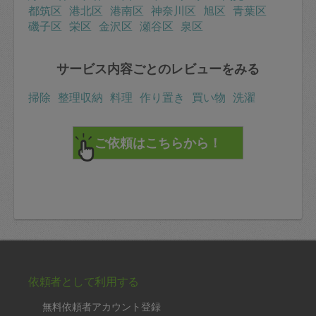
都筑区
港北区
港南区
神奈川区
旭区
青葉区
磯子区
栄区
金沢区
瀬谷区
泉区
サービス内容ごとのレビューをみる
掃除
整理収納
料理
作り置き
買い物
洗濯
依頼者として利用する
無料依頼者アカウント登録