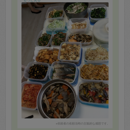
筑前煮
豆腐ハンバーグ
チャプチェ
鮭ソテー
ぶりの照り焼き
麻婆厚揚げ
大根とツナのめんつゆ煮
春雨ときゅうりのサラダ
ほうれん草のナムル
もやしのナムル
ラタトゥイユ
切り干し大根煮
ひじき煮
揚げ大根
きのこと水菜のスープ
サラダ
でした。
唐揚げをちょこっと食べましたが、美味でして、これは
次回もリクエストさせて頂きます。
だんだん冷凍庫への仕分けも慣れてきました。
※依頼者の依頼当時の主観的な感想です。