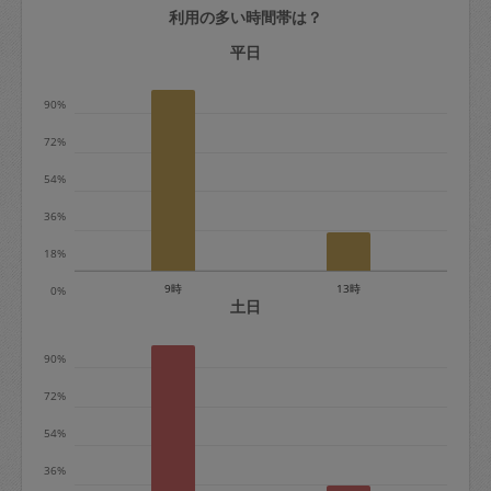
利用の多い時間帯は？
定期契約をキャンセルする場合、毎週定
期は月2回まで隔週定期は月1回までキャ
平日
ンセル料は発生しません。それ以上はキ
90%
ャンセル料が発生します。
72%
定期契約キャンセル料：
54%
・1回につき1,200円※
36%
・詳細ルールは、
こちら
を参照くださ
い。
18%
9時
13時
0%
※キャンセル料金の設定について：
土日
定期依頼1回（3時間）の金額とスポット
90%
1回（3時間）依頼した場合の金額の差額
相当で料金設定されています。
72%
54%
36%