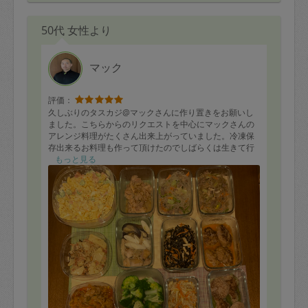
50代 女性より
マック
評価：
久しぶりのタスカジ@マックさんに作り置きをお願いし
ました。こちらからのリクエストを中心にマックさんの
アレンジ料理がたくさん出来上がっていました。冷凍保
存出来るお料理も作って頂けたのでしばらくは生きて行
けそうそうです。キッチンの片付けもバッチリです。ま
もっと見る
た次回もよろしくお願いします！