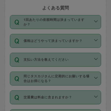
よくある質問
1回あたりの依頼時間は決まっています
か？
依頼1回につき3時間固定です。3時間を
価格はどうやって決まっていますか？
超えて依頼したい場合は、延長機能をご
利用ください。機能をご利用いただくに
11種類の価格帯の中からタスカジさん自
は、タスカジさんに事前に相談し、合意
支払い方法を教えてください
身が価格を選んで設定しています。
の上事前申請することが必要です。な
タスカジさんの価格設定には最初は制限
お、3時間を下回っても、値引き等はござ
お支払方法はクレジットカード（Visa／
があり、レビュー件数、レビューの平均
いません。
同じタスカジさんに定期的にお願いする場
Master／JCB／AMERICAN EXPRESS／
値、などで除々に設定可能な最高額が上
合はお得になる？
Diners Club）のみとなります。
がっていく仕組みになっています。
依頼には「スポット」と「定期（毎週｜
カード情報のご登録は、依頼リクエスト
交通費は料金に含まれますか？
隔週）」があり、「定期」の依頼は「ス
を行う際にご入力ください。プロフィー
ポット」よりお得な料金でご利用できま
ル登録時にはご入力いただかなくても大
交通費は依頼料金とは別途発生し、依頼