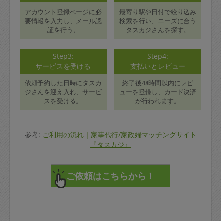
アカウント登録ページに必
最寄り駅や日付で絞り込み
要情報を入力し、メール認
検索を行い、ニーズに合う
証を行う。
タスカジさんを探す。
Step3:
Step4:
サービスを受ける
支払いとレビュー
依頼予約した日時にタスカ
終了後48時間以内にレビ
ジさんを迎え入れ、サービ
ューを登録し、カード決済
スを受ける。
が行われます。
参考:
ご利用の流れ｜家事代行/家政婦マッチングサイト
『タスカジ』