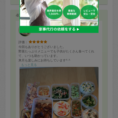
40代 女性より
mito
評価：
今回もありがとうございました。
野菜たっぷりメニューでも子供がたくさん食べてくれ
て、いつも助かっています。
来月も楽しみにお待ちしています^ ^
もっと見る
下記リクエスト以外も使って頂いています。
こんにゃくとちくわの煮物
蒸し鶏としめじの中華和え
かぼちゃもち
じゃがいもとブロッコリーのカレーソテー（大人用）
ブロッコリーのおかか和え
鮭と空豆の炊き込みご飯
キャラメルポテト
照り焼きつくね
コーン入り麻婆豆腐
ミートソース