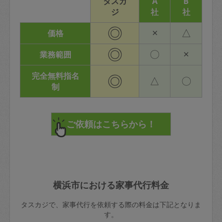
タスカ
A
B
ジ
社
社
◎
×
△
価格
◎
〇
×
業務範囲
完全無料指名
◎
△
〇
制
横浜市における家事代行料金
タスカジで、家事代行を依頼する際の料金は下記となりま
す。