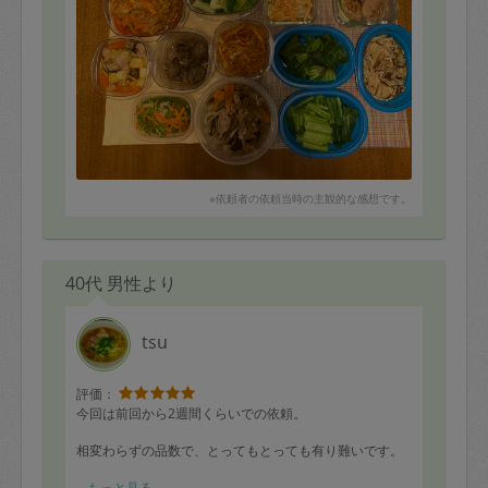
※依頼者の依頼当時の主観的な感想です。
40代 男性より
tsu
評価：
今回は前回から2週間くらいでの依頼。
相変わらずの品数で、とってもとっても有り難いです。
鶏の唐揚げ
もっと見る