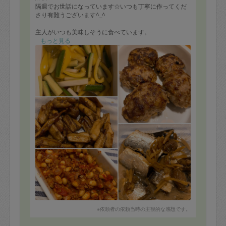
隔週でお世話になっています☆いつも丁寧に作ってくだ
さり有難うございます^_^
主人がいつも美味しそうに食べています。
もっと見る
前回は
ハンバーグ
チリコンカン
ポークチョップ
いわしの生姜煮
ピクルス
※依頼者の依頼当時の主観的な感想です。