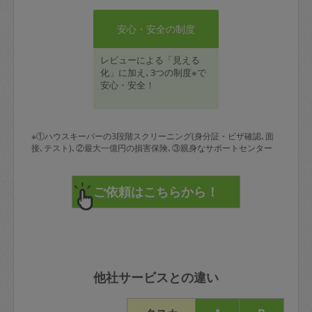
安心・安全の制度
レビューによる「見える
化」に加え､3つの制度※で
安心・安全！
※①ハウスキーパーの3段階スクリーニング(身分証・ビザ確認､面
接､テスト)､②最大一億円の損害保険､③親身なサポートセンター
他社サービスとの違い