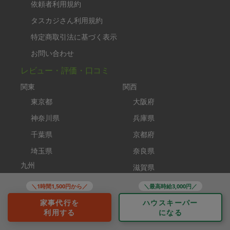
依頼者利用規約
タスカジさん利用規約
特定商取引法に基づく表示
お問い合わせ
レビュー・評価・口コミ
関東
関西
東京都
大阪府
神奈川県
兵庫県
千葉県
京都府
埼玉県
奈良県
九州
滋賀県
福岡県
＼1時間1,500円から／
＼最高時給3,000円／
コンテンツ
家事代行を
ハウスキーパー
利用する
になる
タスカジplus