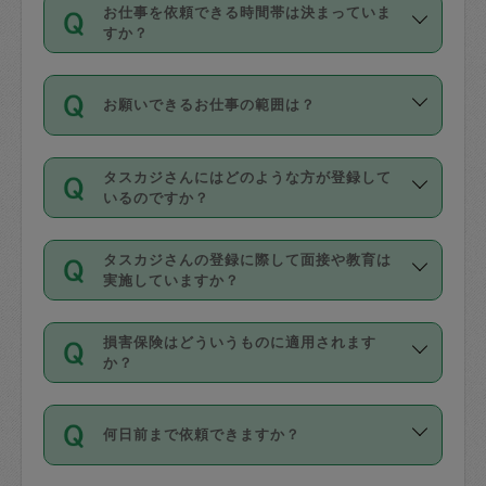
す。
丈夫です。
お仕事を依頼できる時間帯は決まっていま
料金のご請求と合わせてお支払いとなり
定期の最低利用回数は設けていない代わ
デビットカード・プリペイドカード（Vプ
すか？
ます。交通費の金額は「依頼の詳細」に
りに、一定数を超えたキャンセルは有償
リカ、au WALLETなど）
は支払にはご利
時間帯は3種類あります。いずれも１回あ
自動計算で表示されます。
でキャンセルすることが出来ます。
用いただけませんのでご注意ください。
お願いできるお仕事の範囲は？
たり３時間です。
銀行振込や現金払いも対応していませ
（例：毎週定期の場合は３回以上のキャ
ん。
掃除、整理収納、洗濯、買い物、料理、
・ＡＭ ９時～１２時
ンセルが有償（1200円、隔週定期の場合
なお、タスカジさんの交通費も、依頼料
タスカジさんにはどのような方が登録して
作り置きです。タスカジさんによってで
・ＰＭ １３時～１６時
いるのですか？
は２回以上のキャンセルが有償（1200
金のご請求と合わせてお支払いとなりま
きる仕事の範囲が異なりますので、依頼
・夜 １８時～２１時
円））
す。交通費の金額は「依頼の詳細」に自
主婦として長年の家事経験をお持ちの
する前にタスカジさんのプロフィールで
動計算で表示されます。
タスカジさんの登録に際して面接や教育は
方、栄養士・調理師といった資格者で保
確認してください。
開始時間を２時間前後変更することが可
実施していますか？
育園や学校の給食やレストランで料理関
基本的に、高所での作業や危険作業、屋
能です。依頼送信後、個別にタスカジさ
応募の際に、各自事務局との面接と説明
係の専門職に従事されていた方、日本で
外での作業は対象外です。
んにメッセージを送り調整してくださ
損害保険はどういうものに適用されます
を行っています。その後、身分証明書の
すでにハウスキーパーや英語の先生とし
か？
い。ただし、２時間を越えての調整はで
写真提出をしていただいています。外国
てお仕事をしているフィリピン出身の
きません。
依頼者とタスカジさんとの間でタスカジ
人の場合は在留カードで労働許可状況を
方、海外からの留学生、家事が好きな会
万が一、依頼した時間帯と作業時間が１
何日前まで依頼できますか？
を通して成立した作業時間内での作業に
確認しています。タスカジさんトレーニ
社員など様々なバックグラウンドの方が
時間も被らない場合、損害保険の対象外
適用されます。作業範囲は、掃除、洗
ング動画を使ったセルフトレーニングの
登録しています。
となりますので、ご注意ください。