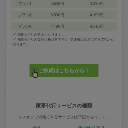
プランI
3,650円
3,890円
プランJ
3,890円
4,190円
プランK
4,190円
4,510円
※1時間あたりの料金になります。
※1時間あたりの金額は税込みですが､交通費は別途にてお支払いに
なります｡
家事代行サービスの種類
タスカジで依頼できるサービスは下記となります。
掃除
料理作り置き