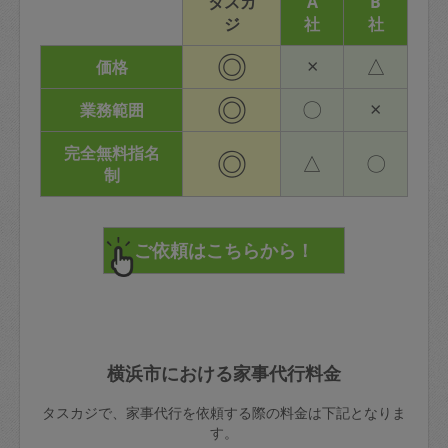
タスカ
A
B
ジ
社
社
◎
×
△
価格
◎
〇
×
業務範囲
完全無料指名
◎
△
〇
制
横浜市における家事代行料金
タスカジで、家事代行を依頼する際の料金は下記となりま
す。