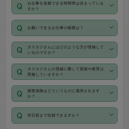
す。
丈夫です。
お仕事を依頼できる時間帯は決まっていま
料金のご請求と合わせてお支払いとなり
定期の最低利用回数は設けていない代わ
デビットカード・プリペイドカード（Vプ
すか？
ます。交通費の金額は「依頼の詳細」に
りに、一定数を超えたキャンセルは有償
リカ、au WALLETなど）
は支払にはご利
時間帯は3種類あります。いずれも１回あ
自動計算で表示されます。
でキャンセルすることが出来ます。
用いただけませんのでご注意ください。
お願いできるお仕事の範囲は？
たり３時間です。
銀行振込や現金払いも対応していませ
（例：毎週定期の場合は３回以上のキャ
ん。
掃除、整理収納、洗濯、買い物、料理、
・ＡＭ ９時～１２時
ンセルが有償（1200円、隔週定期の場合
なお、タスカジさんの交通費も、依頼料
タスカジさんにはどのような方が登録して
作り置きです。タスカジさんによってで
・ＰＭ １３時～１６時
いるのですか？
は２回以上のキャンセルが有償（1200
金のご請求と合わせてお支払いとなりま
きる仕事の範囲が異なりますので、依頼
・夜 １８時～２１時
円））
す。交通費の金額は「依頼の詳細」に自
主婦として長年の家事経験をお持ちの
する前にタスカジさんのプロフィールで
動計算で表示されます。
タスカジさんの登録に際して面接や教育は
方、栄養士・調理師といった資格者で保
確認してください。
開始時間を２時間前後変更することが可
実施していますか？
育園や学校の給食やレストランで料理関
基本的に、高所での作業や危険作業、屋
能です。依頼送信後、個別にタスカジさ
応募の際に、各自事務局との面接と説明
係の専門職に従事されていた方、日本で
外での作業は対象外です。
んにメッセージを送り調整してくださ
損害保険はどういうものに適用されます
を行っています。その後、身分証明書の
すでにハウスキーパーや英語の先生とし
か？
い。ただし、２時間を越えての調整はで
写真提出をしていただいています。外国
てお仕事をしているフィリピン出身の
きません。
依頼者とタスカジさんとの間でタスカジ
人の場合は在留カードで労働許可状況を
方、海外からの留学生、家事が好きな会
万が一、依頼した時間帯と作業時間が１
何日前まで依頼できますか？
を通して成立した作業時間内での作業に
確認しています。タスカジさんトレーニ
社員など様々なバックグラウンドの方が
時間も被らない場合、損害保険の対象外
適用されます。作業範囲は、掃除、洗
ング動画を使ったセルフトレーニングの
登録しています。
となりますので、ご注意ください。