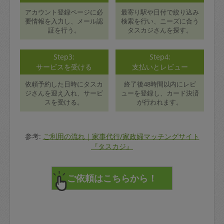
アカウント登録ページに必
最寄り駅や日付で絞り込み
要情報を入力し、メール認
検索を行い、ニーズに合う
証を行う。
タスカジさんを探す。
Step3:
Step4:
サービスを受ける
支払いとレビュー
依頼予約した日時にタスカ
終了後48時間以内にレビ
ジさんを迎え入れ、サービ
ューを登録し、カード決済
スを受ける。
が行われます。
参考:
ご利用の流れ｜家事代行/家政婦マッチングサイト
『タスカジ』