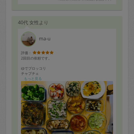
40代 女性より
ma-u
評価：
2回目の依頼です。
ゆでブロッコリ
チャプチェ
コールスロー のリクエストのほか、
もっと見る
鶏手羽大根
照り焼きチキン
豚しゃぶきゅうりとみょうが梅あえ
肉どうふ
鶏ささみトマトパプリカマリネ
竹輪磯辺焼き
ほうれん草ツナ胡麻和え
ニラ玉あんかけ
シラスとキャベツのオイル蒸し
作っていただきました。