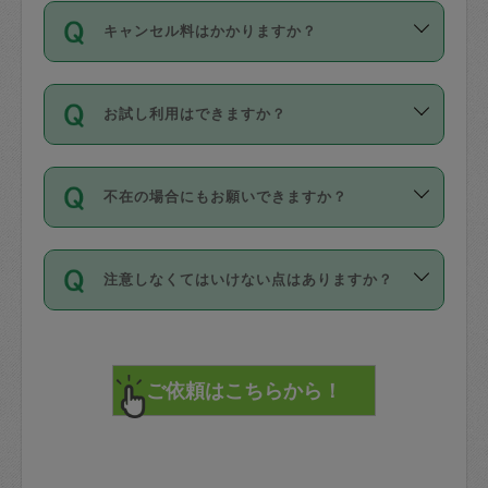
ご依頼は、現在を起点に3日後（72時間
濯、料理、作り置き、整理収納、買い物
のち、タスカジモニター宅にて３時間の
また外国人の方は英語しか話せない方、
キャンセル料はかかりますか？
以降）の日時から受付可能となっていま
です。作業中に物を壊したり、人にけが
現場トライアルを受け、合格したタスカ
日本語も話せる方など様々です。
す。
をさせたりした場合が対象で、補償金額
ジさんが活動されています。
キャンセル料には、以下の2種類がありま
ただし、72時間を切った直前の日程では
は対物1000万円、対人1億円が上限で
バックグラウンドや得意分野はプロフィ
お試し利用はできますか？
す。
タスカジさんへ「募集」をかけることが
す。
※テストセンターの講評は１件目のレビュ
ールに記載していますので、各自の得意
可能です。
ーとして記載されていますので依頼の際
分野を見極めて、目的に合わせてお仕事
「お試し利用」というメニューはありま
万が一損害が発生した場合は、その場の
に参考にしてください。
を依頼してください。
不在の場合にもお願いできますか？
せんが、「一回のみ」依頼を活用するこ
1. 直前キャンセル（定期、スポット契約
写真を撮り、
参考
：
【詳細】タスカジさんの登録に際
とによって、気に入ったタスカジさんを
共通）
タスカジサポートセンターまでご連絡く
して面接や教育は実施していますか？
不在の場合の作業はタスカジさんの同意
見つけることができます。
・タスカジさんのお仕事開始予定時間前
ださい。
注意しなくてはいけない点はありますか？
が必要です。数回の依頼ののち、タスカ
72時間を超える※と、以下のキャンセル
詳細FAQ：
損害賠償保険について教えて
ジさんと依頼者の間で十分な信頼関係が
まず、条件の合う気になるタスカジさ
料が発生します。
ください。
貴重品は紛失の際トラブルの元となるの
できたのち、タスカジさんに依頼してみ
ん、２・３人に「スポット」依頼をして
で、必ず鍵のかかるロッカーや金庫に入
てください。
みてください。
直前キャンセル料：
れて依頼者の責任の元管理するよう心掛
不在時に部屋に入るためにタスカジさん
その後、一番気に入ったタスカジさんに
72時間前〜24時間前＝依頼料金の50%
けてください。
に鍵を預ける必要がありますが、タスカ
「定期（毎週・隔週）」依頼をしてくだ
24時間前～1時間前＝依頼金額の100%
※パスポート、クレジットカード、銀行カ
ジさんが紛失した鍵によって二次的な損
さい。
1時間前〜実施時間＝依頼金額の100%＋
ード、5千円以上のアクセサリー、500円
害（たとえば、第三者の侵入など）が起
交通費全額