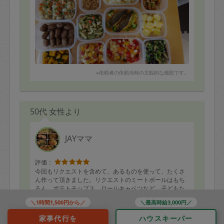
※依頼者の依頼当時の主観的な感想です。
50代 女性より
JAYママ
評価：
今回もリクエストを含めて、あるものを使って、たくさ
ん作って頂きました。リクエストのミートボールはもち
ろん、ポテトチップス、ロールキャベツなど、子どもた
ちが大喜びでした！お野菜もたっぷり使って頂いたの
＼1時間1,500円から／
＼最高時給3,000円／
で、健康管理にも安心です。また来週もお願い予定なの
もっと見る
で、楽しみです(^-^)
家事代行を
ハウスキーパー