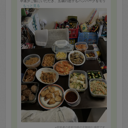
早速夕ご飯にいただき、五歳の息子もハンバーグをモリ
モリ食べています！
もっと見る
今週一週間、ご飯の心配をせず安心して過ごせます。
仕事を終えて帰宅後にご飯があるのは本当にありがたい
です。
今日はありがとうございました！
※依頼者の依頼当時の主観的な感想です。