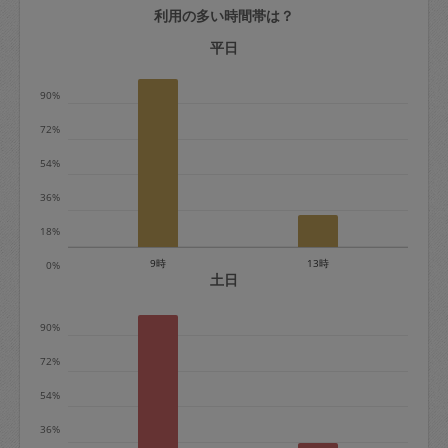
利用の多い時間帯は？
定期契約をキャンセルする場合、毎週定
期は月2回まで隔週定期は月1回までキャ
平日
ンセル料は発生しません。それ以上はキ
90%
ャンセル料が発生します。
72%
定期契約キャンセル料：
54%
・1回につき1,200円※
36%
・詳細ルールは、
こちら
を参照くださ
い。
18%
9時
13時
0%
※キャンセル料金の設定について：
土日
定期依頼1回（3時間）の金額とスポット
90%
1回（3時間）依頼した場合の金額の差額
相当で料金設定されています。
72%
54%
36%