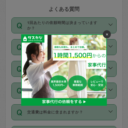
よくある質問
1回あたりの依頼時間は決まっています
か？
×
依頼1回につき3時間固定です。3時間を
価格はどうやって決まっていますか？
超えて依頼したい場合は、延長機能をご
利用ください。機能をご利用いただくに
11種類の価格帯の中からタスカジさん自
は、タスカジさんに事前に相談し、合意
支払い方法を教えてください
身が価格を選んで設定しています。
の上事前申請することが必要です。な
タスカジさんの価格設定には最初は制限
お、3時間を下回っても、値引き等はござ
お支払方法はクレジットカード（Visa／
があり、レビュー件数、レビューの平均
いません。
同じタスカジさんに定期的にお願いする場
Master／JCB／AMERICAN EXPRESS／
値、などで除々に設定可能な最高額が上
合はお得になる？
Diners Club）のみとなります。
がっていく仕組みになっています。
依頼には「スポット」と「定期（毎週｜
カード情報のご登録は、依頼リクエスト
交通費は料金に含まれますか？
隔週）」があり、「定期」の依頼は「ス
を行う際にご入力ください。プロフィー
ポット」よりお得な料金でご利用できま
ル登録時にはご入力いただかなくても大
交通費は依頼料金とは別途発生し、依頼