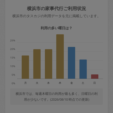
玉、など
きた場合は損害保険の対象外となるので
依頼者不在による当日キャンセル＝依頼
横浜市の家事代行ご利用状況
ご注意ください。
金額の100%＋交通費全額
横浜市のタスカジの利用データを元に掲載しています。
あわせてこちらも参照ください
：
初めて
利用します。注意しなくてはいけない点
※例：依頼日時／土曜日午前9時開始の場
利用の多い曜日は？
はありますか？
合、水曜日午前9時以降はキャンセル料が
発生
25%
水曜日9時〜金曜日9時まで＝依頼料金の
20%
50%
15%
金曜日9時～土曜日8時まで＝依頼金額の
100%
10%
土曜日8時〜実施時間＝依頼金額の100%
5%
＋交通費全額
月
火
水
木
金
土
日
0%
依頼者不在による当日キャンセル＝依頼
金額の100%＋交通費全額
横浜市では、毎週木曜日の利用が最も多く、日曜日の利
用が少ないです。(2026/08/10 時点での更新)
2. 定期契約キャンセル（定期契約のみ）