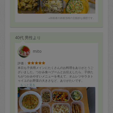
味付けもちょうど良いです。
トマトパプリカのマリネがすごく美味しい！と思いまし
たが、子供向けではなかったようです 笑
機会があればまたお願いしたいです。
※依頼者の依頼当時の主観的な感想です。
40代 男性より
mito
評価：
本日も子供用メインにたくさんのお料理をありがとうご
ざいました。つかみ食べブームとお伝えしたら、子供た
ちがつかみやすいメニューを考えて、オムレツやラタト
ゥイユのお野菜の大きさなど、ありがたいです。
また次回も楽しみにしています。
もっと見る