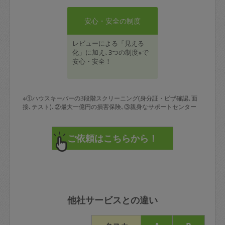
安心・安全の制度
レビューによる「見える
化」に加え､3つの制度※で
安心・安全！
※①ハウスキーパーの3段階スクリーニング(身分証・ビザ確認､面
接､テスト)､②最大一億円の損害保険､③親身なサポートセンター
他社サービスとの違い