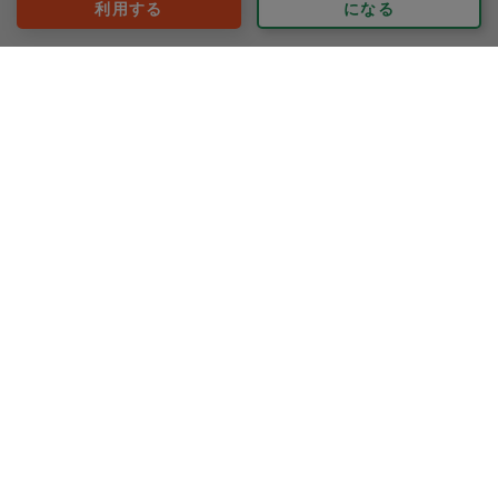
利用する
になる
※依頼者の依頼当時の主観的な感想です。
40代 女性より
マック
評価：
マックさんにお願いしたのは今回で2回目でした。初回も
かなりの品数でしたが、今回はそれを上回る驚愕の28品