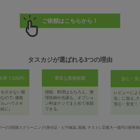
タスカジが選ばれる3つの理由
 1,500円~
豊富な業務範囲
安心・安
者を介さない個
掃除、料理はもちろん、整
レビューによ
なので､価格
理収納や洗濯も、オプショ
化」に加え､3
ル｡ハウスキ
ン料金ナシでまとめて依頼
安心・安全！
給に｡
できる。
パーの3段階スクリーニング(身分証・ビザ確認､面接､テスト)､②最大一億円の損害保