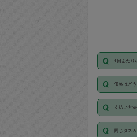
1回あたり
依頼1回に
価格はど
い。機能
が必要です
11種類の
支払い方
タスカジ
除々に設
お支払方法は
同じタス
Club）