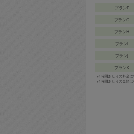
プランF
プランG
プランH
プランI
プランJ
プランK
※1時間あたりの料金
※1時間あたりの金額