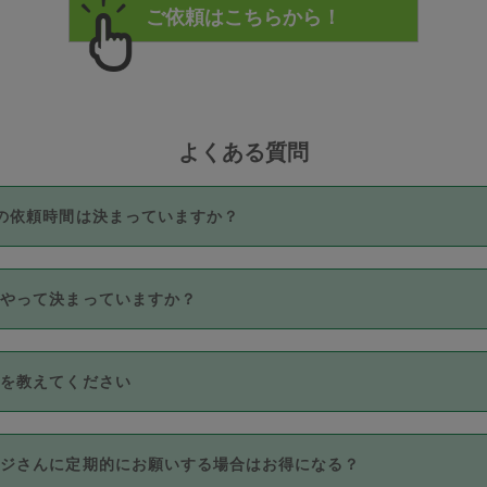
よくある質問
の依頼時間は決まっていますか？
つき3時間固定です。3時間を超えて依頼したい場合は、延長機能
うやって決まっていますか？
をご利用いただくには、タスカジさんに事前に相談し、合意の上事
。なお、3時間を下回っても、値引き等はございません。
価格帯の中からタスカジさん自身が価格を選んで設定しています。
法を教えてください
さんの価格設定には最初は制限があり、レビュー件数、レビューの
定可能な最高額が上がっていく仕組みになっています。
クレジットカード（Visa／Master／JCB／AMERICAN EXPRESS
カジさんに定期的にお願いする場合はお得になる？
のみとなります。