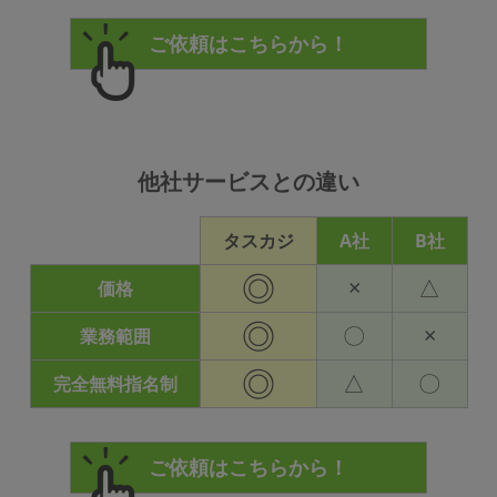
他社サービスとの違い
タスカジ
A社
B社
◎
×
△
価格
◎
〇
×
業務範囲
◎
△
〇
完全無料指名制