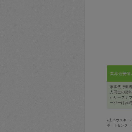
業界最安値水準
家事代行業
人同士の契約
がリーズナブ
ーパーは高時
※①ハウスキー
ポートセンター