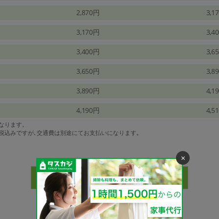
2,870円
3,1
3,170円
3,4
3,400円
3,6
3,650円
3,8
3,890円
4,1
4,190円
4,5
になります。
は税込みですが､交通費は別途にてお支払いになります｡
×