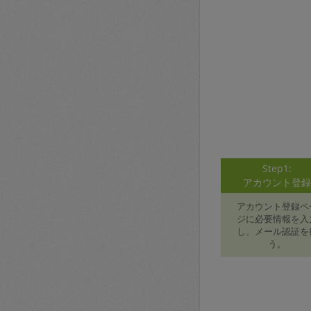
Step1:
アカウント登
アカウント登録ペ
ジに必要情報を入
し、メール認証を
う。