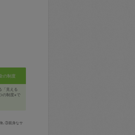
全の制度
る「見える
つの制度※で
険､③親身なサ