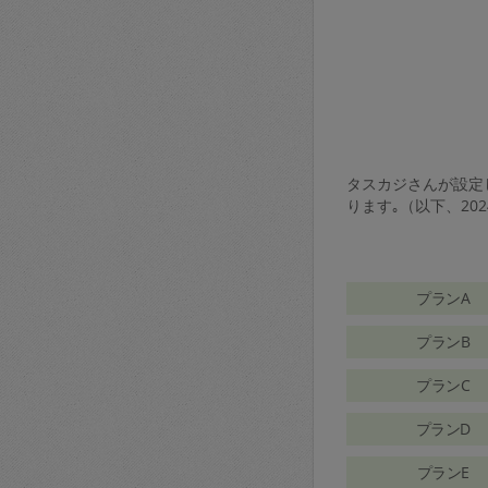
タスカジさんが設定し
ります｡（以下、20
プランA
プランB
プランC
プランD
プランE