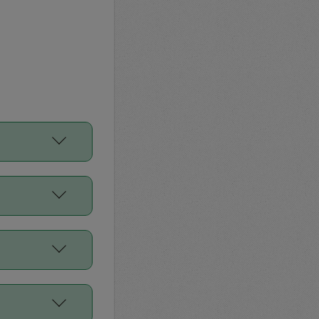
をご利用くださ
前申請すること
平均値、などで
／Diners