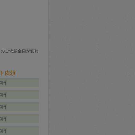
りのご依頼金額が変わ
ト依頼
00円
00円
50円
80円
70円