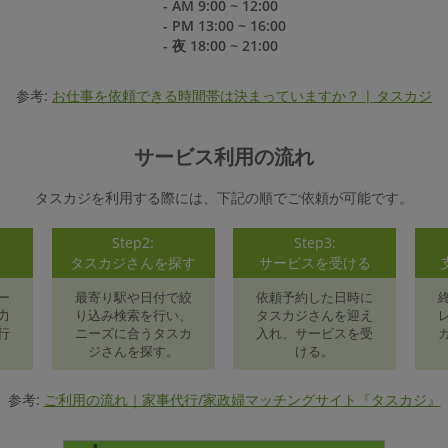
- AM 9:00 ~ 12:00
- PM 13:00 ~ 16:00
- 夜 18:00 ~ 21:00
参考:
お仕事を依頼できる時間帯は決まっていますか？ | タスカジ
サービス利用の流れ
タスカジを利用する際には、下記の順でご依頼が可能です。
Step2:
Step3:
録
タスカジさんを探す
サービスを受ける
ー
最寄り駅や日付で絞
依頼予約した日時に
力
り込み検索を行い、
タスカジさんを迎え
行
ニーズに合うタスカ
入れ、サービスを受
ジさんを探す。
ける。
参考:
ご利用の流れ｜家事代行/家政婦マッチングサイト『タスカジ』