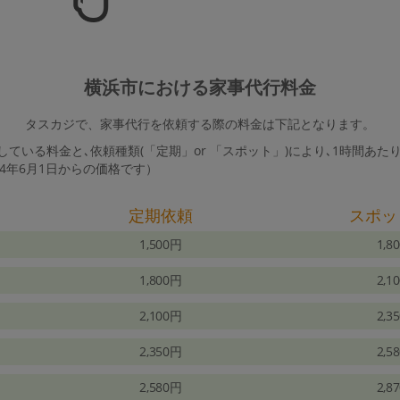
横浜市における家事代行料金
タスカジで、家事代行を依頼する際の料金は下記となります。
ている料金と､依頼種類(「定期」or 「スポット」)により､1時間あた
24年6月1日からの価格です）
定期依頼
スポッ
1,500円
1,8
1,800円
2,1
2,100円
2,3
2,350円
2,5
2,580円
2,8