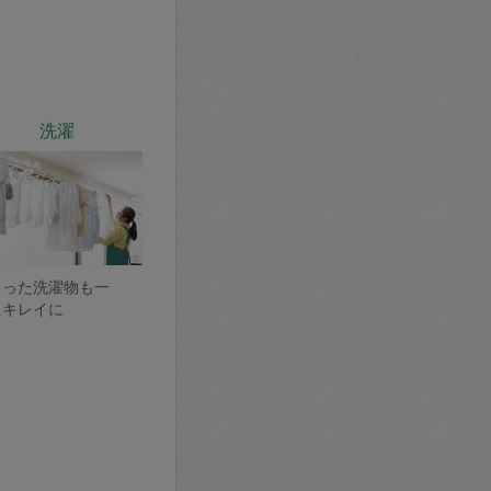
洗濯
まった洗濯物も一
にキレイに