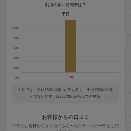
利用の多い時間帯は？
定期契約をキャンセルする場合、毎週定
期は月2回まで隔週定期は月1回までキャ
平日
ンセル料は発生しません。それ以上はキ
100%
ャンセル料が発生します。
80%
定期契約キャンセル料：
60%
・1回につき1,200円※
40%
・詳細ルールは、
こちら
を参照くださ
い。
20%
13時
0%
※キャンセル料金の設定について：
定期依頼1回（3時間）の金額とスポット
中郡では、平日13時の利用が最も多く、平日13時の利用
が少ないです。(2026/08/09 時点での更新)
1回（3時間）依頼した場合の金額の差額
相当で料金設定されています。
お客様からの口コミ
中郡のお客様からタスカジさんへのクチコミの一部をご紹