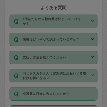
よくある質問
1回あたりの依頼時間は決まっています
か？
依頼1回につき3時間固定です。3時間を
価格はどうやって決まっていますか？
超えて依頼したい場合は、延長機能をご
利用ください。機能をご利用いただくに
11種類の価格帯の中からタスカジさん自
は、タスカジさんに事前に相談し、合意
支払い方法を教えてください
身が価格を選んで設定しています。
の上事前申請することが必要です。な
タスカジさんの価格設定には最初は制限
お、3時間を下回っても、値引き等はござ
お支払方法はクレジットカード（Visa／
があり、レビュー件数、レビューの平均
いません。
同じタスカジさんに定期的にお願いする場
Master／JCB／AMERICAN EXPRESS／
値、などで除々に設定可能な最高額が上
合はお得になる？
Diners Club）のみとなります。
がっていく仕組みになっています。
依頼には「スポット」と「定期（毎週｜
カード情報のご登録は、依頼リクエスト
交通費は料金に含まれますか？
隔週）」があり、「定期」の依頼は「ス
を行う際にご入力ください。プロフィー
ポット」よりお得な料金でご利用できま
ル登録時にはご入力いただかなくても大
交通費は依頼料金とは別途発生し、依頼