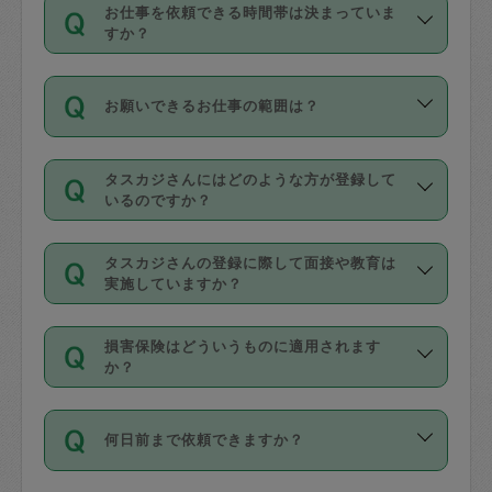
す。
丈夫です。
お仕事を依頼できる時間帯は決まっていま
料金のご請求と合わせてお支払いとなり
定期の最低利用回数は設けていない代わ
デビットカード・プリペイドカード（Vプ
すか？
ます。交通費の金額は「依頼の詳細」に
りに、一定数を超えたキャンセルは有償
リカ、au WALLETなど）
は支払にはご利
時間帯は3種類あります。いずれも１回あ
自動計算で表示されます。
でキャンセルすることが出来ます。
用いただけませんのでご注意ください。
お願いできるお仕事の範囲は？
たり３時間です。
銀行振込や現金払いも対応していませ
（例：毎週定期の場合は３回以上のキャ
ん。
掃除、整理収納、洗濯、買い物、料理、
・ＡＭ ９時～１２時
ンセルが有償（1200円、隔週定期の場合
なお、タスカジさんの交通費も、依頼料
タスカジさんにはどのような方が登録して
作り置きです。タスカジさんによってで
・ＰＭ １３時～１６時
いるのですか？
は２回以上のキャンセルが有償（1200
金のご請求と合わせてお支払いとなりま
きる仕事の範囲が異なりますので、依頼
・夜 １８時～２１時
円））
す。交通費の金額は「依頼の詳細」に自
主婦として長年の家事経験をお持ちの
する前にタスカジさんのプロフィールで
動計算で表示されます。
タスカジさんの登録に際して面接や教育は
方、栄養士・調理師といった資格者で保
確認してください。
開始時間を２時間前後変更することが可
実施していますか？
育園や学校の給食やレストランで料理関
基本的に、高所での作業や危険作業、屋
能です。依頼送信後、個別にタスカジさ
応募の際に、各自事務局との面接と説明
係の専門職に従事されていた方、日本で
外での作業は対象外です。
んにメッセージを送り調整してくださ
損害保険はどういうものに適用されます
を行っています。その後、身分証明書の
すでにハウスキーパーや英語の先生とし
か？
い。ただし、２時間を越えての調整はで
写真提出をしていただいています。外国
てお仕事をしているフィリピン出身の
きません。
依頼者とタスカジさんとの間でタスカジ
人の場合は在留カードで労働許可状況を
方、海外からの留学生、家事が好きな会
万が一、依頼した時間帯と作業時間が１
何日前まで依頼できますか？
を通して成立した作業時間内での作業に
確認しています。タスカジさんトレーニ
社員など様々なバックグラウンドの方が
時間も被らない場合、損害保険の対象外
適用されます。作業範囲は、掃除、洗
ング動画を使ったセルフトレーニングの
登録しています。
となりますので、ご注意ください。