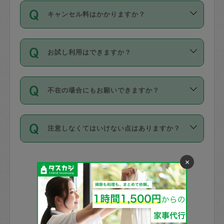
ご依頼は、現在を起点に3日後（72時間
濯、料理、作り置き、整理収納、買い物
のち、タスカジモニター宅にて３時間の
また外国人の方は英語しか話せない方、
キャンセル料はかかりますか？
以降）の日時から受付可能となっていま
です。作業中に物を壊したり、人にけが
現場トライアルを受け、合格したタスカ
日本語も話せる方など様々です。
す。
をさせたりした場合が対象で、補償金額
ジさんが活動されています。
キャンセル料には、以下の2種類がありま
ただし、72時間を切った直前の日程では
は対物1000万円、対人1億円が上限で
バックグラウンドや得意分野はプロフィ
お試し利用はできますか？
す。
タスカジさんへ「募集」をかけることが
す。
※テストセンターの講評は１件目のレビュ
ールに記載していますので、各自の得意
可能です。
ーとして記載されていますので依頼の際
分野を見極めて、目的に合わせてお仕事
「お試し利用」というメニューはありま
万が一損害が発生した場合は、その場の
に参考にしてください。
を依頼してください。
不在の場合にもお願いできますか？
せんが、「一回のみ」依頼を活用するこ
1. 直前キャンセル（定期、スポット契約
写真を撮り、
参考
：
【詳細】タスカジさんの登録に際
とによって、気に入ったタスカジさんを
共通）
タスカジサポートセンターまでご連絡く
して面接や教育は実施していますか？
不在の場合の作業はタスカジさんの同意
見つけることができます。
・タスカジさんのお仕事開始予定時間前
ださい。
注意しなくてはいけない点はありますか？
が必要です。数回の依頼ののち、タスカ
72時間を超える※と、以下のキャンセル
詳細FAQ：
損害賠償保険について教えて
ジさんと依頼者の間で十分な信頼関係が
まず、条件の合う気になるタスカジさ
料が発生します。
ください。
貴重品は紛失の際トラブルの元となるの
できたのち、タスカジさんに依頼してみ
ん、２・３人に「スポット」依頼をして
×
で、必ず鍵のかかるロッカーや金庫に入
てください。
みてください。
直前キャンセル料：
れて依頼者の責任の元管理するよう心掛
不在時に部屋に入るためにタスカジさん
その後、一番気に入ったタスカジさんに
72時間前〜24時間前＝依頼料金の50%
けてください。
に鍵を預ける必要がありますが、タスカ
「定期（毎週・隔週）」依頼をしてくだ
24時間前～1時間前＝依頼金額の100%
※パスポート、クレジットカード、銀行カ
ジさんが紛失した鍵によって二次的な損
さい。
1時間前〜実施時間＝依頼金額の100%＋
ード、5千円以上のアクセサリー、500円
害（たとえば、第三者の侵入など）が起
交通費全額