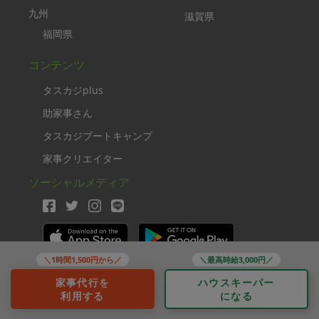
九州
滋賀県
福岡県
コンテンツ
タスカジplus
助家事さん
タスカジブートキャンプ
家事クリエイター
ソーシャルメディア
＼1時間1,500円から／
＼最高時給3,000円／
Copyright TASKAJI Inc.
家事代行を
ハウスキーパー
利用する
になる