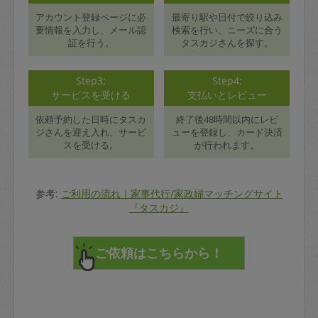
アカウント登録ページに必
最寄り駅や日付で絞り込み
要情報を入力し、メール認
検索を行い、ニーズに合う
証を行う。
タスカジさんを探す。
Step3:
Step4:
サービスを受ける
支払いとレビュー
依頼予約した日時にタスカ
終了後48時間以内にレビ
ジさんを迎え入れ、サービ
ューを登録し、カード決済
スを受ける。
が行われます。
参考:
ご利用の流れ｜家事代行/家政婦マッチングサイト
『タスカジ』