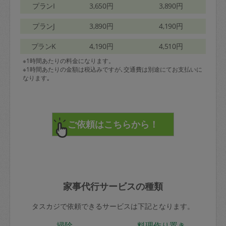
プランI
3,650円
3,890円
プランJ
3,890円
4,190円
プランK
4,190円
4,510円
※1時間あたりの料金になります。
※1時間あたりの金額は税込みですが､交通費は別途にてお支払いに
なります｡
家事代行サービスの種類
タスカジで依頼できるサービスは下記となります。
掃除
料理作り置き