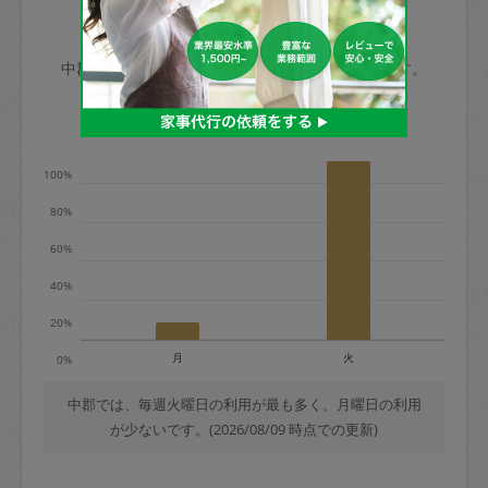
玉、など
きた場合は損害保険の対象外となるので
依頼者不在による当日キャンセル＝依頼
中郡の家事代行ご利用状況
ご注意ください。
金額の100%＋交通費全額
中郡のタスカジの利用データを元に掲載しています。
あわせてこちらも参照ください
：
初めて
利用します。注意しなくてはいけない点
※例：依頼日時／土曜日午前9時開始の場
利用の多い曜日は？
はありますか？
合、水曜日午前9時以降はキャンセル料が
発生
100%
水曜日9時〜金曜日9時まで＝依頼料金の
80%
50%
60%
金曜日9時～土曜日8時まで＝依頼金額の
100%
40%
土曜日8時〜実施時間＝依頼金額の100%
20%
＋交通費全額
月
火
0%
依頼者不在による当日キャンセル＝依頼
金額の100%＋交通費全額
中郡では、毎週火曜日の利用が最も多く、月曜日の利用
が少ないです。(2026/08/09 時点での更新)
2. 定期契約キャンセル（定期契約のみ）