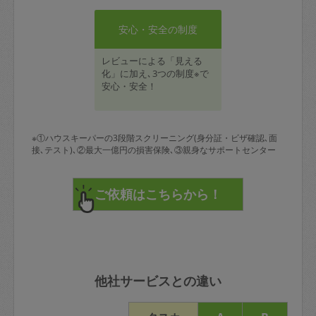
安心・安全の制度
レビューによる「見える
化」に加え､3つの制度※で
安心・安全！
※①ハウスキーパーの3段階スクリーニング(身分証・ビザ確認､面
接､テスト)､②最大一億円の損害保険､③親身なサポートセンター
他社サービスとの違い