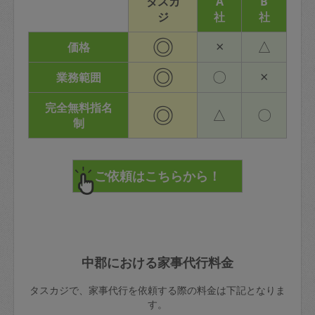
タスカ
A
B
ジ
社
社
◎
×
△
価格
◎
〇
×
業務範囲
完全無料指名
◎
△
〇
制
中郡における家事代行料金
タスカジで、家事代行を依頼する際の料金は下記となりま
す。