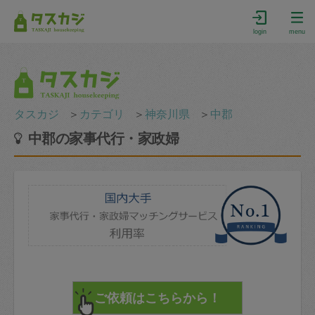
login
menu
タスカジ
＞
カテゴリ
＞
神奈川県
＞
中郡
中郡の家事代行・家政婦