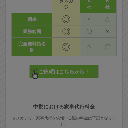
タスカ
A
B
ジ
社
社
◎
×
△
価格
◎
〇
×
業務範囲
完全無料指名
◎
△
〇
制
中郡における家事代行料金
タスカジで、家事代行を依頼する際の料金は下記となりま
す。