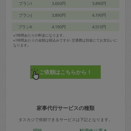
プランI
3,650円
3,890円
プランJ
3,890円
4,190円
プランK
4,190円
4,510円
※1時間あたりの料金になります。
※1時間あたりの金額は税込みですが､交通費は別途にてお支払いに
なります｡
家事代行サービスの種類
タスカジで依頼できるサービスは下記となります。
掃除
料理作り置き