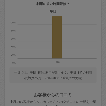
利用の多い時間帯は？
定期契約をキャンセルする場合、毎週定
期は月2回まで隔週定期は月1回までキャ
平日
ンセル料は発生しません。それ以上はキ
100%
ャンセル料が発生します。
80%
定期契約キャンセル料：
60%
・1回につき1,200円※
40%
・詳細ルールは、
こちら
を参照くださ
い。
20%
13時
0%
※キャンセル料金の設定について：
定期依頼1回（3時間）の金額とスポット
中郡では、平日13時の利用が最も多く、平日13時の利用
が少ないです。(2026/08/07 時点での更新)
1回（3時間）依頼した場合の金額の差額
相当で料金設定されています。
お客様からの口コミ
中郡のお客様からタスカジさんへのクチコミの一部をご紹