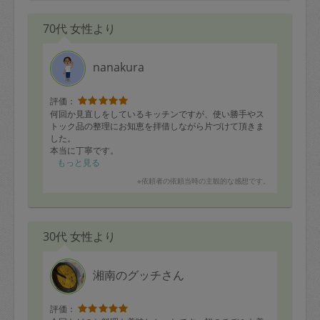
70代 女性より
nanakura
評価：
何回か見直しをしているキッチンですが、使い勝手やス
トック品の整理にお知恵を拝借しながら片づけて頂きま
した。
本当に丁寧です。
乾物、粉物などを工夫して取り出しのしやすい取っ手付
もっと見る
きの収納ボックスまでを、相談の上、購入して来て下さ
※依頼者の依頼当時の主観的な感想です。
って、頭が下がります。
お陰様で、随分と取り出しやすくなりましたし、自分で
も管理しやすくなりました。
しっかり、私の要望を聞いて下さっての作業運びにます
30代 女性より
ます信頼が厚くなります。
次回も1時間延長で、作業をお願いしました。
湘南のグッチさん
評価：