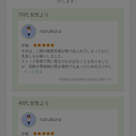
介します。
70代 女性より
nanakura
評価：
今日は、二階の物置部屋が物であふれてしまっており、
見直しをお願いしました。
ストック部屋で買い置きがかさばることも在りました
が、花瓶や季節物の置き場所でもあったため出入りがし
にくくなってしまっていたため、片づけもかねて再度片
もっと見る
付けの検討をお願いしました。
※依頼者の依頼当時の主観的な感想です。
犬も家族に増えトイレシート、トイレットペーパー、キ
ッチンタオル、ミネラルウォーターのストック等々かさ
ばる物ばかりです。
季節物や使っていない漆器類、お茶道具までｗ
40代 女性より
棚を置いてはあるものの使っていくうちに、出入りも不
自由になるほどに。
今日こそはと、お願いをしました。
時間延長をお願いしましたが、今回も4時間で手際よく片
nanakura
づけて下さいました。
毎回頭が下がります。
苦手なことをいつも快くお引き受け頂いて、とてもあり
評価：