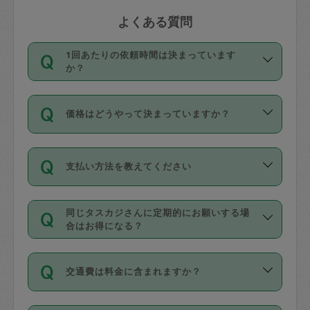
よくある質問
1回あたりの依頼時間は決まっています
か？
依頼1回につき3時間固定です。3時間を
価格はどうやって決まっていますか？
超えて依頼したい場合は、延長機能をご
利用ください。機能をご利用いただくに
11種類の価格帯の中からタスカジさん自
は、タスカジさんに事前に相談し、合意
支払い方法を教えてください
身が価格を選んで設定しています。
の上事前申請することが必要です。な
タスカジさんの価格設定には最初は制限
お、3時間を下回っても、値引き等はござ
お支払方法はクレジットカード（Visa／
があり、レビュー件数、レビューの平均
いません。
同じタスカジさんに定期的にお願いする場
Master／JCB／AMERICAN EXPRESS／
値、などで除々に設定可能な最高額が上
合はお得になる？
Diners Club）のみとなります。
がっていく仕組みになっています。
依頼には「スポット」と「定期（毎週｜
カード情報のご登録は、依頼リクエスト
交通費は料金に含まれますか？
隔週）」があり、「定期」の依頼は「ス
を行う際にご入力ください。プロフィー
ポット」よりお得な料金でご利用できま
ル登録時にはご入力いただかなくても大
交通費は依頼料金とは別途発生し、依頼