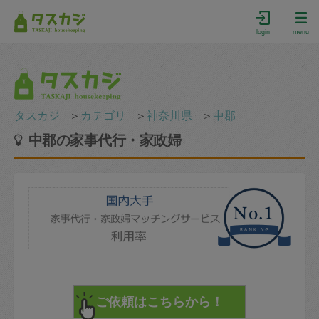
login
menu
タスカジ
＞
カテゴリ
＞
神奈川県
＞
中郡
中郡の家事代行・家政婦