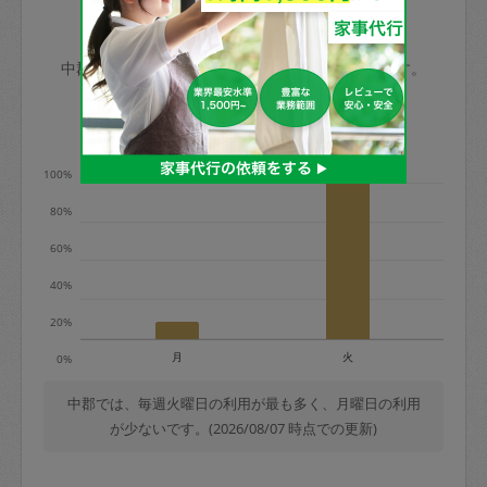
玉、など
きた場合は損害保険の対象外となるので
依頼者不在による当日キャンセル＝依頼
中郡の家事代行ご利用状況
ご注意ください。
金額の100%＋交通費全額
中郡のタスカジの利用データを元に掲載しています。
あわせてこちらも参照ください
：
初めて
利用します。注意しなくてはいけない点
※例：依頼日時／土曜日午前9時開始の場
利用の多い曜日は？
はありますか？
合、水曜日午前9時以降はキャンセル料が
発生
100%
水曜日9時〜金曜日9時まで＝依頼料金の
80%
50%
60%
金曜日9時～土曜日8時まで＝依頼金額の
100%
40%
土曜日8時〜実施時間＝依頼金額の100%
20%
＋交通費全額
月
火
0%
依頼者不在による当日キャンセル＝依頼
金額の100%＋交通費全額
中郡では、毎週火曜日の利用が最も多く、月曜日の利用
が少ないです。(2026/08/07 時点での更新)
2. 定期契約キャンセル（定期契約のみ）