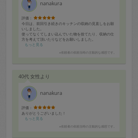
nanakura
評価：
今日は、前回引き続きのキッチンの収納の見直しをお願
いしました。
使ってなくてしまい込んでいた物を捨てたり、収納の仕
方を考えて頂いたりなどをお願いしました。
世代もあるのでしょうが、捨てられなくて物が増える傾
もっと見る
向にある私に、何が必要で、優先順位で選ぶことを教え
※依頼者の依頼当時の主観的な感想です。
てきたように思います。
相変わらずの物の多さではありますが、ゴチャつき感は
収まってきたように思います。
月2回ではありますが、来ていただく日を毎回待っていま
40代 女性より
す。
手の及ばないところの整理に、とても助かっています。
ありがとうございます。
nanakura
評価：
ありがとうございました！
もっと見る
※依頼者の依頼当時の主観的な感想です。