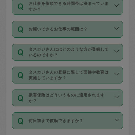
す。
丈夫です。
お仕事を依頼できる時間帯は決まっていま
料金のご請求と合わせてお支払いとなり
定期の最低利用回数は設けていない代わ
デビットカード・プリペイドカード（Vプ
すか？
ます。交通費の金額は「依頼の詳細」に
りに、一定数を超えたキャンセルは有償
リカ、au WALLETなど）
は支払にはご利
時間帯は3種類あります。いずれも１回あ
自動計算で表示されます。
でキャンセルすることが出来ます。
用いただけませんのでご注意ください。
お願いできるお仕事の範囲は？
たり３時間です。
銀行振込や現金払いも対応していませ
（例：毎週定期の場合は３回以上のキャ
ん。
掃除、整理収納、洗濯、買い物、料理、
・ＡＭ ９時～１２時
ンセルが有償（1200円、隔週定期の場合
なお、タスカジさんの交通費も、依頼料
タスカジさんにはどのような方が登録して
作り置きです。タスカジさんによってで
・ＰＭ １３時～１６時
いるのですか？
は２回以上のキャンセルが有償（1200
金のご請求と合わせてお支払いとなりま
きる仕事の範囲が異なりますので、依頼
・夜 １８時～２１時
円））
す。交通費の金額は「依頼の詳細」に自
主婦として長年の家事経験をお持ちの
する前にタスカジさんのプロフィールで
動計算で表示されます。
タスカジさんの登録に際して面接や教育は
方、栄養士・調理師といった資格者で保
確認してください。
開始時間を２時間前後変更することが可
実施していますか？
育園や学校の給食やレストランで料理関
基本的に、高所での作業や危険作業、屋
能です。依頼送信後、個別にタスカジさ
応募の際に、各自事務局との面接と説明
係の専門職に従事されていた方、日本で
外での作業は対象外です。
んにメッセージを送り調整してくださ
損害保険はどういうものに適用されます
を行っています。その後、身分証明書の
すでにハウスキーパーや英語の先生とし
か？
い。ただし、２時間を越えての調整はで
写真提出をしていただいています。外国
てお仕事をしているフィリピン出身の
きません。
依頼者とタスカジさんとの間でタスカジ
人の場合は在留カードで労働許可状況を
方、海外からの留学生、家事が好きな会
万が一、依頼した時間帯と作業時間が１
何日前まで依頼できますか？
を通して成立した作業時間内での作業に
確認しています。タスカジさんトレーニ
社員など様々なバックグラウンドの方が
時間も被らない場合、損害保険の対象外
適用されます。作業範囲は、掃除、洗
ング動画を使ったセルフトレーニングの
登録しています。
となりますので、ご注意ください。