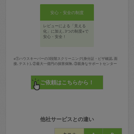
安心・安全の制度
レビューによる「見える
化」に加え､3つの制度※で
安心・安全！
※①ハウスキーパーの3段階スクリーニング(身分証・ビザ確認､面
接､テスト)､②最大一億円の損害保険､③親身なサポートセンター
他社サービスとの違い