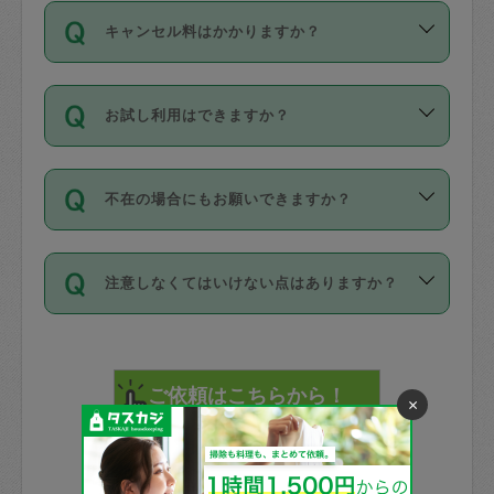
ご依頼は、現在を起点に3日後（72時間
濯、料理、作り置き、整理収納、買い物
のち、タスカジモニター宅にて３時間の
また外国人の方は英語しか話せない方、
キャンセル料はかかりますか？
以降）の日時から受付可能となっていま
です。作業中に物を壊したり、人にけが
現場トライアルを受け、合格したタスカ
日本語も話せる方など様々です。
す。
をさせたりした場合が対象で、補償金額
ジさんが活動されています。
キャンセル料には、以下の2種類がありま
ただし、72時間を切った直前の日程では
は対物1000万円、対人1億円が上限で
バックグラウンドや得意分野はプロフィ
お試し利用はできますか？
す。
タスカジさんへ「募集」をかけることが
す。
※テストセンターの講評は１件目のレビュ
ールに記載していますので、各自の得意
可能です。
ーとして記載されていますので依頼の際
分野を見極めて、目的に合わせてお仕事
「お試し利用」というメニューはありま
万が一損害が発生した場合は、その場の
に参考にしてください。
を依頼してください。
不在の場合にもお願いできますか？
せんが、「一回のみ」依頼を活用するこ
1. 直前キャンセル（定期、スポット契約
写真を撮り、
参考
：
【詳細】タスカジさんの登録に際
とによって、気に入ったタスカジさんを
共通）
タスカジサポートセンターまでご連絡く
して面接や教育は実施していますか？
不在の場合の作業はタスカジさんの同意
見つけることができます。
・タスカジさんのお仕事開始予定時間前
ださい。
注意しなくてはいけない点はありますか？
が必要です。数回の依頼ののち、タスカ
72時間を超える※と、以下のキャンセル
詳細FAQ：
損害賠償保険について教えて
ジさんと依頼者の間で十分な信頼関係が
まず、条件の合う気になるタスカジさ
料が発生します。
ください。
貴重品は紛失の際トラブルの元となるの
できたのち、タスカジさんに依頼してみ
ん、２・３人に「スポット」依頼をして
で、必ず鍵のかかるロッカーや金庫に入
てください。
みてください。
直前キャンセル料：
れて依頼者の責任の元管理するよう心掛
×
不在時に部屋に入るためにタスカジさん
その後、一番気に入ったタスカジさんに
72時間前〜24時間前＝依頼料金の50%
けてください。
に鍵を預ける必要がありますが、タスカ
「定期（毎週・隔週）」依頼をしてくだ
24時間前～1時間前＝依頼金額の100%
※パスポート、クレジットカード、銀行カ
ジさんが紛失した鍵によって二次的な損
さい。
1時間前〜実施時間＝依頼金額の100%＋
ード、5千円以上のアクセサリー、500円
害（たとえば、第三者の侵入など）が起
交通費全額