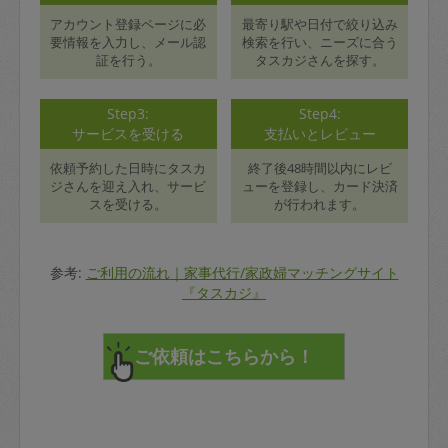
アカウント登録ページに必
最寄り駅や日付で絞り込み
要情報を入力し、メール認
検索を行い、ニーズに合う
証を行う。
タスカジさんを探す。
Step3:
Step4:
サービスを受ける
支払いとレビュー
依頼予約した日時にタスカ
終了後48時間以内にレビ
ジさんを迎え入れ、サービ
ューを登録し、カード決済
スを受ける。
が行われます。
参考:
ご利用の流れ｜家事代行/家政婦マッチングサイト
『タスカジ』