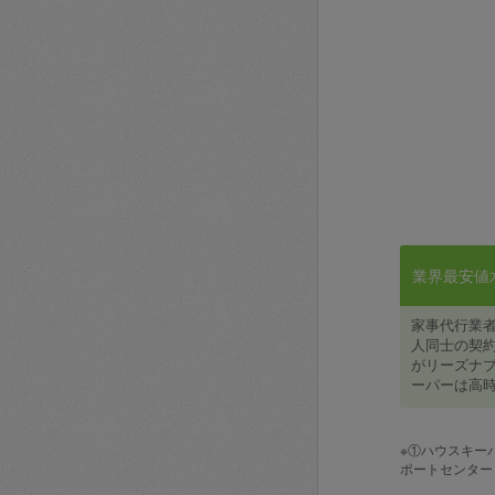
業界最安値水準
家事代行業
人同士の契約
がリーズナブ
ーパーは高時
※①ハウスキー
ポートセンター