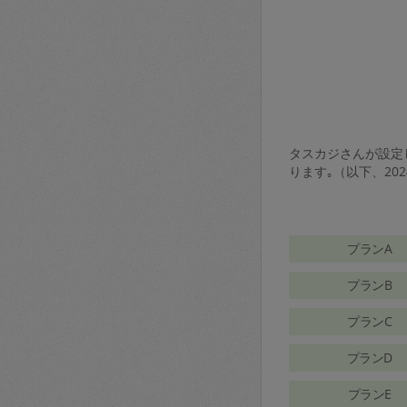
タスカジさんが設定し
ります｡（以下、20
プランA
プランB
プランC
プランD
プランE