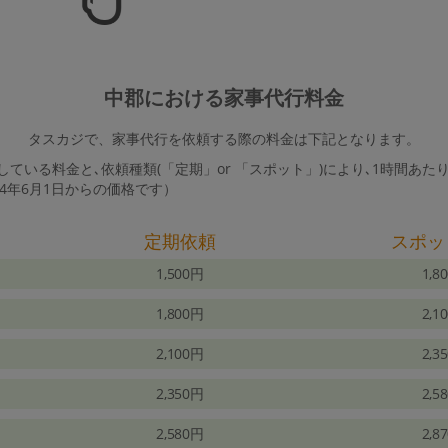
中郡における家事代行料金
タスカジで、家事代行を依頼する際の料金は下記となります。
ている料金と､依頼種類(「定期」or 「スポット」)により､1時間あた
24年6月1日からの価格です）
定期依頼
スポッ
1,500円
1,8
1,800円
2,1
2,100円
2,3
2,350円
2,5
2,580円
2,8