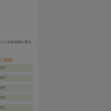
りのご依頼金額が変わ
ト依頼
00円
00円
50円
80円
70円