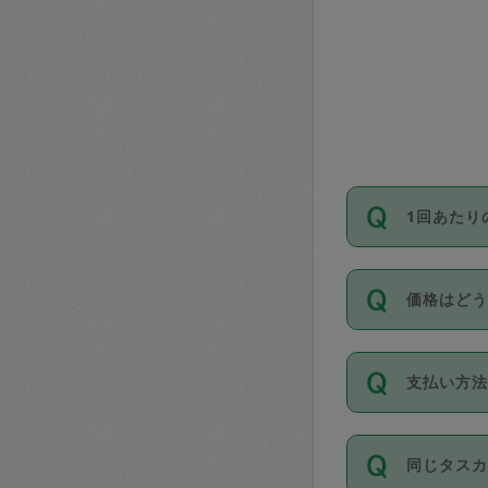
1回あたり
依頼1回に
価格はど
い。機能
が必要です
11種類の
支払い方
タスカジ
除々に設
お支払方法は
同じタス
Club）