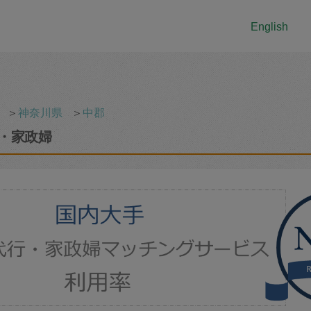
English
＞
神奈川県
＞
中郡
・家政婦