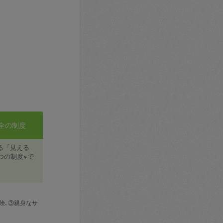
全の制度
る「見える
つの制度※で
険､③親身なサ