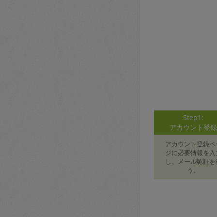
Step1:
アカウント登
アカウント登録ペ
ジに必要情報を入
し、メール認証を
う。