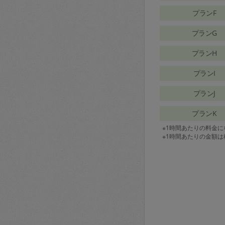
プランF
プランG
プランH
プランI
プランJ
プランK
※1時間あたりの料金
※1時間あたりの金額