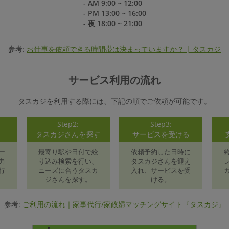
- AM 9:00 ~ 12:00
- PM 13:00 ~ 16:00
- 夜 18:00 ~ 21:00
参考:
お仕事を依頼できる時間帯は決まっていますか？ | タスカジ
サービス利用の流れ
タスカジを利用する際には、下記の順でご依頼が可能です。
Step2:
Step3:
録
タスカジさんを探す
サービスを受ける
ー
最寄り駅や日付で絞
依頼予約した日時に
力
り込み検索を行い、
タスカジさんを迎え
行
ニーズに合うタスカ
入れ、サービスを受
ジさんを探す。
ける。
参考:
ご利用の流れ｜家事代行/家政婦マッチングサイト『タスカジ』