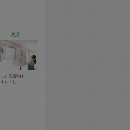
洗濯
まった洗濯物も一
にキレイに