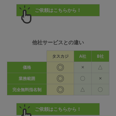
他社サービスとの違い
タスカジ
A社
B社
◎
×
△
価格
◎
〇
×
業務範囲
◎
△
〇
完全無料指名制