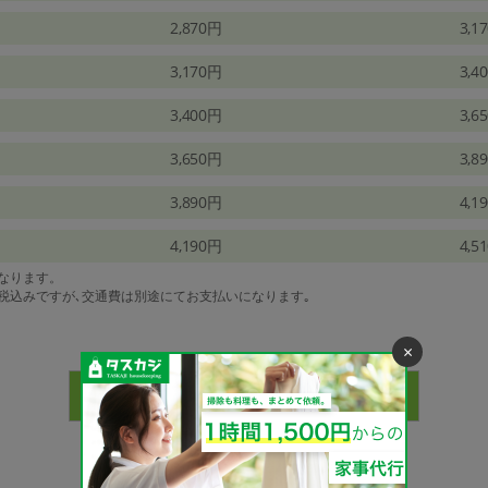
2,870円
3,1
3,170円
3,4
3,400円
3,6
3,650円
3,8
3,890円
4,1
4,190円
4,5
になります。
は税込みですが､交通費は別途にてお支払いになります｡
×