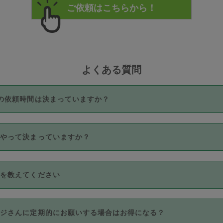
よくある質問
の依頼時間は決まっていますか？
つき3時間固定です。3時間を超えて依頼したい場合は、延長機能
うやって決まっていますか？
をご利用いただくには、タスカジさんに事前に相談し、合意の上事
。なお、3時間を下回っても、値引き等はございません。
価格帯の中からタスカジさん自身が価格を選んで設定しています。
法を教えてください
さんの価格設定には最初は制限があり、レビュー件数、レビューの
定可能な最高額が上がっていく仕組みになっています。
クレジットカード（Visa／Master／JCB／AMERICAN EXPRESS
カジさんに定期的にお願いする場合はお得になる？
のみとなります。