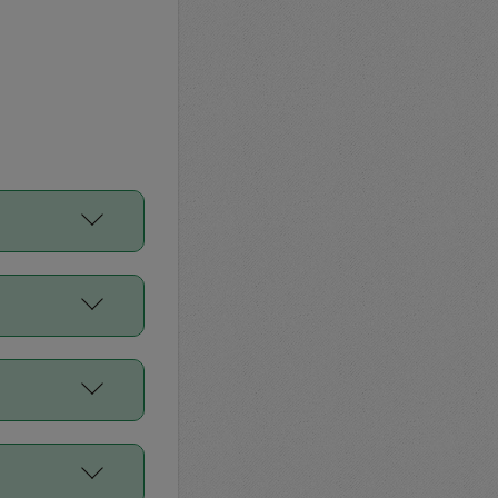
をご利用くださ
前申請すること
平均値、などで
／Diners