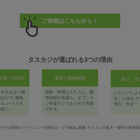
タスカジが選ばれる3つの理由
 1,500円~
豊富な業務範囲
安心・安
者を介さない個
掃除、料理はもちろん、整
レビューによ
なので､価格
理収納や洗濯も、オプショ
化」に加え､3
ル｡ハウスキ
ン料金ナシでまとめて依頼
安心・安全！
給に｡
できる。
パーの3段階スクリーニング(身分証・ビザ確認､面接､テスト)､②最大一億円の損害保