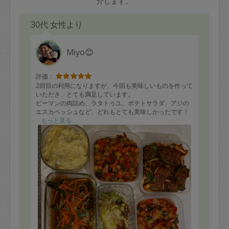
介します。
30代 女性より
Miyo😊
評価：
2回目の利用になりますが、今回も美味しいものを作って
いただき、とても満足しています。
ピーマンの肉詰め、ラタトゥユ、ポテトサラダ、アジの
エスカベッシュなど、どれもとても美味しかったです！
野菜を使った優しい味の料理が多くて嬉しいです。
もっと見る
後片付けはもちろん、コンロまで綺麗にして頂きまし
た。
ありがとうございました。