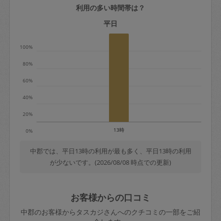
利用の多い時間帯は？
定期契約をキャンセルする場合、毎週定
期は月2回まで隔週定期は月1回までキャ
平日
ンセル料は発生しません。それ以上はキ
100%
ャンセル料が発生します。
80%
定期契約キャンセル料：
60%
・1回につき1,200円※
40%
・詳細ルールは、
こちら
を参照くださ
い。
20%
13時
0%
※キャンセル料金の設定について：
定期依頼1回（3時間）の金額とスポット
中郡では、平日13時の利用が最も多く、平日13時の利用
が少ないです。(2026/08/08 時点での更新)
1回（3時間）依頼した場合の金額の差額
相当で料金設定されています。
お客様からの口コミ
中郡のお客様からタスカジさんへのクチコミの一部をご紹