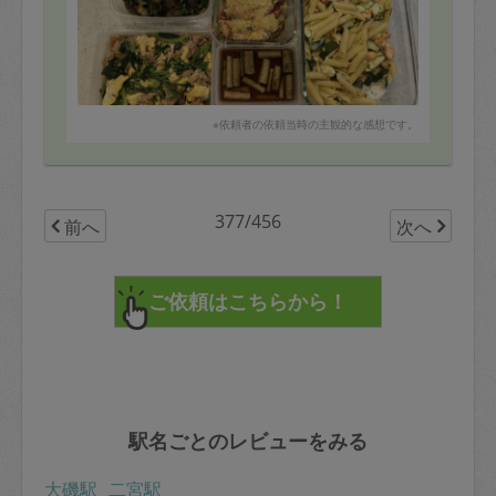
⑩きゅうりのヨーグルト味噌漬
何度も来ていただいているので、好みの味付けも把握し
ていただいていて、ありがたいです。
イワシのパン粉焼きが、ものすごくは華やかな一品で、
イワシがこんなに豪華になるんだ！とビックリしまし
※依頼者の依頼当時の主観的な感想です。
た。
また、今回、再リクエストしたサワーペンネは、オスス
メしていたハーブが手に入ったので、そちらを使ってい
ただき、今まで食べたことのない絶品でした。
377/456
前へ
次へ
いつも美味しいご飯をありがとうございます。
駅名ごとのレビューをみる
大磯駅
二宮駅