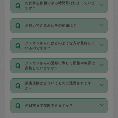
す。
丈夫です。
お仕事を依頼できる時間帯は決まっていま
料金のご請求と合わせてお支払いとなり
定期の最低利用回数は設けていない代わ
デビットカード・プリペイドカード（Vプ
すか？
ます。交通費の金額は「依頼の詳細」に
りに、一定数を超えたキャンセルは有償
リカ、au WALLETなど）
は支払にはご利
時間帯は3種類あります。いずれも１回あ
自動計算で表示されます。
でキャンセルすることが出来ます。
用いただけませんのでご注意ください。
お願いできるお仕事の範囲は？
たり３時間です。
銀行振込や現金払いも対応していませ
（例：毎週定期の場合は３回以上のキャ
ん。
掃除、整理収納、洗濯、買い物、料理、
・ＡＭ ９時～１２時
ンセルが有償（1200円、隔週定期の場合
なお、タスカジさんの交通費も、依頼料
タスカジさんにはどのような方が登録して
作り置きです。タスカジさんによってで
・ＰＭ １３時～１６時
いるのですか？
は２回以上のキャンセルが有償（1200
金のご請求と合わせてお支払いとなりま
きる仕事の範囲が異なりますので、依頼
・夜 １８時～２１時
円））
す。交通費の金額は「依頼の詳細」に自
主婦として長年の家事経験をお持ちの
する前にタスカジさんのプロフィールで
動計算で表示されます。
タスカジさんの登録に際して面接や教育は
方、栄養士・調理師といった資格者で保
確認してください。
開始時間を２時間前後変更することが可
実施していますか？
育園や学校の給食やレストランで料理関
基本的に、高所での作業や危険作業、屋
能です。依頼送信後、個別にタスカジさ
応募の際に、各自事務局との面接と説明
係の専門職に従事されていた方、日本で
外での作業は対象外です。
んにメッセージを送り調整してくださ
損害保険はどういうものに適用されます
を行っています。その後、身分証明書の
すでにハウスキーパーや英語の先生とし
か？
い。ただし、２時間を越えての調整はで
写真提出をしていただいています。外国
てお仕事をしているフィリピン出身の
きません。
依頼者とタスカジさんとの間でタスカジ
人の場合は在留カードで労働許可状況を
方、海外からの留学生、家事が好きな会
万が一、依頼した時間帯と作業時間が１
何日前まで依頼できますか？
を通して成立した作業時間内での作業に
確認しています。タスカジさんトレーニ
社員など様々なバックグラウンドの方が
時間も被らない場合、損害保険の対象外
適用されます。作業範囲は、掃除、洗
ング動画を使ったセルフトレーニングの
登録しています。
となりますので、ご注意ください。