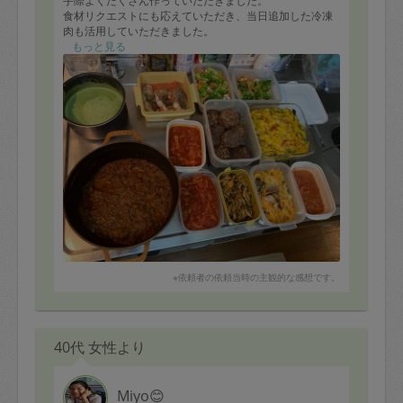
手際よくたくさん作っていただきました。
食材リクエストにも応えていただき、当日追加した冷凍
肉も活用していただきました。
さっそくタラのロースト、豆サラダ、ポタージュをいた
もっと見る
だきました。
どれも優しい味で美味しく、2歳の子もポタージュをおか
わりしていました！
※依頼者の依頼当時の主観的な感想です。
40代 女性より
Miyo😊