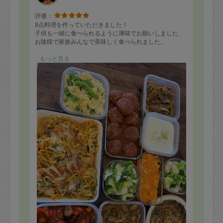
評価：
8点料理を作っていただきました！
子供も一緒に食べられるように薄味でお願いしました、
お陰様で家族みんなで美味しく食べられました。
特に牛のラグーソース、カリフラワーのポタージュが美
もっと見る
味しかったです。
後片付けも綺麗にやっていただき、コンロもピカピカに
なっていました。
料理代行をお願いするのは初めてでしたが、気さくで明
るく、話しやすい雰囲気でこちらも安心できました。
是非また利用したいです。