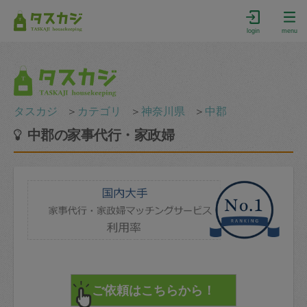
login
menu
タスカジ
＞
カテゴリ
＞
神奈川県
＞
中郡
中郡の家事代行・家政婦