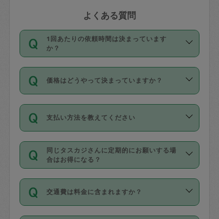
よくある質問
1回あたりの依頼時間は決まっています
か？
依頼1回につき3時間固定です。3時間を
価格はどうやって決まっていますか？
超えて依頼したい場合は、延長機能をご
利用ください。機能をご利用いただくに
11種類の価格帯の中からタスカジさん自
は、タスカジさんに事前に相談し、合意
支払い方法を教えてください
身が価格を選んで設定しています。
の上事前申請することが必要です。な
タスカジさんの価格設定には最初は制限
お、3時間を下回っても、値引き等はござ
お支払方法はクレジットカード（Visa／
があり、レビュー件数、レビューの平均
いません。
同じタスカジさんに定期的にお願いする場
Master／JCB／AMERICAN EXPRESS／
値、などで除々に設定可能な最高額が上
合はお得になる？
Diners Club）のみとなります。
がっていく仕組みになっています。
依頼には「スポット」と「定期（毎週｜
カード情報のご登録は、依頼リクエスト
交通費は料金に含まれますか？
隔週）」があり、「定期」の依頼は「ス
を行う際にご入力ください。プロフィー
ポット」よりお得な料金でご利用できま
ル登録時にはご入力いただかなくても大
交通費は依頼料金とは別途発生し、依頼