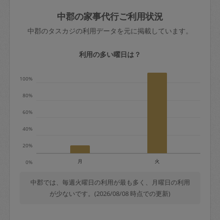
玉、など
きた場合は損害保険の対象外となるので
依頼者不在による当日キャンセル＝依頼
中郡の家事代行ご利用状況
ご注意ください。
金額の100%＋交通費全額
中郡のタスカジの利用データを元に掲載しています。
あわせてこちらも参照ください
：
初めて
利用します。注意しなくてはいけない点
※例：依頼日時／土曜日午前9時開始の場
利用の多い曜日は？
はありますか？
合、水曜日午前9時以降はキャンセル料が
発生
100%
水曜日9時〜金曜日9時まで＝依頼料金の
80%
50%
60%
金曜日9時～土曜日8時まで＝依頼金額の
100%
40%
土曜日8時〜実施時間＝依頼金額の100%
20%
＋交通費全額
月
火
0%
依頼者不在による当日キャンセル＝依頼
金額の100%＋交通費全額
中郡では、毎週火曜日の利用が最も多く、月曜日の利用
が少ないです。(2026/08/08 時点での更新)
2. 定期契約キャンセル（定期契約のみ）