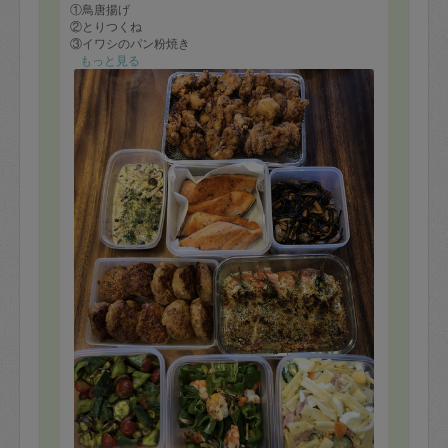
①鳥唐揚げ
②とりつくね
③イワシのパン粉焼き
④鮭のキノコクリームソース
もっと見る
⑤エビとピーマンのクミン炒め
⑥ひじきの煮物
⑦マカロニサラダ
⑧キュウリとタコのバジルソース和え
⑨フライドポテト
を作ってもらいました。
夏休みで息子たちが家にいたので、まんなで揚げたて山
盛りポテトフライを写真を撮る間もないまま、平らげて
ひまいました。ローズマリーと一緒に揚げたポテトフラ
イはオシャレで美味しくて、子どもたちも大喜びでし
た。
お野菜とハーブを、沢山使ったお料理は、いつも本当に
美味しいです。
夏休みで息子たちがずっといるので、美味しいご飯が冷
蔵庫に入っていると、本当に心の余裕になって、息子た
ちと向き合う時間が増えます。
いつもありがとうございます。