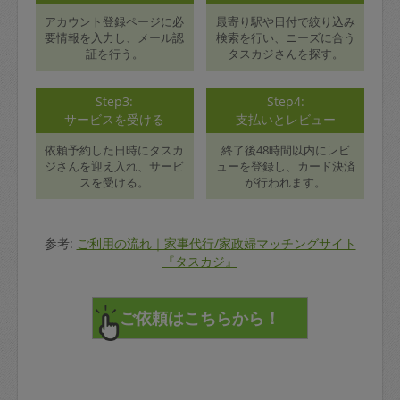
アカウント登録ページに必
最寄り駅や日付で絞り込み
要情報を入力し、メール認
検索を行い、ニーズに合う
証を行う。
タスカジさんを探す。
Step3:
Step4:
サービスを受ける
支払いとレビュー
依頼予約した日時にタスカ
終了後48時間以内にレビ
ジさんを迎え入れ、サービ
ューを登録し、カード決済
スを受ける。
が行われます。
参考:
ご利用の流れ｜家事代行/家政婦マッチングサイト
『タスカジ』