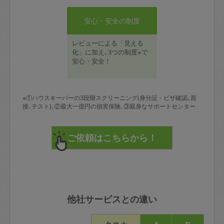
安心・安全の制度
レビューによる「見える
化」に加え､3つの制度※で
安心・安全！
※①ハウスキーパーの3段階スクリーニング(身分証・ビザ確認､面
接､テスト)､②最大一億円の損害保険､③親身なサポートセンター
他社サービスとの違い