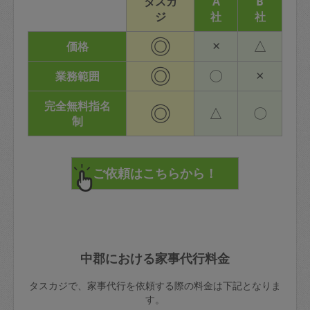
タスカ
A
B
ジ
社
社
◎
×
△
価格
◎
〇
×
業務範囲
完全無料指名
◎
△
〇
制
中郡における家事代行料金
タスカジで、家事代行を依頼する際の料金は下記となりま
す。