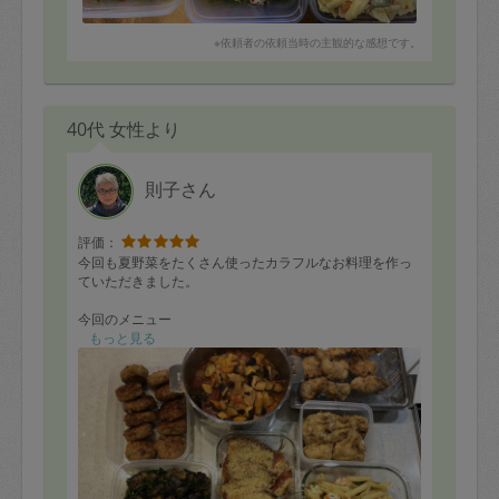
※依頼者の依頼当時の主観的な感想です。
40代 女性より
則子さん
評価：
今回も夏野菜をたくさん使ったカラフルなお料理を作っ
ていただきました。
今回のメニュー
①トンカツ
もっと見る
②鶏つくね
③イワシのパン粉焼き
④カポナータ
⑤サワーペンネ
⑥卵の油揚げ袋煮
⑦小松菜と豚肉の卵炒
⑧ごぼう煮
⑨ナスと大葉の炒めもの