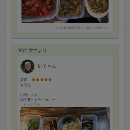
※依頼者の依頼当時の主観的な感想です。
40代 女性より
則子さん
評価：
今回は
①鶏つくね
②牛蒡のドライカレー
③スペアリブ
もっと見る
④ナスの揚げ煮
⑤レンコンのガレット
⑥ひじきとパプリカのサラダ
⑦ブリの照り焼き
⑧鶏そぼろ