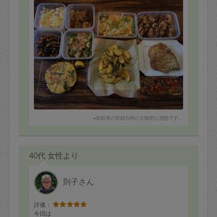
トマトソース
④ローストポーク
⑤鮭の南蛮酢
⑥ポテトサラダ
⑦エリンギ、ピーマン
豚バラ肉の炒めもの
⑧スパニッシュオムレツ
⑨ひじきの煮物
⑩ポテトフライ
調理はコツなども教えていただけたりするので、本当に
ありがたいです。
個人的には、南蛮酢がこの暑い季節にピッタリで、最高
に美味しかったです！
※依頼者の依頼当時の主観的な感想です。
いつも美味しいご飯をご馳走さまです。
40代 女性より
則子さん
評価：
今回は