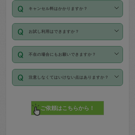
ご依頼は、現在を起点に3日後（72時間
濯、料理、作り置き、整理収納、買い物
のち、タスカジモニター宅にて３時間の
また外国人の方は英語しか話せない方、
キャンセル料はかかりますか？
以降）の日時から受付可能となっていま
です。作業中に物を壊したり、人にけが
現場トライアルを受け、合格したタスカ
日本語も話せる方など様々です。
す。
をさせたりした場合が対象で、補償金額
ジさんが活動されています。
キャンセル料には、以下の2種類がありま
ただし、72時間を切った直前の日程では
は対物1000万円、対人1億円が上限で
バックグラウンドや得意分野はプロフィ
お試し利用はできますか？
す。
タスカジさんへ「募集」をかけることが
す。
※テストセンターの講評は１件目のレビュ
ールに記載していますので、各自の得意
可能です。
ーとして記載されていますので依頼の際
分野を見極めて、目的に合わせてお仕事
「お試し利用」というメニューはありま
万が一損害が発生した場合は、その場の
に参考にしてください。
を依頼してください。
不在の場合にもお願いできますか？
せんが、「一回のみ」依頼を活用するこ
1. 直前キャンセル（定期、スポット契約
写真を撮り、
参考
：
【詳細】タスカジさんの登録に際
とによって、気に入ったタスカジさんを
共通）
タスカジサポートセンターまでご連絡く
して面接や教育は実施していますか？
不在の場合の作業はタスカジさんの同意
見つけることができます。
・タスカジさんのお仕事開始予定時間前
ださい。
注意しなくてはいけない点はありますか？
が必要です。数回の依頼ののち、タスカ
72時間を超える※と、以下のキャンセル
詳細FAQ：
損害賠償保険について教えて
ジさんと依頼者の間で十分な信頼関係が
まず、条件の合う気になるタスカジさ
料が発生します。
ください。
貴重品は紛失の際トラブルの元となるの
できたのち、タスカジさんに依頼してみ
ん、２・３人に「スポット」依頼をして
で、必ず鍵のかかるロッカーや金庫に入
てください。
みてください。
直前キャンセル料：
れて依頼者の責任の元管理するよう心掛
不在時に部屋に入るためにタスカジさん
その後、一番気に入ったタスカジさんに
72時間前〜24時間前＝依頼料金の50%
けてください。
に鍵を預ける必要がありますが、タスカ
「定期（毎週・隔週）」依頼をしてくだ
24時間前～1時間前＝依頼金額の100%
※パスポート、クレジットカード、銀行カ
ジさんが紛失した鍵によって二次的な損
さい。
1時間前〜実施時間＝依頼金額の100%＋
ード、5千円以上のアクセサリー、500円
害（たとえば、第三者の侵入など）が起
交通費全額