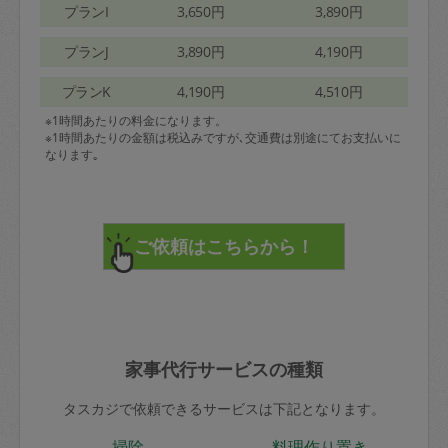
プランI
3,650円
3,890円
プランJ
3,890円
4,190円
プランK
4,190円
4,510円
※1時間あたりの料金になります。
※1時間あたりの金額は税込みですが､交通費は別途にてお支払いに
なります｡
家事代行サービスの種類
タスカジで依頼できるサービスは下記となります。
掃除
料理作り置き