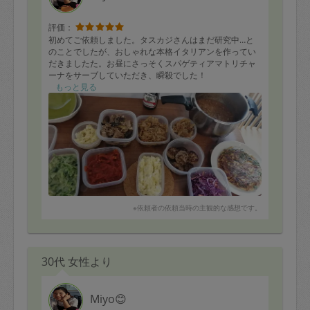
評価：
初めてご依頼しました。タスカジさんはまだ研究中…と
のことでしたが、おしゃれな本格イタリアンを作ってい
だきましたた。お昼にさっそくスパゲティアマトリチャ
ーナをサーブしていただき、瞬殺でした！
野菜たっぷりで優しい素材の味が引き立つ味付けでした
もっと見る
ので、これまた夜ご飯にしたラグーソースや各種サラダ
も飽きずにいただけました！
★メニュー
アマトリチャーナ
ラグーソース
ブロッコリー、菜の花のサラダ
ポテトサラダ
紫キャベツサラダ
ゴボウ、レンコンのバルサミコきんぴら
豆腐ハンバーグ
※依頼者の依頼当時の主観的な感想です。
フリッタータ
ナスと豚の炒め煮
30代 女性より
Miyo😊