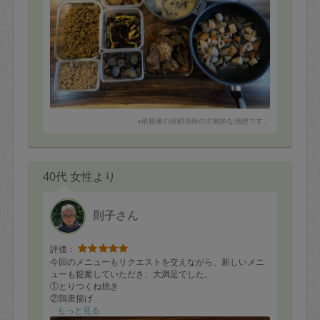
⑨筑前煮
⑩ほうれん草の胡麻和え
今回も素敵なお料理をご馳走様でした！
大人用に作ってもらった、ごぼうのドライカレーは、ス
パイスの香りが食欲をそそる絶品でした！
いつも、ありがとうございます。
※依頼者の依頼当時の主観的な感想です。
40代 女性より
則子さん
評価：
今回のメニューもリクエストを交えながら、新しいメニ
ューも提案していただき、大満足でした。
①とりつくね焼き
②鶏唐揚げ
③ミラノ風カツレツ
もっと見る