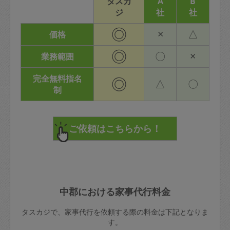
タスカ
A
B
ジ
社
社
◎
×
△
価格
◎
〇
×
業務範囲
完全無料指名
◎
△
〇
制
中郡における家事代行料金
タスカジで、家事代行を依頼する際の料金は下記となりま
す。