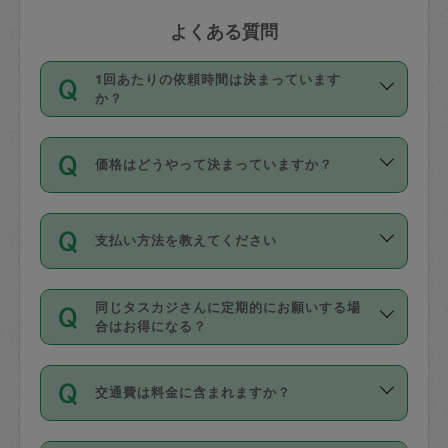
よくある質問
1回あたりの依頼時間は決まっています
か？
依頼1回につき3時間固定です。3時間を
価格はどうやって決まっていますか？
超えて依頼したい場合は、延長機能をご
利用ください。機能をご利用いただくに
11種類の価格帯の中からタスカジさん自
は、タスカジさんに事前に相談し、合意
支払い方法を教えてください
身が価格を選んで設定しています。
の上事前申請することが必要です。な
タスカジさんの価格設定には最初は制限
お、3時間を下回っても、値引き等はござ
お支払方法はクレジットカード（Visa／
があり、レビュー件数、レビューの平均
いません。
同じタスカジさんに定期的にお願いする場
Master／JCB／AMERICAN EXPRESS／
値、などで除々に設定可能な最高額が上
合はお得になる？
Diners Club）のみとなります。
がっていく仕組みになっています。
依頼には「スポット」と「定期（毎週｜
カード情報のご登録は、依頼リクエスト
交通費は料金に含まれますか？
隔週）」があり、「定期」の依頼は「ス
を行う際にご入力ください。プロフィー
ポット」よりお得な料金でご利用できま
ル登録時にはご入力いただかなくても大
交通費は依頼料金とは別途発生し、依頼