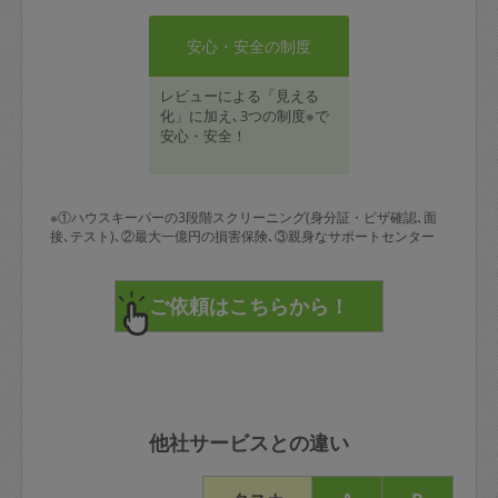
安心・安全の制度
レビューによる「見える
化」に加え､3つの制度※で
安心・安全！
※①ハウスキーパーの3段階スクリーニング(身分証・ビザ確認､面
接､テスト)､②最大一億円の損害保険､③親身なサポートセンター
他社サービスとの違い