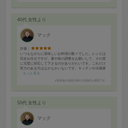
40代 女性より
マック
評価：
いつもながらに美味しいお料理の数々でした。レシピは
完全お任せですが、量や味の調整をお願いして、その度
に完璧に対応して下さるのがありがたいです。これだけ
実力のある方はなかなかいないです。キッチンや冷蔵庫
内もキレイになっておりました。
もっと見る
子供にも優しく接して下さり、感謝いたします。いつも
※依頼者の依頼当時の主観的な感想です。
ありがとうございます！
50代 女性より
マック