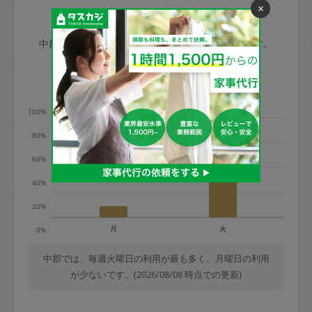
×
玉、など
きた場合は損害保険の対象外となるので
依頼者不在による当日キャンセル＝依頼
中郡の家事代行ご利用状況
ご注意ください。
金額の100%＋交通費全額
中郡のタスカジの利用データを元に掲載しています。
あわせてこちらも参照ください
：
初めて
利用します。注意しなくてはいけない点
※例：依頼日時／土曜日午前9時開始の場
利用の多い曜日は？
はありますか？
合、水曜日午前9時以降はキャンセル料が
発生
100%
水曜日9時〜金曜日9時まで＝依頼料金の
80%
50%
60%
金曜日9時～土曜日8時まで＝依頼金額の
100%
40%
土曜日8時〜実施時間＝依頼金額の100%
20%
＋交通費全額
月
火
0%
依頼者不在による当日キャンセル＝依頼
金額の100%＋交通費全額
中郡では、毎週火曜日の利用が最も多く、月曜日の利用
が少ないです。(2026/08/08 時点での更新)
2. 定期契約キャンセル（定期契約のみ）