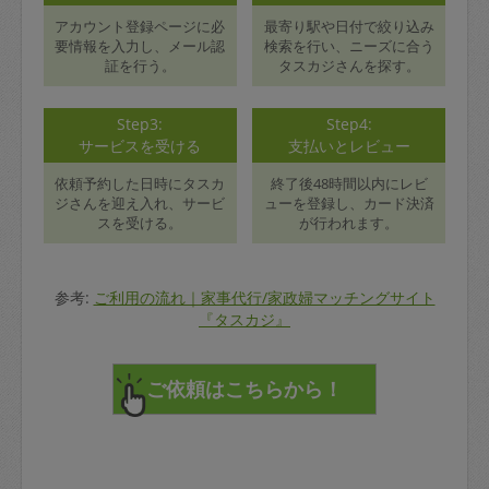
アカウント登録ページに必
最寄り駅や日付で絞り込み
要情報を入力し、メール認
検索を行い、ニーズに合う
証を行う。
タスカジさんを探す。
Step3:
Step4:
サービスを受ける
支払いとレビュー
依頼予約した日時にタスカ
終了後48時間以内にレビ
ジさんを迎え入れ、サービ
ューを登録し、カード決済
スを受ける。
が行われます。
参考:
ご利用の流れ｜家事代行/家政婦マッチングサイト
『タスカジ』