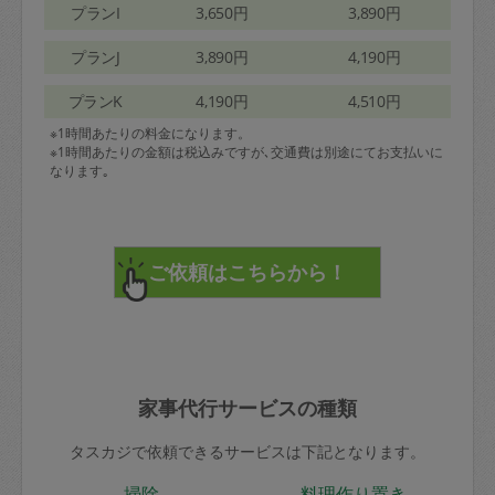
プランI
3,650円
3,890円
プランJ
3,890円
4,190円
プランK
4,190円
4,510円
※1時間あたりの料金になります。
※1時間あたりの金額は税込みですが､交通費は別途にてお支払いに
なります｡
家事代行サービスの種類
タスカジで依頼できるサービスは下記となります。
掃除
料理作り置き