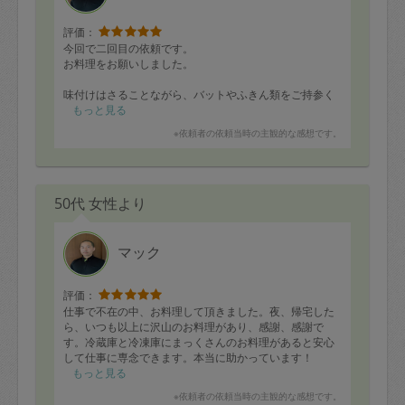
評価：
今回で二回目の依頼です。
お料理をお願いしました。
味付けはさることながら、バットやふきん類をご持参く
ださったり、ゴミの分別などきめの細かい配慮が行き届
もっと見る
き、本当に頼んで良かったと思えるタスカジさんです。
※依頼者の依頼当時の主観的な感想です。
これからもお願いしたいです。
50代 女性より
マック
評価：
仕事で不在の中、お料理して頂きました。夜、帰宅した
ら、いつも以上に沢山のお料理があり、感謝、感謝で
す。冷蔵庫と冷凍庫にまっくさんのお料理があると安心
して仕事に専念できます。本当に助かっています！
もっと見る
※依頼者の依頼当時の主観的な感想です。