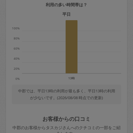
利用の多い時間帯は？
定期契約をキャンセルする場合、毎週定
期は月2回まで隔週定期は月1回までキャ
平日
ンセル料は発生しません。それ以上はキ
100%
ャンセル料が発生します。
80%
定期契約キャンセル料：
60%
・1回につき1,200円※
40%
・詳細ルールは、
こちら
を参照くださ
い。
20%
13時
0%
※キャンセル料金の設定について：
定期依頼1回（3時間）の金額とスポット
中郡では、平日13時の利用が最も多く、平日13時の利用
が少ないです。(2026/08/08 時点での更新)
1回（3時間）依頼した場合の金額の差額
相当で料金設定されています。
お客様からの口コミ
中郡のお客様からタスカジさんへのクチコミの一部をご紹