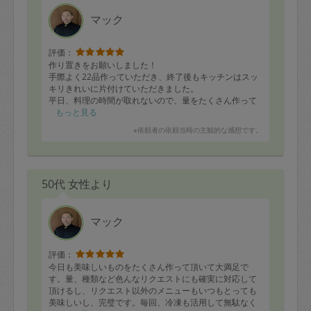
マック
評価：
作り置きをお願いしました！
手際よく22品作っていただき、終了後もキッチンはスッ
キリきれいに片付けていただきました。
平日、料理の時間が取れないので、量をたくさん作って
いただいて助かりました。
もっと見る
※依頼者の依頼当時の主観的な感想です。
50代 女性より
マック
評価：
今日も美味しいものをたくさん作って頂いて大満足で
す。量、種類など色んなリクエストにも確実に対応して
頂けるし、リクエスト以外のメニューもいつもとっても
美味しいし、完璧です。毎回、冷凍も活用して無駄なく