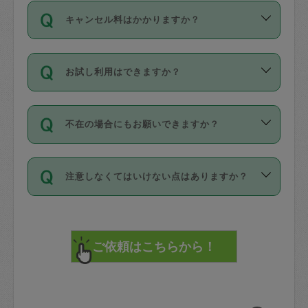
ご依頼は、現在を起点に3日後（72時間
濯、料理、作り置き、整理収納、買い物
のち、タスカジモニター宅にて３時間の
また外国人の方は英語しか話せない方、
キャンセル料はかかりますか？
以降）の日時から受付可能となっていま
です。作業中に物を壊したり、人にけが
現場トライアルを受け、合格したタスカ
日本語も話せる方など様々です。
す。
をさせたりした場合が対象で、補償金額
ジさんが活動されています。
キャンセル料には、以下の2種類がありま
ただし、72時間を切った直前の日程では
は対物1000万円、対人1億円が上限で
バックグラウンドや得意分野はプロフィ
お試し利用はできますか？
す。
タスカジさんへ「募集」をかけることが
す。
※テストセンターの講評は１件目のレビュ
ールに記載していますので、各自の得意
可能です。
ーとして記載されていますので依頼の際
分野を見極めて、目的に合わせてお仕事
「お試し利用」というメニューはありま
万が一損害が発生した場合は、その場の
に参考にしてください。
を依頼してください。
不在の場合にもお願いできますか？
せんが、「一回のみ」依頼を活用するこ
1. 直前キャンセル（定期、スポット契約
写真を撮り、
参考
：
【詳細】タスカジさんの登録に際
とによって、気に入ったタスカジさんを
共通）
タスカジサポートセンターまでご連絡く
して面接や教育は実施していますか？
不在の場合の作業はタスカジさんの同意
見つけることができます。
・タスカジさんのお仕事開始予定時間前
ださい。
注意しなくてはいけない点はありますか？
が必要です。数回の依頼ののち、タスカ
72時間を超える※と、以下のキャンセル
詳細FAQ：
損害賠償保険について教えて
ジさんと依頼者の間で十分な信頼関係が
まず、条件の合う気になるタスカジさ
料が発生します。
ください。
貴重品は紛失の際トラブルの元となるの
できたのち、タスカジさんに依頼してみ
ん、２・３人に「スポット」依頼をして
で、必ず鍵のかかるロッカーや金庫に入
てください。
みてください。
直前キャンセル料：
れて依頼者の責任の元管理するよう心掛
不在時に部屋に入るためにタスカジさん
その後、一番気に入ったタスカジさんに
72時間前〜24時間前＝依頼料金の50%
けてください。
に鍵を預ける必要がありますが、タスカ
「定期（毎週・隔週）」依頼をしてくだ
24時間前～1時間前＝依頼金額の100%
※パスポート、クレジットカード、銀行カ
ジさんが紛失した鍵によって二次的な損
さい。
1時間前〜実施時間＝依頼金額の100%＋
ード、5千円以上のアクセサリー、500円
害（たとえば、第三者の侵入など）が起
交通費全額