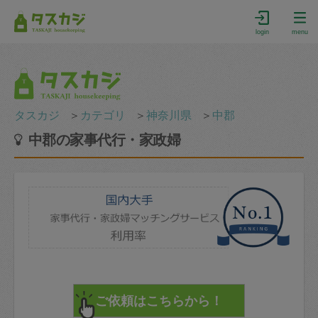
login
menu
タスカジ
＞
カテゴリ
＞
神奈川県
＞
中郡
中郡の家事代行・家政婦