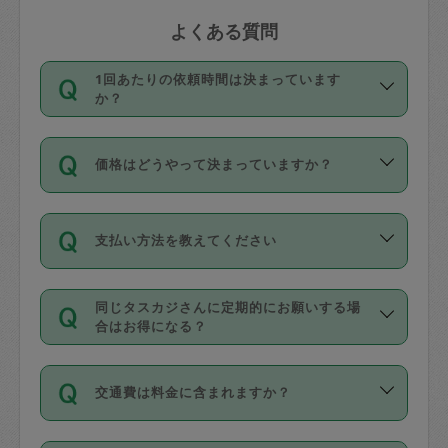
よくある質問
1回あたりの依頼時間は決まっています
か？
依頼1回につき3時間固定です。3時間を
価格はどうやって決まっていますか？
超えて依頼したい場合は、延長機能をご
利用ください。機能をご利用いただくに
11種類の価格帯の中からタスカジさん自
は、タスカジさんに事前に相談し、合意
支払い方法を教えてください
身が価格を選んで設定しています。
の上事前申請することが必要です。な
タスカジさんの価格設定には最初は制限
お、3時間を下回っても、値引き等はござ
お支払方法はクレジットカード（Visa／
があり、レビュー件数、レビューの平均
いません。
同じタスカジさんに定期的にお願いする場
Master／JCB／AMERICAN EXPRESS／
値、などで除々に設定可能な最高額が上
合はお得になる？
Diners Club）のみとなります。
がっていく仕組みになっています。
依頼には「スポット」と「定期（毎週｜
カード情報のご登録は、依頼リクエスト
交通費は料金に含まれますか？
隔週）」があり、「定期」の依頼は「ス
を行う際にご入力ください。プロフィー
ポット」よりお得な料金でご利用できま
ル登録時にはご入力いただかなくても大
交通費は依頼料金とは別途発生し、依頼