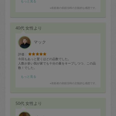
もっと見る
※依頼者の依頼当時の主観的な感想です。
40代 女性より
マック
評価：
今回もあっと驚くほどの品数でした。
人数が多い我が家でも十分の量をキープしつつ、この品
数！でした。
おかげさまで子どもが人参のシリシリと高野豆腐が好き
もっと見る
になり毎回楽しみにしています。
※依頼者の依頼当時の主観的な感想です。
この品数を作る秘訣は？と毎回考えるのも楽しいです。
絶対謎は解けていませんが・・・。
カレー好きなのですが、各々違うので面白いです。
50代 女性より
全部食べ終わってからレビューしたいのに〜と思いま
す。