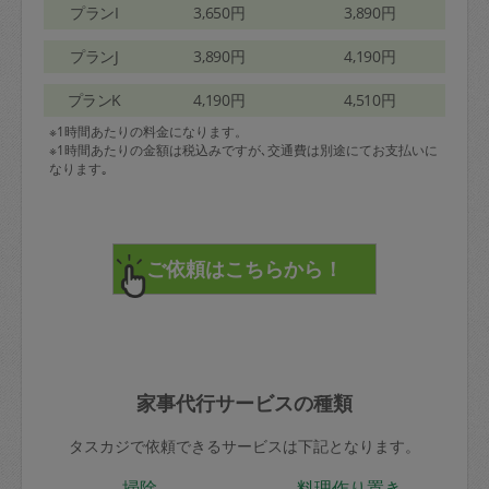
プランI
3,650円
3,890円
プランJ
3,890円
4,190円
プランK
4,190円
4,510円
※1時間あたりの料金になります。
※1時間あたりの金額は税込みですが､交通費は別途にてお支払いに
なります｡
家事代行サービスの種類
タスカジで依頼できるサービスは下記となります。
掃除
料理作り置き