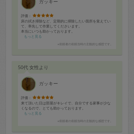
でもあっという間に期限の時間が来てしまうので、書き
ガッキー
きれなくて残念です。
時間があるときに他の方のレビューを拝見することも楽
評価：
しみでブログも時間の許す限りチェックしています。
床の拭き掃除など、定期的に掃除したい箇所を覚えてい
マックさんのお人柄や考えお話に触れて、子どもの教育
て、率先して作業してくださいます。
にどう活かすか考えることも楽しいです。
本当にいつも助かっております。
もっと見る
一点残念なことは、なかなか予約が取れないことです。
※依頼者の依頼当時の主観的な感想です。
50代 女性より
ガッキー
評価：
来て頂いた日は部屋がキレイで、自分でする家事が少な
くなるので、とても助かっております。
もっと見る
※依頼者の依頼当時の主観的な感想です。