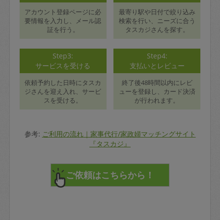
アカウント登録ページに必
最寄り駅や日付で絞り込み
要情報を入力し、メール認
検索を行い、ニーズに合う
証を行う。
タスカジさんを探す。
Step3:
Step4:
サービスを受ける
支払いとレビュー
依頼予約した日時にタスカ
終了後48時間以内にレビ
ジさんを迎え入れ、サービ
ューを登録し、カード決済
スを受ける。
が行われます。
参考:
ご利用の流れ｜家事代行/家政婦マッチングサイト
『タスカジ』