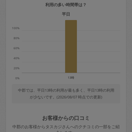
利用の多い時間帯は？
定期契約をキャンセルする場合、毎週定
期は月2回まで隔週定期は月1回までキャ
平日
ンセル料は発生しません。それ以上はキ
100%
ャンセル料が発生します。
80%
定期契約キャンセル料：
60%
・1回につき1,200円※
40%
・詳細ルールは、
こちら
を参照くださ
い。
20%
13時
0%
※キャンセル料金の設定について：
定期依頼1回（3時間）の金額とスポット
中郡では、平日13時の利用が最も多く、平日13時の利用
が少ないです。(2026/08/07 時点での更新)
1回（3時間）依頼した場合の金額の差額
相当で料金設定されています。
お客様からの口コミ
中郡のお客様からタスカジさんへのクチコミの一部をご紹