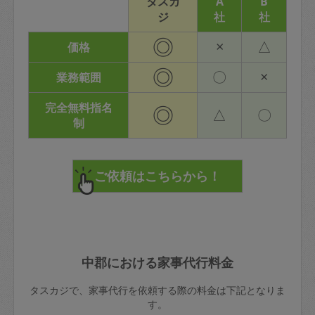
タスカ
A
B
ジ
社
社
◎
×
△
価格
◎
〇
×
業務範囲
完全無料指名
◎
△
〇
制
中郡における家事代行料金
タスカジで、家事代行を依頼する際の料金は下記となりま
す。