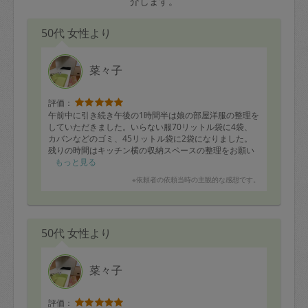
介します。
50代 女性より
菜々子
評価：
午前中に引き続き午後の1時間半は娘の部屋洋服の整理を
していただきました。いらない服70リットル袋に4袋、
カバンなどのゴミ、45リットル袋に2袋になりました。
残りの時間はキッチン横の収納スペースの整理をお願い
しました。ひとつひとつ一緒に分別して手早くすすめて
もっと見る
いただきました。
※依頼者の依頼当時の主観的な感想です。
50代 女性より
菜々子
評価：