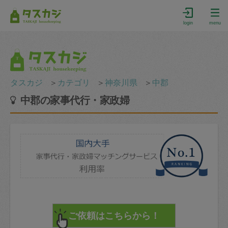
login
menu
タスカジ
＞
カテゴリ
＞
神奈川県
＞
中郡
中郡の家事代行・家政婦