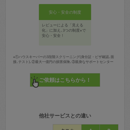
安心・安全の制度
レビューによる「見える
化」に加え､3つの制度※で
安心・安全！
※①ハウスキーパーの3段階スクリーニング(身分証・ビザ確認､面
接､テスト)､②最大一億円の損害保険､③親身なサポートセンター
他社サービスとの違い