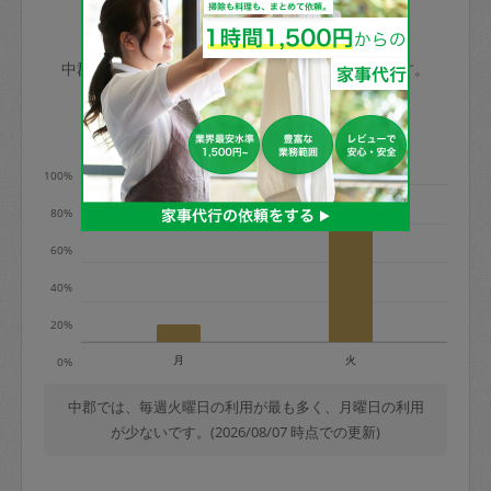
玉、など
きた場合は損害保険の対象外となるので
依頼者不在による当日キャンセル＝依頼
中郡の家事代行ご利用状況
ご注意ください。
金額の100%＋交通費全額
中郡のタスカジの利用データを元に掲載しています。
あわせてこちらも参照ください
：
初めて
利用します。注意しなくてはいけない点
※例：依頼日時／土曜日午前9時開始の場
利用の多い曜日は？
はありますか？
合、水曜日午前9時以降はキャンセル料が
発生
100%
水曜日9時〜金曜日9時まで＝依頼料金の
80%
50%
60%
金曜日9時～土曜日8時まで＝依頼金額の
100%
40%
土曜日8時〜実施時間＝依頼金額の100%
20%
＋交通費全額
月
火
0%
依頼者不在による当日キャンセル＝依頼
金額の100%＋交通費全額
中郡では、毎週火曜日の利用が最も多く、月曜日の利用
が少ないです。(2026/08/07 時点での更新)
2. 定期契約キャンセル（定期契約のみ）