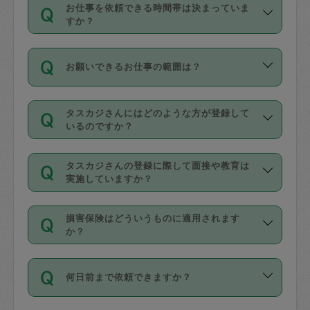
す。
丈夫です。
お仕事を依頼できる時間帯は決まっていま
料金のご請求と合わせてお支払いとなり
定期の最低利用回数は設けていない代わ
デビットカード・プリペイドカード（Vプ
すか？
ます。交通費の金額は「依頼の詳細」に
りに、一定数を超えたキャンセルは有償
リカ、au WALLETなど）
は支払にはご利
時間帯は3種類あります。いずれも１回あ
自動計算で表示されます。
でキャンセルすることが出来ます。
用いただけませんのでご注意ください。
お願いできるお仕事の範囲は？
たり３時間です。
銀行振込や現金払いも対応していませ
（例：毎週定期の場合は３回以上のキャ
ん。
掃除、整理収納、洗濯、買い物、料理、
・ＡＭ ９時～１２時
ンセルが有償（1200円、隔週定期の場合
なお、タスカジさんの交通費も、依頼料
タスカジさんにはどのような方が登録して
作り置きです。タスカジさんによってで
・ＰＭ １３時～１６時
いるのですか？
は２回以上のキャンセルが有償（1200
金のご請求と合わせてお支払いとなりま
きる仕事の範囲が異なりますので、依頼
・夜 １８時～２１時
円））
す。交通費の金額は「依頼の詳細」に自
主婦として長年の家事経験をお持ちの
する前にタスカジさんのプロフィールで
動計算で表示されます。
タスカジさんの登録に際して面接や教育は
方、栄養士・調理師といった資格者で保
確認してください。
開始時間を２時間前後変更することが可
実施していますか？
育園や学校の給食やレストランで料理関
基本的に、高所での作業や危険作業、屋
能です。依頼送信後、個別にタスカジさ
応募の際に、各自事務局との面接と説明
係の専門職に従事されていた方、日本で
外での作業は対象外です。
んにメッセージを送り調整してくださ
損害保険はどういうものに適用されます
を行っています。その後、身分証明書の
すでにハウスキーパーや英語の先生とし
か？
い。ただし、２時間を越えての調整はで
写真提出をしていただいています。外国
てお仕事をしているフィリピン出身の
きません。
依頼者とタスカジさんとの間でタスカジ
人の場合は在留カードで労働許可状況を
方、海外からの留学生、家事が好きな会
万が一、依頼した時間帯と作業時間が１
何日前まで依頼できますか？
を通して成立した作業時間内での作業に
確認しています。タスカジさんトレーニ
社員など様々なバックグラウンドの方が
時間も被らない場合、損害保険の対象外
適用されます。作業範囲は、掃除、洗
ング動画を使ったセルフトレーニングの
登録しています。
となりますので、ご注意ください。