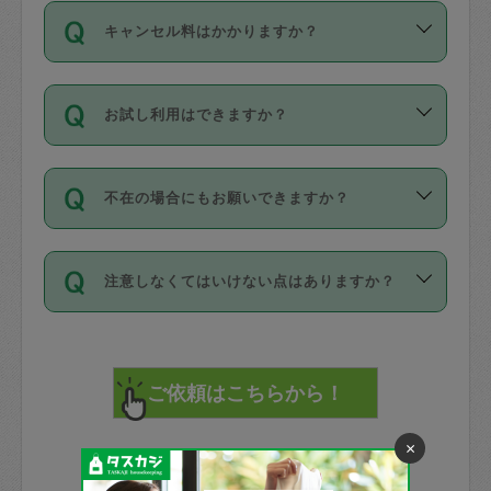
ご依頼は、現在を起点に3日後（72時間
濯、料理、作り置き、整理収納、買い物
のち、タスカジモニター宅にて３時間の
また外国人の方は英語しか話せない方、
キャンセル料はかかりますか？
以降）の日時から受付可能となっていま
です。作業中に物を壊したり、人にけが
現場トライアルを受け、合格したタスカ
日本語も話せる方など様々です。
す。
をさせたりした場合が対象で、補償金額
ジさんが活動されています。
キャンセル料には、以下の2種類がありま
ただし、72時間を切った直前の日程では
は対物1000万円、対人1億円が上限で
バックグラウンドや得意分野はプロフィ
お試し利用はできますか？
す。
タスカジさんへ「募集」をかけることが
す。
※テストセンターの講評は１件目のレビュ
ールに記載していますので、各自の得意
可能です。
ーとして記載されていますので依頼の際
分野を見極めて、目的に合わせてお仕事
「お試し利用」というメニューはありま
万が一損害が発生した場合は、その場の
に参考にしてください。
を依頼してください。
不在の場合にもお願いできますか？
せんが、「一回のみ」依頼を活用するこ
1. 直前キャンセル（定期、スポット契約
写真を撮り、
参考
：
【詳細】タスカジさんの登録に際
とによって、気に入ったタスカジさんを
共通）
タスカジサポートセンターまでご連絡く
して面接や教育は実施していますか？
不在の場合の作業はタスカジさんの同意
見つけることができます。
・タスカジさんのお仕事開始予定時間前
ださい。
注意しなくてはいけない点はありますか？
が必要です。数回の依頼ののち、タスカ
72時間を超える※と、以下のキャンセル
詳細FAQ：
損害賠償保険について教えて
ジさんと依頼者の間で十分な信頼関係が
まず、条件の合う気になるタスカジさ
料が発生します。
ください。
貴重品は紛失の際トラブルの元となるの
できたのち、タスカジさんに依頼してみ
ん、２・３人に「スポット」依頼をして
で、必ず鍵のかかるロッカーや金庫に入
てください。
みてください。
直前キャンセル料：
れて依頼者の責任の元管理するよう心掛
不在時に部屋に入るためにタスカジさん
その後、一番気に入ったタスカジさんに
72時間前〜24時間前＝依頼料金の50%
けてください。
に鍵を預ける必要がありますが、タスカ
「定期（毎週・隔週）」依頼をしてくだ
24時間前～1時間前＝依頼金額の100%
×
※パスポート、クレジットカード、銀行カ
ジさんが紛失した鍵によって二次的な損
さい。
1時間前〜実施時間＝依頼金額の100%＋
ード、5千円以上のアクセサリー、500円
害（たとえば、第三者の侵入など）が起
交通費全額