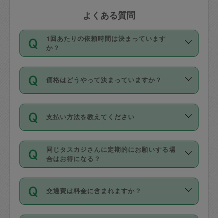
よくある質問
1回あたりの依頼時間は決まっています
か？
依頼1回につき3時間固定です。3時間を
価格はどうやって決まっていますか？
超えて依頼したい場合は、延長機能をご
利用ください。機能をご利用いただくに
11種類の価格帯の中からタスカジさん自
は、タスカジさんに事前に相談し、合意
支払い方法を教えてください
身が価格を選んで設定しています。
の上事前申請することが必要です。な
タスカジさんの価格設定には最初は制限
お、3時間を下回っても、値引き等はござ
お支払方法はクレジットカード（Visa／
があり、レビュー件数、レビューの平均
いません。
同じタスカジさんに定期的にお願いする場
Master／JCB／AMERICAN EXPRESS／
値、などで除々に設定可能な最高額が上
合はお得になる？
Diners Club）のみとなります。
がっていく仕組みになっています。
依頼には「スポット」と「定期（毎週｜
カード情報のご登録は、依頼リクエスト
交通費は料金に含まれますか？
隔週）」があり、「定期」の依頼は「ス
を行う際にご入力ください。プロフィー
ポット」よりお得な料金でご利用できま
ル登録時にはご入力いただかなくても大
交通費は依頼料金とは別途発生し、依頼