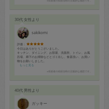
※依頼者の依頼当時の主観的な感想です。
30代 女性より
sakikomi
評価：
今日はありがとうございました。
キッチン、ダイニング、お部屋、洗面所、トイレ、お風
呂場、廊下のお掃除などとゴミ出し、食器洗い、お買い
物をお願いしました。
今回はパイプマンで排水溝のお掃除もして頂きました。
もっと見る
いつも通り、床もピカピカにして下さりました。
※依頼者の依頼当時の主観的な感想です。
毎回とても助かっています。
また宜しくお願い致します。
40代 男性より
ガッキー