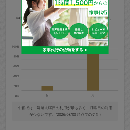
玉、など
きた場合は損害保険の対象外となるので
依頼者不在による当日キャンセル＝依頼
中郡の家事代行ご利用状況
ご注意ください。
金額の100%＋交通費全額
中郡のタスカジの利用データを元に掲載しています。
あわせてこちらも参照ください
：
初めて
利用します。注意しなくてはいけない点
※例：依頼日時／土曜日午前9時開始の場
利用の多い曜日は？
はありますか？
合、水曜日午前9時以降はキャンセル料が
発生
100%
水曜日9時〜金曜日9時まで＝依頼料金の
80%
50%
60%
金曜日9時～土曜日8時まで＝依頼金額の
100%
40%
土曜日8時〜実施時間＝依頼金額の100%
20%
＋交通費全額
月
火
0%
依頼者不在による当日キャンセル＝依頼
金額の100%＋交通費全額
中郡では、毎週火曜日の利用が最も多く、月曜日の利用
が少ないです。(2026/08/08 時点での更新)
2. 定期契約キャンセル（定期契約のみ）