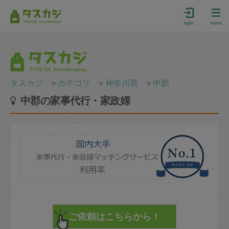
login
menu
タスカジ
＞
カテゴリ
＞
神奈川県
＞
中郡
中郡の家事代行・家政婦