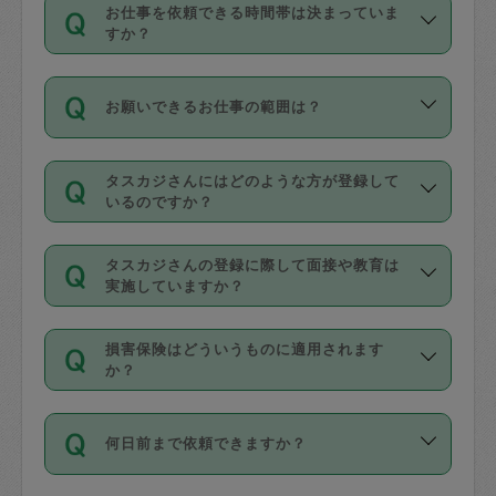
す。
丈夫です。
お仕事を依頼できる時間帯は決まっていま
料金のご請求と合わせてお支払いとなり
定期の最低利用回数は設けていない代わ
デビットカード・プリペイドカード（Vプ
すか？
ます。交通費の金額は「依頼の詳細」に
りに、一定数を超えたキャンセルは有償
リカ、au WALLETなど）
は支払にはご利
時間帯は3種類あります。いずれも１回あ
自動計算で表示されます。
でキャンセルすることが出来ます。
用いただけませんのでご注意ください。
お願いできるお仕事の範囲は？
たり３時間です。
銀行振込や現金払いも対応していませ
（例：毎週定期の場合は３回以上のキャ
ん。
掃除、整理収納、洗濯、買い物、料理、
・ＡＭ ９時～１２時
ンセルが有償（1200円、隔週定期の場合
なお、タスカジさんの交通費も、依頼料
タスカジさんにはどのような方が登録して
作り置きです。タスカジさんによってで
・ＰＭ １３時～１６時
いるのですか？
は２回以上のキャンセルが有償（1200
金のご請求と合わせてお支払いとなりま
きる仕事の範囲が異なりますので、依頼
・夜 １８時～２１時
円））
す。交通費の金額は「依頼の詳細」に自
主婦として長年の家事経験をお持ちの
する前にタスカジさんのプロフィールで
動計算で表示されます。
タスカジさんの登録に際して面接や教育は
方、栄養士・調理師といった資格者で保
確認してください。
開始時間を２時間前後変更することが可
実施していますか？
育園や学校の給食やレストランで料理関
基本的に、高所での作業や危険作業、屋
能です。依頼送信後、個別にタスカジさ
応募の際に、各自事務局との面接と説明
係の専門職に従事されていた方、日本で
外での作業は対象外です。
んにメッセージを送り調整してくださ
損害保険はどういうものに適用されます
を行っています。その後、身分証明書の
すでにハウスキーパーや英語の先生とし
か？
い。ただし、２時間を越えての調整はで
写真提出をしていただいています。外国
てお仕事をしているフィリピン出身の
きません。
依頼者とタスカジさんとの間でタスカジ
人の場合は在留カードで労働許可状況を
方、海外からの留学生、家事が好きな会
万が一、依頼した時間帯と作業時間が１
何日前まで依頼できますか？
を通して成立した作業時間内での作業に
確認しています。タスカジさんトレーニ
社員など様々なバックグラウンドの方が
時間も被らない場合、損害保険の対象外
適用されます。作業範囲は、掃除、洗
ング動画を使ったセルフトレーニングの
登録しています。
となりますので、ご注意ください。