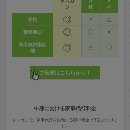
タスカ
A
B
ジ
社
社
◎
×
△
価格
◎
〇
×
業務範囲
完全無料指名
◎
△
〇
制
中郡における家事代行料金
タスカジで、家事代行を依頼する際の料金は下記となりま
す。