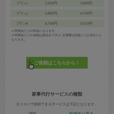
プランI
3,650円
3,890円
プランJ
3,890円
4,190円
プランK
4,190円
4,510円
※1時間あたりの料金になります。
※1時間あたりの金額は税込みですが､交通費は別途にてお支払いに
なります｡
家事代行サービスの種類
タスカジで依頼できるサービスは下記となります。
掃除
料理作り置き