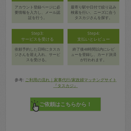
アカウント登録ページに必
最寄り駅や日付で絞り込み
要情報を入力し、メール認
検索を行い、ニーズに合う
証を行う。
タスカジさんを探す。
Step3:
Step4:
サービスを受ける
支払いとレビュー
依頼予約した日時にタスカ
終了後48時間以内にレビ
ジさんを迎え入れ、サービ
ューを登録し、カード決済
スを受ける。
が行われます。
参考:
ご利用の流れ｜家事代行/家政婦マッチングサイト
『タスカジ』