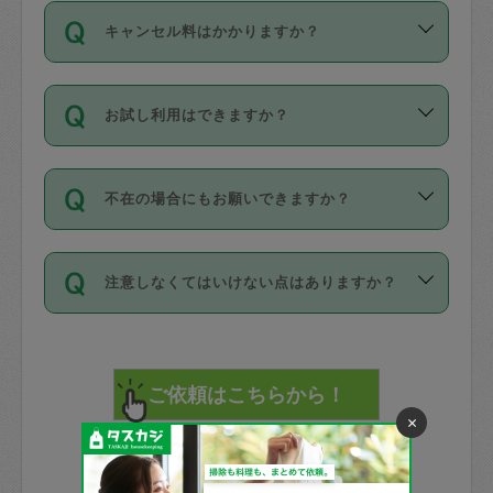
ご依頼は、現在を起点に3日後（72時間
濯、料理、作り置き、整理収納、買い物
のち、タスカジモニター宅にて３時間の
また外国人の方は英語しか話せない方、
キャンセル料はかかりますか？
以降）の日時から受付可能となっていま
です。作業中に物を壊したり、人にけが
現場トライアルを受け、合格したタスカ
日本語も話せる方など様々です。
す。
をさせたりした場合が対象で、補償金額
ジさんが活動されています。
キャンセル料には、以下の2種類がありま
ただし、72時間を切った直前の日程では
は対物1000万円、対人1億円が上限で
バックグラウンドや得意分野はプロフィ
お試し利用はできますか？
す。
タスカジさんへ「募集」をかけることが
す。
※テストセンターの講評は１件目のレビュ
ールに記載していますので、各自の得意
可能です。
ーとして記載されていますので依頼の際
分野を見極めて、目的に合わせてお仕事
「お試し利用」というメニューはありま
万が一損害が発生した場合は、その場の
に参考にしてください。
を依頼してください。
不在の場合にもお願いできますか？
せんが、「一回のみ」依頼を活用するこ
1. 直前キャンセル（定期、スポット契約
写真を撮り、
参考
：
【詳細】タスカジさんの登録に際
とによって、気に入ったタスカジさんを
共通）
タスカジサポートセンターまでご連絡く
して面接や教育は実施していますか？
不在の場合の作業はタスカジさんの同意
見つけることができます。
・タスカジさんのお仕事開始予定時間前
ださい。
注意しなくてはいけない点はありますか？
が必要です。数回の依頼ののち、タスカ
72時間を超える※と、以下のキャンセル
詳細FAQ：
損害賠償保険について教えて
ジさんと依頼者の間で十分な信頼関係が
まず、条件の合う気になるタスカジさ
料が発生します。
ください。
貴重品は紛失の際トラブルの元となるの
できたのち、タスカジさんに依頼してみ
ん、２・３人に「スポット」依頼をして
で、必ず鍵のかかるロッカーや金庫に入
てください。
みてください。
直前キャンセル料：
れて依頼者の責任の元管理するよう心掛
不在時に部屋に入るためにタスカジさん
その後、一番気に入ったタスカジさんに
72時間前〜24時間前＝依頼料金の50%
×
けてください。
に鍵を預ける必要がありますが、タスカ
「定期（毎週・隔週）」依頼をしてくだ
24時間前～1時間前＝依頼金額の100%
※パスポート、クレジットカード、銀行カ
ジさんが紛失した鍵によって二次的な損
さい。
1時間前〜実施時間＝依頼金額の100%＋
ード、5千円以上のアクセサリー、500円
害（たとえば、第三者の侵入など）が起
交通費全額