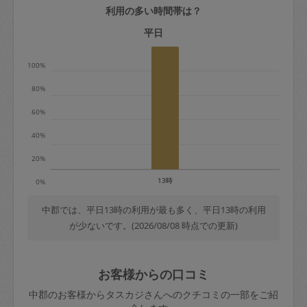
利用の多い時間帯は？
定期契約をキャンセルする場合、毎週定
期は月2回まで隔週定期は月1回までキャ
平日
ンセル料は発生しません。それ以上はキ
100%
ャンセル料が発生します。
80%
定期契約キャンセル料：
60%
・1回につき1,200円※
40%
・詳細ルールは、
こちら
を参照くださ
い。
20%
13時
0%
※キャンセル料金の設定について：
定期依頼1回（3時間）の金額とスポット
中郡では、平日13時の利用が最も多く、平日13時の利用
が少ないです。(2026/08/08 時点での更新)
1回（3時間）依頼した場合の金額の差額
相当で料金設定されています。
お客様からの口コミ
中郡のお客様からタスカジさんへのクチコミの一部をご紹