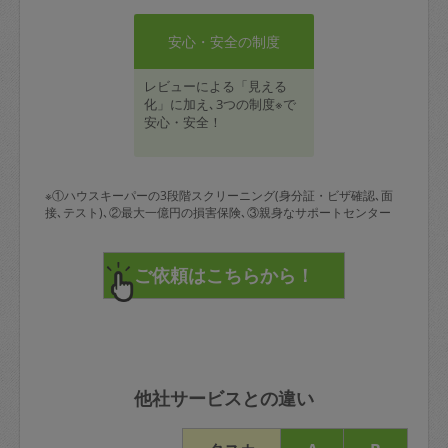
安心・安全の制度
レビューによる「見える
化」に加え､3つの制度※で
安心・安全！
※①ハウスキーパーの3段階スクリーニング(身分証・ビザ確認､面
接､テスト)､②最大一億円の損害保険､③親身なサポートセンター
他社サービスとの違い