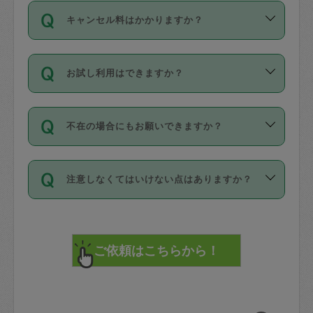
ご依頼は、現在を起点に3日後（72時間
濯、料理、作り置き、整理収納、買い物
のち、タスカジモニター宅にて３時間の
また外国人の方は英語しか話せない方、
キャンセル料はかかりますか？
以降）の日時から受付可能となっていま
です。作業中に物を壊したり、人にけが
現場トライアルを受け、合格したタスカ
日本語も話せる方など様々です。
す。
をさせたりした場合が対象で、補償金額
ジさんが活動されています。
キャンセル料には、以下の2種類がありま
ただし、72時間を切った直前の日程では
は対物1000万円、対人1億円が上限で
バックグラウンドや得意分野はプロフィ
お試し利用はできますか？
す。
タスカジさんへ「募集」をかけることが
す。
※テストセンターの講評は１件目のレビュ
ールに記載していますので、各自の得意
可能です。
ーとして記載されていますので依頼の際
分野を見極めて、目的に合わせてお仕事
「お試し利用」というメニューはありま
万が一損害が発生した場合は、その場の
に参考にしてください。
を依頼してください。
不在の場合にもお願いできますか？
せんが、「一回のみ」依頼を活用するこ
1. 直前キャンセル（定期、スポット契約
写真を撮り、
参考
：
【詳細】タスカジさんの登録に際
とによって、気に入ったタスカジさんを
共通）
タスカジサポートセンターまでご連絡く
して面接や教育は実施していますか？
不在の場合の作業はタスカジさんの同意
見つけることができます。
・タスカジさんのお仕事開始予定時間前
ださい。
注意しなくてはいけない点はありますか？
が必要です。数回の依頼ののち、タスカ
72時間を超える※と、以下のキャンセル
詳細FAQ：
損害賠償保険について教えて
ジさんと依頼者の間で十分な信頼関係が
まず、条件の合う気になるタスカジさ
料が発生します。
ください。
貴重品は紛失の際トラブルの元となるの
できたのち、タスカジさんに依頼してみ
ん、２・３人に「スポット」依頼をして
で、必ず鍵のかかるロッカーや金庫に入
てください。
みてください。
直前キャンセル料：
れて依頼者の責任の元管理するよう心掛
不在時に部屋に入るためにタスカジさん
その後、一番気に入ったタスカジさんに
72時間前〜24時間前＝依頼料金の50%
けてください。
に鍵を預ける必要がありますが、タスカ
「定期（毎週・隔週）」依頼をしてくだ
24時間前～1時間前＝依頼金額の100%
※パスポート、クレジットカード、銀行カ
ジさんが紛失した鍵によって二次的な損
さい。
1時間前〜実施時間＝依頼金額の100%＋
ード、5千円以上のアクセサリー、500円
害（たとえば、第三者の侵入など）が起
交通費全額