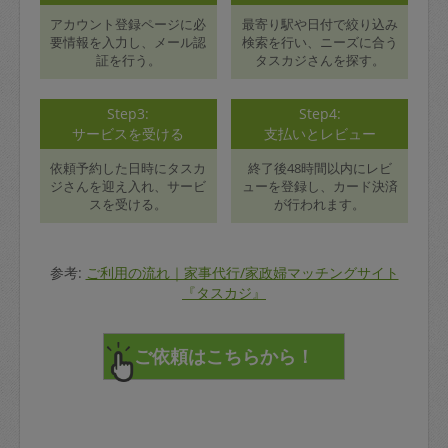
アカウント登録ページに必
最寄り駅や日付で絞り込み
要情報を入力し、メール認
検索を行い、ニーズに合う
証を行う。
タスカジさんを探す。
Step3:
Step4:
サービスを受ける
支払いとレビュー
依頼予約した日時にタスカ
終了後48時間以内にレビ
ジさんを迎え入れ、サービ
ューを登録し、カード決済
スを受ける。
が行われます。
参考:
ご利用の流れ｜家事代行/家政婦マッチングサイト
『タスカジ』