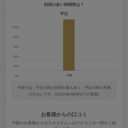
利用の多い時間帯は？
定期契約をキャンセルする場合、毎週定
期は月2回まで隔週定期は月1回までキャ
平日
ンセル料は発生しません。それ以上はキ
100%
ャンセル料が発生します。
80%
定期契約キャンセル料：
60%
・1回につき1,200円※
40%
・詳細ルールは、
こちら
を参照くださ
い。
20%
13時
0%
※キャンセル料金の設定について：
定期依頼1回（3時間）の金額とスポット
中郡では、平日13時の利用が最も多く、平日13時の利用
が少ないです。(2026/08/08 時点での更新)
1回（3時間）依頼した場合の金額の差額
相当で料金設定されています。
お客様からの口コミ
中郡のお客様からタスカジさんへのクチコミの一部をご紹