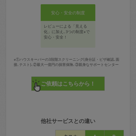
安心・安全の制度
レビューによる「見える
化」に加え､3つの制度※で
安心・安全！
※①ハウスキーパーの3段階スクリーニング(身分証・ビザ確認､面
接､テスト)､②最大一億円の損害保険､③親身なサポートセンター
他社サービスとの違い