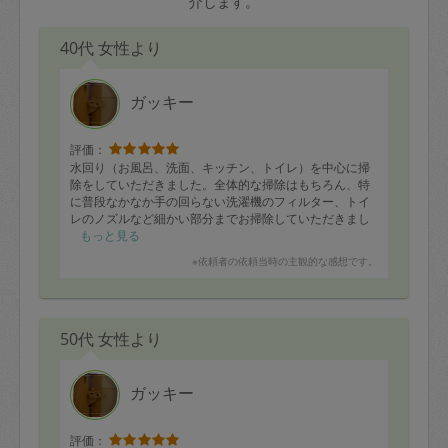
介します。
40代 女性より
ガッキー
評価：
水回り（お風呂、洗面、キッチン、トイレ）を中心に掃
除をしていただきました。全体的な掃除はもちろん、特
に普段なかなか手の回らない洗濯機のフィルター、トイ
レのノズルなど細かい部分までお掃除していただきまし
た。とても丁寧に作業していただき、家の中がピカピカ
もっと見る
になりました。お願いして本当に良かったです。
※依頼者の依頼当時の主観的な感想です。
またよろしくお願いします。
50代 女性より
ガッキー
評価：