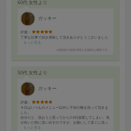
60代 女性より
自分でできるところも進めつつ、引き続きお願いさせて
いただき完成形までにまでできればと思います。
ガッキー
評価：
丁寧な仕事で拭き掃除して頂きありがとうございました
もっと見る
※依頼者の依頼当時の主観的な感想です。
50代 女性より
ガッキー
評価：
今日はいつものメニュー以外に子供の靴を洗って頂きま
した。
自分だと、洗おうと思ってから3.4日放置してしまい、気
が向いた時に洗い出すのですが、お願いして直ぐに洗っ
て頂けて干して下さるのは、とても助かるなぁと思いま
もっと見る