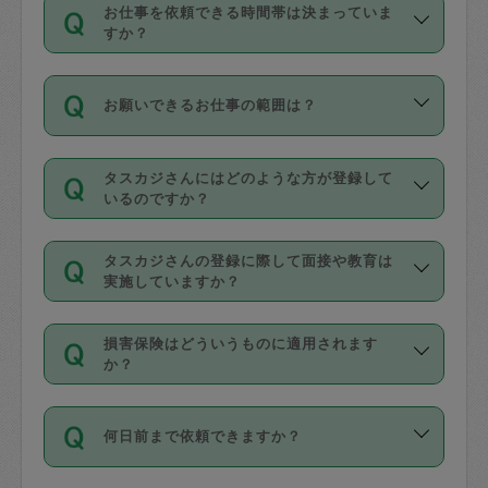
す。
丈夫です。
お仕事を依頼できる時間帯は決まっていま
料金のご請求と合わせてお支払いとなり
定期の最低利用回数は設けていない代わ
デビットカード・プリペイドカード（Vプ
すか？
ます。交通費の金額は「依頼の詳細」に
りに、一定数を超えたキャンセルは有償
リカ、au WALLETなど）
は支払にはご利
時間帯は3種類あります。いずれも１回あ
自動計算で表示されます。
でキャンセルすることが出来ます。
用いただけませんのでご注意ください。
お願いできるお仕事の範囲は？
たり３時間です。
銀行振込や現金払いも対応していませ
（例：毎週定期の場合は３回以上のキャ
ん。
掃除、整理収納、洗濯、買い物、料理、
・ＡＭ ９時～１２時
ンセルが有償（1200円、隔週定期の場合
なお、タスカジさんの交通費も、依頼料
タスカジさんにはどのような方が登録して
作り置きです。タスカジさんによってで
・ＰＭ １３時～１６時
いるのですか？
は２回以上のキャンセルが有償（1200
金のご請求と合わせてお支払いとなりま
きる仕事の範囲が異なりますので、依頼
・夜 １８時～２１時
円））
す。交通費の金額は「依頼の詳細」に自
主婦として長年の家事経験をお持ちの
する前にタスカジさんのプロフィールで
動計算で表示されます。
タスカジさんの登録に際して面接や教育は
方、栄養士・調理師といった資格者で保
確認してください。
開始時間を２時間前後変更することが可
実施していますか？
育園や学校の給食やレストランで料理関
基本的に、高所での作業や危険作業、屋
能です。依頼送信後、個別にタスカジさ
応募の際に、各自事務局との面接と説明
係の専門職に従事されていた方、日本で
外での作業は対象外です。
んにメッセージを送り調整してくださ
損害保険はどういうものに適用されます
を行っています。その後、身分証明書の
すでにハウスキーパーや英語の先生とし
か？
い。ただし、２時間を越えての調整はで
写真提出をしていただいています。外国
てお仕事をしているフィリピン出身の
きません。
依頼者とタスカジさんとの間でタスカジ
人の場合は在留カードで労働許可状況を
方、海外からの留学生、家事が好きな会
万が一、依頼した時間帯と作業時間が１
何日前まで依頼できますか？
を通して成立した作業時間内での作業に
確認しています。タスカジさんトレーニ
社員など様々なバックグラウンドの方が
時間も被らない場合、損害保険の対象外
適用されます。作業範囲は、掃除、洗
ング動画を使ったセルフトレーニングの
登録しています。
となりますので、ご注意ください。