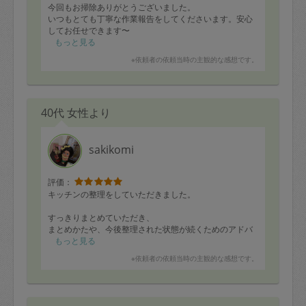
今回もお掃除ありがとうございました。
いつもとても丁寧な作業報告をしてくださいます。安心
してお任せできます〜
もっと見る
※依頼者の依頼当時の主観的な感想です。
40代 女性より
sakikomi
評価：
キッチンの整理をしていただきました。
すっきりまとめていただき、
まとめかたや、今後整理された状態が続くためのアドバ
イスもいただきととても助かりました！
もっと見る
ありがとうございます。
※依頼者の依頼当時の主観的な感想です。
まだ引き続き片付けが必要なのですが、
最終的に理想となる状態がなんとなく想像できるように
なりましたので