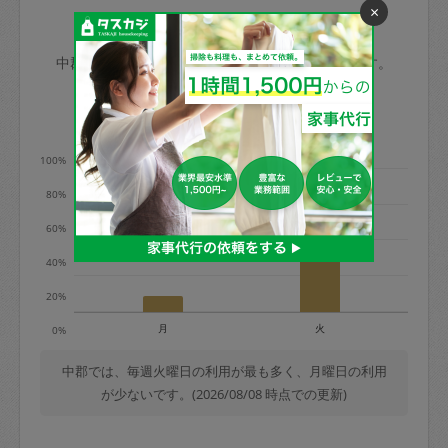
×
玉、など
きた場合は損害保険の対象外となるので
依頼者不在による当日キャンセル＝依頼
中郡の家事代行ご利用状況
ご注意ください。
金額の100%＋交通費全額
中郡のタスカジの利用データを元に掲載しています。
あわせてこちらも参照ください
：
初めて
利用します。注意しなくてはいけない点
※例：依頼日時／土曜日午前9時開始の場
利用の多い曜日は？
はありますか？
合、水曜日午前9時以降はキャンセル料が
発生
100%
水曜日9時〜金曜日9時まで＝依頼料金の
80%
50%
60%
金曜日9時～土曜日8時まで＝依頼金額の
100%
40%
土曜日8時〜実施時間＝依頼金額の100%
20%
＋交通費全額
月
火
0%
依頼者不在による当日キャンセル＝依頼
金額の100%＋交通費全額
中郡では、毎週火曜日の利用が最も多く、月曜日の利用
が少ないです。(2026/08/08 時点での更新)
2. 定期契約キャンセル（定期契約のみ）