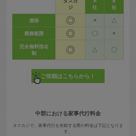
タスカ
A
B
ジ
社
社
◎
×
△
価格
◎
〇
×
業務範囲
完全無料指名
◎
△
〇
制
中郡における家事代行料金
タスカジで、家事代行を依頼する際の料金は下記となりま
す。