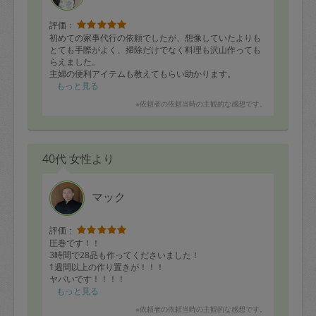
評価：
初めての家事代行の依頼でしたが、想像していたよりも
とても手際がよく、掃除だけでなく料理も沢山作っても
らえました。
主婦の便利アイテムも教えてもらい助かります。
もっと見る
あえて悪い点をあげるなら、拭き掃除した階段に取り残
※依頼者の依頼当時の主観的な感想です。
しの埃が少し残っていたのがちょっと残念です。
お料理はとてもおいしかったので、今度はお料理メイン
で頼みたいと思いました！
40代 女性より
マック
評価：
圧巻です！！
3時間で28品も作ってくださいました！
1週間以上の作り置きが！！！
ヤバいです！！！！
もっと見る
マックさん、時折キッチンから鼻歌が聞こえて来てたの
※依頼者の依頼当時の主観的な感想です。
で楽しくお料理されてるのかなー？🎵