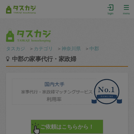
login
menu
タスカジ
＞
カテゴリ
＞
神奈川県
＞
中郡
中郡の家事代行・家政婦