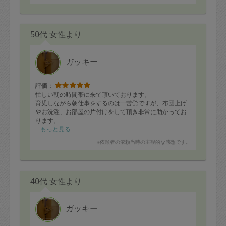
なんて思いながらこちらはゲームをさせていただいて、
気を使わずに過ごせたのでとても楽させていただきまし
た！
50代 女性より
冷蔵・冷凍の仕分け方、そしてお料理一品一品の説明、
食べ方に悩んだらメッセージしてください等、お気遣い
もありがとうございます。
ガッキー
仕舞いがてら少しずつ味見しましたが…なんとまぁ美味
しいこと。
さすがですね！
評価：
又お願いしたいです(○︎´∀︎`)
忙しい朝の時間帯に来て頂いております。
育児しながら朝仕事をするのは一苦労ですが、布団上げ
うちの子がグズグズしてたりキッチンへ行ったりしてた
やお洗濯、お部屋の片付けをして頂き非常に助かってお
のは…
ります。
テーブルの上にお料理がたくさんあって、お肉を食べた
子供の送りが終わり家に帰って来ると、片付いたシン
もっと見る
かったからだそうです。
ク。
※依頼者の依頼当時の主観的な感想です。
素直に言ってくれれば良いのに…
心がホッと休まります。
40代 女性より
ガッキー