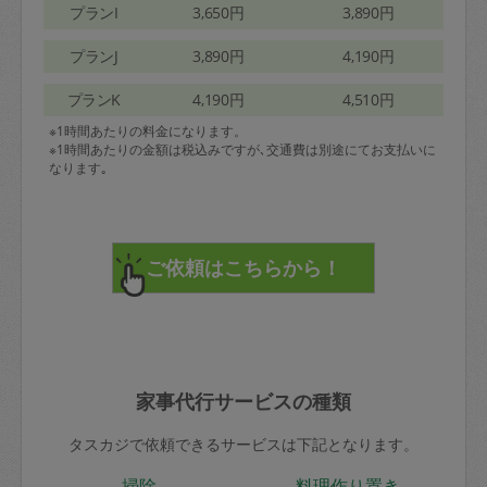
プランI
3,650円
3,890円
プランJ
3,890円
4,190円
プランK
4,190円
4,510円
※1時間あたりの料金になります。
※1時間あたりの金額は税込みですが､交通費は別途にてお支払いに
なります｡
家事代行サービスの種類
タスカジで依頼できるサービスは下記となります。
掃除
料理作り置き