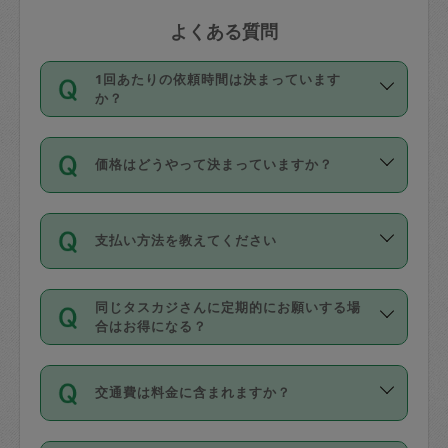
よくある質問
1回あたりの依頼時間は決まっています
か？
依頼1回につき3時間固定です。3時間を
価格はどうやって決まっていますか？
超えて依頼したい場合は、延長機能をご
利用ください。機能をご利用いただくに
11種類の価格帯の中からタスカジさん自
は、タスカジさんに事前に相談し、合意
支払い方法を教えてください
身が価格を選んで設定しています。
の上事前申請することが必要です。な
タスカジさんの価格設定には最初は制限
お、3時間を下回っても、値引き等はござ
お支払方法はクレジットカード（Visa／
があり、レビュー件数、レビューの平均
いません。
同じタスカジさんに定期的にお願いする場
Master／JCB／AMERICAN EXPRESS／
値、などで除々に設定可能な最高額が上
合はお得になる？
Diners Club）のみとなります。
がっていく仕組みになっています。
依頼には「スポット」と「定期（毎週｜
カード情報のご登録は、依頼リクエスト
交通費は料金に含まれますか？
隔週）」があり、「定期」の依頼は「ス
を行う際にご入力ください。プロフィー
ポット」よりお得な料金でご利用できま
ル登録時にはご入力いただかなくても大
交通費は依頼料金とは別途発生し、依頼