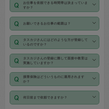
す。
丈夫です。
お仕事を依頼できる時間帯は決まっていま
料金のご請求と合わせてお支払いとなり
定期の最低利用回数は設けていない代わ
デビットカード・プリペイドカード（Vプ
すか？
ます。交通費の金額は「依頼の詳細」に
りに、一定数を超えたキャンセルは有償
リカ、au WALLETなど）
は支払にはご利
時間帯は3種類あります。いずれも１回あ
自動計算で表示されます。
でキャンセルすることが出来ます。
用いただけませんのでご注意ください。
お願いできるお仕事の範囲は？
たり３時間です。
銀行振込や現金払いも対応していませ
（例：毎週定期の場合は３回以上のキャ
ん。
掃除、整理収納、洗濯、買い物、料理、
・ＡＭ ９時～１２時
ンセルが有償（1200円、隔週定期の場合
なお、タスカジさんの交通費も、依頼料
タスカジさんにはどのような方が登録して
作り置きです。タスカジさんによってで
・ＰＭ １３時～１６時
いるのですか？
は２回以上のキャンセルが有償（1200
金のご請求と合わせてお支払いとなりま
きる仕事の範囲が異なりますので、依頼
・夜 １８時～２１時
円））
す。交通費の金額は「依頼の詳細」に自
主婦として長年の家事経験をお持ちの
する前にタスカジさんのプロフィールで
動計算で表示されます。
タスカジさんの登録に際して面接や教育は
方、栄養士・調理師といった資格者で保
確認してください。
開始時間を２時間前後変更することが可
実施していますか？
育園や学校の給食やレストランで料理関
基本的に、高所での作業や危険作業、屋
能です。依頼送信後、個別にタスカジさ
応募の際に、各自事務局との面接と説明
係の専門職に従事されていた方、日本で
外での作業は対象外です。
んにメッセージを送り調整してくださ
損害保険はどういうものに適用されます
を行っています。その後、身分証明書の
すでにハウスキーパーや英語の先生とし
か？
い。ただし、２時間を越えての調整はで
写真提出をしていただいています。外国
てお仕事をしているフィリピン出身の
きません。
依頼者とタスカジさんとの間でタスカジ
人の場合は在留カードで労働許可状況を
方、海外からの留学生、家事が好きな会
万が一、依頼した時間帯と作業時間が１
何日前まで依頼できますか？
を通して成立した作業時間内での作業に
確認しています。タスカジさんトレーニ
社員など様々なバックグラウンドの方が
時間も被らない場合、損害保険の対象外
適用されます。作業範囲は、掃除、洗
ング動画を使ったセルフトレーニングの
登録しています。
となりますので、ご注意ください。