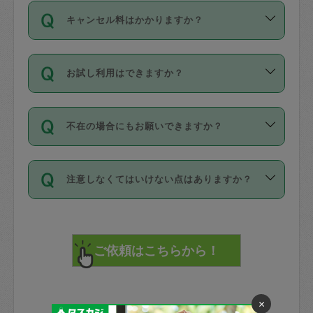
ご依頼は、現在を起点に3日後（72時間
濯、料理、作り置き、整理収納、買い物
のち、タスカジモニター宅にて３時間の
また外国人の方は英語しか話せない方、
キャンセル料はかかりますか？
以降）の日時から受付可能となっていま
です。作業中に物を壊したり、人にけが
現場トライアルを受け、合格したタスカ
日本語も話せる方など様々です。
す。
をさせたりした場合が対象で、補償金額
ジさんが活動されています。
キャンセル料には、以下の2種類がありま
ただし、72時間を切った直前の日程では
は対物1000万円、対人1億円が上限で
バックグラウンドや得意分野はプロフィ
お試し利用はできますか？
す。
タスカジさんへ「募集」をかけることが
す。
※テストセンターの講評は１件目のレビュ
ールに記載していますので、各自の得意
可能です。
ーとして記載されていますので依頼の際
分野を見極めて、目的に合わせてお仕事
「お試し利用」というメニューはありま
万が一損害が発生した場合は、その場の
に参考にしてください。
を依頼してください。
不在の場合にもお願いできますか？
せんが、「一回のみ」依頼を活用するこ
1. 直前キャンセル（定期、スポット契約
写真を撮り、
参考
：
【詳細】タスカジさんの登録に際
とによって、気に入ったタスカジさんを
共通）
タスカジサポートセンターまでご連絡く
して面接や教育は実施していますか？
不在の場合の作業はタスカジさんの同意
見つけることができます。
・タスカジさんのお仕事開始予定時間前
ださい。
注意しなくてはいけない点はありますか？
が必要です。数回の依頼ののち、タスカ
72時間を超える※と、以下のキャンセル
詳細FAQ：
損害賠償保険について教えて
ジさんと依頼者の間で十分な信頼関係が
まず、条件の合う気になるタスカジさ
料が発生します。
ください。
貴重品は紛失の際トラブルの元となるの
できたのち、タスカジさんに依頼してみ
ん、２・３人に「スポット」依頼をして
で、必ず鍵のかかるロッカーや金庫に入
てください。
みてください。
直前キャンセル料：
れて依頼者の責任の元管理するよう心掛
不在時に部屋に入るためにタスカジさん
その後、一番気に入ったタスカジさんに
72時間前〜24時間前＝依頼料金の50%
けてください。
に鍵を預ける必要がありますが、タスカ
「定期（毎週・隔週）」依頼をしてくだ
24時間前～1時間前＝依頼金額の100%
※パスポート、クレジットカード、銀行カ
ジさんが紛失した鍵によって二次的な損
さい。
1時間前〜実施時間＝依頼金額の100%＋
×
ード、5千円以上のアクセサリー、500円
害（たとえば、第三者の侵入など）が起
交通費全額