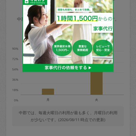
玉、など
きた場合は損害保険の対象外となるので
依頼者不在による当日キャンセル＝依頼
中郡の家事代行ご利用状況
ご注意ください。
金額の100%＋交通費全額
中郡のタスカジの利用データを元に掲載しています。
あわせてこちらも参照ください
：
初めて
利用します。注意しなくてはいけない点
※例：依頼日時／土曜日午前9時開始の場
利用の多い曜日は？
はありますか？
合、水曜日午前9時以降はキャンセル料が
発生
90%
水曜日9時〜金曜日9時まで＝依頼料金の
72%
50%
54%
金曜日9時～土曜日8時まで＝依頼金額の
100%
36%
土曜日8時〜実施時間＝依頼金額の100%
18%
＋交通費全額
月
火
0%
依頼者不在による当日キャンセル＝依頼
金額の100%＋交通費全額
中郡では、毎週火曜日の利用が最も多く、月曜日の利用
が少ないです。(2026/08/11 時点での更新)
2. 定期契約キャンセル（定期契約のみ）