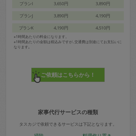
プランI
3,650円
3,890円
プランJ
3,890円
4,190円
プランK
4,190円
4,510円
※1時間あたりの料金になります。
※1時間あたりの金額は税込みですが､交通費は別途にてお支払いに
なります｡
家事代行サービスの種類
タスカジで依頼できるサービスは下記となります。
掃除
料理作り置き