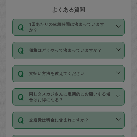
よくある質問
1回あたりの依頼時間は決まっています
か？
依頼1回につき3時間固定です。3時間を
価格はどうやって決まっていますか？
超えて依頼したい場合は、延長機能をご
利用ください。機能をご利用いただくに
11種類の価格帯の中からタスカジさん自
は、タスカジさんに事前に相談し、合意
支払い方法を教えてください
身が価格を選んで設定しています。
の上事前申請することが必要です。な
タスカジさんの価格設定には最初は制限
お、3時間を下回っても、値引き等はござ
お支払方法はクレジットカード（Visa／
があり、レビュー件数、レビューの平均
いません。
同じタスカジさんに定期的にお願いする場
Master／JCB／AMERICAN EXPRESS／
値、などで除々に設定可能な最高額が上
合はお得になる？
Diners Club）のみとなります。
がっていく仕組みになっています。
依頼には「スポット」と「定期（毎週｜
カード情報のご登録は、依頼リクエスト
交通費は料金に含まれますか？
隔週）」があり、「定期」の依頼は「ス
を行う際にご入力ください。プロフィー
ポット」よりお得な料金でご利用できま
ル登録時にはご入力いただかなくても大
交通費は依頼料金とは別途発生し、依頼