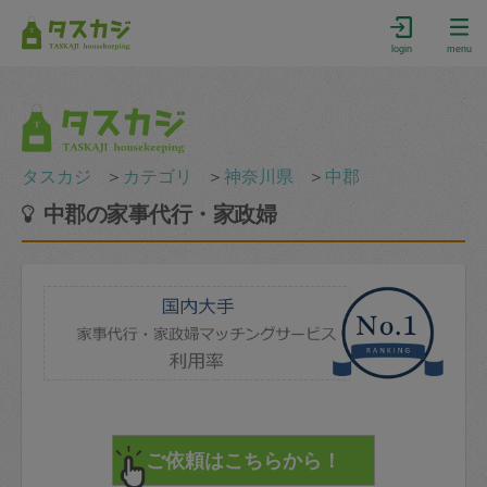
login
menu
タスカジ
＞
カテゴリ
＞
神奈川県
＞
中郡
中郡の家事代行・家政婦