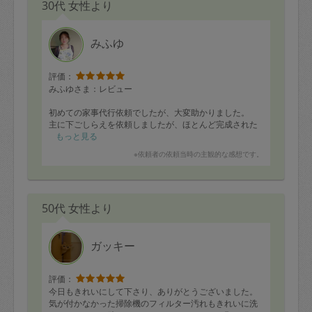
30代 女性より
みふゆ
評価：
みふゆさま：レビュー
初めての家事代行依頼でしたが、大変助かりました。
主に下ごしらえを依頼しましたが、ほとんど完成された
ものもあり、翌日の昼食がとてもスピーディーで充実し
もっと見る
たものになりました。
※依頼者の依頼当時の主観的な感想です。
排水口も綺麗になり、コミュニケーションも熟慮された
もので安心してお話しでき、とても頼りになりました。
何より、親元から離れて家庭を持つと家事を勉強できる
機会や、家庭のことを相談できる存在が遠く、一人で不
50代 女性より
安も多かったのですが、いつもやっていることを夫では
なく第三者から見つめ直していただくことで精神的にも
軽くなり、嬉しい気持ちになるということを知りまし
た。
ガッキー
初回なのでご説明が半分でしたが、依頼中のお時間で外
出準備と、ずっとできなかった家具の修繕、水まわり掃
除、床掃除、備品発注、一度もできていなかった自分の
評価：
デスクの掃除などを進めることができました。
今日もきれいにして下さり、ありがとうございました。
本当に有り難うございました。
気が付かなかった掃除機のフィルター汚れもきれいに洗