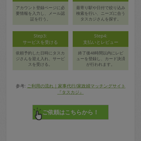
アカウント登録ページに必
最寄り駅や日付で絞り込み
要情報を入力し、メール認
検索を行い、ニーズに合う
証を行う。
タスカジさんを探す。
Step3:
Step4:
サービスを受ける
支払いとレビュー
依頼予約した日時にタスカ
終了後48時間以内にレビ
ジさんを迎え入れ、サービ
ューを登録し、カード決済
スを受ける。
が行われます。
参考:
ご利用の流れ｜家事代行/家政婦マッチングサイト
『タスカジ』