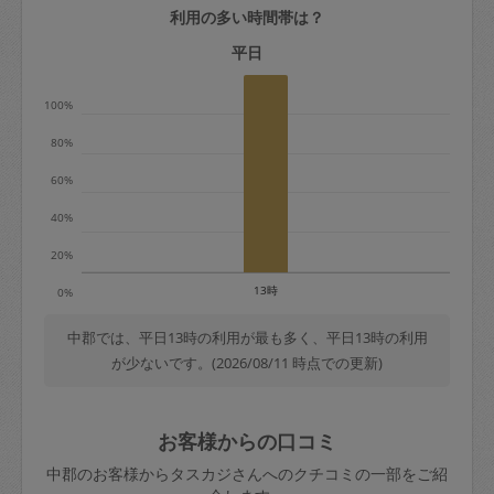
利用の多い時間帯は？
定期契約をキャンセルする場合、毎週定
期は月2回まで隔週定期は月1回までキャ
平日
ンセル料は発生しません。それ以上はキ
100%
ャンセル料が発生します。
80%
定期契約キャンセル料：
60%
・1回につき1,200円※
40%
・詳細ルールは、
こちら
を参照くださ
い。
20%
13時
0%
※キャンセル料金の設定について：
定期依頼1回（3時間）の金額とスポット
中郡では、平日13時の利用が最も多く、平日13時の利用
が少ないです。(2026/08/11 時点での更新)
1回（3時間）依頼した場合の金額の差額
相当で料金設定されています。
お客様からの口コミ
中郡のお客様からタスカジさんへのクチコミの一部をご紹