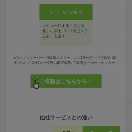
安心・安全の制度
レビューによる「見える
化」に加え､3つの制度※で
安心・安全！
※①ハウスキーパーの3段階スクリーニング(身分証・ビザ確認､面
接､テスト)､②最大一億円の損害保険､③親身なサポートセンター
他社サービスとの違い