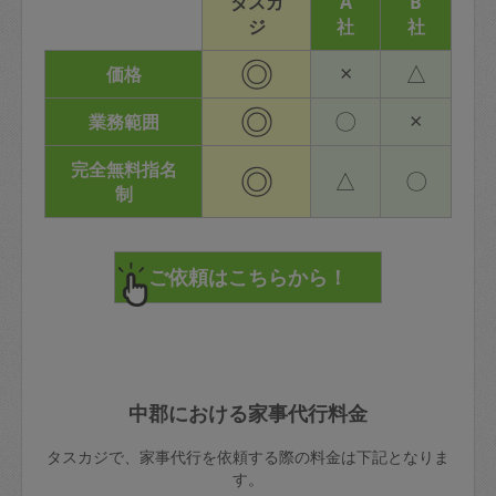
タスカ
A
B
ジ
社
社
◎
×
△
価格
◎
〇
×
業務範囲
完全無料指名
◎
△
〇
制
中郡における家事代行料金
タスカジで、家事代行を依頼する際の料金は下記となりま
す。