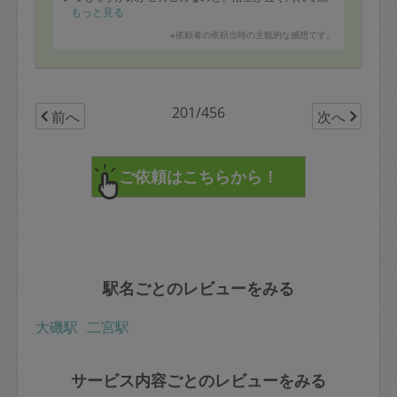
カビが発生するのですが毎回綺麗になっております。
もっと見る
これからも宜しくお願い致します。
※依頼者の依頼当時の主観的な感想です。
201/456
前へ
次へ
駅名ごとのレビューをみる
大磯駅
二宮駅
サービス内容ごとのレビューをみる