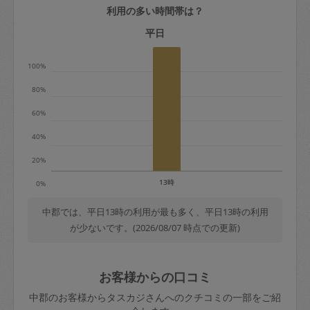
利用の多い時間帯は？
定期契約をキャンセルする場合、毎週定
期は月2回まで隔週定期は月1回までキャ
平日
ンセル料は発生しません。それ以上はキ
100%
ャンセル料が発生します。
80%
定期契約キャンセル料：
60%
・1回につき1,200円※
40%
・詳細ルールは、
こちら
を参照くださ
い。
20%
13時
0%
※キャンセル料金の設定について：
定期依頼1回（3時間）の金額とスポット
中郡では、平日13時の利用が最も多く、平日13時の利用
が少ないです。(2026/08/07 時点での更新)
1回（3時間）依頼した場合の金額の差額
相当で料金設定されています。
お客様からの口コミ
中郡のお客様からタスカジさんへのクチコミの一部をご紹