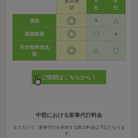
タスカ
A
B
ジ
社
社
◎
×
△
価格
◎
〇
×
業務範囲
完全無料指名
◎
△
〇
制
中郡における家事代行料金
タスカジで、家事代行を依頼する際の料金は下記となりま
す。