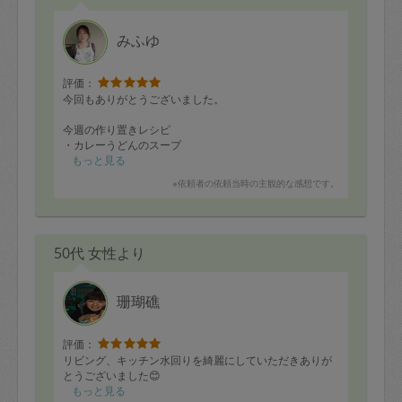
みふゆ
評価：
今回もありがとうございました。
今週の作り置きレシピ
・カレーうどんのスープ
・焼肉
もっと見る
・香味野菜のサラダ
※依頼者の依頼当時の主観的な感想です。
・キュウリとワカメの酢の物
・冷奴のタレ（ドライトマトなど）
・カイワレとタラコ、チーズの和え物
・鰆のメニュー2品（和風とイタリアン）
50代 女性より
・キノコの炒め物
冷奴のタレとカイワレの和え物、ヒットです(^^♪
珊瑚礁
また次回もよろしくお願いします！
評価：
リビング、キッチン水回りを綺麗にしていただきありが
とうございました😊
もっと見る