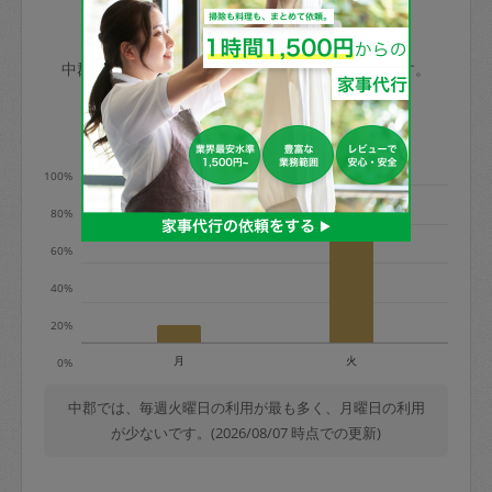
玉、など
きた場合は損害保険の対象外となるので
依頼者不在による当日キャンセル＝依頼
中郡の家事代行ご利用状況
ご注意ください。
金額の100%＋交通費全額
中郡のタスカジの利用データを元に掲載しています。
あわせてこちらも参照ください
：
初めて
利用します。注意しなくてはいけない点
※例：依頼日時／土曜日午前9時開始の場
利用の多い曜日は？
はありますか？
合、水曜日午前9時以降はキャンセル料が
発生
100%
水曜日9時〜金曜日9時まで＝依頼料金の
80%
50%
60%
金曜日9時～土曜日8時まで＝依頼金額の
100%
40%
土曜日8時〜実施時間＝依頼金額の100%
20%
＋交通費全額
月
火
0%
依頼者不在による当日キャンセル＝依頼
金額の100%＋交通費全額
中郡では、毎週火曜日の利用が最も多く、月曜日の利用
が少ないです。(2026/08/07 時点での更新)
2. 定期契約キャンセル（定期契約のみ）