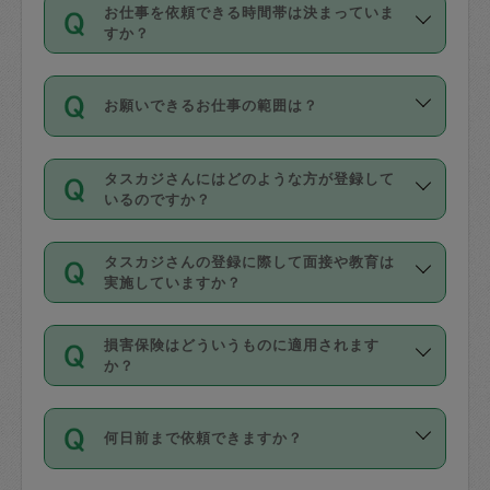
す。
丈夫です。
お仕事を依頼できる時間帯は決まっていま
料金のご請求と合わせてお支払いとなり
定期の最低利用回数は設けていない代わ
デビットカード・プリペイドカード（Vプ
すか？
ます。交通費の金額は「依頼の詳細」に
りに、一定数を超えたキャンセルは有償
リカ、au WALLETなど）
は支払にはご利
時間帯は3種類あります。いずれも１回あ
自動計算で表示されます。
でキャンセルすることが出来ます。
用いただけませんのでご注意ください。
お願いできるお仕事の範囲は？
たり３時間です。
銀行振込や現金払いも対応していませ
（例：毎週定期の場合は３回以上のキャ
ん。
掃除、整理収納、洗濯、買い物、料理、
・ＡＭ ９時～１２時
ンセルが有償（1200円、隔週定期の場合
なお、タスカジさんの交通費も、依頼料
タスカジさんにはどのような方が登録して
作り置きです。タスカジさんによってで
・ＰＭ １３時～１６時
いるのですか？
は２回以上のキャンセルが有償（1200
金のご請求と合わせてお支払いとなりま
きる仕事の範囲が異なりますので、依頼
・夜 １８時～２１時
円））
す。交通費の金額は「依頼の詳細」に自
主婦として長年の家事経験をお持ちの
する前にタスカジさんのプロフィールで
動計算で表示されます。
タスカジさんの登録に際して面接や教育は
方、栄養士・調理師といった資格者で保
確認してください。
開始時間を２時間前後変更することが可
実施していますか？
育園や学校の給食やレストランで料理関
基本的に、高所での作業や危険作業、屋
能です。依頼送信後、個別にタスカジさ
応募の際に、各自事務局との面接と説明
係の専門職に従事されていた方、日本で
外での作業は対象外です。
んにメッセージを送り調整してくださ
損害保険はどういうものに適用されます
を行っています。その後、身分証明書の
すでにハウスキーパーや英語の先生とし
か？
い。ただし、２時間を越えての調整はで
写真提出をしていただいています。外国
てお仕事をしているフィリピン出身の
きません。
依頼者とタスカジさんとの間でタスカジ
人の場合は在留カードで労働許可状況を
方、海外からの留学生、家事が好きな会
万が一、依頼した時間帯と作業時間が１
何日前まで依頼できますか？
を通して成立した作業時間内での作業に
確認しています。タスカジさんトレーニ
社員など様々なバックグラウンドの方が
時間も被らない場合、損害保険の対象外
適用されます。作業範囲は、掃除、洗
ング動画を使ったセルフトレーニングの
登録しています。
となりますので、ご注意ください。