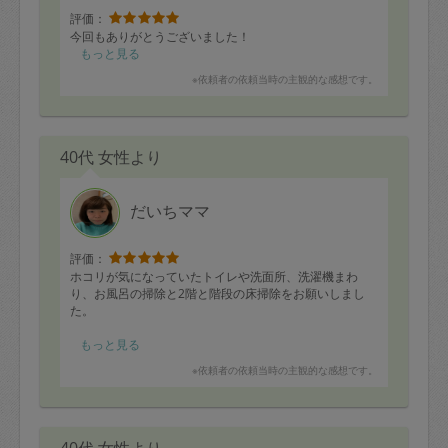
評価：
今回もありがとうございました！
もっと見る
※依頼者の依頼当時の主観的な感想です。
40代 女性より
だいちママ
評価：
ホコリが気になっていたトイレや洗面所、洗濯機まわ
り、お風呂の掃除と2階と階段の床掃除をお願いしまし
た。
お風呂のドアレールのこびりついた汚れも落として頂
もっと見る
き、階段の床は水拭きして頂けてとてもスッキリしまし
※依頼者の依頼当時の主観的な感想です。
た。
最後はベランダの窓まわりの拭き掃除もやって下さり、
時間いっぱいお掃除して頂きました。
40代 女性より