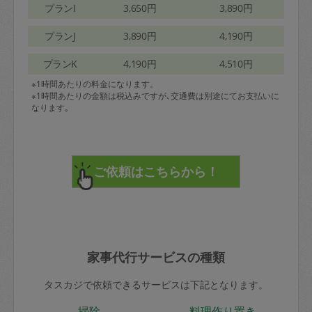
プランI
3,650円
3,890円
プランJ
3,890円
4,190円
プランK
4,190円
4,510円
※1時間あたりの料金になります。
※1時間あたりの金額は税込みですが､交通費は別途にてお支払いに
なります｡
家事代行サービスの種類
タスカジで依頼できるサービスは下記となります。
掃除
料理作り置き