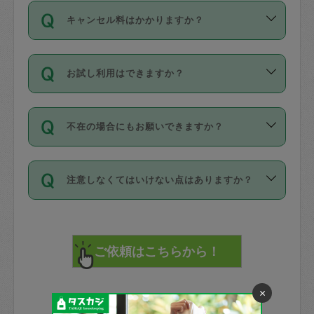
ご依頼は、現在を起点に3日後（72時間
濯、料理、作り置き、整理収納、買い物
のち、タスカジモニター宅にて３時間の
また外国人の方は英語しか話せない方、
キャンセル料はかかりますか？
以降）の日時から受付可能となっていま
です。作業中に物を壊したり、人にけが
現場トライアルを受け、合格したタスカ
日本語も話せる方など様々です。
す。
をさせたりした場合が対象で、補償金額
ジさんが活動されています。
キャンセル料には、以下の2種類がありま
ただし、72時間を切った直前の日程では
は対物1000万円、対人1億円が上限で
バックグラウンドや得意分野はプロフィ
お試し利用はできますか？
す。
タスカジさんへ「募集」をかけることが
す。
※テストセンターの講評は１件目のレビュ
ールに記載していますので、各自の得意
可能です。
ーとして記載されていますので依頼の際
分野を見極めて、目的に合わせてお仕事
「お試し利用」というメニューはありま
万が一損害が発生した場合は、その場の
に参考にしてください。
を依頼してください。
不在の場合にもお願いできますか？
せんが、「一回のみ」依頼を活用するこ
1. 直前キャンセル（定期、スポット契約
写真を撮り、
参考
：
【詳細】タスカジさんの登録に際
とによって、気に入ったタスカジさんを
共通）
タスカジサポートセンターまでご連絡く
して面接や教育は実施していますか？
不在の場合の作業はタスカジさんの同意
見つけることができます。
・タスカジさんのお仕事開始予定時間前
ださい。
注意しなくてはいけない点はありますか？
が必要です。数回の依頼ののち、タスカ
72時間を超える※と、以下のキャンセル
詳細FAQ：
損害賠償保険について教えて
ジさんと依頼者の間で十分な信頼関係が
まず、条件の合う気になるタスカジさ
料が発生します。
ください。
貴重品は紛失の際トラブルの元となるの
できたのち、タスカジさんに依頼してみ
ん、２・３人に「スポット」依頼をして
で、必ず鍵のかかるロッカーや金庫に入
てください。
みてください。
直前キャンセル料：
れて依頼者の責任の元管理するよう心掛
不在時に部屋に入るためにタスカジさん
その後、一番気に入ったタスカジさんに
72時間前〜24時間前＝依頼料金の50%
けてください。
に鍵を預ける必要がありますが、タスカ
「定期（毎週・隔週）」依頼をしてくだ
24時間前～1時間前＝依頼金額の100%
※パスポート、クレジットカード、銀行カ
×
ジさんが紛失した鍵によって二次的な損
さい。
1時間前〜実施時間＝依頼金額の100%＋
ード、5千円以上のアクセサリー、500円
害（たとえば、第三者の侵入など）が起
交通費全額