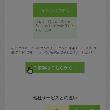
安心・安全の制度
レビューによる「見える
化」に加え､3つの制度※で
安心・安全！
※①ハウスキーパーの3段階スクリーニング(身分証・ビザ確認､面
接､テスト)､②最大一億円の損害保険､③親身なサポートセンター
他社サービスとの違い