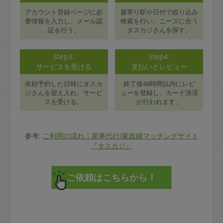
アカウント登録ページに必
最寄り駅や日付で絞り込み
要情報を入力し、メール認
検索を行い、ニーズに合う
証を行う。
タスカジさんを探す。
Step3:
Step4:
サービスを受ける
支払いとレビュー
依頼予約した日時にタスカ
終了後48時間以内にレビ
ジさんを迎え入れ、サービ
ューを登録し、カード決済
スを受ける。
が行われます。
参考:
ご利用の流れ｜家事代行/家政婦マッチングサイト
『タスカジ』