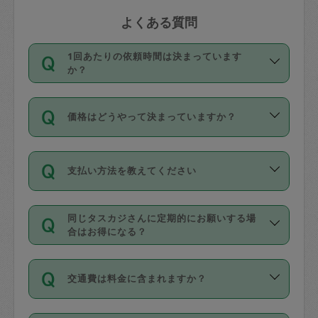
よくある質問
1回あたりの依頼時間は決まっています
か？
依頼1回につき3時間固定です。3時間を
価格はどうやって決まっていますか？
超えて依頼したい場合は、延長機能をご
利用ください。機能をご利用いただくに
11種類の価格帯の中からタスカジさん自
は、タスカジさんに事前に相談し、合意
支払い方法を教えてください
身が価格を選んで設定しています。
の上事前申請することが必要です。な
タスカジさんの価格設定には最初は制限
お、3時間を下回っても、値引き等はござ
お支払方法はクレジットカード（Visa／
があり、レビュー件数、レビューの平均
いません。
同じタスカジさんに定期的にお願いする場
Master／JCB／AMERICAN EXPRESS／
値、などで除々に設定可能な最高額が上
合はお得になる？
Diners Club）のみとなります。
がっていく仕組みになっています。
依頼には「スポット」と「定期（毎週｜
カード情報のご登録は、依頼リクエスト
交通費は料金に含まれますか？
隔週）」があり、「定期」の依頼は「ス
を行う際にご入力ください。プロフィー
ポット」よりお得な料金でご利用できま
ル登録時にはご入力いただかなくても大
交通費は依頼料金とは別途発生し、依頼