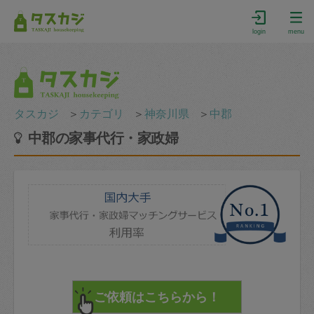
login
menu
タスカジ
＞
カテゴリ
＞
神奈川県
＞
中郡
中郡の家事代行・家政婦