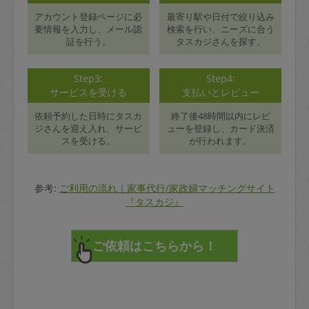
アカウント登録ページに必
最寄り駅や日付で絞り込み
要情報を入力し、メール認
検索を行い、ニーズに合う
証を行う。
タスカジさんを探す。
Step3:
Step4:
サービスを受ける
支払いとレビュー
依頼予約した日時にタスカ
終了後48時間以内にレビ
ジさんを迎え入れ、サービ
ューを登録し、カード決済
スを受ける。
が行われます。
参考:
ご利用の流れ｜家事代行/家政婦マッチングサイト
『タスカジ』