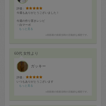
評価：
今週もありがとうございました！
今週の作り置きレシピ
・白マーボ
・山芋とキュウリのさっぱり和え
もっと見る
・山芋バター焼き
※依頼者の依頼当時の主観的な感想です。
・豚ロースの蒸し焼き、リンゴソース
・インゲンとパンチェッタのバター炒め
・茹でトウモロコシ
・餃子
60代 女性より
また来週もよろしくお願い致します！
ガッキー
評価：
いつもありがとうございます
もっと見る
※依頼者の依頼当時の主観的な感想です。