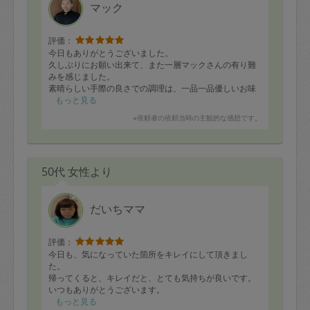
マック
評価：
今日もありがとうございました。
久しぶりにお願い出来て、また一層マックさんの有り難
みを感じました。
素晴らしい手際の良さでの調理は、一品一品優しいお味
でとても美味しく、何を頂いてもほっとします。
もっと見る
ありがとうございました！！
※依頼者の依頼当時の主観的な感想です。
また宜しくお願いいたします。
50代 女性より
だいちママ
評価：
今日も、気になっていた箇所をキレイにして頂きまし
た。
帰ってくると、キレイだと、とても気持ちが良いです。
いつもありがとうございます。
感謝です。
もっと見る