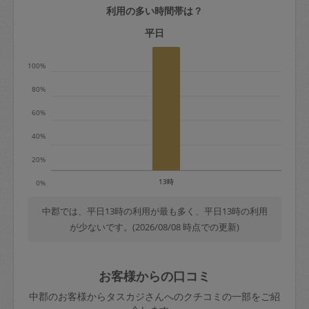
利用の多い時間帯は？
定期契約をキャンセルする場合、毎週定
期は月2回まで隔週定期は月1回までキャ
平日
ンセル料は発生しません。それ以上はキ
100%
ャンセル料が発生します。
80%
定期契約キャンセル料：
60%
・1回につき1,200円※
40%
・詳細ルールは、
こちら
を参照くださ
い。
20%
13時
0%
※キャンセル料金の設定について：
定期依頼1回（3時間）の金額とスポット
中郡では、平日13時の利用が最も多く、平日13時の利用
が少ないです。(2026/08/08 時点での更新)
1回（3時間）依頼した場合の金額の差額
相当で料金設定されています。
お客様からの口コミ
中郡のお客様からタスカジさんへのクチコミの一部をご紹