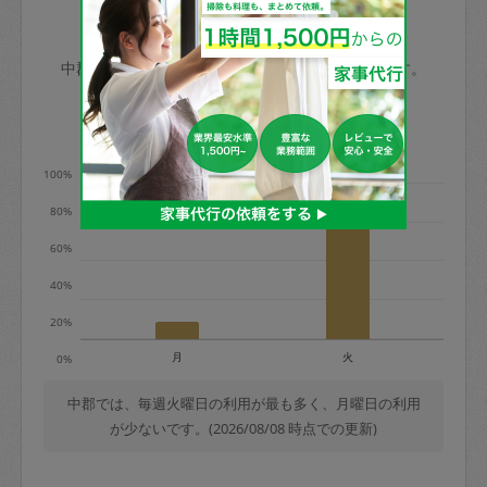
玉、など
きた場合は損害保険の対象外となるので
依頼者不在による当日キャンセル＝依頼
中郡の家事代行ご利用状況
ご注意ください。
金額の100%＋交通費全額
中郡のタスカジの利用データを元に掲載しています。
あわせてこちらも参照ください
：
初めて
利用します。注意しなくてはいけない点
※例：依頼日時／土曜日午前9時開始の場
利用の多い曜日は？
はありますか？
合、水曜日午前9時以降はキャンセル料が
発生
100%
水曜日9時〜金曜日9時まで＝依頼料金の
80%
50%
60%
金曜日9時～土曜日8時まで＝依頼金額の
100%
40%
土曜日8時〜実施時間＝依頼金額の100%
20%
＋交通費全額
月
火
0%
依頼者不在による当日キャンセル＝依頼
金額の100%＋交通費全額
中郡では、毎週火曜日の利用が最も多く、月曜日の利用
が少ないです。(2026/08/08 時点での更新)
2. 定期契約キャンセル（定期契約のみ）