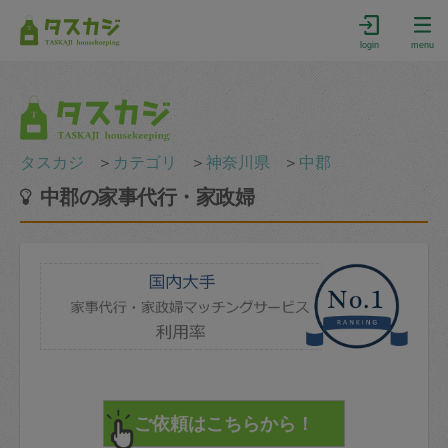
login
menu
タスカジ
＞
カテゴリ
＞
神奈川県
＞
中郡
中郡の家事代行・家政婦