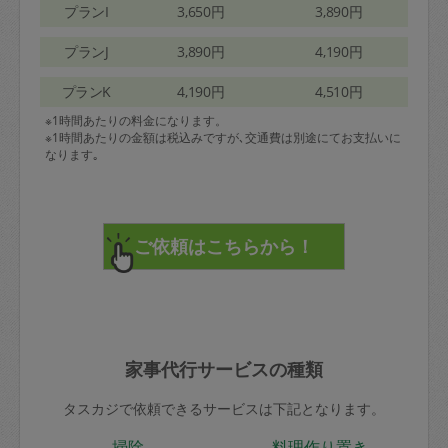
プランI
3,650円
3,890円
プランJ
3,890円
4,190円
プランK
4,190円
4,510円
※1時間あたりの料金になります。
※1時間あたりの金額は税込みですが､交通費は別途にてお支払いに
なります｡
家事代行サービスの種類
タスカジで依頼できるサービスは下記となります。
掃除
料理作り置き