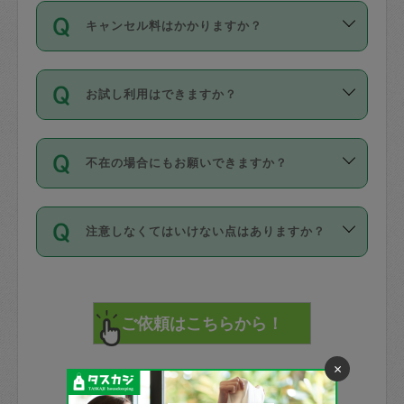
ご依頼は、現在を起点に3日後（72時間
濯、料理、作り置き、整理収納、買い物
のち、タスカジモニター宅にて３時間の
また外国人の方は英語しか話せない方、
キャンセル料はかかりますか？
以降）の日時から受付可能となっていま
です。作業中に物を壊したり、人にけが
現場トライアルを受け、合格したタスカ
日本語も話せる方など様々です。
す。
をさせたりした場合が対象で、補償金額
ジさんが活動されています。
キャンセル料には、以下の2種類がありま
ただし、72時間を切った直前の日程では
は対物1000万円、対人1億円が上限で
バックグラウンドや得意分野はプロフィ
お試し利用はできますか？
す。
タスカジさんへ「募集」をかけることが
す。
※テストセンターの講評は１件目のレビュ
ールに記載していますので、各自の得意
可能です。
ーとして記載されていますので依頼の際
分野を見極めて、目的に合わせてお仕事
「お試し利用」というメニューはありま
万が一損害が発生した場合は、その場の
に参考にしてください。
を依頼してください。
不在の場合にもお願いできますか？
せんが、「一回のみ」依頼を活用するこ
1. 直前キャンセル（定期、スポット契約
写真を撮り、
参考
：
【詳細】タスカジさんの登録に際
とによって、気に入ったタスカジさんを
共通）
タスカジサポートセンターまでご連絡く
して面接や教育は実施していますか？
不在の場合の作業はタスカジさんの同意
見つけることができます。
・タスカジさんのお仕事開始予定時間前
ださい。
注意しなくてはいけない点はありますか？
が必要です。数回の依頼ののち、タスカ
72時間を超える※と、以下のキャンセル
詳細FAQ：
損害賠償保険について教えて
ジさんと依頼者の間で十分な信頼関係が
まず、条件の合う気になるタスカジさ
料が発生します。
ください。
貴重品は紛失の際トラブルの元となるの
できたのち、タスカジさんに依頼してみ
ん、２・３人に「スポット」依頼をして
で、必ず鍵のかかるロッカーや金庫に入
てください。
みてください。
直前キャンセル料：
れて依頼者の責任の元管理するよう心掛
不在時に部屋に入るためにタスカジさん
その後、一番気に入ったタスカジさんに
72時間前〜24時間前＝依頼料金の50%
けてください。
に鍵を預ける必要がありますが、タスカ
「定期（毎週・隔週）」依頼をしてくだ
24時間前～1時間前＝依頼金額の100%
×
※パスポート、クレジットカード、銀行カ
ジさんが紛失した鍵によって二次的な損
さい。
1時間前〜実施時間＝依頼金額の100%＋
ード、5千円以上のアクセサリー、500円
害（たとえば、第三者の侵入など）が起
交通費全額