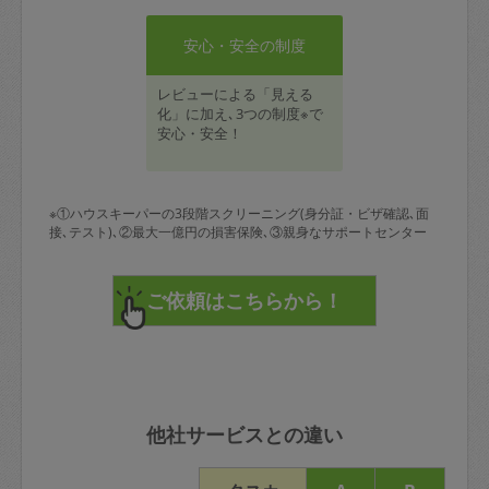
安心・安全の制度
レビューによる「見える
化」に加え､3つの制度※で
安心・安全！
※①ハウスキーパーの3段階スクリーニング(身分証・ビザ確認､面
接､テスト)､②最大一億円の損害保険､③親身なサポートセンター
他社サービスとの違い