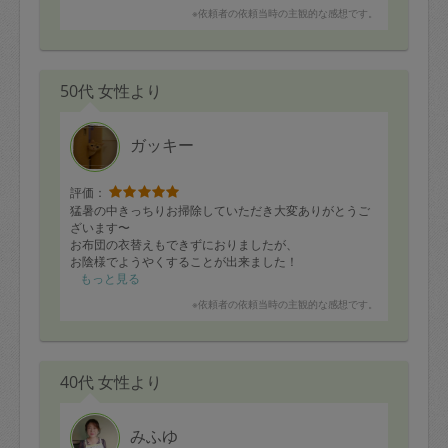
※依頼者の依頼当時の主観的な感想です。
50代 女性より
ガッキー
評価：
猛暑の中きっちりお掃除していただき大変ありがとうご
ざいます〜
お布団の衣替えもできずにおりましたが、
お陰様でようやくすることが出来ました！
感謝です
もっと見る
※依頼者の依頼当時の主観的な感想です。
40代 女性より
みふゆ