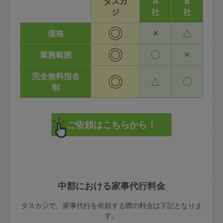
タスカ
A
B
ジ
社
社
◎
×
△
価格
◎
〇
×
業務範囲
完全無料指名
◎
△
〇
制
中郡における家事代行料金
タスカジで、家事代行を依頼する際の料金は下記となりま
す。