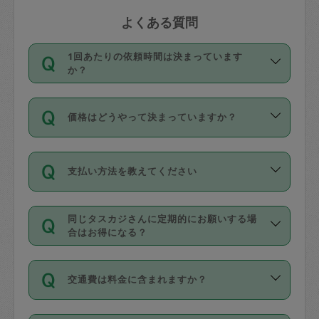
よくある質問
1回あたりの依頼時間は決まっています
か？
依頼1回につき3時間固定です。3時間を
価格はどうやって決まっていますか？
超えて依頼したい場合は、延長機能をご
利用ください。機能をご利用いただくに
11種類の価格帯の中からタスカジさん自
は、タスカジさんに事前に相談し、合意
支払い方法を教えてください
身が価格を選んで設定しています。
の上事前申請することが必要です。な
タスカジさんの価格設定には最初は制限
お、3時間を下回っても、値引き等はござ
お支払方法はクレジットカード（Visa／
があり、レビュー件数、レビューの平均
いません。
同じタスカジさんに定期的にお願いする場
Master／JCB／AMERICAN EXPRESS／
値、などで除々に設定可能な最高額が上
合はお得になる？
Diners Club）のみとなります。
がっていく仕組みになっています。
依頼には「スポット」と「定期（毎週｜
カード情報のご登録は、依頼リクエスト
交通費は料金に含まれますか？
隔週）」があり、「定期」の依頼は「ス
を行う際にご入力ください。プロフィー
ポット」よりお得な料金でご利用できま
ル登録時にはご入力いただかなくても大
交通費は依頼料金とは別途発生し、依頼