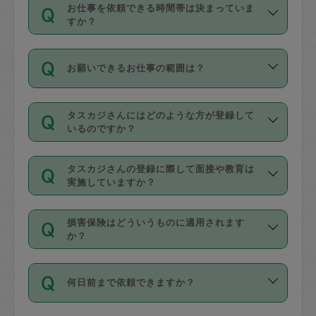
す。
丈夫です。
お仕事を依頼できる時間帯は決まっていま
料金のご請求と合わせてお支払いとなり
定期の最低利用回数は設けていない代わ
デビットカード・プリペイドカード（Vプ
すか？
ます。交通費の金額は「依頼の詳細」に
りに、一定数を超えたキャンセルは有償
リカ、au WALLETなど）
は支払にはご利
時間帯は3種類あります。いずれも１回あ
自動計算で表示されます。
でキャンセルすることが出来ます。
用いただけませんのでご注意ください。
お願いできるお仕事の範囲は？
たり３時間です。
銀行振込や現金払いも対応していませ
（例：毎週定期の場合は３回以上のキャ
ん。
掃除、整理収納、洗濯、買い物、料理、
・ＡＭ ９時～１２時
ンセルが有償（1200円、隔週定期の場合
なお、タスカジさんの交通費も、依頼料
タスカジさんにはどのような方が登録して
作り置きです。タスカジさんによってで
・ＰＭ １３時～１６時
いるのですか？
は２回以上のキャンセルが有償（1200
金のご請求と合わせてお支払いとなりま
きる仕事の範囲が異なりますので、依頼
・夜 １８時～２１時
円））
す。交通費の金額は「依頼の詳細」に自
主婦として長年の家事経験をお持ちの
する前にタスカジさんのプロフィールで
動計算で表示されます。
タスカジさんの登録に際して面接や教育は
方、栄養士・調理師といった資格者で保
確認してください。
開始時間を２時間前後変更することが可
実施していますか？
育園や学校の給食やレストランで料理関
基本的に、高所での作業や危険作業、屋
能です。依頼送信後、個別にタスカジさ
応募の際に、各自事務局との面接と説明
係の専門職に従事されていた方、日本で
外での作業は対象外です。
んにメッセージを送り調整してくださ
損害保険はどういうものに適用されます
を行っています。その後、身分証明書の
すでにハウスキーパーや英語の先生とし
か？
い。ただし、２時間を越えての調整はで
写真提出をしていただいています。外国
てお仕事をしているフィリピン出身の
きません。
依頼者とタスカジさんとの間でタスカジ
人の場合は在留カードで労働許可状況を
方、海外からの留学生、家事が好きな会
万が一、依頼した時間帯と作業時間が１
何日前まで依頼できますか？
を通して成立した作業時間内での作業に
確認しています。タスカジさんトレーニ
社員など様々なバックグラウンドの方が
時間も被らない場合、損害保険の対象外
適用されます。作業範囲は、掃除、洗
ング動画を使ったセルフトレーニングの
登録しています。
となりますので、ご注意ください。