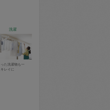
洗濯
まった洗濯物も一
にキレイに