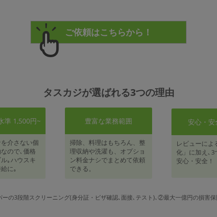
タスカジが選ばれる3つの理由
 1,500円~
豊富な業務範囲
安心・安
者を介さない個
掃除、料理はもちろん、整
レビューによ
なので､価格
理収納や洗濯も、オプショ
化」に加え､3
ル｡ハウスキ
ン料金ナシでまとめて依頼
安心・安全！
給に｡
できる。
パーの3段階スクリーニング(身分証・ビザ確認､面接､テスト)､②最大一億円の損害保