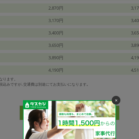
2,870円
3,1
3,170円
3,4
3,400円
3,6
3,650円
3,8
3,890円
4,1
4,190円
4,5
になります。
は税込みですが､交通費は別途にてお支払いになります｡
×