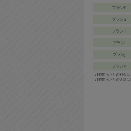
プランF
プランG
プランH
プランI
プランJ
プランK
※1時間あたりの料金
※1時間あたりの金額