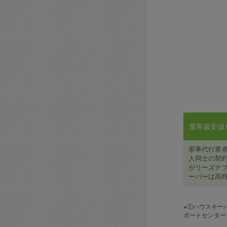
業界最安値水準
家事代行業
人同士の契約
がリーズナブ
ーパーは高時
※①ハウスキー
ポートセンター