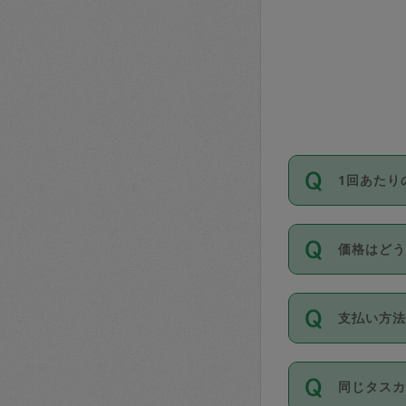
1回あたり
依頼1回に
価格はど
い。機能
が必要です
11種類の
支払い方
タスカジ
除々に設
お支払方法は
同じタス
Club）