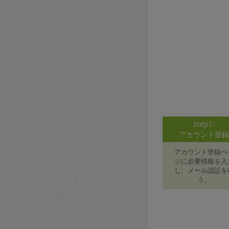
Step1:
アカウント登
アカウント登録ペ
ジに必要情報を入
し、メール認証を
う。