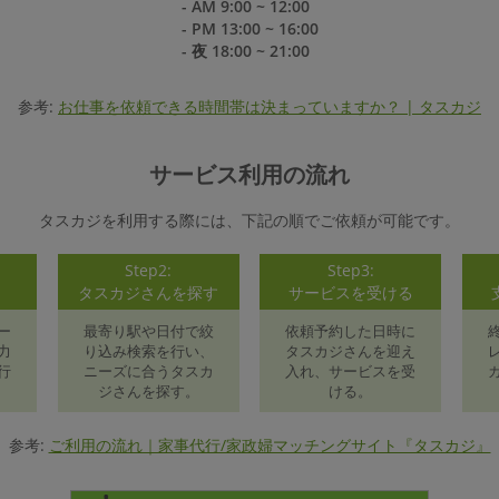
- AM 9:00 ~ 12:00
- PM 13:00 ~ 16:00
- 夜 18:00 ~ 21:00
参考:
お仕事を依頼できる時間帯は決まっていますか？ | タスカジ
サービス利用の流れ
タスカジを利用する際には、下記の順でご依頼が可能です。
Step2:
Step3:
録
タスカジさんを探す
サービスを受ける
ー
最寄り駅や日付で絞
依頼予約した日時に
力
り込み検索を行い、
タスカジさんを迎え
行
ニーズに合うタスカ
入れ、サービスを受
ジさんを探す。
ける。
参考:
ご利用の流れ｜家事代行/家政婦マッチングサイト『タスカジ』