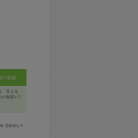
全の制度
る「見える
つの制度※で
険､③親身なサ