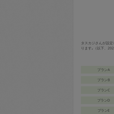
タスカジさんが設定し
ります｡（以下、20
プランA
プランB
プランC
プランD
プランE