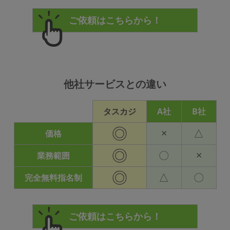
他社サービスとの違い
タスカジ
A社
B社
◎
×
△
価格
◎
〇
×
業務範囲
◎
△
〇
完全無料指名制