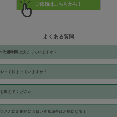
よくある質問
の依頼時間は決まっていますか？
つき3時間固定です。3時間を超えて依頼したい場合は、延長機能
うやって決まっていますか？
をご利用いただくには、タスカジさんに事前に相談し、合意の上事
。なお、3時間を下回っても、値引き等はございません。
価格帯の中からタスカジさん自身が価格を選んで設定しています。
法を教えてください
さんの価格設定には最初は制限があり、レビュー件数、レビューの
定可能な最高額が上がっていく仕組みになっています。
クレジットカード（Visa／Master／JCB／AMERICAN EXPRESS
カジさんに定期的にお願いする場合はお得になる？
のみとなります。