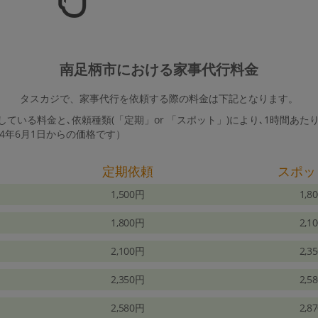
南足柄市における家事代行料金
タスカジで、家事代行を依頼する際の料金は下記となります。
ている料金と､依頼種類(「定期」or 「スポット」)により､1時間あた
24年6月1日からの価格です）
定期依頼
スポッ
1,500円
1,8
1,800円
2,1
2,100円
2,3
2,350円
2,5
2,580円
2,8