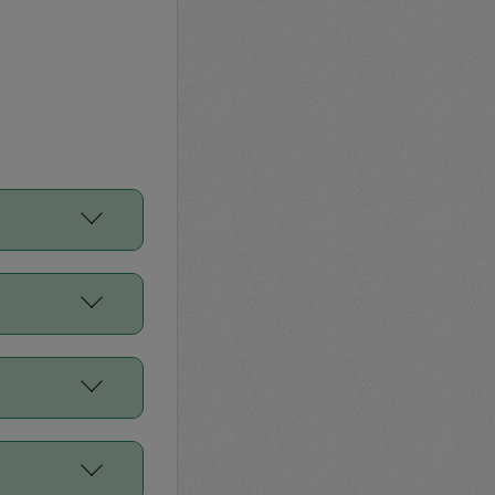
をご利用くださ
前申請すること
平均値、などで
／Diners