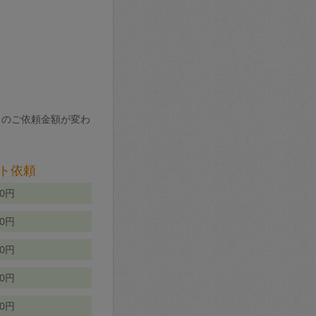
りのご依頼金額が変わ
ト依頼
00円
00円
50円
80円
70円