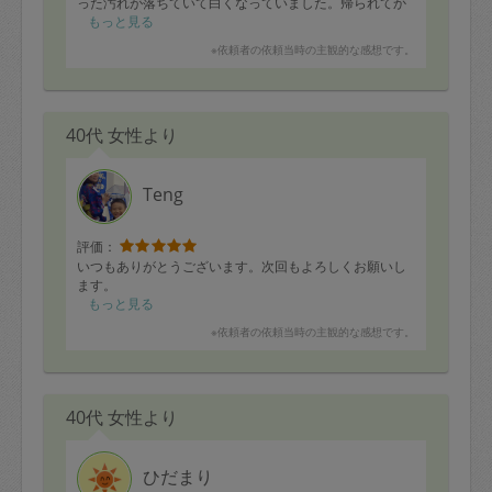
った汚れが落ちていて白くなっていました。帰られてか
らも、「ここも拭いてくださったの！？」と感動しまし
もっと見る
た。
※依頼者の依頼当時の主観的な感想です。
お掃除のコツも少し教えて戴いたので、自分で実践して
みようと思います。
収納もキレイにわかりやすく収納されていてお願いして
40代 女性より
良かった…と心から思いました。
夏休み中の息子が何度も話しかけていましたが、優しく
対応くださって有り難かったです。
Teng
今日も有り難うございました！
また是非宜しくお願いします！
評価：
いつもありがとうございます。次回もよろしくお願いし
ます。
もっと見る
※依頼者の依頼当時の主観的な感想です。
40代 女性より
ひだまり