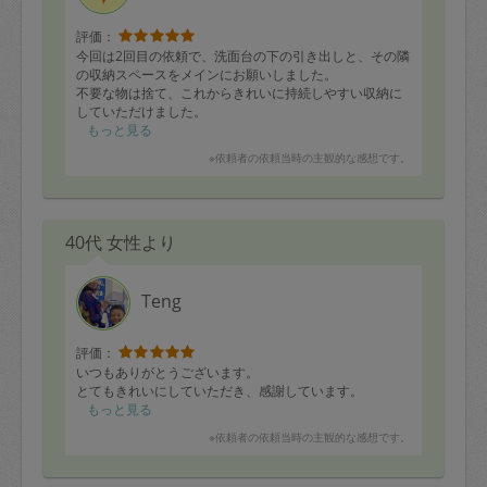
評価：
今回は2回目の依頼で、洗面台の下の引き出しと、その隣
の収納スペースをメインにお願いしました。
不要な物は捨て、これからきれいに持続しやすい収納に
していただけました。
2枠でしたので、時間があれば、ダイニングの収納家具の
もっと見る
見直しもお願いし、こちらは私の考えがまとまりきら
※依頼者の依頼当時の主観的な感想です。
ず、途中ですが、方向性が見えたので、これから少しず
つ整えていきたいと思います。
主人の車用品が玄関と収納棚にあり、こちらもまとめて
いただき、主人が感謝していました。
40代 女性より
2階部分の物置化している部屋も、いつか片付けなければ
と思っているので、またお願い出来ればと思います。
長時間、本当にありがとうございました。
Teng
評価：
いつもありがとうございます。
とてもきれいにしていただき、感謝しています。
もっと見る
※依頼者の依頼当時の主観的な感想です。