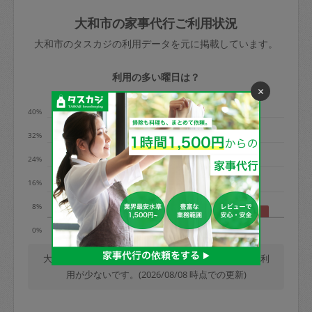
玉、など
きた場合は損害保険の対象外となるので
依頼者不在による当日キャンセル＝依頼
大和市の家事代行ご利用状況
ご注意ください。
金額の100%＋交通費全額
大和市のタスカジの利用データを元に掲載しています。
あわせてこちらも参照ください
：
初めて
利用します。注意しなくてはいけない点
※例：依頼日時／土曜日午前9時開始の場
利用の多い曜日は？
はありますか？
×
合、水曜日午前9時以降はキャンセル料が
発生
40%
水曜日9時〜金曜日9時まで＝依頼料金の
32%
50%
24%
金曜日9時～土曜日8時まで＝依頼金額の
100%
16%
土曜日8時〜実施時間＝依頼金額の100%
8%
＋交通費全額
月
水
木
土
日
0%
依頼者不在による当日キャンセル＝依頼
金額の100%＋交通費全額
大和市では、毎週木曜日の利用が最も多く、日曜日の利
用が少ないです。(2026/08/08 時点での更新)
2. 定期契約キャンセル（定期契約のみ）