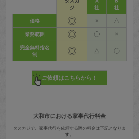
タスカ
A
B
ジ
社
社
◎
×
△
価格
◎
〇
×
業務範囲
完全無料指名
◎
△
〇
制
大和市における家事代行料金
タスカジで、家事代行を依頼する際の料金は下記となりま
す。