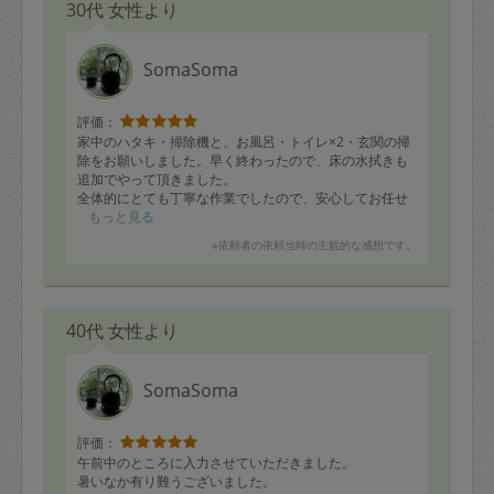
信頼関係も出来ているので、きっと表情変えずに明るく
30代 女性より
手伝って頂けるであろうと思っていた通り、3時間ずっ
と、山積みの服に始まり、ありとあらゆるものを片づけ
てくださいました。もう、出てくる出てくる、あんなも
SomaSoma
の、こんなもの、寝室とは関係ないものまで、なんでも
入っていました。
夫曰く「いよいよ本丸」(((^_^;)
評価：
まさに、わが家の墓場状態（毎日使っている寝室なの
家中のハタキ・掃除機と、お風呂・トイレ×2・玄関の掃
に・・・・）のこの部屋を今回からしばらく一緒に片づ
除をお願いしました。早く終わったので、床の水拭きも
けて頂こうと思っております。
追加でやって頂きました。
夏休みということもあり、ふらふらしている娘にもお片
全体的にとても丁寧な作業でしたので、安心してお任せ
付けアドバイスをありがとうございました。
出来ました。
もっと見る
ただ、クローゼットに押し込んだだけの「テキトウ見せ
ありがとうございました。
※依頼者の依頼当時の主観的な感想です。
かけ片付け」が発覚し、普通なら親子喧嘩が勃発する状
況でしたが、時間ギリギリまでお付き合いくださり、感
謝の気持ちでいっぱいです。
次回もよろしくお願いいたします。
40代 女性より
SomaSoma
評価：
午前中のところに入力させていただきました。
暑いなか有り難うございました。