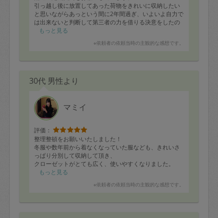
引っ越し後に放置してあった荷物をきれいに収納したい
と思いながらあっという間に2年間過ぎ、いよいよ自力で
は出来ないと判断して第三者の力を借りる決意をしたの
が、タスカジさんをお願いするようになったきっかけで
もっと見る
す。
※依頼者の依頼当時の主観的な感想です。
「カテゴリーに分けて使いやすさを考えながら決められ
た場所に収納する」というアドバイスを頂きつつ、リビ
ングから始まった片付けは、収納棚、玄関収納、キッチ
ン回り、洗面所、と進み、見違えるような綺麗さに。
30代 男性より
ただ、それと並行してわが家ではある現象が起きていき
ました。
「思い出の品」「旅行記録やガイド」「使わないけれど
高価な品物」「いまは使わないけどいつか使いそうなも
マミイ
の」「誰かに譲りたい英語教材」など、捨てるに捨てら
れない手ごわい品物がここ数カ月続く厳しい廃棄選抜を
通過して、来客時に目につかない寝室へと運ばれてい
評価：
き、なんと寝室が段ボールや紙袋で埋め尽くされてしま
整理整頓をお願いいたしました！
ったのです。
冬服や数年前から着なくなっていた服なども、きれいさ
出来れば家族以外に見せたくないような惨状の寝室でし
っぱり分別して収納して頂き、
たが、もう、隠していても仕方がない・・・というか、
クローゼットがとても広く、使いやすくなりました。
もはや一人で片づけられるはずがない。
ソファーの上も物が散らかって、座れる状況じゃなかっ
もっと見る
もう少しきれいにしてから、もう少し捨ててから、と、
たのですが、
※依頼者の依頼当時の主観的な感想です。
先送りにせず、潔く諦めて今回初めて一緒に片づけて頂
こちらも同じく綺麗にして頂けて、家族や友人とくつろ
きました。
げる部屋になったかなぁと思います！
でも、そこは、やはり、こちらのタスカジさんのお人柄
ものの場所とかも配置の提案をして頂けて大満足です。
のなせるワザ。
ありがとうございました！！