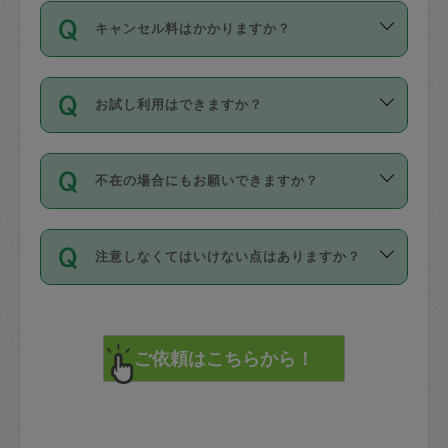
ご依頼は、現在を起点に3日後（72時間
濯、料理、作り置き、整理収納、買い物
のち、タスカジモニター宅にて３時間の
また外国人の方は英語しか話せない方、
キャンセル料はかかりますか？
以降）の日時から受付可能となっていま
です。作業中に物を壊したり、人にけが
現場トライアルを受け、合格したタスカ
日本語も話せる方など様々です。
す。
をさせたりした場合が対象で、補償金額
ジさんが活動されています。
キャンセル料には、以下の2種類がありま
ただし、72時間を切った直前の日程では
は対物1000万円、対人1億円が上限で
バックグラウンドや得意分野はプロフィ
お試し利用はできますか？
す。
タスカジさんへ「募集」をかけることが
す。
※テストセンターの講評は１件目のレビュ
ールに記載していますので、各自の得意
可能です。
ーとして記載されていますので依頼の際
分野を見極めて、目的に合わせてお仕事
「お試し利用」というメニューはありま
万が一損害が発生した場合は、その場の
に参考にしてください。
を依頼してください。
不在の場合にもお願いできますか？
せんが、「一回のみ」依頼を活用するこ
1. 直前キャンセル（定期、スポット契約
写真を撮り、
参考
：
【詳細】タスカジさんの登録に際
とによって、気に入ったタスカジさんを
共通）
タスカジサポートセンターまでご連絡く
して面接や教育は実施していますか？
不在の場合の作業はタスカジさんの同意
見つけることができます。
・タスカジさんのお仕事開始予定時間前
ださい。
注意しなくてはいけない点はありますか？
が必要です。数回の依頼ののち、タスカ
72時間を超える※と、以下のキャンセル
詳細FAQ：
損害賠償保険について教えて
ジさんと依頼者の間で十分な信頼関係が
まず、条件の合う気になるタスカジさ
料が発生します。
ください。
貴重品は紛失の際トラブルの元となるの
できたのち、タスカジさんに依頼してみ
ん、２・３人に「スポット」依頼をして
で、必ず鍵のかかるロッカーや金庫に入
てください。
みてください。
直前キャンセル料：
れて依頼者の責任の元管理するよう心掛
不在時に部屋に入るためにタスカジさん
その後、一番気に入ったタスカジさんに
72時間前〜24時間前＝依頼料金の50%
けてください。
に鍵を預ける必要がありますが、タスカ
「定期（毎週・隔週）」依頼をしてくだ
24時間前～1時間前＝依頼金額の100%
※パスポート、クレジットカード、銀行カ
ジさんが紛失した鍵によって二次的な損
さい。
1時間前〜実施時間＝依頼金額の100%＋
ード、5千円以上のアクセサリー、500円
害（たとえば、第三者の侵入など）が起
交通費全額