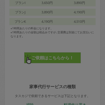
プランI
3,650円
3,890円
プランJ
3,890円
4,190円
プランK
4,190円
4,510円
※1時間あたりの料金になります。
※1時間あたりの金額は税込みですが､交通費は別途にてお支払いに
なります｡
家事代行サービスの種類
タスカジで依頼できるサービスは下記となります。
掃除
料理作り置き