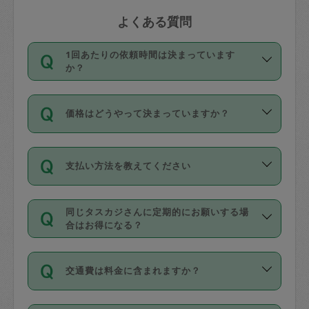
よくある質問
1回あたりの依頼時間は決まっています
か？
依頼1回につき3時間固定です。3時間を
価格はどうやって決まっていますか？
超えて依頼したい場合は、延長機能をご
利用ください。機能をご利用いただくに
11種類の価格帯の中からタスカジさん自
は、タスカジさんに事前に相談し、合意
支払い方法を教えてください
身が価格を選んで設定しています。
の上事前申請することが必要です。な
タスカジさんの価格設定には最初は制限
お、3時間を下回っても、値引き等はござ
お支払方法はクレジットカード（Visa／
があり、レビュー件数、レビューの平均
いません。
同じタスカジさんに定期的にお願いする場
Master／JCB／AMERICAN EXPRESS／
値、などで除々に設定可能な最高額が上
合はお得になる？
Diners Club）のみとなります。
がっていく仕組みになっています。
依頼には「スポット」と「定期（毎週｜
カード情報のご登録は、依頼リクエスト
交通費は料金に含まれますか？
隔週）」があり、「定期」の依頼は「ス
を行う際にご入力ください。プロフィー
ポット」よりお得な料金でご利用できま
ル登録時にはご入力いただかなくても大
交通費は依頼料金とは別途発生し、依頼