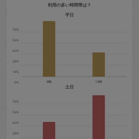
利用の多い時間帯は？
定期契約をキャンセルする場合、毎週定
期は月2回まで隔週定期は月1回までキャ
平日
ンセル料は発生しません。それ以上はキ
70%
ャンセル料が発生します。
56%
定期契約キャンセル料：
42%
・1回につき1,200円※
28%
・詳細ルールは、
こちら
を参照くださ
い。
14%
9時
13時
0%
※キャンセル料金の設定について：
土日
定期依頼1回（3時間）の金額とスポット
70%
1回（3時間）依頼した場合の金額の差額
相当で料金設定されています。
56%
42%
28%