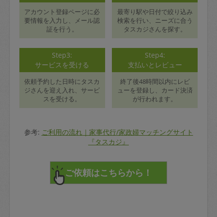
アカウント登録ページに必
最寄り駅や日付で絞り込み
要情報を入力し、メール認
検索を行い、ニーズに合う
証を行う。
タスカジさんを探す。
Step3:
Step4:
サービスを受ける
支払いとレビュー
依頼予約した日時にタスカ
終了後48時間以内にレビ
ジさんを迎え入れ、サービ
ューを登録し、カード決済
スを受ける。
が行われます。
参考:
ご利用の流れ｜家事代行/家政婦マッチングサイト
『タスカジ』