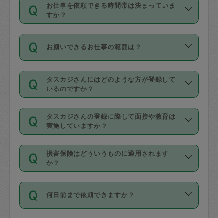
す。
丈夫です。
お仕事を依頼できる時間帯は決まっていま
料金のご請求と合わせてお支払いとなり
定期の最低利用回数は設けていない代わ
デビットカード・プリペイドカード（Vプ
すか？
ます。交通費の金額は「依頼の詳細」に
りに、一定数を超えたキャンセルは有償
リカ、au WALLETなど）
は支払にはご利
時間帯は3種類あります。いずれも１回あ
自動計算で表示されます。
でキャンセルすることが出来ます。
用いただけませんのでご注意ください。
お願いできるお仕事の範囲は？
たり３時間です。
銀行振込や現金払いも対応していませ
（例：毎週定期の場合は３回以上のキャ
ん。
掃除、整理収納、洗濯、買い物、料理、
・ＡＭ ９時～１２時
ンセルが有償（1200円、隔週定期の場合
なお、タスカジさんの交通費も、依頼料
タスカジさんにはどのような方が登録して
作り置きです。タスカジさんによってで
・ＰＭ １３時～１６時
いるのですか？
は２回以上のキャンセルが有償（1200
金のご請求と合わせてお支払いとなりま
きる仕事の範囲が異なりますので、依頼
・夜 １８時～２１時
円））
す。交通費の金額は「依頼の詳細」に自
主婦として長年の家事経験をお持ちの
する前にタスカジさんのプロフィールで
動計算で表示されます。
タスカジさんの登録に際して面接や教育は
方、栄養士・調理師といった資格者で保
確認してください。
開始時間を２時間前後変更することが可
実施していますか？
育園や学校の給食やレストランで料理関
基本的に、高所での作業や危険作業、屋
能です。依頼送信後、個別にタスカジさ
応募の際に、各自事務局との面接と説明
係の専門職に従事されていた方、日本で
外での作業は対象外です。
んにメッセージを送り調整してくださ
損害保険はどういうものに適用されます
を行っています。その後、身分証明書の
すでにハウスキーパーや英語の先生とし
か？
い。ただし、２時間を越えての調整はで
写真提出をしていただいています。外国
てお仕事をしているフィリピン出身の
きません。
依頼者とタスカジさんとの間でタスカジ
人の場合は在留カードで労働許可状況を
方、海外からの留学生、家事が好きな会
万が一、依頼した時間帯と作業時間が１
何日前まで依頼できますか？
を通して成立した作業時間内での作業に
確認しています。タスカジさんトレーニ
社員など様々なバックグラウンドの方が
時間も被らない場合、損害保険の対象外
適用されます。作業範囲は、掃除、洗
ング動画を使ったセルフトレーニングの
登録しています。
となりますので、ご注意ください。