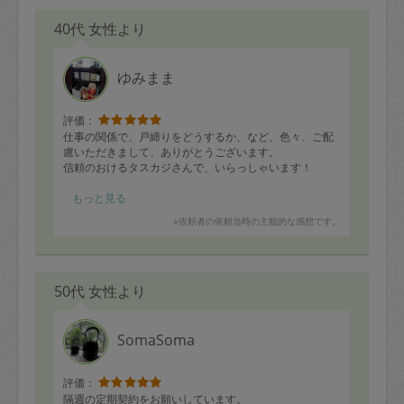
40代 女性より
ゆみまま
評価：
仕事の関係で、戸締りをどうするか、など、色々、ご配
慮いただきまして、ありがとうございます。
信頼のおけるタスカジさんで、いらっしゃいます！
ほぼほぼ、お任せコースで我が家の、寝室・リビング・
もっと見る
台所・風呂場・トイレなどを綺麗にしてくださいます。
※依頼者の依頼当時の主観的な感想です。
このお任せできる感じが、とても有難いです。
またよろしくお願い致します。
50代 女性より
SomaSoma
評価：
隔週の定期契約をお願いしています。