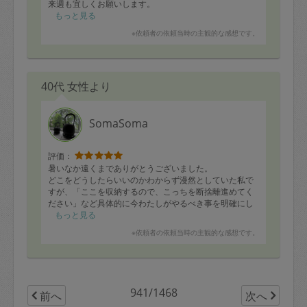
来週も宜しくお願いします。
もっと見る
※依頼者の依頼当時の主観的な感想です。
40代 女性より
SomaSoma
評価：
暑いなか遠くまでありがとうございました。
どこをどうしたらいいのかわからず漫然としていた私で
すが、「ここを収納するので、こっちを断捨離進めてく
ださい」など具体的に今わたしがやるべき事を明確にし
ていただけて助かりました。
もっと見る
※依頼者の依頼当時の主観的な感想です。
午前午後ともにゴールが明確でそれに向かってサクサク
と且つ明るく丁寧に作業されていました。
あと、何よりここ数日の断捨離で出たゴミも「捨てちゃ
いましょう！」と捨て方を提案して戴き無事捨てられま
した！おかげさまでスッキリです。おまけに納戸の整理
941/1468
前へ
次へ
まで手をつけて戴き、助かりました。