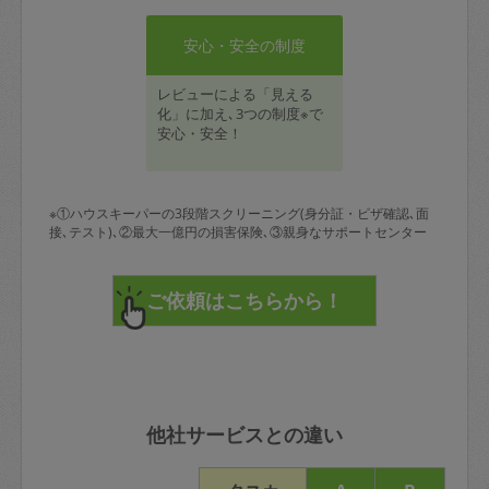
安心・安全の制度
レビューによる「見える
化」に加え､3つの制度※で
安心・安全！
※①ハウスキーパーの3段階スクリーニング(身分証・ビザ確認､面
接､テスト)､②最大一億円の損害保険､③親身なサポートセンター
他社サービスとの違い