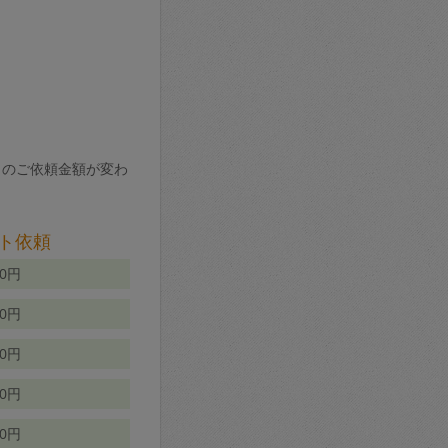
りのご依頼金額が変わ
ト依頼
00円
00円
50円
80円
70円