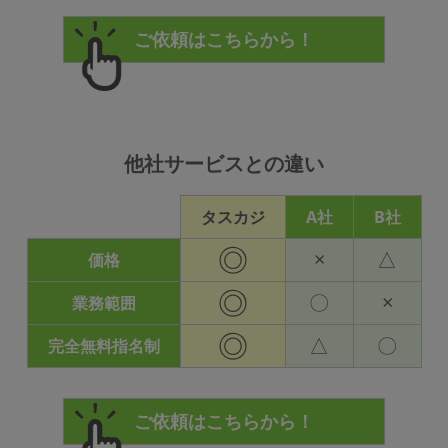
他社サービスとの違い
タスカジ
A社
B社
◎
×
△
価格
◎
〇
×
業務範囲
◎
△
〇
完全無料指名制