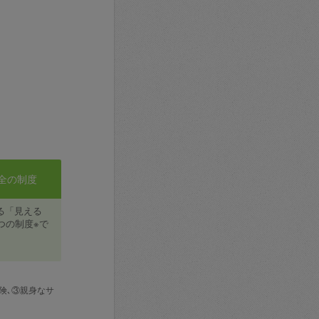
全の制度
る「見える
つの制度※で
険､③親身なサ