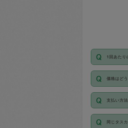
1回あたり
依頼1回に
価格はど
い。機能
が必要です
11種類の
支払い方
タスカジ
除々に設
お支払方法は
同じタス
Club）