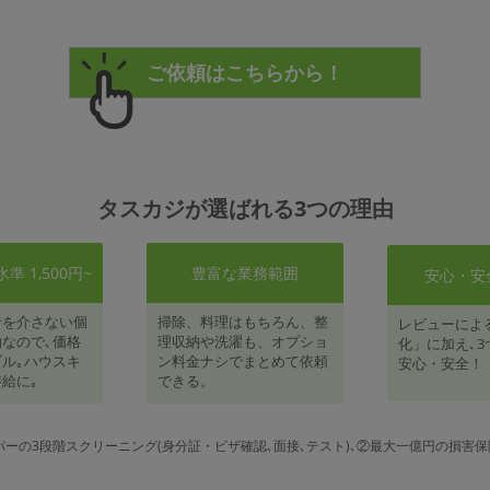
タスカジが選ばれる3つの理由
 1,500円~
豊富な業務範囲
安心・安
者を介さない個
掃除、料理はもちろん、整
レビューによ
なので､価格
理収納や洗濯も、オプショ
化」に加え､3
ル｡ハウスキ
ン料金ナシでまとめて依頼
安心・安全！
給に｡
できる。
パーの3段階スクリーニング(身分証・ビザ確認､面接､テスト)､②最大一億円の損害保