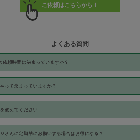
よくある質問
の依頼時間は決まっていますか？
つき3時間固定です。3時間を超えて依頼したい場合は、延長機能
うやって決まっていますか？
をご利用いただくには、タスカジさんに事前に相談し、合意の上事
。なお、3時間を下回っても、値引き等はございません。
価格帯の中からタスカジさん自身が価格を選んで設定しています。
法を教えてください
さんの価格設定には最初は制限があり、レビュー件数、レビューの
定可能な最高額が上がっていく仕組みになっています。
クレジットカード（Visa／Master／JCB／AMERICAN EXPRESS
カジさんに定期的にお願いする場合はお得になる？
のみとなります。