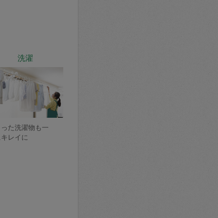
洗濯
まった洗濯物も一
にキレイに