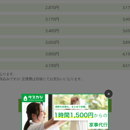
2,870円
3,1
3,170円
3,4
3,400円
3,6
3,650円
3,8
3,890円
4,1
4,190円
4,5
になります。
は税込みですが､交通費は別途にてお支払いになります｡
×