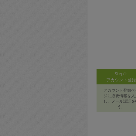
Step1:
アカウント登
アカウント登録ペ
ジに必要情報を入
し、メール認証を
う。