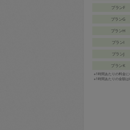
プランF
プランG
プランH
プランI
プランJ
プランK
※1時間あたりの料金
※1時間あたりの金額