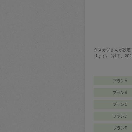
タスカジさんが設定し
ります｡（以下、20
プランA
プランB
プランC
プランD
プランE