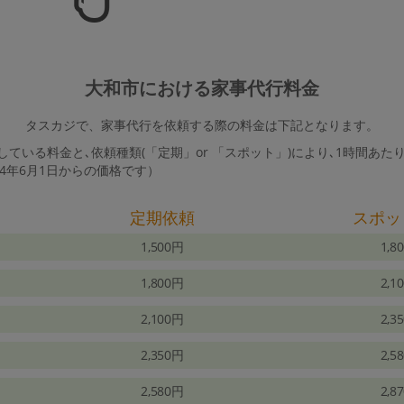
大和市における家事代行料金
タスカジで、家事代行を依頼する際の料金は下記となります。
ている料金と､依頼種類(「定期」or 「スポット」)により､1時間あた
24年6月1日からの価格です）
定期依頼
スポッ
1,500円
1,8
1,800円
2,1
2,100円
2,3
2,350円
2,5
2,580円
2,8