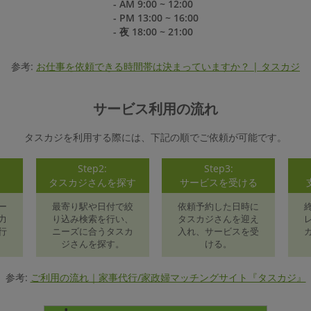
- AM 9:00 ~ 12:00
- PM 13:00 ~ 16:00
- 夜 18:00 ~ 21:00
参考:
お仕事を依頼できる時間帯は決まっていますか？ | タスカジ
サービス利用の流れ
タスカジを利用する際には、下記の順でご依頼が可能です。
Step2:
Step3:
録
タスカジさんを探す
サービスを受ける
ー
最寄り駅や日付で絞
依頼予約した日時に
力
り込み検索を行い、
タスカジさんを迎え
行
ニーズに合うタスカ
入れ、サービスを受
ジさんを探す。
ける。
参考:
ご利用の流れ｜家事代行/家政婦マッチングサイト『タスカジ』