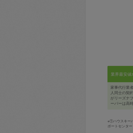
業界最安値水準
家事代行業
人同士の契約
がリーズナブ
ーパーは高時
※①ハウスキー
ポートセンター