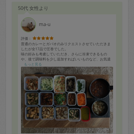
50代 女性より
ma-u
評価：
普通のカレーとガパオのみリクエストさせていただきま
したが全17品で圧巻でした。
味の好みも考慮していただき、さらに冷凍できるもの
や、後で調味料を少し追加すればいいものなど、お気遣
いいただいて感謝です。
もっと見る
また機会があればぜひお願いしたいと思っています。
ありがとうございました。