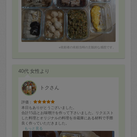
※依頼者の依頼当時の主観的な感想です。
40代 女性より
トクさん
評価：
本日もありがとうございました。
合計15品とお味噌汁を作って下さいました。リクエスト
した料理とオリジナルの料理を冷蔵庫にある材料で手際
良く作っていただきました。
途中味見をさせていただきましたが、どれも美味しく大
もっと見る
満足です。引き続きよろしくお願いします！