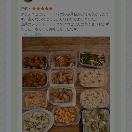
評価：
タケノコごはん・・・味の沁み具合がとても良かったで
す。濃くないのにしっかり味わいがありました。
山菜のフリット・・・タケノコごはんに良く合うおかず
でした。春らしく美味しかったです。
たらこネギ和え・・・たらこをネギで和えた副菜は食べ
もっと見る
たことなかったですが、良い副菜でした。
長芋ハーブグリル・・・さくさくした長芋の食感とハー
ブでの味付けがとても良かったです。
青椒肉絲・・・青椒肉絲、久しぶりに食べれて良かった
です。ごはん良く合いました。
手羽大根・・・少し甘めな味付けで子供がぱくぱく食べ
てくれました。
ガーリックシュリンプ・・・あまり食べる機会はないで
すが、嬉しい1品でした。
とりつくね照り焼き・・・こちらも子供が食べ易くてあ
りがたい１品でした。
ラタトゥイユ・・・こちらは大人が嬉しい１品でした。
野菜がしっかり摂れて有難いです。
春らしいお料理有難うございました。また、よろしくお
願いします。