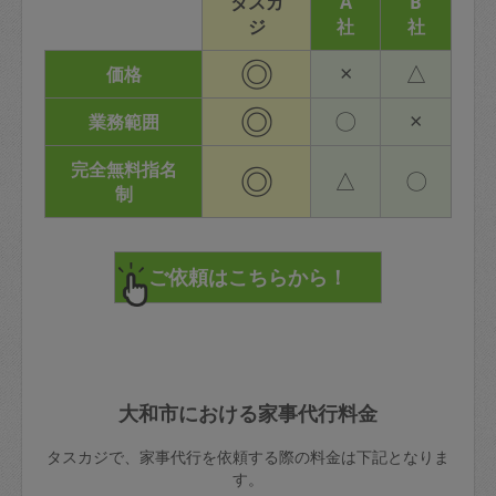
タスカ
A
B
ジ
社
社
◎
×
△
価格
◎
〇
×
業務範囲
完全無料指名
◎
△
〇
制
大和市における家事代行料金
タスカジで、家事代行を依頼する際の料金は下記となりま
す。