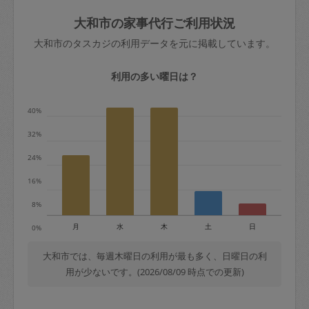
玉、など
きた場合は損害保険の対象外となるので
依頼者不在による当日キャンセル＝依頼
大和市の家事代行ご利用状況
ご注意ください。
金額の100%＋交通費全額
大和市のタスカジの利用データを元に掲載しています。
あわせてこちらも参照ください
：
初めて
利用します。注意しなくてはいけない点
※例：依頼日時／土曜日午前9時開始の場
利用の多い曜日は？
はありますか？
合、水曜日午前9時以降はキャンセル料が
発生
40%
水曜日9時〜金曜日9時まで＝依頼料金の
32%
50%
24%
金曜日9時～土曜日8時まで＝依頼金額の
100%
16%
土曜日8時〜実施時間＝依頼金額の100%
8%
＋交通費全額
月
水
木
土
日
0%
依頼者不在による当日キャンセル＝依頼
金額の100%＋交通費全額
大和市では、毎週木曜日の利用が最も多く、日曜日の利
用が少ないです。(2026/08/09 時点での更新)
2. 定期契約キャンセル（定期契約のみ）