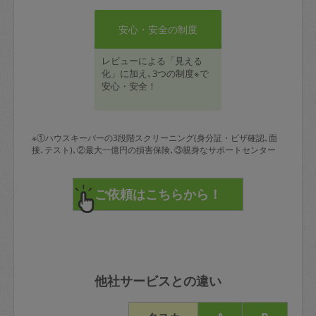
安心・安全の制度
レビューによる「見える
化」に加え､3つの制度※で
安心・安全！
※①ハウスキーパーの3段階スクリーニング(身分証・ビザ確認､面
接､テスト)､②最大一億円の損害保険､③親身なサポートセンター
他社サービスとの違い