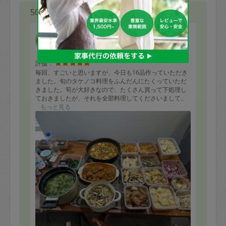
50代 女性より
トクさん
評価：
毎回、すごいと思いますが、今日も16品作っていただき
ました。旬のタケノコ料理をふんだんにたくっていただ
きました。筍が大好きなので、たくさん買って下処理し
ておきましたが、それを全部料理してくださいまして、
本当にありがたいです。
もっと見る