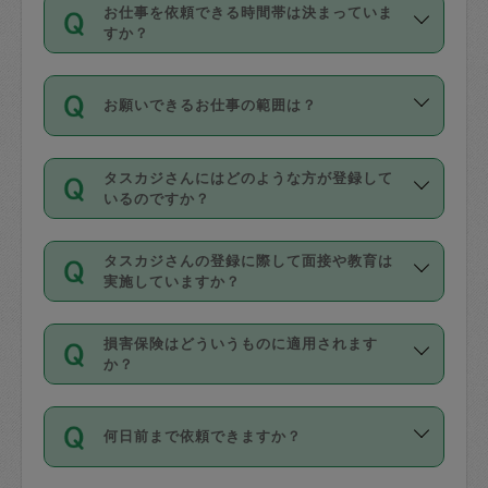
す。
丈夫です。
お仕事を依頼できる時間帯は決まっていま
料金のご請求と合わせてお支払いとなり
定期の最低利用回数は設けていない代わ
デビットカード・プリペイドカード（Vプ
すか？
ます。交通費の金額は「依頼の詳細」に
りに、一定数を超えたキャンセルは有償
リカ、au WALLETなど）
は支払にはご利
時間帯は3種類あります。いずれも１回あ
自動計算で表示されます。
でキャンセルすることが出来ます。
用いただけませんのでご注意ください。
お願いできるお仕事の範囲は？
たり３時間です。
銀行振込や現金払いも対応していませ
（例：毎週定期の場合は３回以上のキャ
ん。
掃除、整理収納、洗濯、買い物、料理、
・ＡＭ ９時～１２時
ンセルが有償（1200円、隔週定期の場合
なお、タスカジさんの交通費も、依頼料
タスカジさんにはどのような方が登録して
作り置きです。タスカジさんによってで
・ＰＭ １３時～１６時
いるのですか？
は２回以上のキャンセルが有償（1200
金のご請求と合わせてお支払いとなりま
きる仕事の範囲が異なりますので、依頼
・夜 １８時～２１時
円））
す。交通費の金額は「依頼の詳細」に自
主婦として長年の家事経験をお持ちの
する前にタスカジさんのプロフィールで
動計算で表示されます。
タスカジさんの登録に際して面接や教育は
方、栄養士・調理師といった資格者で保
確認してください。
開始時間を２時間前後変更することが可
実施していますか？
育園や学校の給食やレストランで料理関
基本的に、高所での作業や危険作業、屋
能です。依頼送信後、個別にタスカジさ
応募の際に、各自事務局との面接と説明
係の専門職に従事されていた方、日本で
外での作業は対象外です。
んにメッセージを送り調整してくださ
損害保険はどういうものに適用されます
を行っています。その後、身分証明書の
すでにハウスキーパーや英語の先生とし
か？
い。ただし、２時間を越えての調整はで
写真提出をしていただいています。外国
てお仕事をしているフィリピン出身の
きません。
依頼者とタスカジさんとの間でタスカジ
人の場合は在留カードで労働許可状況を
方、海外からの留学生、家事が好きな会
万が一、依頼した時間帯と作業時間が１
何日前まで依頼できますか？
を通して成立した作業時間内での作業に
確認しています。タスカジさんトレーニ
社員など様々なバックグラウンドの方が
時間も被らない場合、損害保険の対象外
適用されます。作業範囲は、掃除、洗
ング動画を使ったセルフトレーニングの
登録しています。
となりますので、ご注意ください。