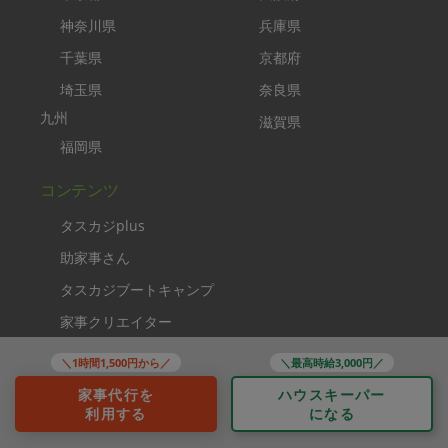
神奈川県
兵庫県
千葉県
京都府
埼玉県
奈良県
九州
滋賀県
福岡県
コンテンツ
タスカジplus
助家事さん
タスカジブートキャンプ
家事クリエイター
ソーシャルメディア
＼1時間1,500円から／
＼最高時給3,000円／
家事代行を
ハウスキーパー
利用する
になる