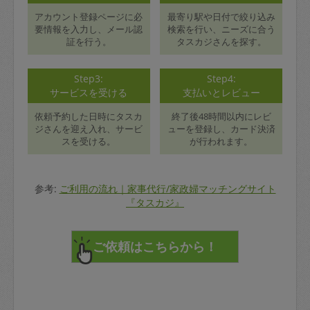
アカウント登録ページに必
最寄り駅や日付で絞り込み
要情報を入力し、メール認
検索を行い、ニーズに合う
証を行う。
タスカジさんを探す。
Step3:
Step4:
サービスを受ける
支払いとレビュー
依頼予約した日時にタスカ
終了後48時間以内にレビ
ジさんを迎え入れ、サービ
ューを登録し、カード決済
スを受ける。
が行われます。
参考:
ご利用の流れ｜家事代行/家政婦マッチングサイト
『タスカジ』