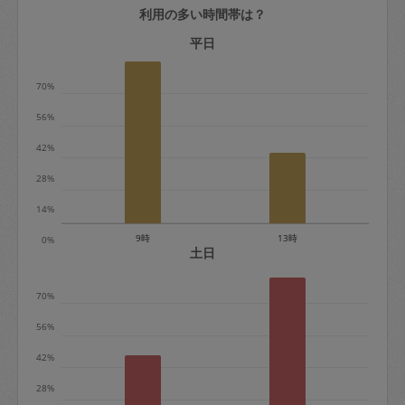
利用の多い時間帯は？
定期契約をキャンセルする場合、毎週定
期は月2回まで隔週定期は月1回までキャ
平日
ンセル料は発生しません。それ以上はキ
70%
ャンセル料が発生します。
56%
定期契約キャンセル料：
42%
・1回につき1,200円※
28%
・詳細ルールは、
こちら
を参照くださ
い。
14%
9時
13時
0%
※キャンセル料金の設定について：
土日
定期依頼1回（3時間）の金額とスポット
70%
1回（3時間）依頼した場合の金額の差額
相当で料金設定されています。
56%
42%
28%