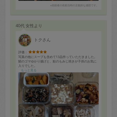
※依頼者の依頼当時の主観的な感想です。
40代 女性より
トクさん
評価：
写真の他にスープも含めて13品作っていただきました。
鯖のゴマゆかり揚げと、鮭のもみじ焼きが子供のお気に
入りでした。
もっと見る