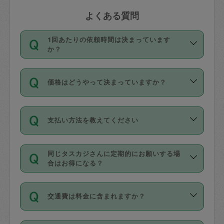
よくある質問
1回あたりの依頼時間は決まっています
か？
依頼1回につき3時間固定です。3時間を
価格はどうやって決まっていますか？
超えて依頼したい場合は、延長機能をご
利用ください。機能をご利用いただくに
11種類の価格帯の中からタスカジさん自
は、タスカジさんに事前に相談し、合意
支払い方法を教えてください
身が価格を選んで設定しています。
の上事前申請することが必要です。な
タスカジさんの価格設定には最初は制限
お、3時間を下回っても、値引き等はござ
お支払方法はクレジットカード（Visa／
があり、レビュー件数、レビューの平均
いません。
同じタスカジさんに定期的にお願いする場
Master／JCB／AMERICAN EXPRESS／
値、などで除々に設定可能な最高額が上
合はお得になる？
Diners Club）のみとなります。
がっていく仕組みになっています。
依頼には「スポット」と「定期（毎週｜
カード情報のご登録は、依頼リクエスト
交通費は料金に含まれますか？
隔週）」があり、「定期」の依頼は「ス
を行う際にご入力ください。プロフィー
ポット」よりお得な料金でご利用できま
ル登録時にはご入力いただかなくても大
交通費は依頼料金とは別途発生し、依頼