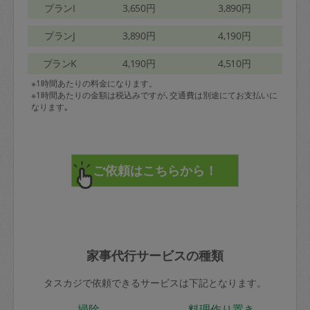
プランI
3,650円
3,890円
プランJ
3,890円
4,190円
プランK
4,190円
4,510円
※1時間あたりの料金になります。
※1時間あたりの金額は税込みですが､交通費は別途にてお支払いに
なります｡
家事代行サービスの種類
タスカジで依頼できるサービスは下記となります。
掃除
料理作り置き