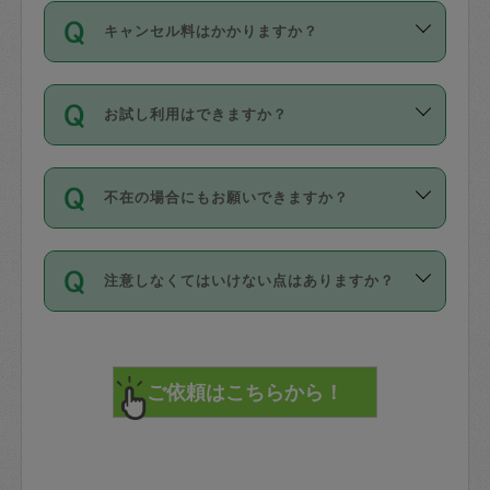
ご依頼は、現在を起点に3日後（72時間
濯、料理、作り置き、整理収納、買い物
のち、タスカジモニター宅にて３時間の
また外国人の方は英語しか話せない方、
キャンセル料はかかりますか？
以降）の日時から受付可能となっていま
です。作業中に物を壊したり、人にけが
現場トライアルを受け、合格したタスカ
日本語も話せる方など様々です。
す。
をさせたりした場合が対象で、補償金額
ジさんが活動されています。
キャンセル料には、以下の2種類がありま
ただし、72時間を切った直前の日程では
は対物1000万円、対人1億円が上限で
バックグラウンドや得意分野はプロフィ
お試し利用はできますか？
す。
タスカジさんへ「募集」をかけることが
す。
※テストセンターの講評は１件目のレビュ
ールに記載していますので、各自の得意
可能です。
ーとして記載されていますので依頼の際
分野を見極めて、目的に合わせてお仕事
「お試し利用」というメニューはありま
万が一損害が発生した場合は、その場の
に参考にしてください。
を依頼してください。
不在の場合にもお願いできますか？
せんが、「一回のみ」依頼を活用するこ
1. 直前キャンセル（定期、スポット契約
写真を撮り、
参考
：
【詳細】タスカジさんの登録に際
とによって、気に入ったタスカジさんを
共通）
タスカジサポートセンターまでご連絡く
して面接や教育は実施していますか？
不在の場合の作業はタスカジさんの同意
見つけることができます。
・タスカジさんのお仕事開始予定時間前
ださい。
注意しなくてはいけない点はありますか？
が必要です。数回の依頼ののち、タスカ
72時間を超える※と、以下のキャンセル
詳細FAQ：
損害賠償保険について教えて
ジさんと依頼者の間で十分な信頼関係が
まず、条件の合う気になるタスカジさ
料が発生します。
ください。
貴重品は紛失の際トラブルの元となるの
できたのち、タスカジさんに依頼してみ
ん、２・３人に「スポット」依頼をして
で、必ず鍵のかかるロッカーや金庫に入
てください。
みてください。
直前キャンセル料：
れて依頼者の責任の元管理するよう心掛
不在時に部屋に入るためにタスカジさん
その後、一番気に入ったタスカジさんに
72時間前〜24時間前＝依頼料金の50%
けてください。
に鍵を預ける必要がありますが、タスカ
「定期（毎週・隔週）」依頼をしてくだ
24時間前～1時間前＝依頼金額の100%
※パスポート、クレジットカード、銀行カ
ジさんが紛失した鍵によって二次的な損
さい。
1時間前〜実施時間＝依頼金額の100%＋
ード、5千円以上のアクセサリー、500円
害（たとえば、第三者の侵入など）が起
交通費全額