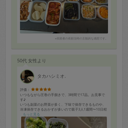
※依頼者の依頼当時の主観的な感想です。
50代 女性より
タカハシミオ.
評価：
いつもながら圧巻の手捌きで、3時間で17品。お見事で
す♪
いつも副菜のお野菜が多く、下味で保存できるものや、
冷凍保存できるおかずが多いので親子3人1週間〜10日程
かけて楽しんでいます♪
もっと見る
いつもありがとうございます！