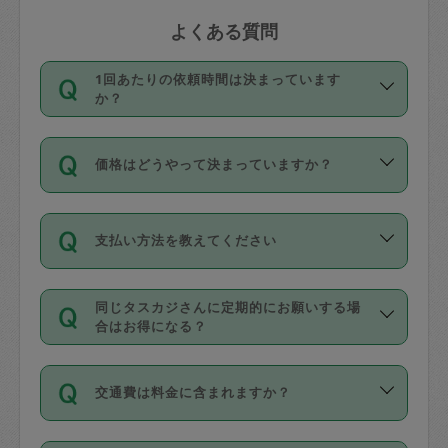
よくある質問
1回あたりの依頼時間は決まっています
か？
依頼1回につき3時間固定です。3時間を
価格はどうやって決まっていますか？
超えて依頼したい場合は、延長機能をご
利用ください。機能をご利用いただくに
11種類の価格帯の中からタスカジさん自
は、タスカジさんに事前に相談し、合意
支払い方法を教えてください
身が価格を選んで設定しています。
の上事前申請することが必要です。な
タスカジさんの価格設定には最初は制限
お、3時間を下回っても、値引き等はござ
お支払方法はクレジットカード（Visa／
があり、レビュー件数、レビューの平均
いません。
同じタスカジさんに定期的にお願いする場
Master／JCB／AMERICAN EXPRESS／
値、などで除々に設定可能な最高額が上
合はお得になる？
Diners Club）のみとなります。
がっていく仕組みになっています。
依頼には「スポット」と「定期（毎週｜
カード情報のご登録は、依頼リクエスト
交通費は料金に含まれますか？
隔週）」があり、「定期」の依頼は「ス
を行う際にご入力ください。プロフィー
ポット」よりお得な料金でご利用できま
ル登録時にはご入力いただかなくても大
交通費は依頼料金とは別途発生し、依頼