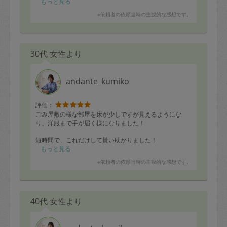
もっと見る
※依頼者の依頼当時の主観的な感想です。
30代 女性より
andante_kumiko
評価：
ごみ屋敷の様な部屋を床が少しですが見えるようにな
り、洋服まで手が届く様になりました！
短時間で、これだけして貰い助かりました！
ありがとうございました。
もっと見る
※依頼者の依頼当時の主観的な感想です。
40代 女性より