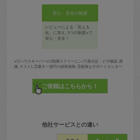
安心・安全の制度
レビューによる「見える
化」に加え､3つの制度※で
安心・安全！
※①ハウスキーパーの3段階スクリーニング(身分証・ビザ確認､面
接､テスト)､②最大一億円の損害保険､③親身なサポートセンター
他社サービスとの違い