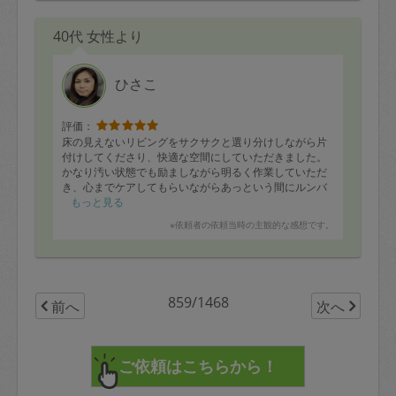
40代 女性より
ひさこ
評価：
床の見えないリビングをサクサクと選り分けしながら片
付けしてくださり、快適な空間にしていただきました。
かなり汚い状態でも励ましながら明るく作業していただ
き、心までケアしてもらいながらあっという間にルンバ
を作動できる環境にしていただきました！色々全力で作
もっと見る
業いただき感謝しかありません。また是非よろしくお願
※依頼者の依頼当時の主観的な感想です。
いいたします。
859/1468
前へ
次へ