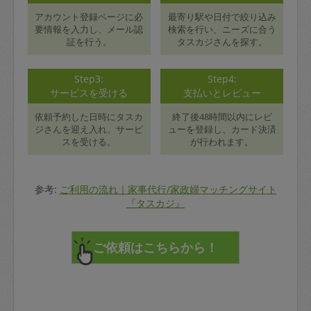
アカウント登録ページに必
最寄り駅や日付で絞り込み
要情報を入力し、メール認
検索を行い、ニーズに合う
証を行う。
タスカジさんを探す。
Step3:
Step4:
サービスを受ける
支払いとレビュー
依頼予約した日時にタスカ
終了後48時間以内にレビ
ジさんを迎え入れ、サービ
ューを登録し、カード決済
スを受ける。
が行われます。
参考:
ご利用の流れ｜家事代行/家政婦マッチングサイト
『タスカジ』