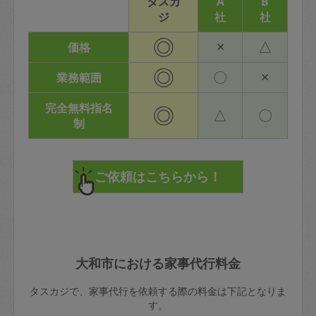
タスカ
A
B
ジ
社
社
◎
×
△
価格
◎
〇
×
業務範囲
完全無料指名
◎
△
〇
制
大和市における家事代行料金
タスカジで、家事代行を依頼する際の料金は下記となりま
す。