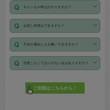
ご依頼は、現在を起点に3日後（72時間
濯、料理、作り置き、整理収納、買い物
のち、タスカジモニター宅にて３時間の
また外国人の方は英語しか話せない方、
キャンセル料はかかりますか？
以降）の日時から受付可能となっていま
です。作業中に物を壊したり、人にけが
現場トライアルを受け、合格したタスカ
日本語も話せる方など様々です。
す。
をさせたりした場合が対象で、補償金額
ジさんが活動されています。
キャンセル料には、以下の2種類がありま
ただし、72時間を切った直前の日程では
は対物1000万円、対人1億円が上限で
バックグラウンドや得意分野はプロフィ
お試し利用はできますか？
す。
タスカジさんへ「募集」をかけることが
す。
※テストセンターの講評は１件目のレビュ
ールに記載していますので、各自の得意
可能です。
ーとして記載されていますので依頼の際
分野を見極めて、目的に合わせてお仕事
「お試し利用」というメニューはありま
万が一損害が発生した場合は、その場の
に参考にしてください。
を依頼してください。
不在の場合にもお願いできますか？
せんが、「一回のみ」依頼を活用するこ
1. 直前キャンセル（定期、スポット契約
写真を撮り、
参考
：
【詳細】タスカジさんの登録に際
とによって、気に入ったタスカジさんを
共通）
タスカジサポートセンターまでご連絡く
して面接や教育は実施していますか？
不在の場合の作業はタスカジさんの同意
見つけることができます。
・タスカジさんのお仕事開始予定時間前
ださい。
注意しなくてはいけない点はありますか？
が必要です。数回の依頼ののち、タスカ
72時間を超える※と、以下のキャンセル
詳細FAQ：
損害賠償保険について教えて
ジさんと依頼者の間で十分な信頼関係が
まず、条件の合う気になるタスカジさ
料が発生します。
ください。
貴重品は紛失の際トラブルの元となるの
できたのち、タスカジさんに依頼してみ
ん、２・３人に「スポット」依頼をして
で、必ず鍵のかかるロッカーや金庫に入
てください。
みてください。
直前キャンセル料：
れて依頼者の責任の元管理するよう心掛
不在時に部屋に入るためにタスカジさん
その後、一番気に入ったタスカジさんに
72時間前〜24時間前＝依頼料金の50%
けてください。
に鍵を預ける必要がありますが、タスカ
「定期（毎週・隔週）」依頼をしてくだ
24時間前～1時間前＝依頼金額の100%
※パスポート、クレジットカード、銀行カ
ジさんが紛失した鍵によって二次的な損
さい。
1時間前〜実施時間＝依頼金額の100%＋
ード、5千円以上のアクセサリー、500円
害（たとえば、第三者の侵入など）が起
交通費全額