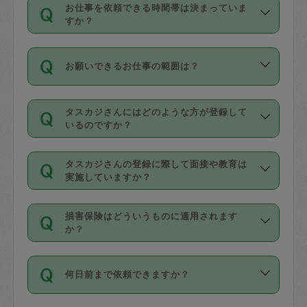
す。
丈夫です。
お仕事を依頼できる時間帯は決まっていま
料金のご請求と合わせてお支払いとなり
定期の最低利用回数は設けていない代わ
デビットカード・プリペイドカード（Vプ
すか？
ます。交通費の金額は「依頼の詳細」に
りに、一定数を超えたキャンセルは有償
リカ、au WALLETなど）
は支払にはご利
時間帯は3種類あります。いずれも１回あ
自動計算で表示されます。
でキャンセルすることが出来ます。
用いただけませんのでご注意ください。
お願いできるお仕事の範囲は？
たり３時間です。
銀行振込や現金払いも対応していませ
（例：毎週定期の場合は３回以上のキャ
ん。
掃除、整理収納、洗濯、買い物、料理、
・ＡＭ ９時～１２時
ンセルが有償（1200円、隔週定期の場合
なお、タスカジさんの交通費も、依頼料
タスカジさんにはどのような方が登録して
作り置きです。タスカジさんによってで
・ＰＭ １３時～１６時
いるのですか？
は２回以上のキャンセルが有償（1200
金のご請求と合わせてお支払いとなりま
きる仕事の範囲が異なりますので、依頼
・夜 １８時～２１時
円））
す。交通費の金額は「依頼の詳細」に自
主婦として長年の家事経験をお持ちの
する前にタスカジさんのプロフィールで
動計算で表示されます。
タスカジさんの登録に際して面接や教育は
方、栄養士・調理師といった資格者で保
確認してください。
開始時間を２時間前後変更することが可
実施していますか？
育園や学校の給食やレストランで料理関
基本的に、高所での作業や危険作業、屋
能です。依頼送信後、個別にタスカジさ
応募の際に、各自事務局との面接と説明
係の専門職に従事されていた方、日本で
外での作業は対象外です。
んにメッセージを送り調整してくださ
損害保険はどういうものに適用されます
を行っています。その後、身分証明書の
すでにハウスキーパーや英語の先生とし
か？
い。ただし、２時間を越えての調整はで
写真提出をしていただいています。外国
てお仕事をしているフィリピン出身の
きません。
依頼者とタスカジさんとの間でタスカジ
人の場合は在留カードで労働許可状況を
方、海外からの留学生、家事が好きな会
万が一、依頼した時間帯と作業時間が１
何日前まで依頼できますか？
を通して成立した作業時間内での作業に
確認しています。タスカジさんトレーニ
社員など様々なバックグラウンドの方が
時間も被らない場合、損害保険の対象外
適用されます。作業範囲は、掃除、洗
ング動画を使ったセルフトレーニングの
登録しています。
となりますので、ご注意ください。