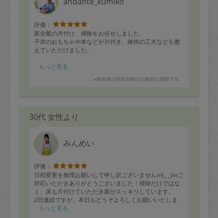
andante_kumiko
評価：
家全般の片付け、掃除をお任せしました。
子供のおもちゃや本などが片付き、維持の工夫なども教
えていただけました。
お掃除もてきぱきとこなされていましたが、所々にいた
もっと見る
だく収納のアドバイスが的確で、何度も感心しました。
※依頼者の依頼当時の主観的な感想です。
また是非お願いしたいです。
ありがとうございました。
30代 女性より
みんめい
評価：
日程変更を無理お願いして申し訳ございませんm(_ _)mご
対応いただきありがとうございました！掃除だけではな
く、床も片付けていただき家がスッキリしています。
2日連続ですが、本日もどうぞよろしくお願いいたしま
す。
もっと見る