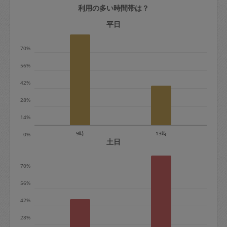
利用の多い時間帯は？
定期契約をキャンセルする場合、毎週定
期は月2回まで隔週定期は月1回までキャ
平日
ンセル料は発生しません。それ以上はキ
70%
ャンセル料が発生します。
56%
定期契約キャンセル料：
42%
・1回につき1,200円※
28%
・詳細ルールは、
こちら
を参照くださ
い。
14%
9時
13時
0%
※キャンセル料金の設定について：
土日
定期依頼1回（3時間）の金額とスポット
70%
1回（3時間）依頼した場合の金額の差額
相当で料金設定されています。
56%
42%
28%