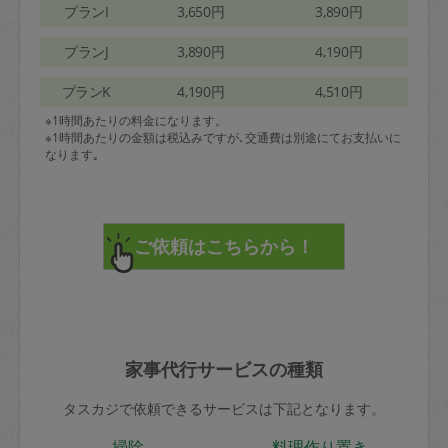
プランI
3,650円
3,890円
プランJ
3,890円
4,190円
プランK
4,190円
4,510円
※1時間あたりの料金になります。
※1時間あたりの金額は税込みですが､交通費は別途にてお支払いに
なります｡
家事代行サービスの種類
タスカジで依頼できるサービスは下記となります。
掃除
料理作り置き