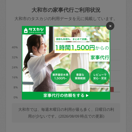
玉、など
きた場合は損害保険の対象外となるので
依頼者不在による当日キャンセル＝依頼
大和市の家事代行ご利用状況
ご注意ください。
金額の100%＋交通費全額
大和市のタスカジの利用データを元に掲載しています。
あわせてこちらも参照ください
：
初めて
×
利用します。注意しなくてはいけない点
※例：依頼日時／土曜日午前9時開始の場
利用の多い曜日は？
はありますか？
合、水曜日午前9時以降はキャンセル料が
発生
40%
水曜日9時〜金曜日9時まで＝依頼料金の
32%
50%
24%
金曜日9時～土曜日8時まで＝依頼金額の
100%
16%
土曜日8時〜実施時間＝依頼金額の100%
8%
＋交通費全額
月
水
木
土
日
0%
依頼者不在による当日キャンセル＝依頼
金額の100%＋交通費全額
大和市では、毎週木曜日の利用が最も多く、日曜日の利
用が少ないです。(2026/08/09 時点での更新)
2. 定期契約キャンセル（定期契約のみ）