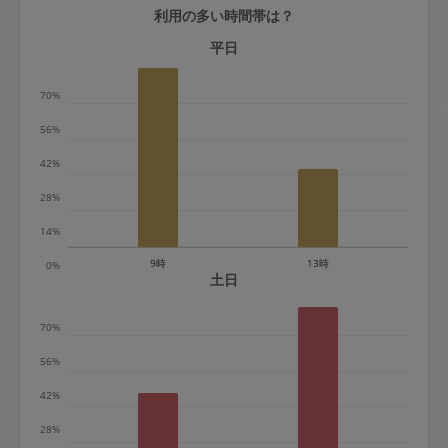
利用の多い時間帯は？
定期契約をキャンセルする場合、毎週定
期は月2回まで隔週定期は月1回までキャ
平日
ンセル料は発生しません。それ以上はキ
70%
ャンセル料が発生します。
56%
定期契約キャンセル料：
42%
・1回につき1,200円※
28%
・詳細ルールは、
こちら
を参照くださ
い。
14%
9時
13時
0%
※キャンセル料金の設定について：
土日
定期依頼1回（3時間）の金額とスポット
70%
1回（3時間）依頼した場合の金額の差額
相当で料金設定されています。
56%
42%
28%