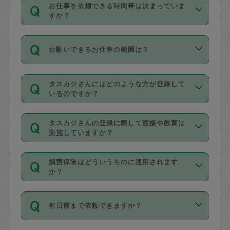
す。
丈夫です。
お仕事を依頼できる時間帯は決まっていま
料金のご請求と合わせてお支払いとなり
定期の最低利用回数は設けていない代わ
デビットカード・プリペイドカード（Vプ
すか？
ます。交通費の金額は「依頼の詳細」に
りに、一定数を超えたキャンセルは有償
リカ、au WALLETなど）
は支払にはご利
時間帯は3種類あります。いずれも１回あ
自動計算で表示されます。
でキャンセルすることが出来ます。
用いただけませんのでご注意ください。
お願いできるお仕事の範囲は？
たり３時間です。
銀行振込や現金払いも対応していませ
（例：毎週定期の場合は３回以上のキャ
ん。
掃除、整理収納、洗濯、買い物、料理、
・ＡＭ ９時～１２時
ンセルが有償（1200円、隔週定期の場合
なお、タスカジさんの交通費も、依頼料
タスカジさんにはどのような方が登録して
作り置きです。タスカジさんによってで
・ＰＭ １３時～１６時
いるのですか？
は２回以上のキャンセルが有償（1200
金のご請求と合わせてお支払いとなりま
きる仕事の範囲が異なりますので、依頼
・夜 １８時～２１時
円））
す。交通費の金額は「依頼の詳細」に自
主婦として長年の家事経験をお持ちの
する前にタスカジさんのプロフィールで
動計算で表示されます。
タスカジさんの登録に際して面接や教育は
方、栄養士・調理師といった資格者で保
確認してください。
開始時間を２時間前後変更することが可
実施していますか？
育園や学校の給食やレストランで料理関
基本的に、高所での作業や危険作業、屋
能です。依頼送信後、個別にタスカジさ
応募の際に、各自事務局との面接と説明
係の専門職に従事されていた方、日本で
外での作業は対象外です。
んにメッセージを送り調整してくださ
損害保険はどういうものに適用されます
を行っています。その後、身分証明書の
すでにハウスキーパーや英語の先生とし
か？
い。ただし、２時間を越えての調整はで
写真提出をしていただいています。外国
てお仕事をしているフィリピン出身の
きません。
依頼者とタスカジさんとの間でタスカジ
人の場合は在留カードで労働許可状況を
方、海外からの留学生、家事が好きな会
万が一、依頼した時間帯と作業時間が１
何日前まで依頼できますか？
を通して成立した作業時間内での作業に
確認しています。タスカジさんトレーニ
社員など様々なバックグラウンドの方が
時間も被らない場合、損害保険の対象外
適用されます。作業範囲は、掃除、洗
ング動画を使ったセルフトレーニングの
登録しています。
となりますので、ご注意ください。