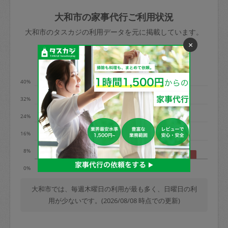
玉、など
きた場合は損害保険の対象外となるので
依頼者不在による当日キャンセル＝依頼
大和市の家事代行ご利用状況
ご注意ください。
金額の100%＋交通費全額
大和市のタスカジの利用データを元に掲載しています。
あわせてこちらも参照ください
：
初めて
×
利用します。注意しなくてはいけない点
※例：依頼日時／土曜日午前9時開始の場
利用の多い曜日は？
はありますか？
合、水曜日午前9時以降はキャンセル料が
発生
40%
水曜日9時〜金曜日9時まで＝依頼料金の
32%
50%
24%
金曜日9時～土曜日8時まで＝依頼金額の
100%
16%
土曜日8時〜実施時間＝依頼金額の100%
8%
＋交通費全額
月
水
木
土
日
0%
依頼者不在による当日キャンセル＝依頼
金額の100%＋交通費全額
大和市では、毎週木曜日の利用が最も多く、日曜日の利
用が少ないです。(2026/08/08 時点での更新)
2. 定期契約キャンセル（定期契約のみ）