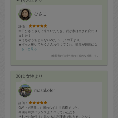
ひさこ
評価：
本日ひさこさんに来ていただき、我が家は生まれ変わり
ました！
★うちがうちじゃないみたい！(下の子より)
★ずっと動いてたくさん片付けてくれ、部屋が綺麗にな
りました。嬉しいです。（上の子より)
もっと見る
★テキパキとエネルギッシュに動いていただきました。
※依頼者の依頼当時の主観的な感想です。
自分たちだけではできないことって、いっぱいあるんだ
なと思いました。(夫より)
★連休の間、家族だけで頑張って片付けたと思いました
が、今日１日で家族でやった三倍位のゴミがまた出まし
30代 女性より
た。空になった二部屋は窓から床まで新築のようにクリ
ーニングしていただきました。キッチンが理想の姿にな
りました。
子どもたちの部屋も、素敵になりました。お帰りになっ
masakofer
た後も勢いにのり、冷蔵庫もスッキリできました。また
更に物を減らして、今度はハウスクリーニングを中心に
やっていただきたいです！ありがとうございました！
評価：
(依頼者より)
GW中で祝日にも関わらずお世話様でした。
今回も和洋バランスよく作っていただき、
それぞれ味付けも異なるお料理達で飽きることなく