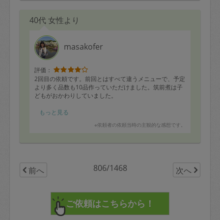
40代 女性より
masakofer
評価：
2回目の依頼です。前回とはすべて違うメニューで、予定
より多く品数も10品作っていただけました。筑前煮は子
どもがおかわりしていました。
ハンバーグで材料の入れ忘れや、交通費精算でお互いお
もっと見る
つりがない等ありましたが、概ね満足です。後片付けも
※依頼者の依頼当時の主観的な感想です。
最後まできれいにやっていただけました。また次回もよ
ろしくお願いいたします。
806/1468
前へ
次へ