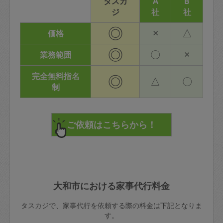
タスカ
A
B
ジ
社
社
◎
×
△
価格
◎
〇
×
業務範囲
完全無料指名
◎
△
〇
制
大和市における家事代行料金
タスカジで、家事代行を依頼する際の料金は下記となりま
す。