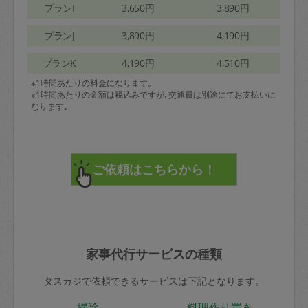
プランI
3,650円
3,890円
プランJ
3,890円
4,190円
プランK
4,190円
4,510円
※1時間あたりの料金になります。
※1時間あたりの金額は税込みですが､交通費は別途にてお支払いに
なります｡
家事代行サービスの種類
タスカジで依頼できるサービスは下記となります。
掃除
料理作り置き