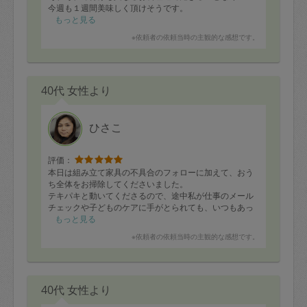
今週も１週間美味しく頂けそうです。
もっと見る
また再来週も宜しくお願い致します。
※依頼者の依頼当時の主観的な感想です。
40代 女性より
ひさこ
評価：
本日は組み立て家具の不具合のフォローに加えて、おう
ち全体をお掃除してくださいました。
テキパキと動いてくださるので、途中私が仕事のメール
チェックや子どものケアに手がとられても、いつもあっ
という間に綺麗にしてくださって本当に感謝です！
もっと見る
※依頼者の依頼当時の主観的な感想です。
40代 女性より