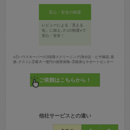
安心・安全の制度
レビューによる「見える
化」に加え､3つの制度※で
安心・安全！
※①ハウスキーパーの3段階スクリーニング(身分証・ビザ確認､面
接､テスト)､②最大一億円の損害保険､③親身なサポートセンター
他社サービスとの違い