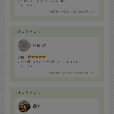
取りがあまりできなくてすみません～
また次回もお願いしたいと思います！
もっと見る
よろしくお願いいたします。
※依頼者の依頼当時の主観的な感想です。
50代 女性より
Marlyn
評価：
いつも通りテキパキと綺麗にしてくれました。
もっと見る
※依頼者の依頼当時の主観的な感想です。
30代 女性より
蘭丸