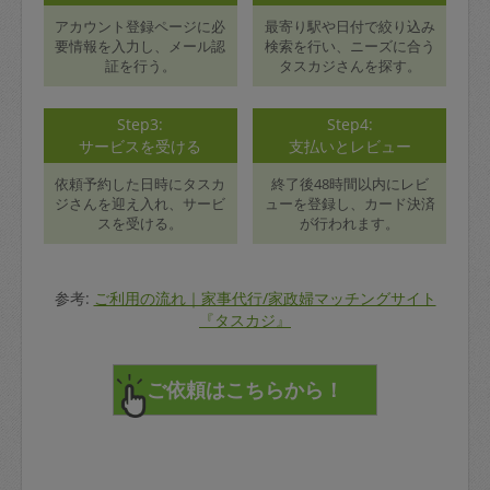
アカウント登録ページに必
最寄り駅や日付で絞り込み
要情報を入力し、メール認
検索を行い、ニーズに合う
証を行う。
タスカジさんを探す。
Step3:
Step4:
サービスを受ける
支払いとレビュー
依頼予約した日時にタスカ
終了後48時間以内にレビ
ジさんを迎え入れ、サービ
ューを登録し、カード決済
スを受ける。
が行われます。
参考:
ご利用の流れ｜家事代行/家政婦マッチングサイト
『タスカジ』