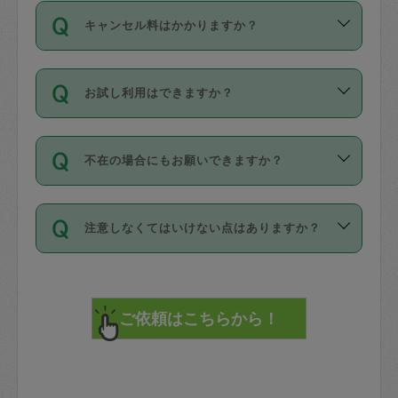
ご依頼は、現在を起点に3日後（72時間
濯、料理、作り置き、整理収納、買い物
のち、タスカジモニター宅にて３時間の
また外国人の方は英語しか話せない方、
キャンセル料はかかりますか？
以降）の日時から受付可能となっていま
です。作業中に物を壊したり、人にけが
現場トライアルを受け、合格したタスカ
日本語も話せる方など様々です。
す。
をさせたりした場合が対象で、補償金額
ジさんが活動されています。
キャンセル料には、以下の2種類がありま
ただし、72時間を切った直前の日程では
は対物1000万円、対人1億円が上限で
バックグラウンドや得意分野はプロフィ
お試し利用はできますか？
す。
タスカジさんへ「募集」をかけることが
す。
※テストセンターの講評は１件目のレビュ
ールに記載していますので、各自の得意
可能です。
ーとして記載されていますので依頼の際
分野を見極めて、目的に合わせてお仕事
「お試し利用」というメニューはありま
万が一損害が発生した場合は、その場の
に参考にしてください。
を依頼してください。
不在の場合にもお願いできますか？
せんが、「一回のみ」依頼を活用するこ
1. 直前キャンセル（定期、スポット契約
写真を撮り、
参考
：
【詳細】タスカジさんの登録に際
とによって、気に入ったタスカジさんを
共通）
タスカジサポートセンターまでご連絡く
して面接や教育は実施していますか？
不在の場合の作業はタスカジさんの同意
見つけることができます。
・タスカジさんのお仕事開始予定時間前
ださい。
注意しなくてはいけない点はありますか？
が必要です。数回の依頼ののち、タスカ
72時間を超える※と、以下のキャンセル
詳細FAQ：
損害賠償保険について教えて
ジさんと依頼者の間で十分な信頼関係が
まず、条件の合う気になるタスカジさ
料が発生します。
ください。
貴重品は紛失の際トラブルの元となるの
できたのち、タスカジさんに依頼してみ
ん、２・３人に「スポット」依頼をして
で、必ず鍵のかかるロッカーや金庫に入
てください。
みてください。
直前キャンセル料：
れて依頼者の責任の元管理するよう心掛
不在時に部屋に入るためにタスカジさん
その後、一番気に入ったタスカジさんに
72時間前〜24時間前＝依頼料金の50%
けてください。
に鍵を預ける必要がありますが、タスカ
「定期（毎週・隔週）」依頼をしてくだ
24時間前～1時間前＝依頼金額の100%
※パスポート、クレジットカード、銀行カ
ジさんが紛失した鍵によって二次的な損
さい。
1時間前〜実施時間＝依頼金額の100%＋
ード、5千円以上のアクセサリー、500円
害（たとえば、第三者の侵入など）が起
交通費全額