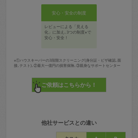
安心・安全の制度
レビューによる「見える
化」に加え､3つの制度※で
安心・安全！
※①ハウスキーパーの3段階スクリーニング(身分証・ビザ確認､面
接､テスト)､②最大一億円の損害保険､③親身なサポートセンター
他社サービスとの違い