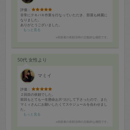
評価：
非常にテキパキ作業を行なっていただき、部屋も綺麗に
なりました。
ありがとうございました。
もっと見る
※依頼者の依頼当時の主観的な感想です。
50代 女性より
マミイ
評価：
２回目の依頼でした。
前回もとても一生懸命お片づけして下さったので、また
マミィさんにお願いしたくてスケジュールを合わせまし
た。
今回は2日間、午前と午後の依頼
もっと見る
一緒にお片づけし、断捨離もできかなりスッキリしまし
※依頼者の依頼当時の主観的な感想です。
た。
散らかっているお部屋や散らかしてしまった私に決して