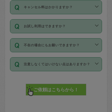
ご依頼は、現在を起点に3日後（72時間
濯、料理、作り置き、整理収納、買い物
のち、タスカジモニター宅にて３時間の
また外国人の方は英語しか話せない方、
キャンセル料はかかりますか？
以降）の日時から受付可能となっていま
です。作業中に物を壊したり、人にけが
現場トライアルを受け、合格したタスカ
日本語も話せる方など様々です。
す。
をさせたりした場合が対象で、補償金額
ジさんが活動されています。
キャンセル料には、以下の2種類がありま
ただし、72時間を切った直前の日程では
は対物1000万円、対人1億円が上限で
バックグラウンドや得意分野はプロフィ
お試し利用はできますか？
す。
タスカジさんへ「募集」をかけることが
す。
※テストセンターの講評は１件目のレビュ
ールに記載していますので、各自の得意
可能です。
ーとして記載されていますので依頼の際
分野を見極めて、目的に合わせてお仕事
「お試し利用」というメニューはありま
万が一損害が発生した場合は、その場の
に参考にしてください。
を依頼してください。
不在の場合にもお願いできますか？
せんが、「一回のみ」依頼を活用するこ
1. 直前キャンセル（定期、スポット契約
写真を撮り、
参考
：
【詳細】タスカジさんの登録に際
とによって、気に入ったタスカジさんを
共通）
タスカジサポートセンターまでご連絡く
して面接や教育は実施していますか？
不在の場合の作業はタスカジさんの同意
見つけることができます。
・タスカジさんのお仕事開始予定時間前
ださい。
注意しなくてはいけない点はありますか？
が必要です。数回の依頼ののち、タスカ
72時間を超える※と、以下のキャンセル
詳細FAQ：
損害賠償保険について教えて
ジさんと依頼者の間で十分な信頼関係が
まず、条件の合う気になるタスカジさ
料が発生します。
ください。
貴重品は紛失の際トラブルの元となるの
できたのち、タスカジさんに依頼してみ
ん、２・３人に「スポット」依頼をして
で、必ず鍵のかかるロッカーや金庫に入
てください。
みてください。
直前キャンセル料：
れて依頼者の責任の元管理するよう心掛
不在時に部屋に入るためにタスカジさん
その後、一番気に入ったタスカジさんに
72時間前〜24時間前＝依頼料金の50%
けてください。
に鍵を預ける必要がありますが、タスカ
「定期（毎週・隔週）」依頼をしてくだ
24時間前～1時間前＝依頼金額の100%
※パスポート、クレジットカード、銀行カ
ジさんが紛失した鍵によって二次的な損
さい。
1時間前〜実施時間＝依頼金額の100%＋
ード、5千円以上のアクセサリー、500円
害（たとえば、第三者の侵入など）が起
交通費全額