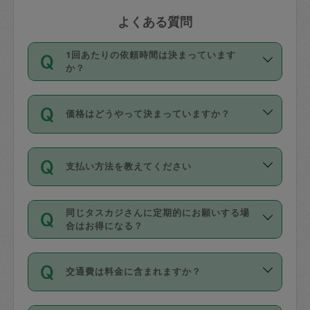
よくある質問
1回あたりの依頼時間は決まっています
か？
依頼1回につき3時間固定です。3時間を
価格はどうやって決まっていますか？
超えて依頼したい場合は、延長機能をご
利用ください。機能をご利用いただくに
11種類の価格帯の中からタスカジさん自
は、タスカジさんに事前に相談し、合意
支払い方法を教えてください
身が価格を選んで設定しています。
の上事前申請することが必要です。な
タスカジさんの価格設定には最初は制限
お、3時間を下回っても、値引き等はござ
お支払方法はクレジットカード（Visa／
があり、レビュー件数、レビューの平均
いません。
同じタスカジさんに定期的にお願いする場
Master／JCB／AMERICAN EXPRESS／
値、などで除々に設定可能な最高額が上
合はお得になる？
Diners Club）のみとなります。
がっていく仕組みになっています。
依頼には「スポット」と「定期（毎週｜
カード情報のご登録は、依頼リクエスト
交通費は料金に含まれますか？
隔週）」があり、「定期」の依頼は「ス
を行う際にご入力ください。プロフィー
ポット」よりお得な料金でご利用できま
ル登録時にはご入力いただかなくても大
交通費は依頼料金とは別途発生し、依頼