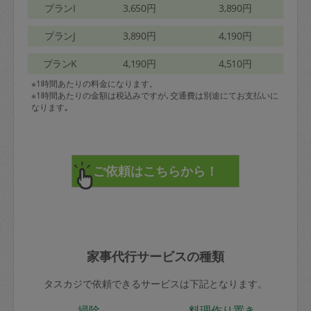
プランI
3,650円
3,890円
プランJ
3,890円
4,190円
プランK
4,190円
4,510円
※1時間あたりの料金になります。
※1時間あたりの金額は税込みですが､交通費は別途にてお支払いに
なります｡
家事代行サービスの種類
タスカジで依頼できるサービスは下記となります。
掃除
料理作り置き