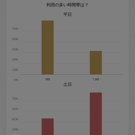
利用の多い時間帯は？
定期契約をキャンセルする場合、毎週定
期は月2回まで隔週定期は月1回までキャ
平日
ンセル料は発生しません。それ以上はキ
70%
ャンセル料が発生します。
56%
定期契約キャンセル料：
42%
・1回につき1,200円※
28%
・詳細ルールは、
こちら
を参照くださ
い。
14%
9時
13時
0%
※キャンセル料金の設定について：
土日
定期依頼1回（3時間）の金額とスポット
70%
1回（3時間）依頼した場合の金額の差額
相当で料金設定されています。
56%
42%
28%