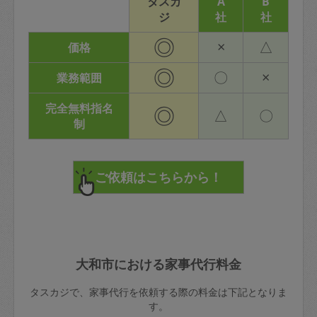
タスカ
A
B
ジ
社
社
◎
×
△
価格
◎
〇
×
業務範囲
完全無料指名
◎
△
〇
制
大和市における家事代行料金
タスカジで、家事代行を依頼する際の料金は下記となりま
す。