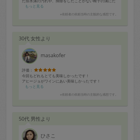
た排水溝の汚れや、掃除をしたことがない椅子の溝にた
まった汚れなども綺麗にしていただき、とても気持ち良
もっと見る
くなりました！
※依頼者の依頼当時の主観的な感想です。
時間が足りずキッチンは手付かずになってしまいました
が、始めに優先順位を聞いてくれていたので、お手伝い
してほしいところは3時間内ででき、たくさんお掃除して
いただきました！
30代 女性より
人柄もとても感じが良く、安心してお任せしました。あ
りがとうございました！
masakofer
評価：
今回もどれもとても美味しかったです！
アヒージョがワインにあい美味しかったです！
もっと見る
※依頼者の依頼当時の主観的な感想です。
50代 男性より
ひさこ