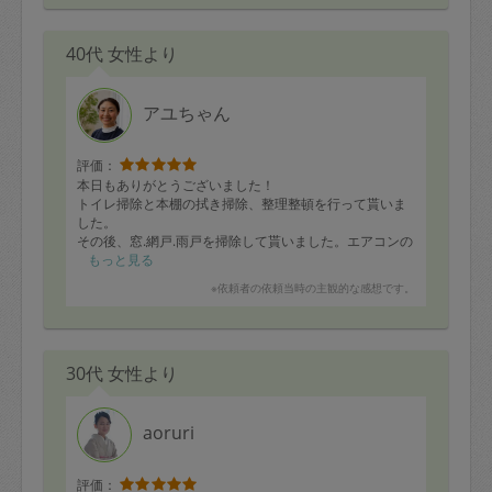
マイナスな事を言わず、ポジティブに引っ張ってくれて2
日間楽しくお片づけが出来ました。
40代 女性より
使う頻度や誰が使っているかなどもしっかりヒアリング
して下さり、収納してくれて、その日から生活が楽にな
りました。ありがとうございました！
アユちゃん
評価：
本日もありがとうございました！
トイレ掃除と本棚の拭き掃除、整理整頓を行って貰いま
した。
その後、窓.網戸.雨戸を掃除して貰いました。エアコンの
フィルター等、気づかない部分まで時間いっぱい掃除の
もっと見る
提案して貰いとても助かります。
※依頼者の依頼当時の主観的な感想です。
次回も宜しくお願い致します。
30代 女性より
aoruri
評価：