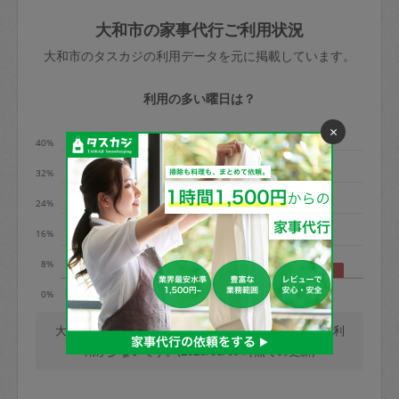
玉、など
きた場合は損害保険の対象外となるので
依頼者不在による当日キャンセル＝依頼
大和市の家事代行ご利用状況
ご注意ください。
金額の100%＋交通費全額
大和市のタスカジの利用データを元に掲載しています。
あわせてこちらも参照ください
：
初めて
利用します。注意しなくてはいけない点
※例：依頼日時／土曜日午前9時開始の場
利用の多い曜日は？
はありますか？
合、水曜日午前9時以降はキャンセル料が
×
発生
40%
水曜日9時〜金曜日9時まで＝依頼料金の
32%
50%
24%
金曜日9時～土曜日8時まで＝依頼金額の
100%
16%
土曜日8時〜実施時間＝依頼金額の100%
8%
＋交通費全額
月
水
木
土
日
0%
依頼者不在による当日キャンセル＝依頼
金額の100%＋交通費全額
大和市では、毎週木曜日の利用が最も多く、日曜日の利
用が少ないです。(2026/08/09 時点での更新)
2. 定期契約キャンセル（定期契約のみ）