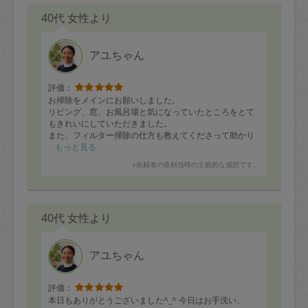
40代 女性より
アユちゃん
評価：
お掃除をメインにお願いしました。
リビング、窓、お風呂場と気になっていたところをとて
もきれいにしていただきました。
また、フィルター掃除の仕方も教えてくださって助かり
ました。
もっと見る
細かいところまで気の利く方だと感じます。
※依頼者の依頼当時の主観的な感想です。
人柄も明るくて爽やかで、お話した時間は少なかったの
ですが楽しい気持ちになりました。このたびはありがと
うございました！
40代 女性より
アユちゃん
評価：
本日もありがとうございました^_^ 今日はお手洗い、