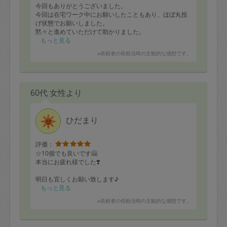
今回もありがとうございました。
今回は在宅ワーク中にお願いしたこともあり、ほぼ丸投
げ状態でお願いしました。
黙々と進めていただけて助かりました。
もっと見る
私が仕事中ということもあり、声をかけづらい&ざっく
※依頼者の依頼当時の主観的な感想です。
りとしかご説明していなかったのもあるのですが、一ヶ
所目を終えて、次の作業に行く前にお声がけいただけた
らなお良かったかなと思います。
でも、十分満足です。
60代 女性より
また機会があればよろしくお願いいたします。
ひだまり
評価：
☆10個でも良いです🤗
本当にお疲れ様でした❣️
明日も宜しくお願い致します♪
もっと見る
※依頼者の依頼当時の主観的な感想です。