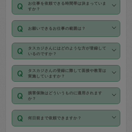
す。
丈夫です。
お仕事を依頼できる時間帯は決まっていま
料金のご請求と合わせてお支払いとなり
定期の最低利用回数は設けていない代わ
デビットカード・プリペイドカード（Vプ
すか？
ます。交通費の金額は「依頼の詳細」に
りに、一定数を超えたキャンセルは有償
リカ、au WALLETなど）
は支払にはご利
時間帯は3種類あります。いずれも１回あ
自動計算で表示されます。
でキャンセルすることが出来ます。
用いただけませんのでご注意ください。
お願いできるお仕事の範囲は？
たり３時間です。
銀行振込や現金払いも対応していませ
（例：毎週定期の場合は３回以上のキャ
ん。
掃除、整理収納、洗濯、買い物、料理、
・ＡＭ ９時～１２時
ンセルが有償（1200円、隔週定期の場合
なお、タスカジさんの交通費も、依頼料
タスカジさんにはどのような方が登録して
作り置きです。タスカジさんによってで
・ＰＭ １３時～１６時
いるのですか？
は２回以上のキャンセルが有償（1200
金のご請求と合わせてお支払いとなりま
きる仕事の範囲が異なりますので、依頼
・夜 １８時～２１時
円））
す。交通費の金額は「依頼の詳細」に自
主婦として長年の家事経験をお持ちの
する前にタスカジさんのプロフィールで
動計算で表示されます。
タスカジさんの登録に際して面接や教育は
方、栄養士・調理師といった資格者で保
確認してください。
開始時間を２時間前後変更することが可
実施していますか？
育園や学校の給食やレストランで料理関
基本的に、高所での作業や危険作業、屋
能です。依頼送信後、個別にタスカジさ
応募の際に、各自事務局との面接と説明
係の専門職に従事されていた方、日本で
外での作業は対象外です。
んにメッセージを送り調整してくださ
損害保険はどういうものに適用されます
を行っています。その後、身分証明書の
すでにハウスキーパーや英語の先生とし
か？
い。ただし、２時間を越えての調整はで
写真提出をしていただいています。外国
てお仕事をしているフィリピン出身の
きません。
依頼者とタスカジさんとの間でタスカジ
人の場合は在留カードで労働許可状況を
方、海外からの留学生、家事が好きな会
万が一、依頼した時間帯と作業時間が１
何日前まで依頼できますか？
を通して成立した作業時間内での作業に
確認しています。タスカジさんトレーニ
社員など様々なバックグラウンドの方が
時間も被らない場合、損害保険の対象外
適用されます。作業範囲は、掃除、洗
ング動画を使ったセルフトレーニングの
登録しています。
となりますので、ご注意ください。