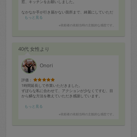
窓、キッチンをお願いしました。
なかなか手が行き届かない箇所まで、綺麗にしていただ
き、助かりました！
もっと見る
※依頼者の依頼当時の主観的な感想です。
またよろしくお願いいたします。
40代 女性より
Onori
評価：
1時間延長して作業いただきました。
ずぼらな私に合わせて、アクションが少なくてすむ、目
から鱗な方法を教えていただき感謝しています。
複数のタスカジさんに整理整頓をお願いした中では、1番
もっと見る
捨てる押しが強い方でした。最初は少し戸惑ったもの
※依頼者の依頼当時の主観的な感想です。
の、慣れたらむしろ心地よく、とにかく手早い方なので
作業効率がすごくいいなと感じました。
是非今度はお料理もお願いしてみたいと思っています。