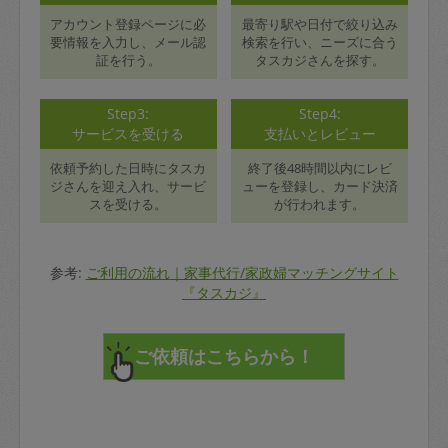
アカウント登録ページに必
最寄り駅や日付で絞り込み
要情報を入力し、メール認
検索を行い、ニーズに合う
証を行う。
タスカジさんを探す。
Step3:
Step4:
サービスを受ける
支払いとレビュー
依頼予約した日時にタスカ
終了後48時間以内にレビ
ジさんを迎え入れ、サービ
ューを登録し、カード決済
スを受ける。
が行われます。
参考:
ご利用の流れ｜家事代行/家政婦マッチングサイト
『タスカジ』