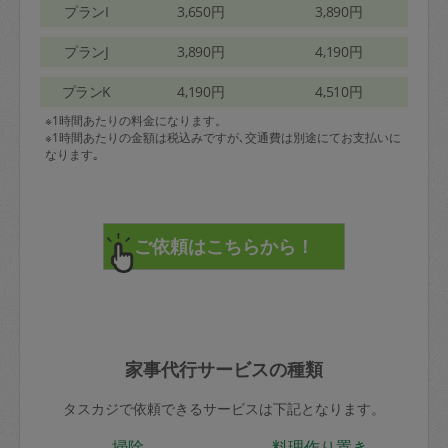
プランI
3,650円
3,890円
プランJ
3,890円
4,190円
プランK
4,190円
4,510円
※1時間あたりの料金になります。
※1時間あたりの金額は税込みですが､交通費は別途にてお支払いに
なります｡
家事代行サービスの種類
タスカジで依頼できるサービスは下記となります。
掃除
料理作り置き