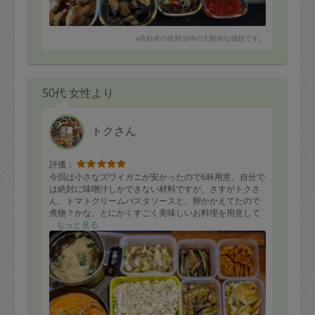
※依頼者の依頼当時の主観的な感想です。
50代 女性より
トクさん
評価：
今回は小さなズワイガニが安かったので6杯用意。自分で
は絶対に味噌汁しかできない材料ですが、さすがトクさ
ん、トマトクリームパスタソースと、卵かかえてたので
煮物？かな、とにかくすごく美味しいお料理を用意して
くれました。
もっと見る