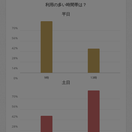
利用の多い時間帯は？
定期契約をキャンセルする場合、毎週定
期は月2回まで隔週定期は月1回までキャ
平日
ンセル料は発生しません。それ以上はキ
70%
ャンセル料が発生します。
56%
定期契約キャンセル料：
42%
・1回につき1,200円※
28%
・詳細ルールは、
こちら
を参照くださ
い。
14%
9時
13時
0%
※キャンセル料金の設定について：
土日
定期依頼1回（3時間）の金額とスポット
70%
1回（3時間）依頼した場合の金額の差額
相当で料金設定されています。
56%
42%
28%