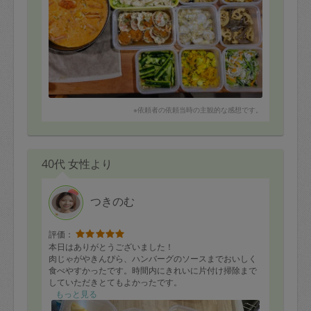
※依頼者の依頼当時の主観的な感想です。
40代 女性より
つきのむ
評価：
本日はありがとうございました！
肉じゃがやきんぴら、ハンバーグのソースまでおいしく
食べやすかったです。時間内にきれいに片付け掃除まで
していただきとてもよかったです。
またよろしくお願いします！
もっと見る