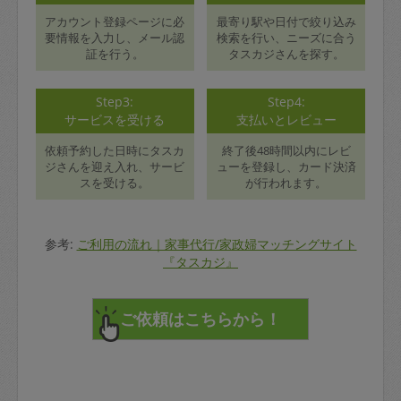
アカウント登録ページに必
最寄り駅や日付で絞り込み
要情報を入力し、メール認
検索を行い、ニーズに合う
証を行う。
タスカジさんを探す。
Step3:
Step4:
サービスを受ける
支払いとレビュー
依頼予約した日時にタスカ
終了後48時間以内にレビ
ジさんを迎え入れ、サービ
ューを登録し、カード決済
スを受ける。
が行われます。
参考:
ご利用の流れ｜家事代行/家政婦マッチングサイト
『タスカジ』