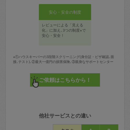
安心・安全の制度
レビューによる「見える
化」に加え､3つの制度※で
安心・安全！
※①ハウスキーパーの3段階スクリーニング(身分証・ビザ確認､面
接､テスト)､②最大一億円の損害保険､③親身なサポートセンター
他社サービスとの違い