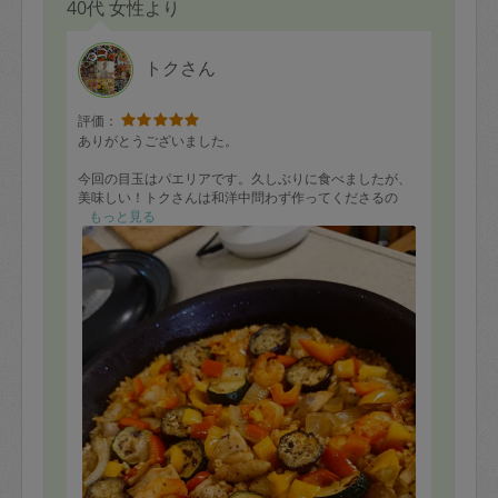
40代 女性より
トクさん
評価：
ありがとうございました。
今回の目玉はパエリアです。久しぶりに食べましたが、
美味しい！トクさんは和洋中問わず作ってくださるの
で、とてもありがたいです。
もっと見る
我が家の場合、結局好きなものが決まってリピートして
しまい、なかなか新しいものに挑戦できない（しなくて
も、まぁいいか、と思ってさえいるのですが）のが、嬉
しい悩みです。