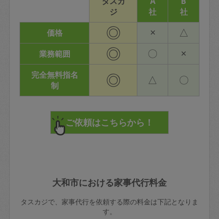
タスカ
A
B
ジ
社
社
◎
×
△
価格
◎
〇
×
業務範囲
完全無料指名
◎
△
〇
制
大和市における家事代行料金
タスカジで、家事代行を依頼する際の料金は下記となりま
す。