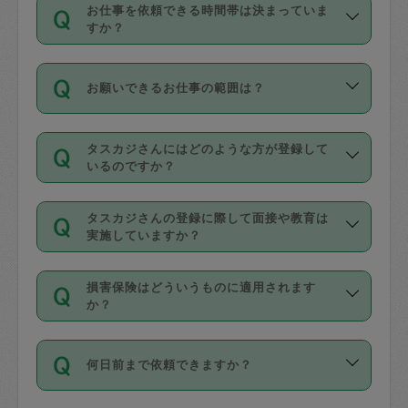
す。
丈夫です。
お仕事を依頼できる時間帯は決まっていま
料金のご請求と合わせてお支払いとなり
定期の最低利用回数は設けていない代わ
デビットカード・プリペイドカード（Vプ
すか？
ます。交通費の金額は「依頼の詳細」に
りに、一定数を超えたキャンセルは有償
リカ、au WALLETなど）
は支払にはご利
時間帯は3種類あります。いずれも１回あ
自動計算で表示されます。
でキャンセルすることが出来ます。
用いただけませんのでご注意ください。
お願いできるお仕事の範囲は？
たり３時間です。
銀行振込や現金払いも対応していませ
（例：毎週定期の場合は３回以上のキャ
ん。
掃除、整理収納、洗濯、買い物、料理、
・ＡＭ ９時～１２時
ンセルが有償（1200円、隔週定期の場合
なお、タスカジさんの交通費も、依頼料
タスカジさんにはどのような方が登録して
作り置きです。タスカジさんによってで
・ＰＭ １３時～１６時
いるのですか？
は２回以上のキャンセルが有償（1200
金のご請求と合わせてお支払いとなりま
きる仕事の範囲が異なりますので、依頼
・夜 １８時～２１時
円））
す。交通費の金額は「依頼の詳細」に自
主婦として長年の家事経験をお持ちの
する前にタスカジさんのプロフィールで
動計算で表示されます。
タスカジさんの登録に際して面接や教育は
方、栄養士・調理師といった資格者で保
確認してください。
開始時間を２時間前後変更することが可
実施していますか？
育園や学校の給食やレストランで料理関
基本的に、高所での作業や危険作業、屋
能です。依頼送信後、個別にタスカジさ
応募の際に、各自事務局との面接と説明
係の専門職に従事されていた方、日本で
外での作業は対象外です。
んにメッセージを送り調整してくださ
損害保険はどういうものに適用されます
を行っています。その後、身分証明書の
すでにハウスキーパーや英語の先生とし
か？
い。ただし、２時間を越えての調整はで
写真提出をしていただいています。外国
てお仕事をしているフィリピン出身の
きません。
依頼者とタスカジさんとの間でタスカジ
人の場合は在留カードで労働許可状況を
方、海外からの留学生、家事が好きな会
万が一、依頼した時間帯と作業時間が１
何日前まで依頼できますか？
を通して成立した作業時間内での作業に
確認しています。タスカジさんトレーニ
社員など様々なバックグラウンドの方が
時間も被らない場合、損害保険の対象外
適用されます。作業範囲は、掃除、洗
ング動画を使ったセルフトレーニングの
登録しています。
となりますので、ご注意ください。