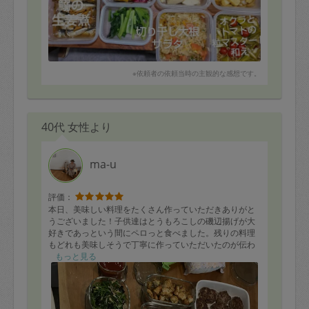
※依頼者の依頼当時の主観的な感想です。
40代 女性より
ma-u
評価：
本日、美味しい料理をたくさん作っていただきありがと
うございました！子供達はとうもろこしの磯辺揚げが大
好きであっという間にペロっと食べました。残りの料理
もどれも美味しそうで丁寧に作っていただいたのが伝わ
ります。今週ゆっくりいただきます。
もっと見る
また、こちらの都合で時間変更を対応していただき、感
謝です！また機会があれば、ぜひよろしくお願い致しま
す。