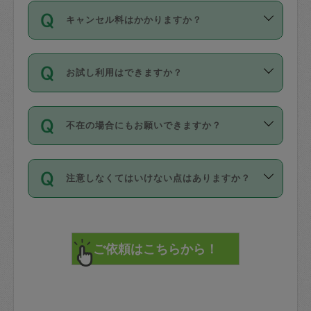
ご依頼は、現在を起点に3日後（72時間
濯、料理、作り置き、整理収納、買い物
のち、タスカジモニター宅にて３時間の
また外国人の方は英語しか話せない方、
キャンセル料はかかりますか？
以降）の日時から受付可能となっていま
です。作業中に物を壊したり、人にけが
現場トライアルを受け、合格したタスカ
日本語も話せる方など様々です。
す。
をさせたりした場合が対象で、補償金額
ジさんが活動されています。
キャンセル料には、以下の2種類がありま
ただし、72時間を切った直前の日程では
は対物1000万円、対人1億円が上限で
バックグラウンドや得意分野はプロフィ
お試し利用はできますか？
す。
タスカジさんへ「募集」をかけることが
す。
※テストセンターの講評は１件目のレビュ
ールに記載していますので、各自の得意
可能です。
ーとして記載されていますので依頼の際
分野を見極めて、目的に合わせてお仕事
「お試し利用」というメニューはありま
万が一損害が発生した場合は、その場の
に参考にしてください。
を依頼してください。
不在の場合にもお願いできますか？
せんが、「一回のみ」依頼を活用するこ
1. 直前キャンセル（定期、スポット契約
写真を撮り、
参考
：
【詳細】タスカジさんの登録に際
とによって、気に入ったタスカジさんを
共通）
タスカジサポートセンターまでご連絡く
して面接や教育は実施していますか？
不在の場合の作業はタスカジさんの同意
見つけることができます。
・タスカジさんのお仕事開始予定時間前
ださい。
注意しなくてはいけない点はありますか？
が必要です。数回の依頼ののち、タスカ
72時間を超える※と、以下のキャンセル
詳細FAQ：
損害賠償保険について教えて
ジさんと依頼者の間で十分な信頼関係が
まず、条件の合う気になるタスカジさ
料が発生します。
ください。
貴重品は紛失の際トラブルの元となるの
できたのち、タスカジさんに依頼してみ
ん、２・３人に「スポット」依頼をして
で、必ず鍵のかかるロッカーや金庫に入
てください。
みてください。
直前キャンセル料：
れて依頼者の責任の元管理するよう心掛
不在時に部屋に入るためにタスカジさん
その後、一番気に入ったタスカジさんに
72時間前〜24時間前＝依頼料金の50%
けてください。
に鍵を預ける必要がありますが、タスカ
「定期（毎週・隔週）」依頼をしてくだ
24時間前～1時間前＝依頼金額の100%
※パスポート、クレジットカード、銀行カ
ジさんが紛失した鍵によって二次的な損
さい。
1時間前〜実施時間＝依頼金額の100%＋
ード、5千円以上のアクセサリー、500円
害（たとえば、第三者の侵入など）が起
交通費全額