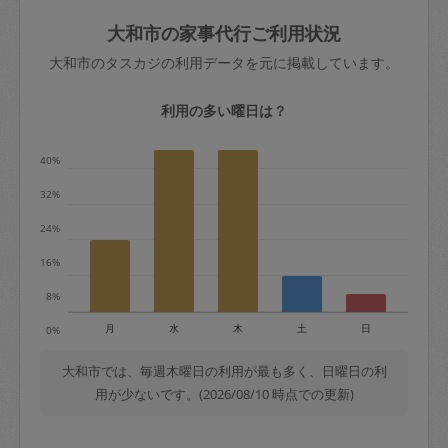
玉、など
きた場合は損害保険の対象外となるので
依頼者不在による当日キャンセル＝依頼
大和市の家事代行ご利用状況
ご注意ください。
金額の100%＋交通費全額
大和市のタスカジの利用データを元に掲載しています。
あわせてこちらも参照ください
：
初めて
利用します。注意しなくてはいけない点
※例：依頼日時／土曜日午前9時開始の場
利用の多い曜日は？
はありますか？
合、水曜日午前9時以降はキャンセル料が
発生
40%
水曜日9時〜金曜日9時まで＝依頼料金の
32%
50%
24%
金曜日9時～土曜日8時まで＝依頼金額の
100%
16%
土曜日8時〜実施時間＝依頼金額の100%
8%
＋交通費全額
月
水
木
土
日
0%
依頼者不在による当日キャンセル＝依頼
金額の100%＋交通費全額
大和市では、毎週木曜日の利用が最も多く、日曜日の利
用が少ないです。(2026/08/10 時点での更新)
2. 定期契約キャンセル（定期契約のみ）