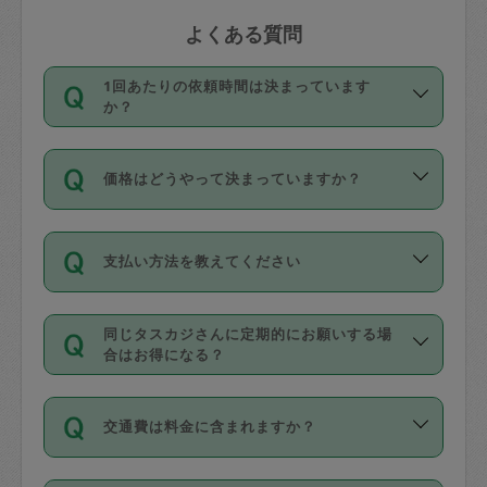
よくある質問
1回あたりの依頼時間は決まっています
か？
依頼1回につき3時間固定です。3時間を
価格はどうやって決まっていますか？
超えて依頼したい場合は、延長機能をご
利用ください。機能をご利用いただくに
11種類の価格帯の中からタスカジさん自
は、タスカジさんに事前に相談し、合意
支払い方法を教えてください
身が価格を選んで設定しています。
の上事前申請することが必要です。な
タスカジさんの価格設定には最初は制限
お、3時間を下回っても、値引き等はござ
お支払方法はクレジットカード（Visa／
があり、レビュー件数、レビューの平均
いません。
同じタスカジさんに定期的にお願いする場
Master／JCB／AMERICAN EXPRESS／
値、などで除々に設定可能な最高額が上
合はお得になる？
Diners Club）のみとなります。
がっていく仕組みになっています。
依頼には「スポット」と「定期（毎週｜
カード情報のご登録は、依頼リクエスト
交通費は料金に含まれますか？
隔週）」があり、「定期」の依頼は「ス
を行う際にご入力ください。プロフィー
ポット」よりお得な料金でご利用できま
ル登録時にはご入力いただかなくても大
交通費は依頼料金とは別途発生し、依頼