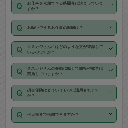
す。
丈夫です。
お仕事を依頼できる時間帯は決まっていま
料金のご請求と合わせてお支払いとなり
定期の最低利用回数は設けていない代わ
デビットカード・プリペイドカード（Vプ
すか？
ます。交通費の金額は「依頼の詳細」に
りに、一定数を超えたキャンセルは有償
リカ、au WALLETなど）
は支払にはご利
時間帯は3種類あります。いずれも１回あ
自動計算で表示されます。
でキャンセルすることが出来ます。
用いただけませんのでご注意ください。
お願いできるお仕事の範囲は？
たり３時間です。
銀行振込や現金払いも対応していませ
（例：毎週定期の場合は３回以上のキャ
ん。
掃除、整理収納、洗濯、買い物、料理、
・ＡＭ ９時～１２時
ンセルが有償（1200円、隔週定期の場合
なお、タスカジさんの交通費も、依頼料
タスカジさんにはどのような方が登録して
作り置きです。タスカジさんによってで
・ＰＭ １３時～１６時
いるのですか？
は２回以上のキャンセルが有償（1200
金のご請求と合わせてお支払いとなりま
きる仕事の範囲が異なりますので、依頼
・夜 １８時～２１時
円））
す。交通費の金額は「依頼の詳細」に自
主婦として長年の家事経験をお持ちの
する前にタスカジさんのプロフィールで
動計算で表示されます。
タスカジさんの登録に際して面接や教育は
方、栄養士・調理師といった資格者で保
確認してください。
開始時間を２時間前後変更することが可
実施していますか？
育園や学校の給食やレストランで料理関
基本的に、高所での作業や危険作業、屋
能です。依頼送信後、個別にタスカジさ
応募の際に、各自事務局との面接と説明
係の専門職に従事されていた方、日本で
外での作業は対象外です。
んにメッセージを送り調整してくださ
損害保険はどういうものに適用されます
を行っています。その後、身分証明書の
すでにハウスキーパーや英語の先生とし
か？
い。ただし、２時間を越えての調整はで
写真提出をしていただいています。外国
てお仕事をしているフィリピン出身の
きません。
依頼者とタスカジさんとの間でタスカジ
人の場合は在留カードで労働許可状況を
方、海外からの留学生、家事が好きな会
万が一、依頼した時間帯と作業時間が１
何日前まで依頼できますか？
を通して成立した作業時間内での作業に
確認しています。タスカジさんトレーニ
社員など様々なバックグラウンドの方が
時間も被らない場合、損害保険の対象外
適用されます。作業範囲は、掃除、洗
ング動画を使ったセルフトレーニングの
登録しています。
となりますので、ご注意ください。