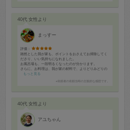
40代 女性より
まっすー
評価：
雑然とした我が家も、ポイントをおさえてお掃除してく
ださり、いい気持ちになれました。
お風呂場も、一段明るくなったのが分かります。
さらに、お料理は、我が家の材料で、よりどりみどりの
ご馳走に！
もっと見る
からあげ、ヒレ肉のトマト煮込み、サバ缶と春キャベツ
※依頼者の依頼当時の主観的な感想です。
の炒めもの、ハンバーグ、ケークサレ、ほうれん草のお
かか和え、みょうがと新玉ねぎの酢の物、味噌汁と、大
満足です。
40代 女性より
アユちゃん