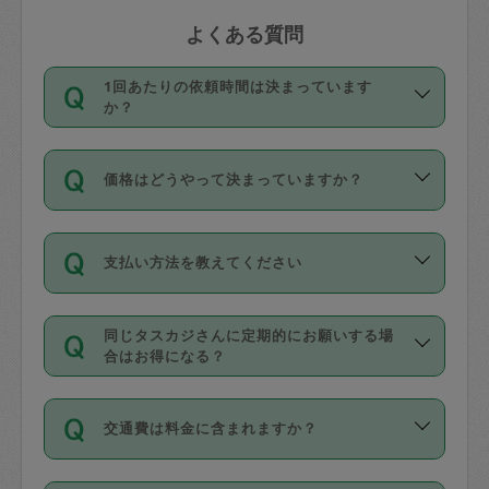
よくある質問
1回あたりの依頼時間は決まっています
か？
依頼1回につき3時間固定です。3時間を
価格はどうやって決まっていますか？
超えて依頼したい場合は、延長機能をご
利用ください。機能をご利用いただくに
11種類の価格帯の中からタスカジさん自
は、タスカジさんに事前に相談し、合意
支払い方法を教えてください
身が価格を選んで設定しています。
の上事前申請することが必要です。な
タスカジさんの価格設定には最初は制限
お、3時間を下回っても、値引き等はござ
お支払方法はクレジットカード（Visa／
があり、レビュー件数、レビューの平均
いません。
同じタスカジさんに定期的にお願いする場
Master／JCB／AMERICAN EXPRESS／
値、などで除々に設定可能な最高額が上
合はお得になる？
Diners Club）のみとなります。
がっていく仕組みになっています。
依頼には「スポット」と「定期（毎週｜
カード情報のご登録は、依頼リクエスト
交通費は料金に含まれますか？
隔週）」があり、「定期」の依頼は「ス
を行う際にご入力ください。プロフィー
ポット」よりお得な料金でご利用できま
ル登録時にはご入力いただかなくても大
交通費は依頼料金とは別途発生し、依頼