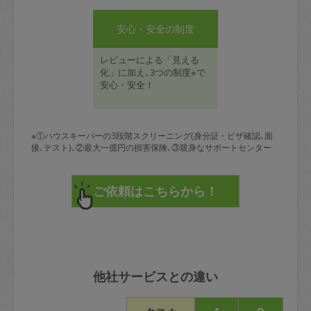
安心・安全の制度
レビューによる「見える
化」に加え､3つの制度※で
安心・安全！
※①ハウスキーパーの3段階スクリーニング(身分証・ビザ確認､面
接､テスト)､②最大一億円の損害保険､③親身なサポートセンター
他社サービスとの違い