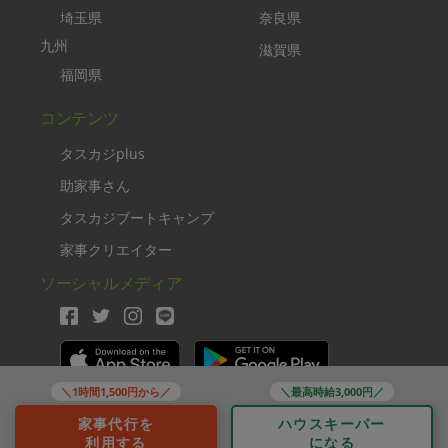
埼玉県
奈良県
九州
滋賀県
福岡県
コンテンツ
タスカジplus
助家事さん
タスカジブートキャンプ
家事クリエイター
ソーシャルメディア
＼1時間1,500円から／
＼最高時給3,000円／
Copyright TASKAJI Inc.
家事代行を
ハウスキーパー
利用する
になる