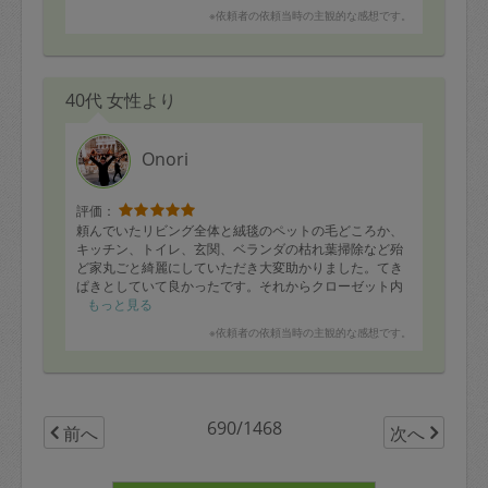
※依頼者の依頼当時の主観的な感想です。
40代 女性より
Onori
評価：
頼んでいたリビング全体と絨毯のペットの毛どころか、
キッチン、トイレ、玄関、ベランダの枯れ葉掃除など殆
ど家丸ごと綺麗にしていただき大変助かりました。てき
ぱきとしていて良かったです。それからクローゼット内
の整頓のコツなども教えて頂いたので、リバウンドしな
もっと見る
いようにしていきたいと思います。知人にも薦めようと
※依頼者の依頼当時の主観的な感想です。
思います。本当にありがとうございました。
690/1468
前へ
次へ