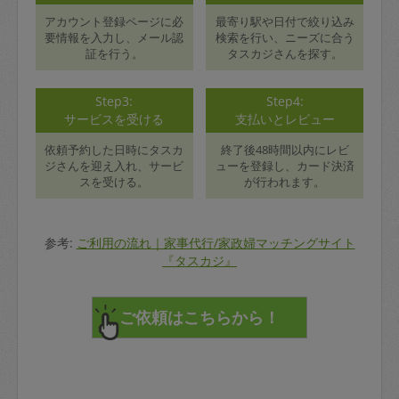
アカウント登録ページに必
最寄り駅や日付で絞り込み
要情報を入力し、メール認
検索を行い、ニーズに合う
証を行う。
タスカジさんを探す。
Step3:
Step4:
サービスを受ける
支払いとレビュー
依頼予約した日時にタスカ
終了後48時間以内にレビ
ジさんを迎え入れ、サービ
ューを登録し、カード決済
スを受ける。
が行われます。
参考:
ご利用の流れ｜家事代行/家政婦マッチングサイト
『タスカジ』