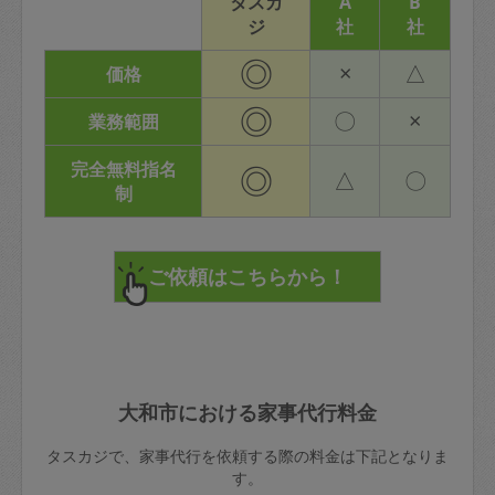
タスカ
A
B
ジ
社
社
◎
×
△
価格
◎
〇
×
業務範囲
完全無料指名
◎
△
〇
制
大和市における家事代行料金
タスカジで、家事代行を依頼する際の料金は下記となりま
す。