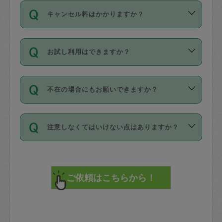
ご依頼は、現在を起点に3日後（72時間
濯、料理、作り置き、整理収納、買い物
のち、タスカジモニター宅にて３時間の
また外国人の方は英語しか話せない方、
キャンセル料はかかりますか？
以降）の日時から受付可能となっていま
です。作業中に物を壊したり、人にけが
現場トライアルを受け、合格したタスカ
日本語も話せる方など様々です。
す。
をさせたりした場合が対象で、補償金額
ジさんが活動されています。
キャンセル料には、以下の2種類がありま
ただし、72時間を切った直前の日程では
は対物1000万円、対人1億円が上限で
バックグラウンドや得意分野はプロフィ
お試し利用はできますか？
す。
タスカジさんへ「募集」をかけることが
す。
※テストセンターの講評は１件目のレビュ
ールに記載していますので、各自の得意
可能です。
ーとして記載されていますので依頼の際
分野を見極めて、目的に合わせてお仕事
「お試し利用」というメニューはありま
万が一損害が発生した場合は、その場の
に参考にしてください。
を依頼してください。
不在の場合にもお願いできますか？
せんが、「一回のみ」依頼を活用するこ
1. 直前キャンセル（定期、スポット契約
写真を撮り、
参考
：
【詳細】タスカジさんの登録に際
とによって、気に入ったタスカジさんを
共通）
タスカジサポートセンターまでご連絡く
して面接や教育は実施していますか？
不在の場合の作業はタスカジさんの同意
見つけることができます。
・タスカジさんのお仕事開始予定時間前
ださい。
注意しなくてはいけない点はありますか？
が必要です。数回の依頼ののち、タスカ
72時間を超える※と、以下のキャンセル
詳細FAQ：
損害賠償保険について教えて
ジさんと依頼者の間で十分な信頼関係が
まず、条件の合う気になるタスカジさ
料が発生します。
ください。
貴重品は紛失の際トラブルの元となるの
できたのち、タスカジさんに依頼してみ
ん、２・３人に「スポット」依頼をして
で、必ず鍵のかかるロッカーや金庫に入
てください。
みてください。
直前キャンセル料：
れて依頼者の責任の元管理するよう心掛
不在時に部屋に入るためにタスカジさん
その後、一番気に入ったタスカジさんに
72時間前〜24時間前＝依頼料金の50%
けてください。
に鍵を預ける必要がありますが、タスカ
「定期（毎週・隔週）」依頼をしてくだ
24時間前～1時間前＝依頼金額の100%
※パスポート、クレジットカード、銀行カ
ジさんが紛失した鍵によって二次的な損
さい。
1時間前〜実施時間＝依頼金額の100%＋
ード、5千円以上のアクセサリー、500円
害（たとえば、第三者の侵入など）が起
交通費全額