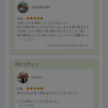
masakofer
評価：
今回もどれも美味しくいただきました！
特に大葉を使ったグリルチキンは、夫も５歳の息子もと
ても気に入った様子で皆で取り合いをしました（笑）
旬の食材をたくさん取り入れたメニューのご提案をいた
だけるので、とても嬉しいです。今後ともよろしくお願
もっと見る
いいたします。
※依頼者の依頼当時の主観的な感想です。
40代 女性より
Onori
評価：
本日も沢山の作り置きありがとうございました。
とても美味しくいただきました。
もっと見る