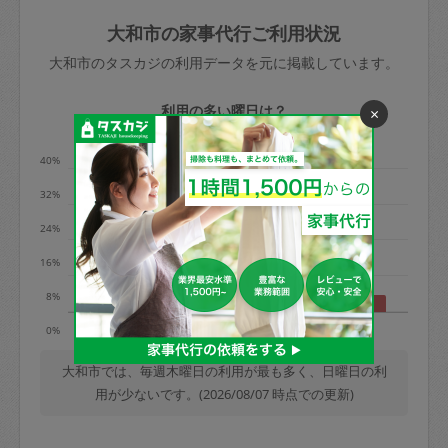
玉、など
きた場合は損害保険の対象外となるので
依頼者不在による当日キャンセル＝依頼
大和市の家事代行ご利用状況
ご注意ください。
金額の100%＋交通費全額
大和市のタスカジの利用データを元に掲載しています。
あわせてこちらも参照ください
：
初めて
利用します。注意しなくてはいけない点
※例：依頼日時／土曜日午前9時開始の場
利用の多い曜日は？
×
はありますか？
合、水曜日午前9時以降はキャンセル料が
発生
40%
水曜日9時〜金曜日9時まで＝依頼料金の
32%
50%
24%
金曜日9時～土曜日8時まで＝依頼金額の
100%
16%
土曜日8時〜実施時間＝依頼金額の100%
8%
＋交通費全額
月
水
木
土
日
0%
依頼者不在による当日キャンセル＝依頼
金額の100%＋交通費全額
大和市では、毎週木曜日の利用が最も多く、日曜日の利
用が少ないです。(2026/08/07 時点での更新)
2. 定期契約キャンセル（定期契約のみ）