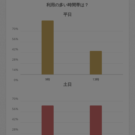
利用の多い時間帯は？
定期契約をキャンセルする場合、毎週定
期は月2回まで隔週定期は月1回までキャ
平日
ンセル料は発生しません。それ以上はキ
70%
ャンセル料が発生します。
56%
定期契約キャンセル料：
42%
・1回につき1,200円※
28%
・詳細ルールは、
こちら
を参照くださ
い。
14%
9時
13時
0%
※キャンセル料金の設定について：
土日
定期依頼1回（3時間）の金額とスポット
70%
1回（3時間）依頼した場合の金額の差額
相当で料金設定されています。
56%
42%
28%