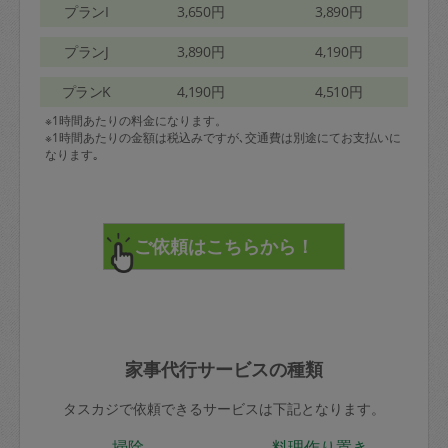
プランI
3,650円
3,890円
プランJ
3,890円
4,190円
プランK
4,190円
4,510円
※1時間あたりの料金になります。
※1時間あたりの金額は税込みですが､交通費は別途にてお支払いに
なります｡
家事代行サービスの種類
タスカジで依頼できるサービスは下記となります。
掃除
料理作り置き