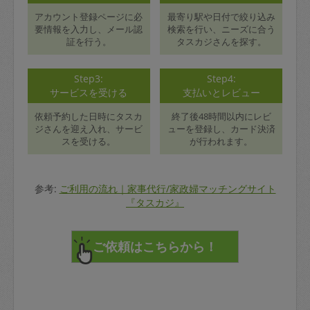
アカウント登録ページに必
最寄り駅や日付で絞り込み
要情報を入力し、メール認
検索を行い、ニーズに合う
証を行う。
タスカジさんを探す。
Step3:
Step4:
サービスを受ける
支払いとレビュー
依頼予約した日時にタスカ
終了後48時間以内にレビ
ジさんを迎え入れ、サービ
ューを登録し、カード決済
スを受ける。
が行われます。
参考:
ご利用の流れ｜家事代行/家政婦マッチングサイト
『タスカジ』