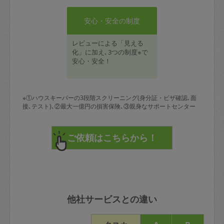
安心・安全の制度
レビューによる「見える
化」に加え､3つの制度※で
安心・安全！
※①ハウスキーパーの3段階スクリーニング(身分証・ビザ確認､面
接､テスト)､②最大一億円の損害保険､③親身なサポートセンター
他社サービスとの違い