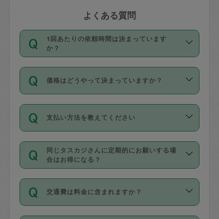
よくある質問
1回あたりの依頼時間は決まっています
か？
依頼1回につき3時間固定です。3時間を
価格はどうやって決まっていますか？
超えて依頼したい場合は、延長機能をご
利用ください。機能をご利用いただくに
11種類の価格帯の中からタスカジさん自
は、タスカジさんに事前に相談し、合意
支払い方法を教えてください
身が価格を選んで設定しています。
の上事前申請することが必要です。な
タスカジさんの価格設定には最初は制限
お、3時間を下回っても、値引き等はござ
お支払方法はクレジットカード（Visa／
があり、レビュー件数、レビューの平均
いません。
同じタスカジさんに定期的にお願いする場
Master／JCB／AMERICAN EXPRESS／
値、などで除々に設定可能な最高額が上
合はお得になる？
Diners Club）のみとなります。
がっていく仕組みになっています。
依頼には「スポット」と「定期（毎週｜
カード情報のご登録は、依頼リクエスト
交通費は料金に含まれますか？
隔週）」があり、「定期」の依頼は「ス
を行う際にご入力ください。プロフィー
ポット」よりお得な料金でご利用できま
ル登録時にはご入力いただかなくても大
交通費は依頼料金とは別途発生し、依頼