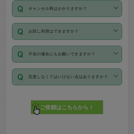
ご依頼は、現在を起点に3日後（72時間
濯、料理、作り置き、整理収納、買い物
のち、タスカジモニター宅にて３時間の
また外国人の方は英語しか話せない方、
キャンセル料はかかりますか？
以降）の日時から受付可能となっていま
です。作業中に物を壊したり、人にけが
現場トライアルを受け、合格したタスカ
日本語も話せる方など様々です。
す。
をさせたりした場合が対象で、補償金額
ジさんが活動されています。
キャンセル料には、以下の2種類がありま
ただし、72時間を切った直前の日程では
は対物1000万円、対人1億円が上限で
バックグラウンドや得意分野はプロフィ
お試し利用はできますか？
す。
タスカジさんへ「募集」をかけることが
す。
※テストセンターの講評は１件目のレビュ
ールに記載していますので、各自の得意
可能です。
ーとして記載されていますので依頼の際
分野を見極めて、目的に合わせてお仕事
「お試し利用」というメニューはありま
万が一損害が発生した場合は、その場の
に参考にしてください。
を依頼してください。
不在の場合にもお願いできますか？
せんが、「一回のみ」依頼を活用するこ
1. 直前キャンセル（定期、スポット契約
写真を撮り、
参考
：
【詳細】タスカジさんの登録に際
とによって、気に入ったタスカジさんを
共通）
タスカジサポートセンターまでご連絡く
して面接や教育は実施していますか？
不在の場合の作業はタスカジさんの同意
見つけることができます。
・タスカジさんのお仕事開始予定時間前
ださい。
注意しなくてはいけない点はありますか？
が必要です。数回の依頼ののち、タスカ
72時間を超える※と、以下のキャンセル
詳細FAQ：
損害賠償保険について教えて
ジさんと依頼者の間で十分な信頼関係が
まず、条件の合う気になるタスカジさ
料が発生します。
ください。
貴重品は紛失の際トラブルの元となるの
できたのち、タスカジさんに依頼してみ
ん、２・３人に「スポット」依頼をして
で、必ず鍵のかかるロッカーや金庫に入
てください。
みてください。
直前キャンセル料：
れて依頼者の責任の元管理するよう心掛
不在時に部屋に入るためにタスカジさん
その後、一番気に入ったタスカジさんに
72時間前〜24時間前＝依頼料金の50%
けてください。
に鍵を預ける必要がありますが、タスカ
「定期（毎週・隔週）」依頼をしてくだ
24時間前～1時間前＝依頼金額の100%
※パスポート、クレジットカード、銀行カ
ジさんが紛失した鍵によって二次的な損
さい。
1時間前〜実施時間＝依頼金額の100%＋
ード、5千円以上のアクセサリー、500円
害（たとえば、第三者の侵入など）が起
交通費全額