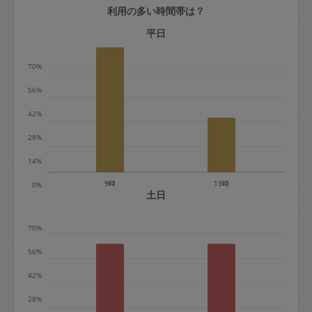
利用の多い時間帯は？
定期契約をキャンセルする場合、毎週定
期は月2回まで隔週定期は月1回までキャ
平日
ンセル料は発生しません。それ以上はキ
70%
ャンセル料が発生します。
56%
定期契約キャンセル料：
42%
・1回につき1,200円※
28%
・詳細ルールは、
こちら
を参照くださ
い。
14%
9時
13時
0%
※キャンセル料金の設定について：
土日
定期依頼1回（3時間）の金額とスポット
70%
1回（3時間）依頼した場合の金額の差額
相当で料金設定されています。
56%
42%
28%