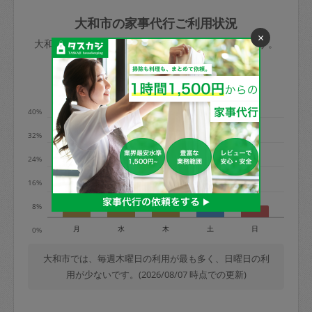
玉、など
きた場合は損害保険の対象外となるので
依頼者不在による当日キャンセル＝依頼
大和市の家事代行ご利用状況
ご注意ください。
金額の100%＋交通費全額
×
大和市のタスカジの利用データを元に掲載しています。
あわせてこちらも参照ください
：
初めて
利用します。注意しなくてはいけない点
※例：依頼日時／土曜日午前9時開始の場
利用の多い曜日は？
はありますか？
合、水曜日午前9時以降はキャンセル料が
発生
40%
水曜日9時〜金曜日9時まで＝依頼料金の
32%
50%
24%
金曜日9時～土曜日8時まで＝依頼金額の
100%
16%
土曜日8時〜実施時間＝依頼金額の100%
8%
＋交通費全額
月
水
木
土
日
0%
依頼者不在による当日キャンセル＝依頼
金額の100%＋交通費全額
大和市では、毎週木曜日の利用が最も多く、日曜日の利
用が少ないです。(2026/08/07 時点での更新)
2. 定期契約キャンセル（定期契約のみ）