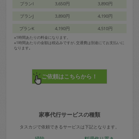
プランI
3,650円
3,890円
プランJ
3,890円
4,190円
プランK
4,190円
4,510円
※1時間あたりの料金になります。
※1時間あたりの金額は税込みですが､交通費は別途にてお支払いに
なります｡
家事代行サービスの種類
タスカジで依頼できるサービスは下記となります。
掃除
料理作り置き