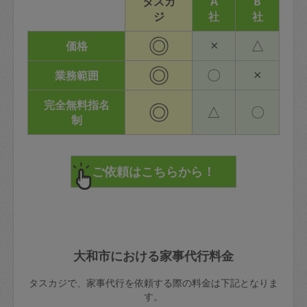
タスカ
A
B
ジ
社
社
◎
×
△
価格
◎
〇
×
業務範囲
完全無料指名
◎
△
〇
制
大和市における家事代行料金
タスカジで、家事代行を依頼する際の料金は下記となりま
す。