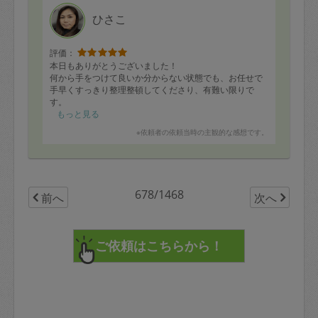
ひさこ
評価：
本日もありがとうございました！
何から手をつけて良いか分からない状態でも、お任せで
手早くすっきり整理整頓してくださり、有難い限りで
す。
また不用品を処分したりして、リビングや洗面所の収納
もっと見る
もお願いできたらと思っております。
※依頼者の依頼当時の主観的な感想です。
678/1468
前へ
次へ