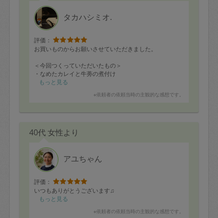
タカハシミオ.
評価：
お買いものからお願いさせていただきました。
＜今回つくっていただいたもの＞
・なめたカレイと牛蒡の煮付け
・ハンバーグ(オニオンペッパーソース)
もっと見る
・サーモンフライ(タルタルソース)
※依頼者の依頼当時の主観的な感想です。
・ちくわ磯部揚げ
・新キャベツとしめじの香味油和え
・肉豆腐
・五目ひじき煮
40代 女性より
・椎茸の肉詰め
・豚しゃぶサラダ(香味胡麻ドレ)
・ラーメン風 野菜スープ
アユちゃん
すべてお任せだったのですが、
我が家の好みをグッと掴んでくださっていて、
並んでいるメニューに「わー✨」となりました。
評価：
もちろん、どれをいただいてもとても美味しいです。
いつもありがとうございます♫
もっと見る
いつも思うのですが、うちのキッチンで、うちにある調
※依頼者の依頼当時の主観的な感想です。
味料を使って