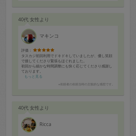
なんでこんなに美味しくできるのー！？と。
タカハシさんの腕に感服です。今後ともよろしくお願い
します。
40代 女性より
マキンコ
評価：
タスカジ初回利用でドキドキしていましたが、優し笑顔
で接してくださり緊張もほぐれました。
初回から細かな時間調整にも快く応じてくださり感謝し
ております。
設置から一度も掃除していない（汗）手間の掛かるブラ
もっと見る
インド掃除に、根気良く取り組んでくださり綺麗にして
※依頼者の依頼当時の主観的な感想です。
くださいました！
無理のないよう日程調整しつつ、今後もお付き合いいた
だけると嬉しいです。
40代 女性より
Ricca