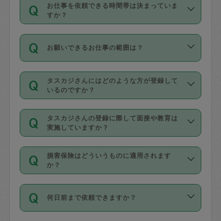
す。
丈夫です。
お仕事を依頼できる時間帯は決まっていま
料金のご請求と合わせてお支払いとなり
定期の最低利用回数は設けていない代わ
デビットカード・プリペイドカード（Vプ
すか？
ます。交通費の金額は「依頼の詳細」に
りに、一定数を超えたキャンセルは有償
リカ、au WALLETなど）
は支払にはご利
時間帯は3種類あります。いずれも１回あ
自動計算で表示されます。
でキャンセルすることが出来ます。
用いただけませんのでご注意ください。
お願いできるお仕事の範囲は？
たり３時間です。
銀行振込や現金払いも対応していませ
（例：毎週定期の場合は３回以上のキャ
ん。
掃除、整理収納、洗濯、買い物、料理、
・ＡＭ ９時～１２時
ンセルが有償（1200円、隔週定期の場合
なお、タスカジさんの交通費も、依頼料
タスカジさんにはどのような方が登録して
作り置きです。タスカジさんによってで
・ＰＭ １３時～１６時
いるのですか？
は２回以上のキャンセルが有償（1200
金のご請求と合わせてお支払いとなりま
きる仕事の範囲が異なりますので、依頼
・夜 １８時～２１時
円））
す。交通費の金額は「依頼の詳細」に自
主婦として長年の家事経験をお持ちの
する前にタスカジさんのプロフィールで
動計算で表示されます。
タスカジさんの登録に際して面接や教育は
方、栄養士・調理師といった資格者で保
確認してください。
開始時間を２時間前後変更することが可
実施していますか？
育園や学校の給食やレストランで料理関
基本的に、高所での作業や危険作業、屋
能です。依頼送信後、個別にタスカジさ
応募の際に、各自事務局との面接と説明
係の専門職に従事されていた方、日本で
外での作業は対象外です。
んにメッセージを送り調整してくださ
損害保険はどういうものに適用されます
を行っています。その後、身分証明書の
すでにハウスキーパーや英語の先生とし
か？
い。ただし、２時間を越えての調整はで
写真提出をしていただいています。外国
てお仕事をしているフィリピン出身の
きません。
依頼者とタスカジさんとの間でタスカジ
人の場合は在留カードで労働許可状況を
方、海外からの留学生、家事が好きな会
万が一、依頼した時間帯と作業時間が１
何日前まで依頼できますか？
を通して成立した作業時間内での作業に
確認しています。タスカジさんトレーニ
社員など様々なバックグラウンドの方が
時間も被らない場合、損害保険の対象外
適用されます。作業範囲は、掃除、洗
ング動画を使ったセルフトレーニングの
登録しています。
となりますので、ご注意ください。