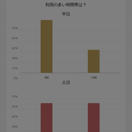
利用の多い時間帯は？
定期契約をキャンセルする場合、毎週定
期は月2回まで隔週定期は月1回までキャ
平日
ンセル料は発生しません。それ以上はキ
70%
ャンセル料が発生します。
56%
定期契約キャンセル料：
42%
・1回につき1,200円※
28%
・詳細ルールは、
こちら
を参照くださ
い。
14%
9時
13時
0%
※キャンセル料金の設定について：
土日
定期依頼1回（3時間）の金額とスポット
70%
1回（3時間）依頼した場合の金額の差額
相当で料金設定されています。
56%
42%
28%