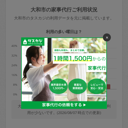
玉、など
きた場合は損害保険の対象外となるので
依頼者不在による当日キャンセル＝依頼
大和市の家事代行ご利用状況
ご注意ください。
金額の100%＋交通費全額
大和市のタスカジの利用データを元に掲載しています。
あわせてこちらも参照ください
：
初めて
利用します。注意しなくてはいけない点
※例：依頼日時／土曜日午前9時開始の場
利用の多い曜日は？
はありますか？
×
合、水曜日午前9時以降はキャンセル料が
発生
40%
水曜日9時〜金曜日9時まで＝依頼料金の
32%
50%
24%
金曜日9時～土曜日8時まで＝依頼金額の
100%
16%
土曜日8時〜実施時間＝依頼金額の100%
8%
＋交通費全額
月
水
木
土
日
0%
依頼者不在による当日キャンセル＝依頼
金額の100%＋交通費全額
大和市では、毎週木曜日の利用が最も多く、日曜日の利
用が少ないです。(2026/08/07 時点での更新)
2. 定期契約キャンセル（定期契約のみ）