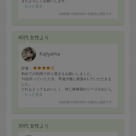
またよろしくお願いします。
もっと見る
※依頼者の依頼当時の主観的な感想です。
40代 女性より
Kajiyama
評価：
初めての利用で作り置きをお願いしました。
10品作っていただき、早速夕飯に家族4人でいただきま
した。
どれもとってもおいしく、特に棒棒鶏のソースのおいし
さに感動しました。
もっと見る
気に入ったものしか自分からは口にしない息子は「おい
※依頼者の依頼当時の主観的な感想です。
しいね〜！」と言って完食！
好き嫌いの多い娘も「おいしい」と完食していました。
本当にありがとうございました。
30代 女性より
星を4つにしたのは、食材のリストについてのご連絡が前
日深夜だったことで当日午前中に買い物に行かなくては
いけなかったからです。