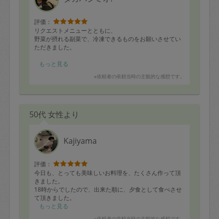
評価：
リクエストメニューとともに、
野菜が摂れる副菜で、冷凍できるものをお願いさせてい
ただきました。
すると下記のように。
もっと見る
希望を叶えていただきすぎて感謝です！
※依頼者の依頼当時の主観的な感想です。
...................................................
・豚丼あたま◎
・チャーシュー＆煮卵
50代 女性より
・茄子の煮浸し
・ブロッコリーとツナのナムル
・きんぴらごぼう◎
・切り干し大根◎
Kajiyama
・ほうれん草とキノコのソテー◎
・キャロットラペ
・キャベツとカリカリしらすのお浸し
評価：
・ポテトサラダ
今日も、とっても美味しいお料理を、たくさん作って頂
・チキン、ズッキーニ、キノコの粒マスタード炒め
きました。
18時からでしたので、出来た順に、夕食として食べさせ
ご飯2合予約しておきました。
て頂きました。
◎がついてるものは冷凍に適してると思います！
出てくる料理、どれも美味しく、私も子供達も、母も、
もっと見る
大満足でした。
※依頼者の依頼当時の主観的な感想です。