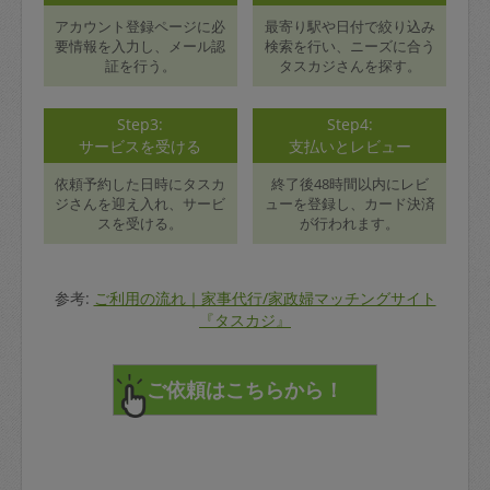
アカウント登録ページに必
最寄り駅や日付で絞り込み
要情報を入力し、メール認
検索を行い、ニーズに合う
証を行う。
タスカジさんを探す。
Step3:
Step4:
サービスを受ける
支払いとレビュー
依頼予約した日時にタスカ
終了後48時間以内にレビ
ジさんを迎え入れ、サービ
ューを登録し、カード決済
スを受ける。
が行われます。
参考:
ご利用の流れ｜家事代行/家政婦マッチングサイト
『タスカジ』