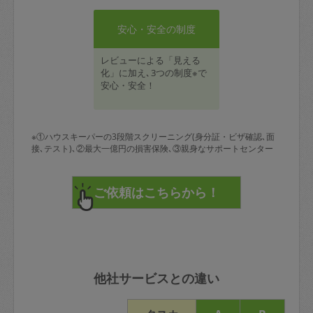
安心・安全の制度
レビューによる「見える
化」に加え､3つの制度※で
安心・安全！
※①ハウスキーパーの3段階スクリーニング(身分証・ビザ確認､面
接､テスト)､②最大一億円の損害保険､③親身なサポートセンター
他社サービスとの違い