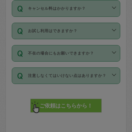
ご依頼は、現在を起点に3日後（72時間
濯、料理、作り置き、整理収納、買い物
のち、タスカジモニター宅にて３時間の
また外国人の方は英語しか話せない方、
キャンセル料はかかりますか？
以降）の日時から受付可能となっていま
です。作業中に物を壊したり、人にけが
現場トライアルを受け、合格したタスカ
日本語も話せる方など様々です。
す。
をさせたりした場合が対象で、補償金額
ジさんが活動されています。
キャンセル料には、以下の2種類がありま
ただし、72時間を切った直前の日程では
は対物1000万円、対人1億円が上限で
バックグラウンドや得意分野はプロフィ
お試し利用はできますか？
す。
タスカジさんへ「募集」をかけることが
す。
※テストセンターの講評は１件目のレビュ
ールに記載していますので、各自の得意
可能です。
ーとして記載されていますので依頼の際
分野を見極めて、目的に合わせてお仕事
「お試し利用」というメニューはありま
万が一損害が発生した場合は、その場の
に参考にしてください。
を依頼してください。
不在の場合にもお願いできますか？
せんが、「一回のみ」依頼を活用するこ
1. 直前キャンセル（定期、スポット契約
写真を撮り、
参考
：
【詳細】タスカジさんの登録に際
とによって、気に入ったタスカジさんを
共通）
タスカジサポートセンターまでご連絡く
して面接や教育は実施していますか？
不在の場合の作業はタスカジさんの同意
見つけることができます。
・タスカジさんのお仕事開始予定時間前
ださい。
注意しなくてはいけない点はありますか？
が必要です。数回の依頼ののち、タスカ
72時間を超える※と、以下のキャンセル
詳細FAQ：
損害賠償保険について教えて
ジさんと依頼者の間で十分な信頼関係が
まず、条件の合う気になるタスカジさ
料が発生します。
ください。
貴重品は紛失の際トラブルの元となるの
できたのち、タスカジさんに依頼してみ
ん、２・３人に「スポット」依頼をして
で、必ず鍵のかかるロッカーや金庫に入
てください。
みてください。
直前キャンセル料：
れて依頼者の責任の元管理するよう心掛
不在時に部屋に入るためにタスカジさん
その後、一番気に入ったタスカジさんに
72時間前〜24時間前＝依頼料金の50%
けてください。
に鍵を預ける必要がありますが、タスカ
「定期（毎週・隔週）」依頼をしてくだ
24時間前～1時間前＝依頼金額の100%
※パスポート、クレジットカード、銀行カ
ジさんが紛失した鍵によって二次的な損
さい。
1時間前〜実施時間＝依頼金額の100%＋
ード、5千円以上のアクセサリー、500円
害（たとえば、第三者の侵入など）が起
交通費全額