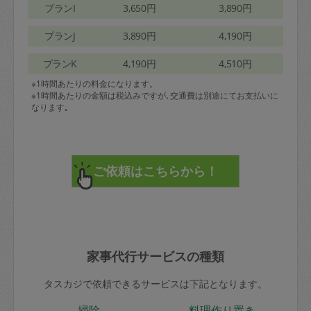
プランI
3,650円
3,890円
プランJ
3,890円
4,190円
プランK
4,190円
4,510円
※1時間あたりの料金になります。
※1時間あたりの金額は税込みですが､交通費は別途にてお支払いに
なります｡
家事代行サービスの種類
タスカジで依頼できるサービスは下記となります。
掃除
料理作り置き