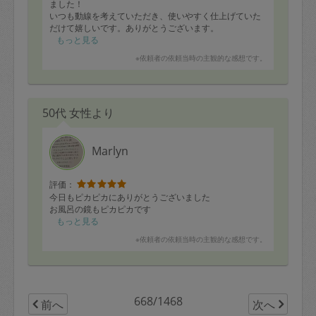
ました！
いつも動線を考えていただき、使いやすく仕上げていた
だけて嬉しいです。ありがとうございます。
私の動線もですが、家族にもわかるようにラベリングも
もっと見る
していただき、作業を中途半端にしてしまうと、わから
※依頼者の依頼当時の主観的な感想です。
なくなってしまうため、キリのいいところまでやってい
ただき感謝しております。
次回もよろしくお願い致します。
50代 女性より
Marlyn
評価：
今日もピカピカにありがとうございました
お風呂の鏡もピカピカです
もっと見る
※依頼者の依頼当時の主観的な感想です。
668/1468
前へ
次へ