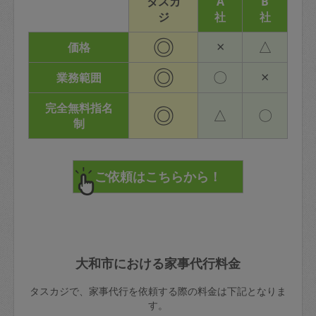
タスカ
A
B
ジ
社
社
◎
×
△
価格
◎
〇
×
業務範囲
完全無料指名
◎
△
〇
制
大和市における家事代行料金
タスカジで、家事代行を依頼する際の料金は下記となりま
す。