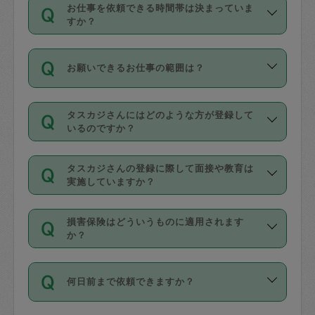
す。
丈夫です。
お仕事を依頼できる時間帯は決まっていま
料金のご請求と合わせてお支払いとなり
定期の最低利用回数は設けていない代わ
デビットカード・プリペイドカード（Vプ
すか？
ます。交通費の金額は「依頼の詳細」に
りに、一定数を超えたキャンセルは有償
リカ、au WALLETなど）
は支払にはご利
時間帯は3種類あります。いずれも１回あ
自動計算で表示されます。
でキャンセルすることが出来ます。
用いただけませんのでご注意ください。
お願いできるお仕事の範囲は？
たり３時間です。
銀行振込や現金払いも対応していませ
（例：毎週定期の場合は３回以上のキャ
ん。
掃除、整理収納、洗濯、買い物、料理、
・ＡＭ ９時～１２時
ンセルが有償（1200円、隔週定期の場合
なお、タスカジさんの交通費も、依頼料
タスカジさんにはどのような方が登録して
作り置きです。タスカジさんによってで
・ＰＭ １３時～１６時
いるのですか？
は２回以上のキャンセルが有償（1200
金のご請求と合わせてお支払いとなりま
きる仕事の範囲が異なりますので、依頼
・夜 １８時～２１時
円））
す。交通費の金額は「依頼の詳細」に自
主婦として長年の家事経験をお持ちの
する前にタスカジさんのプロフィールで
動計算で表示されます。
タスカジさんの登録に際して面接や教育は
方、栄養士・調理師といった資格者で保
確認してください。
開始時間を２時間前後変更することが可
実施していますか？
育園や学校の給食やレストランで料理関
基本的に、高所での作業や危険作業、屋
能です。依頼送信後、個別にタスカジさ
応募の際に、各自事務局との面接と説明
係の専門職に従事されていた方、日本で
外での作業は対象外です。
んにメッセージを送り調整してくださ
損害保険はどういうものに適用されます
を行っています。その後、身分証明書の
すでにハウスキーパーや英語の先生とし
か？
い。ただし、２時間を越えての調整はで
写真提出をしていただいています。外国
てお仕事をしているフィリピン出身の
きません。
依頼者とタスカジさんとの間でタスカジ
人の場合は在留カードで労働許可状況を
方、海外からの留学生、家事が好きな会
万が一、依頼した時間帯と作業時間が１
何日前まで依頼できますか？
を通して成立した作業時間内での作業に
確認しています。タスカジさんトレーニ
社員など様々なバックグラウンドの方が
時間も被らない場合、損害保険の対象外
適用されます。作業範囲は、掃除、洗
ング動画を使ったセルフトレーニングの
登録しています。
となりますので、ご注意ください。