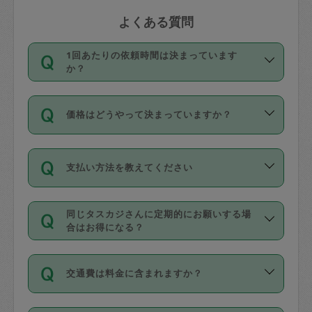
よくある質問
1回あたりの依頼時間は決まっています
か？
依頼1回につき3時間固定です。3時間を
価格はどうやって決まっていますか？
超えて依頼したい場合は、延長機能をご
利用ください。機能をご利用いただくに
11種類の価格帯の中からタスカジさん自
は、タスカジさんに事前に相談し、合意
支払い方法を教えてください
身が価格を選んで設定しています。
の上事前申請することが必要です。な
タスカジさんの価格設定には最初は制限
お、3時間を下回っても、値引き等はござ
お支払方法はクレジットカード（Visa／
があり、レビュー件数、レビューの平均
いません。
同じタスカジさんに定期的にお願いする場
Master／JCB／AMERICAN EXPRESS／
値、などで除々に設定可能な最高額が上
合はお得になる？
Diners Club）のみとなります。
がっていく仕組みになっています。
依頼には「スポット」と「定期（毎週｜
カード情報のご登録は、依頼リクエスト
交通費は料金に含まれますか？
隔週）」があり、「定期」の依頼は「ス
を行う際にご入力ください。プロフィー
ポット」よりお得な料金でご利用できま
ル登録時にはご入力いただかなくても大
交通費は依頼料金とは別途発生し、依頼