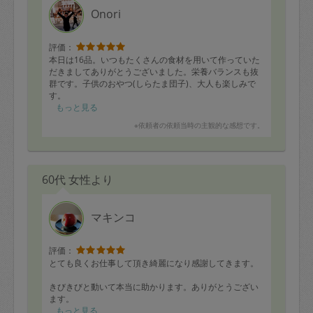
数日前にでもお知らせいただいていれば余裕をもって調
Onori
達できるので助かります。
またぜひ依頼させていただきたいので、改善をご検討い
ただけるとありがたいです。
評価：
本日は16品。いつもたくさんの食材を用いて作っていた
だきましてありがとうございました。栄養バランスも抜
群です。子供のおやつ(しらたま団子)、大人も楽しみで
す。
もっと見る
※依頼者の依頼当時の主観的な感想です。
60代 女性より
マキンコ
評価：
とても良くお仕事して頂き綺麗になり感謝してきます。
きびきびと動いて本当に助かります。ありがとうござい
ます。
もっと見る