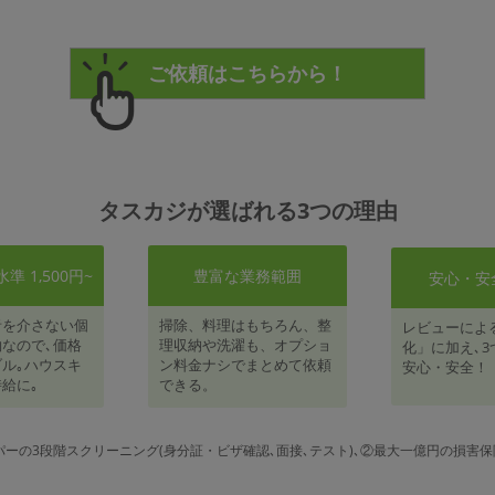
タスカジが選ばれる3つの理由
 1,500円~
豊富な業務範囲
安心・安
者を介さない個
掃除、料理はもちろん、整
レビューによ
なので､価格
理収納や洗濯も、オプショ
化」に加え､3
ル｡ハウスキ
ン料金ナシでまとめて依頼
安心・安全！
給に｡
できる。
パーの3段階スクリーニング(身分証・ビザ確認､面接､テスト)､②最大一億円の損害保