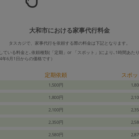
大和市における家事代行料金
タスカジで、家事代行を依頼する際の料金は下記となります。
ている料金と､依頼種類(「定期」or 「スポット」)により､1時間あた
24年6月1日からの価格です）
定期依頼
スポッ
1,500円
1,8
1,800円
2,1
2,100円
2,3
2,350円
2,5
2,580円
2,8