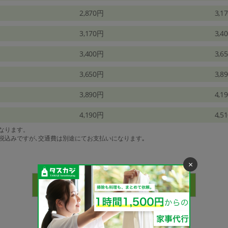
2,870円
3,1
3,170円
3,4
3,400円
3,6
3,650円
3,8
3,890円
4,1
4,190円
4,5
になります。
は税込みですが､交通費は別途にてお支払いになります｡
×