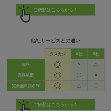
他社サービスとの違い
タスカジ
A社
B社
◎
×
△
価格
◎
〇
×
業務範囲
◎
△
〇
完全無料指名制