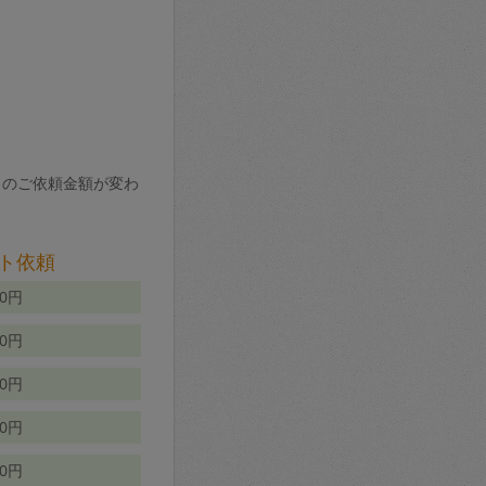
りのご依頼金額が変わ
ト依頼
00円
00円
50円
80円
70円