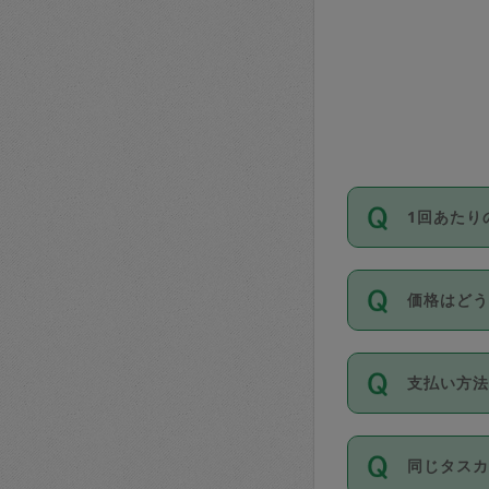
1回あたり
依頼1回に
価格はど
い。機能
が必要です
11種類の
支払い方
タスカジ
除々に設
お支払方法は
同じタス
Club）