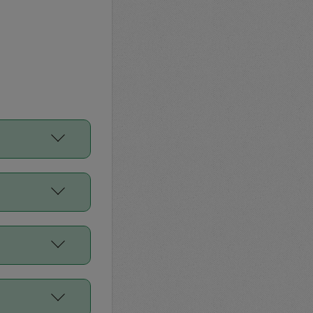
をご利用くださ
前申請すること
平均値、などで
／Diners