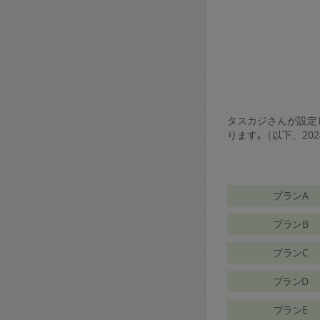
タスカジさんが設定し
ります｡（以下、20
プランA
プランB
プランC
プランD
プランE