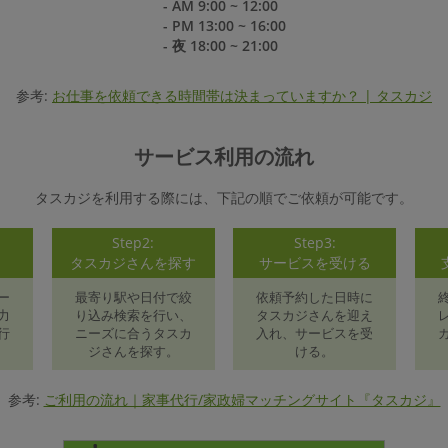
- AM 9:00 ~ 12:00
- PM 13:00 ~ 16:00
- 夜 18:00 ~ 21:00
参考:
お仕事を依頼できる時間帯は決まっていますか？ | タスカジ
サービス利用の流れ
タスカジを利用する際には、下記の順でご依頼が可能です。
Step2:
Step3:
録
タスカジさんを探す
サービスを受ける
ー
最寄り駅や日付で絞
依頼予約した日時に
力
り込み検索を行い、
タスカジさんを迎え
行
ニーズに合うタスカ
入れ、サービスを受
ジさんを探す。
ける。
参考:
ご利用の流れ｜家事代行/家政婦マッチングサイト『タスカジ』