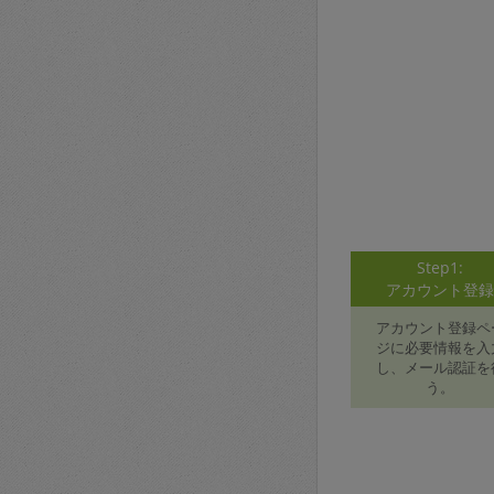
Step1:
アカウント登
アカウント登録ペ
ジに必要情報を入
し、メール認証を
う。