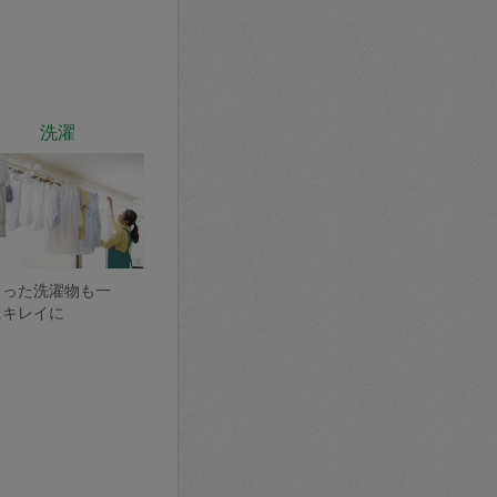
洗濯
まった洗濯物も一
にキレイに