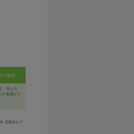
全の制度
る「見える
つの制度※で
険､③親身なサ