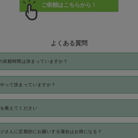
よくある質問
の依頼時間は決まっていますか？
つき3時間固定です。3時間を超えて依頼したい場合は、延長機能
うやって決まっていますか？
をご利用いただくには、タスカジさんに事前に相談し、合意の上事
。なお、3時間を下回っても、値引き等はございません。
価格帯の中からタスカジさん自身が価格を選んで設定しています。
法を教えてください
さんの価格設定には最初は制限があり、レビュー件数、レビューの
定可能な最高額が上がっていく仕組みになっています。
クレジットカード（Visa／Master／JCB／AMERICAN EXPRESS
カジさんに定期的にお願いする場合はお得になる？
のみとなります。