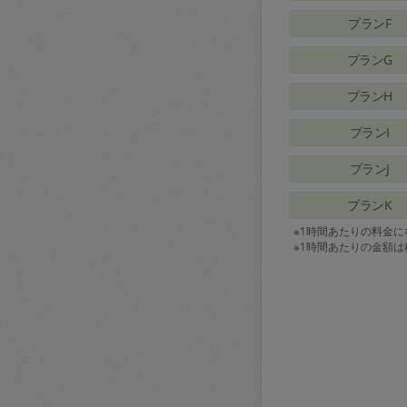
プランF
プランG
プランH
プランI
プランJ
プランK
※1時間あたりの料金
※1時間あたりの金額