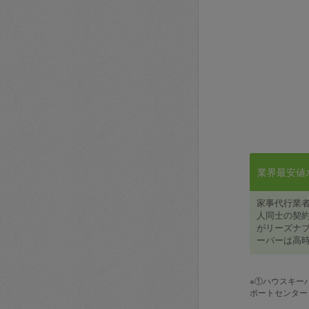
業界最安値水準
家事代行業
人同士の契約
がリーズナブ
ーパーは高時
※①ハウスキー
ポートセンター