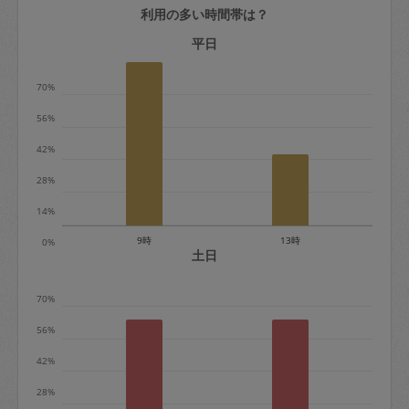
利用の多い時間帯は？
定期契約をキャンセルする場合、毎週定
期は月2回まで隔週定期は月1回までキャ
平日
ンセル料は発生しません。それ以上はキ
70%
ャンセル料が発生します。
56%
定期契約キャンセル料：
42%
・1回につき1,200円※
28%
・詳細ルールは、
こちら
を参照くださ
い。
14%
9時
13時
0%
※キャンセル料金の設定について：
土日
定期依頼1回（3時間）の金額とスポット
70%
1回（3時間）依頼した場合の金額の差額
相当で料金設定されています。
56%
42%
28%