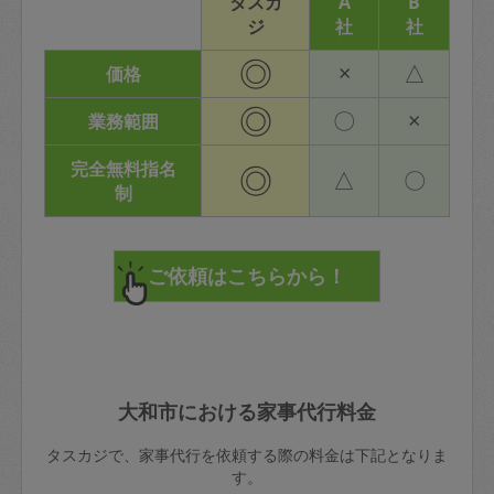
タスカ
A
B
ジ
社
社
◎
×
△
価格
◎
〇
×
業務範囲
完全無料指名
◎
△
〇
制
大和市における家事代行料金
タスカジで、家事代行を依頼する際の料金は下記となりま
す。