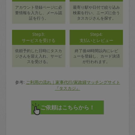
アカウント登録ページに必
最寄り駅や日付で絞り込み
要情報を入力し、メール認
検索を行い、ニーズに合う
証を行う。
タスカジさんを探す。
Step3:
Step4:
サービスを受ける
支払いとレビュー
依頼予約した日時にタスカ
終了後48時間以内にレビ
ジさんを迎え入れ、サービ
ューを登録し、カード決済
スを受ける。
が行われます。
参考:
ご利用の流れ｜家事代行/家政婦マッチングサイト
『タスカジ』