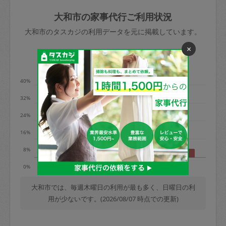
玉、など
きた場合は損害保険の対象外となるので
依頼者不在による当日キャンセル＝依頼
大和市の家事代行ご利用状況
ご注意ください。
金額の100%＋交通費全額
大和市のタスカジの利用データを元に掲載しています。
あわせてこちらも参照ください
：
初めて
×
利用します。注意しなくてはいけない点
※例：依頼日時／土曜日午前9時開始の場
利用の多い曜日は？
はありますか？
合、水曜日午前9時以降はキャンセル料が
発生
40%
水曜日9時〜金曜日9時まで＝依頼料金の
32%
50%
24%
金曜日9時～土曜日8時まで＝依頼金額の
100%
16%
土曜日8時〜実施時間＝依頼金額の100%
8%
＋交通費全額
月
水
木
土
日
0%
依頼者不在による当日キャンセル＝依頼
金額の100%＋交通費全額
大和市では、毎週木曜日の利用が最も多く、日曜日の利
用が少ないです。(2026/08/07 時点での更新)
2. 定期契約キャンセル（定期契約のみ）