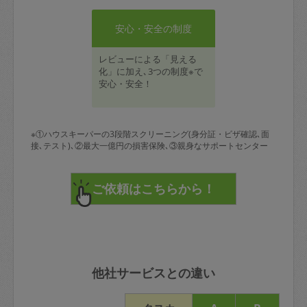
安心・安全の制度
レビューによる「見える
化」に加え､3つの制度※で
安心・安全！
※①ハウスキーパーの3段階スクリーニング(身分証・ビザ確認､面
接､テスト)､②最大一億円の損害保険､③親身なサポートセンター
他社サービスとの違い