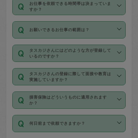
す。
丈夫です。
お仕事を依頼できる時間帯は決まっていま
料金のご請求と合わせてお支払いとなり
定期の最低利用回数は設けていない代わ
デビットカード・プリペイドカード（Vプ
すか？
ます。交通費の金額は「依頼の詳細」に
りに、一定数を超えたキャンセルは有償
リカ、au WALLETなど）
は支払にはご利
時間帯は3種類あります。いずれも１回あ
自動計算で表示されます。
でキャンセルすることが出来ます。
用いただけませんのでご注意ください。
お願いできるお仕事の範囲は？
たり３時間です。
銀行振込や現金払いも対応していませ
（例：毎週定期の場合は３回以上のキャ
ん。
掃除、整理収納、洗濯、買い物、料理、
・ＡＭ ９時～１２時
ンセルが有償（1200円、隔週定期の場合
なお、タスカジさんの交通費も、依頼料
タスカジさんにはどのような方が登録して
作り置きです。タスカジさんによってで
・ＰＭ １３時～１６時
いるのですか？
は２回以上のキャンセルが有償（1200
金のご請求と合わせてお支払いとなりま
きる仕事の範囲が異なりますので、依頼
・夜 １８時～２１時
円））
す。交通費の金額は「依頼の詳細」に自
主婦として長年の家事経験をお持ちの
する前にタスカジさんのプロフィールで
動計算で表示されます。
タスカジさんの登録に際して面接や教育は
方、栄養士・調理師といった資格者で保
確認してください。
開始時間を２時間前後変更することが可
実施していますか？
育園や学校の給食やレストランで料理関
基本的に、高所での作業や危険作業、屋
能です。依頼送信後、個別にタスカジさ
応募の際に、各自事務局との面接と説明
係の専門職に従事されていた方、日本で
外での作業は対象外です。
んにメッセージを送り調整してくださ
損害保険はどういうものに適用されます
を行っています。その後、身分証明書の
すでにハウスキーパーや英語の先生とし
か？
い。ただし、２時間を越えての調整はで
写真提出をしていただいています。外国
てお仕事をしているフィリピン出身の
きません。
依頼者とタスカジさんとの間でタスカジ
人の場合は在留カードで労働許可状況を
方、海外からの留学生、家事が好きな会
万が一、依頼した時間帯と作業時間が１
何日前まで依頼できますか？
を通して成立した作業時間内での作業に
確認しています。タスカジさんトレーニ
社員など様々なバックグラウンドの方が
時間も被らない場合、損害保険の対象外
適用されます。作業範囲は、掃除、洗
ング動画を使ったセルフトレーニングの
登録しています。
となりますので、ご注意ください。