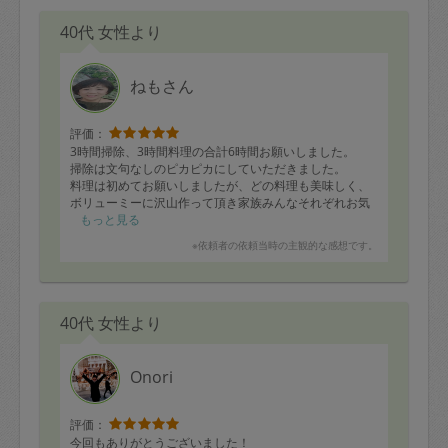
40代 女性より
ねもさん
評価：
3時間掃除、3時間料理の合計6時間お願いしました。
掃除は文句なしのピカピカにしていただきました。
料理は初めてお願いしましたが、どの料理も美味しく、
ボリューミーに沢山作って頂き家族みんなそれぞれお気
に入りをみつけてパクパク食べていました！
もっと見る
引越ししてしまうという事でもうお願い出来ないのが悲
※依頼者の依頼当時の主観的な感想です。
しすぎます。
ありがとうございました。
40代 女性より
Onori
評価：
今回もありがとうございました！