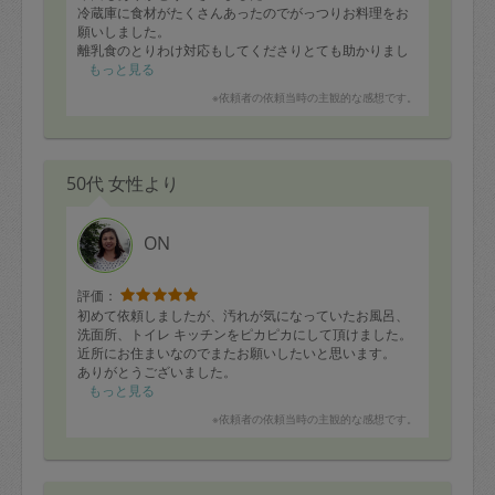
冷蔵庫に食材がたくさんあったのでがっつりお料理をお
願いしました。
離乳食のとりわけ対応もしてくださりとても助かりまし
た。
もっと見る
優しいお味のレンコンと大根の煮物、娘が気に入ってお
※依頼者の依頼当時の主観的な感想です。
かわりして食べました。人参ラペも娘は食べないかなと
思いましたが、おいしいおいしいとたくさん食べてすぐ
になくなりました！他のお料理もどれも美味しかったで
す、いつもありがとうございます。
50代 女性より
水回りのお掃除もいつも丁寧に、ありがとうございま
す。ピカピカで気分もスッキリです。
また次回もよろしくお願い致します。
ON
評価：
初めて依頼しましたが、汚れが気になっていたお風呂、
洗面所、トイレ キッチンをピカピカにして頂けました。
近所にお住まいなのでまたお願いしたいと思います。
ありがとうございました。
もっと見る
※依頼者の依頼当時の主観的な感想です。