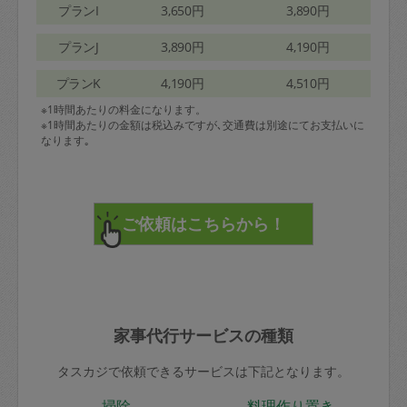
プランI
3,650円
3,890円
プランJ
3,890円
4,190円
プランK
4,190円
4,510円
※1時間あたりの料金になります。
※1時間あたりの金額は税込みですが､交通費は別途にてお支払いに
なります｡
家事代行サービスの種類
タスカジで依頼できるサービスは下記となります。
掃除
料理作り置き