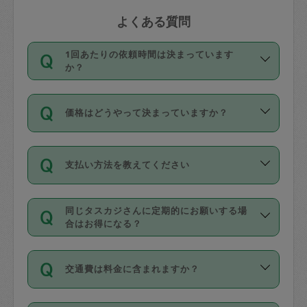
よくある質問
1回あたりの依頼時間は決まっています
か？
依頼1回につき3時間固定です。3時間を
価格はどうやって決まっていますか？
超えて依頼したい場合は、延長機能をご
利用ください。機能をご利用いただくに
11種類の価格帯の中からタスカジさん自
は、タスカジさんに事前に相談し、合意
支払い方法を教えてください
身が価格を選んで設定しています。
の上事前申請することが必要です。な
タスカジさんの価格設定には最初は制限
お、3時間を下回っても、値引き等はござ
お支払方法はクレジットカード（Visa／
があり、レビュー件数、レビューの平均
いません。
同じタスカジさんに定期的にお願いする場
Master／JCB／AMERICAN EXPRESS／
値、などで除々に設定可能な最高額が上
合はお得になる？
Diners Club）のみとなります。
がっていく仕組みになっています。
依頼には「スポット」と「定期（毎週｜
カード情報のご登録は、依頼リクエスト
交通費は料金に含まれますか？
隔週）」があり、「定期」の依頼は「ス
を行う際にご入力ください。プロフィー
ポット」よりお得な料金でご利用できま
ル登録時にはご入力いただかなくても大
交通費は依頼料金とは別途発生し、依頼