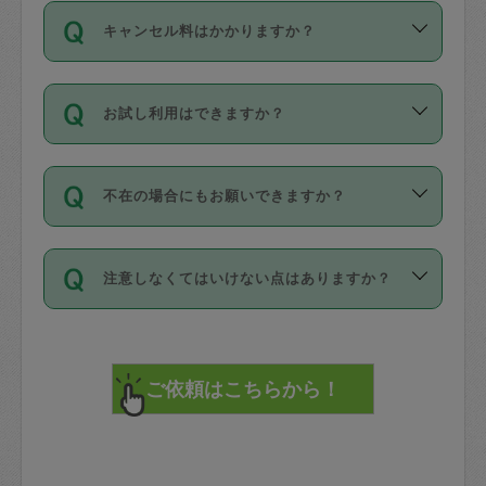
ご依頼は、現在を起点に3日後（72時間
濯、料理、作り置き、整理収納、買い物
のち、タスカジモニター宅にて３時間の
また外国人の方は英語しか話せない方、
キャンセル料はかかりますか？
以降）の日時から受付可能となっていま
です。作業中に物を壊したり、人にけが
現場トライアルを受け、合格したタスカ
日本語も話せる方など様々です。
す。
をさせたりした場合が対象で、補償金額
ジさんが活動されています。
キャンセル料には、以下の2種類がありま
ただし、72時間を切った直前の日程では
は対物1000万円、対人1億円が上限で
バックグラウンドや得意分野はプロフィ
お試し利用はできますか？
す。
タスカジさんへ「募集」をかけることが
す。
※テストセンターの講評は１件目のレビュ
ールに記載していますので、各自の得意
可能です。
ーとして記載されていますので依頼の際
分野を見極めて、目的に合わせてお仕事
「お試し利用」というメニューはありま
万が一損害が発生した場合は、その場の
に参考にしてください。
を依頼してください。
不在の場合にもお願いできますか？
せんが、「一回のみ」依頼を活用するこ
1. 直前キャンセル（定期、スポット契約
写真を撮り、
参考
：
【詳細】タスカジさんの登録に際
とによって、気に入ったタスカジさんを
共通）
タスカジサポートセンターまでご連絡く
して面接や教育は実施していますか？
不在の場合の作業はタスカジさんの同意
見つけることができます。
・タスカジさんのお仕事開始予定時間前
ださい。
注意しなくてはいけない点はありますか？
が必要です。数回の依頼ののち、タスカ
72時間を超える※と、以下のキャンセル
詳細FAQ：
損害賠償保険について教えて
ジさんと依頼者の間で十分な信頼関係が
まず、条件の合う気になるタスカジさ
料が発生します。
ください。
貴重品は紛失の際トラブルの元となるの
できたのち、タスカジさんに依頼してみ
ん、２・３人に「スポット」依頼をして
で、必ず鍵のかかるロッカーや金庫に入
てください。
みてください。
直前キャンセル料：
れて依頼者の責任の元管理するよう心掛
不在時に部屋に入るためにタスカジさん
その後、一番気に入ったタスカジさんに
72時間前〜24時間前＝依頼料金の50%
けてください。
に鍵を預ける必要がありますが、タスカ
「定期（毎週・隔週）」依頼をしてくだ
24時間前～1時間前＝依頼金額の100%
※パスポート、クレジットカード、銀行カ
ジさんが紛失した鍵によって二次的な損
さい。
1時間前〜実施時間＝依頼金額の100%＋
ード、5千円以上のアクセサリー、500円
害（たとえば、第三者の侵入など）が起
交通費全額