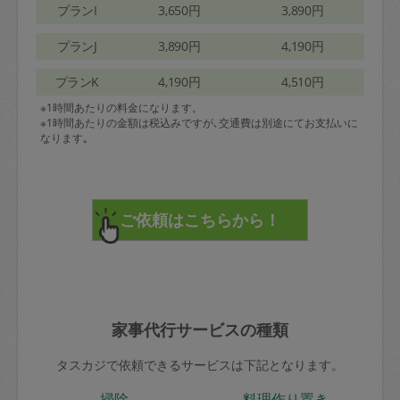
プランI
3,650円
3,890円
プランJ
3,890円
4,190円
プランK
4,190円
4,510円
※1時間あたりの料金になります。
※1時間あたりの金額は税込みですが､交通費は別途にてお支払いに
なります｡
家事代行サービスの種類
タスカジで依頼できるサービスは下記となります。
掃除
料理作り置き