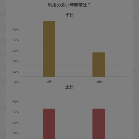
利用の多い時間帯は？
定期契約をキャンセルする場合、毎週定
期は月2回まで隔週定期は月1回までキャ
平日
ンセル料は発生しません。それ以上はキ
70%
ャンセル料が発生します。
56%
定期契約キャンセル料：
42%
・1回につき1,200円※
28%
・詳細ルールは、
こちら
を参照くださ
い。
14%
9時
13時
0%
※キャンセル料金の設定について：
土日
定期依頼1回（3時間）の金額とスポット
70%
1回（3時間）依頼した場合の金額の差額
相当で料金設定されています。
56%
42%
28%