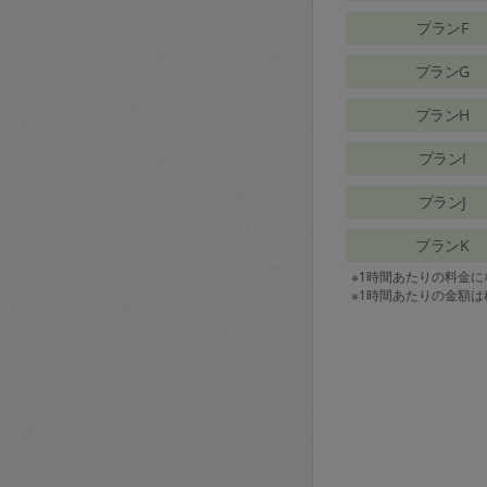
プランF
プランG
プランH
プランI
プランJ
プランK
※1時間あたりの料金
※1時間あたりの金額