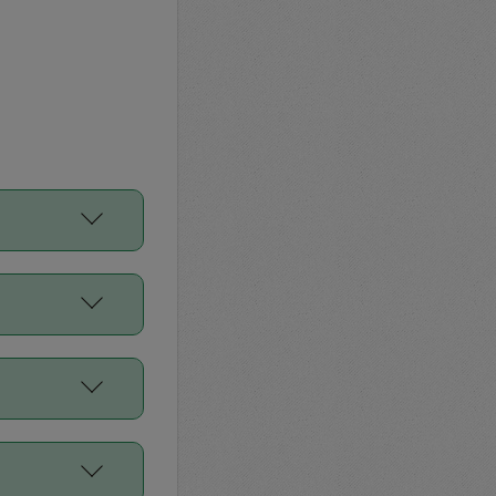
をご利用くださ
前申請すること
平均値、などで
／Diners