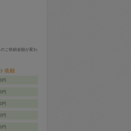
りのご依頼金額が変わ
ト依頼
00円
00円
50円
80円
70円