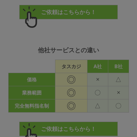
他社サービスとの違い
タスカジ
A社
B社
◎
×
△
価格
◎
〇
×
業務範囲
◎
△
〇
完全無料指名制