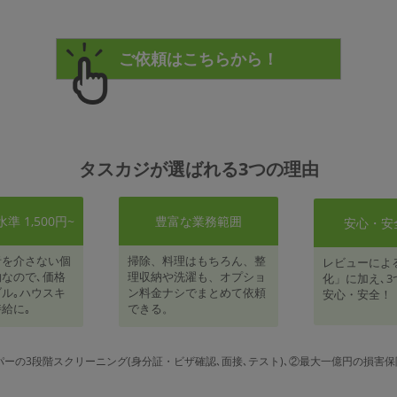
タスカジが選ばれる3つの理由
 1,500円~
豊富な業務範囲
安心・安
者を介さない個
掃除、料理はもちろん、整
レビューによ
なので､価格
理収納や洗濯も、オプショ
化」に加え､3
ル｡ハウスキ
ン料金ナシでまとめて依頼
安心・安全！
給に｡
できる。
パーの3段階スクリーニング(身分証・ビザ確認､面接､テスト)､②最大一億円の損害保