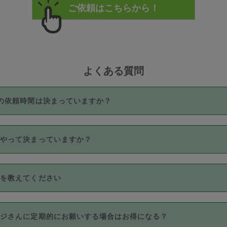
よくある質問
の依頼時間は決まっていますか？
つき3時間固定です。3時間を超えて依頼したい場合は、延長機能
うやって決まっていますか？
をご利用いただくには、タスカジさんに事前に相談し、合意の上事
。なお、3時間を下回っても、値引き等はございません。
価格帯の中からタスカジさん自身が価格を選んで設定しています。
法を教えてください
さんの価格設定には最初は制限があり、レビュー件数、レビューの
定可能な最高額が上がっていく仕組みになっています。
クレジットカード（Visa／Master／JCB／AMERICAN EXPRESS
カジさんに定期的にお願いする場合はお得になる？
のみとなります。