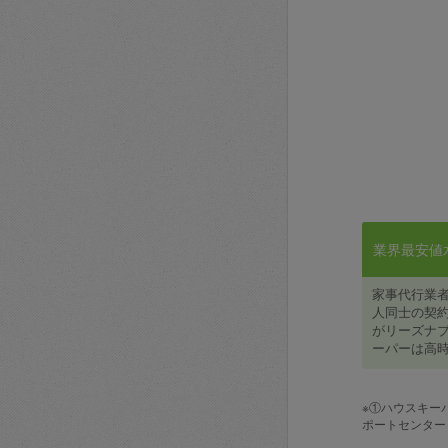
業界最安値水準
家事代行業
人同士の契約
がリーズナブ
ーパーは高時
※①ハウスキー
ポートセンター