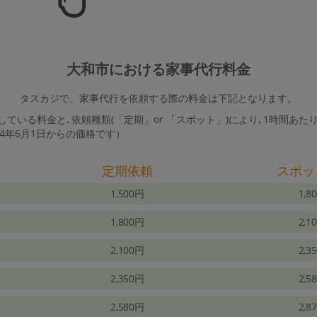
大和市における家事代行料金
タスカジで、家事代行を依頼する際の料金は下記となります。
ている料金と､依頼種類(「定期」or 「スポット」)により､1時間あた
24年6月1日からの価格です）
定期依頼
スポッ
1,500円
1,8
1,800円
2,1
2,100円
2,3
2,350円
2,5
2,580円
2,8