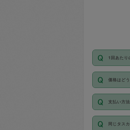
1回あたり
依頼1回に
価格はど
い。機能
が必要です
11種類の
支払い方
タスカジ
除々に設
お支払方法は
同じタス
Club）