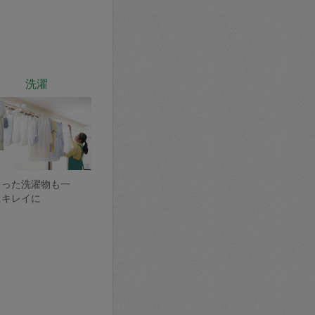
洗濯
まった洗濯物も一
にキレイに