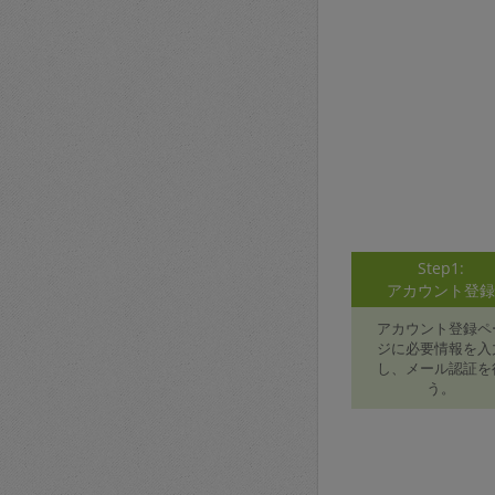
Step1:
アカウント登
アカウント登録ペ
ジに必要情報を入
し、メール認証を
う。