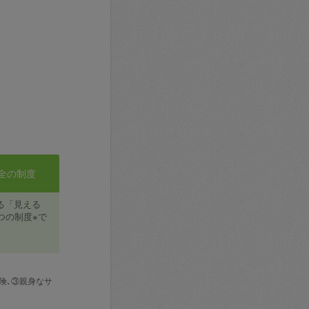
全の制度
る「見える
つの制度※で
険､③親身なサ