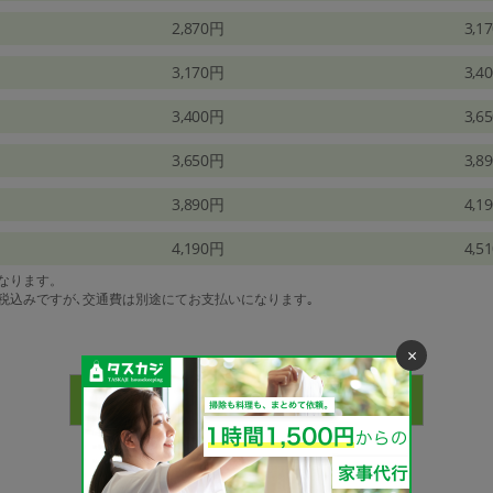
2,870円
3,1
3,170円
3,4
3,400円
3,6
3,650円
3,8
3,890円
4,1
4,190円
4,5
になります。
は税込みですが､交通費は別途にてお支払いになります｡
×