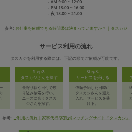
- AM 9:00 ~ 12:00
- PM 13:00 ~ 16:00
- 夜 18:00 ~ 21:00
参考:
お仕事を依頼できる時間帯は決まっていますか？ | タスカジ
サービス利用の流れ
タスカジを利用する際には、下記の順でご依頼が可能です。
Step2:
Step3:
録
タスカジさんを探す
サービスを受ける
ー
最寄り駅や日付で絞
依頼予約した日時に
力
り込み検索を行い、
タスカジさんを迎え
行
ニーズに合うタスカ
入れ、サービスを受
ジさんを探す。
ける。
参考:
ご利用の流れ｜家事代行/家政婦マッチングサイト『タスカジ』