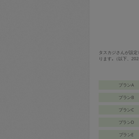
タスカジさんが設定し
ります｡（以下、20
プランA
プランB
プランC
プランD
プランE