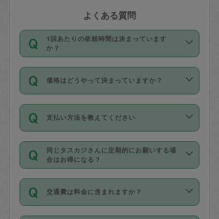
よくある質問
1回あたりの依頼時間は決まっています
か？
依頼1回につき3時間固定です。3時間を
価格はどうやって決まっていますか？
超えて依頼したい場合は、延長機能をご
利用ください。機能をご利用いただくに
11種類の価格帯の中からタスカジさん自
は、タスカジさんに事前に相談し、合意
支払い方法を教えてください
身が価格を選んで設定しています。
の上事前申請することが必要です。な
タスカジさんの価格設定には最初は制限
お、3時間を下回っても、値引き等はござ
お支払方法はクレジットカード（Visa／
があり、レビュー件数、レビューの平均
いません。
同じタスカジさんに定期的にお願いする場
Master／JCB／AMERICAN EXPRESS／
値、などで除々に設定可能な最高額が上
合はお得になる？
Diners Club）のみとなります。
がっていく仕組みになっています。
依頼には「スポット」と「定期（毎週｜
カード情報のご登録は、依頼リクエスト
交通費は料金に含まれますか？
隔週）」があり、「定期」の依頼は「ス
を行う際にご入力ください。プロフィー
ポット」よりお得な料金でご利用できま
ル登録時にはご入力いただかなくても大
交通費は依頼料金とは別途発生し、依頼