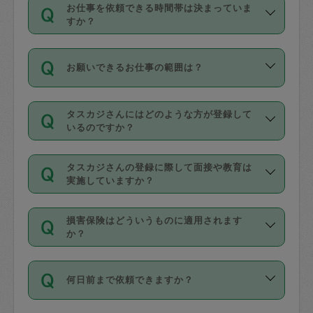
す。
丈夫です。
お仕事を依頼できる時間帯は決まっていま
料金のご請求と合わせてお支払いとなり
定期の最低利用回数は設けていない代わ
デビットカード・プリペイドカード（Vプ
すか？
ます。交通費の金額は「依頼の詳細」に
りに、一定数を超えたキャンセルは有償
リカ、au WALLETなど）
は支払にはご利
時間帯は3種類あります。いずれも１回あ
自動計算で表示されます。
でキャンセルすることが出来ます。
用いただけませんのでご注意ください。
お願いできるお仕事の範囲は？
たり３時間です。
銀行振込や現金払いも対応していませ
（例：毎週定期の場合は３回以上のキャ
ん。
掃除、整理収納、洗濯、買い物、料理、
・ＡＭ ９時～１２時
ンセルが有償（1200円、隔週定期の場合
なお、タスカジさんの交通費も、依頼料
タスカジさんにはどのような方が登録して
作り置きです。タスカジさんによってで
・ＰＭ １３時～１６時
いるのですか？
は２回以上のキャンセルが有償（1200
金のご請求と合わせてお支払いとなりま
きる仕事の範囲が異なりますので、依頼
・夜 １８時～２１時
円））
す。交通費の金額は「依頼の詳細」に自
主婦として長年の家事経験をお持ちの
する前にタスカジさんのプロフィールで
動計算で表示されます。
タスカジさんの登録に際して面接や教育は
方、栄養士・調理師といった資格者で保
確認してください。
開始時間を２時間前後変更することが可
実施していますか？
育園や学校の給食やレストランで料理関
基本的に、高所での作業や危険作業、屋
能です。依頼送信後、個別にタスカジさ
応募の際に、各自事務局との面接と説明
係の専門職に従事されていた方、日本で
外での作業は対象外です。
んにメッセージを送り調整してくださ
損害保険はどういうものに適用されます
を行っています。その後、身分証明書の
すでにハウスキーパーや英語の先生とし
か？
い。ただし、２時間を越えての調整はで
写真提出をしていただいています。外国
てお仕事をしているフィリピン出身の
きません。
依頼者とタスカジさんとの間でタスカジ
人の場合は在留カードで労働許可状況を
方、海外からの留学生、家事が好きな会
万が一、依頼した時間帯と作業時間が１
何日前まで依頼できますか？
を通して成立した作業時間内での作業に
確認しています。タスカジさんトレーニ
社員など様々なバックグラウンドの方が
時間も被らない場合、損害保険の対象外
適用されます。作業範囲は、掃除、洗
ング動画を使ったセルフトレーニングの
登録しています。
となりますので、ご注意ください。