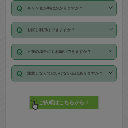
ご依頼は、現在を起点に3日後（72時間
濯、料理、作り置き、整理収納、買い物
のち、タスカジモニター宅にて３時間の
また外国人の方は英語しか話せない方、
キャンセル料はかかりますか？
以降）の日時から受付可能となっていま
です。作業中に物を壊したり、人にけが
現場トライアルを受け、合格したタスカ
日本語も話せる方など様々です。
す。
をさせたりした場合が対象で、補償金額
ジさんが活動されています。
キャンセル料には、以下の2種類がありま
ただし、72時間を切った直前の日程では
は対物1000万円、対人1億円が上限で
バックグラウンドや得意分野はプロフィ
お試し利用はできますか？
す。
タスカジさんへ「募集」をかけることが
す。
※テストセンターの講評は１件目のレビュ
ールに記載していますので、各自の得意
可能です。
ーとして記載されていますので依頼の際
分野を見極めて、目的に合わせてお仕事
「お試し利用」というメニューはありま
万が一損害が発生した場合は、その場の
に参考にしてください。
を依頼してください。
不在の場合にもお願いできますか？
せんが、「一回のみ」依頼を活用するこ
1. 直前キャンセル（定期、スポット契約
写真を撮り、
参考
：
【詳細】タスカジさんの登録に際
とによって、気に入ったタスカジさんを
共通）
タスカジサポートセンターまでご連絡く
して面接や教育は実施していますか？
不在の場合の作業はタスカジさんの同意
見つけることができます。
・タスカジさんのお仕事開始予定時間前
ださい。
注意しなくてはいけない点はありますか？
が必要です。数回の依頼ののち、タスカ
72時間を超える※と、以下のキャンセル
詳細FAQ：
損害賠償保険について教えて
ジさんと依頼者の間で十分な信頼関係が
まず、条件の合う気になるタスカジさ
料が発生します。
ください。
貴重品は紛失の際トラブルの元となるの
できたのち、タスカジさんに依頼してみ
ん、２・３人に「スポット」依頼をして
で、必ず鍵のかかるロッカーや金庫に入
てください。
みてください。
直前キャンセル料：
れて依頼者の責任の元管理するよう心掛
不在時に部屋に入るためにタスカジさん
その後、一番気に入ったタスカジさんに
72時間前〜24時間前＝依頼料金の50%
けてください。
に鍵を預ける必要がありますが、タスカ
「定期（毎週・隔週）」依頼をしてくだ
24時間前～1時間前＝依頼金額の100%
※パスポート、クレジットカード、銀行カ
ジさんが紛失した鍵によって二次的な損
さい。
1時間前〜実施時間＝依頼金額の100%＋
ード、5千円以上のアクセサリー、500円
害（たとえば、第三者の侵入など）が起
交通費全額