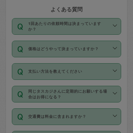
よくある質問
1回あたりの依頼時間は決まっています
か？
依頼1回につき3時間固定です。3時間を
価格はどうやって決まっていますか？
超えて依頼したい場合は、延長機能をご
利用ください。機能をご利用いただくに
11種類の価格帯の中からタスカジさん自
は、タスカジさんに事前に相談し、合意
支払い方法を教えてください
身が価格を選んで設定しています。
の上事前申請することが必要です。な
タスカジさんの価格設定には最初は制限
お、3時間を下回っても、値引き等はござ
お支払方法はクレジットカード（Visa／
があり、レビュー件数、レビューの平均
いません。
同じタスカジさんに定期的にお願いする場
Master／JCB／AMERICAN EXPRESS／
値、などで除々に設定可能な最高額が上
合はお得になる？
Diners Club）のみとなります。
がっていく仕組みになっています。
依頼には「スポット」と「定期（毎週｜
カード情報のご登録は、依頼リクエスト
交通費は料金に含まれますか？
隔週）」があり、「定期」の依頼は「ス
を行う際にご入力ください。プロフィー
ポット」よりお得な料金でご利用できま
ル登録時にはご入力いただかなくても大
交通費は依頼料金とは別途発生し、依頼