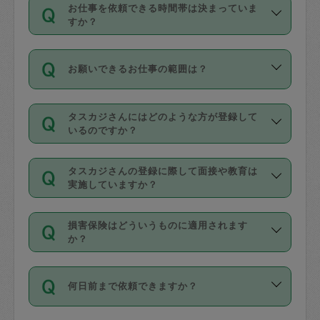
す。
丈夫です。
お仕事を依頼できる時間帯は決まっていま
料金のご請求と合わせてお支払いとなり
定期の最低利用回数は設けていない代わ
デビットカード・プリペイドカード（Vプ
すか？
ます。交通費の金額は「依頼の詳細」に
りに、一定数を超えたキャンセルは有償
リカ、au WALLETなど）
は支払にはご利
時間帯は3種類あります。いずれも１回あ
自動計算で表示されます。
でキャンセルすることが出来ます。
用いただけませんのでご注意ください。
お願いできるお仕事の範囲は？
たり３時間です。
銀行振込や現金払いも対応していませ
（例：毎週定期の場合は３回以上のキャ
ん。
掃除、整理収納、洗濯、買い物、料理、
・ＡＭ ９時～１２時
ンセルが有償（1200円、隔週定期の場合
なお、タスカジさんの交通費も、依頼料
タスカジさんにはどのような方が登録して
作り置きです。タスカジさんによってで
・ＰＭ １３時～１６時
いるのですか？
は２回以上のキャンセルが有償（1200
金のご請求と合わせてお支払いとなりま
きる仕事の範囲が異なりますので、依頼
・夜 １８時～２１時
円））
す。交通費の金額は「依頼の詳細」に自
主婦として長年の家事経験をお持ちの
する前にタスカジさんのプロフィールで
動計算で表示されます。
タスカジさんの登録に際して面接や教育は
方、栄養士・調理師といった資格者で保
確認してください。
開始時間を２時間前後変更することが可
実施していますか？
育園や学校の給食やレストランで料理関
基本的に、高所での作業や危険作業、屋
能です。依頼送信後、個別にタスカジさ
応募の際に、各自事務局との面接と説明
係の専門職に従事されていた方、日本で
外での作業は対象外です。
んにメッセージを送り調整してくださ
損害保険はどういうものに適用されます
を行っています。その後、身分証明書の
すでにハウスキーパーや英語の先生とし
か？
い。ただし、２時間を越えての調整はで
写真提出をしていただいています。外国
てお仕事をしているフィリピン出身の
きません。
依頼者とタスカジさんとの間でタスカジ
人の場合は在留カードで労働許可状況を
方、海外からの留学生、家事が好きな会
万が一、依頼した時間帯と作業時間が１
何日前まで依頼できますか？
を通して成立した作業時間内での作業に
確認しています。タスカジさんトレーニ
社員など様々なバックグラウンドの方が
時間も被らない場合、損害保険の対象外
適用されます。作業範囲は、掃除、洗
ング動画を使ったセルフトレーニングの
登録しています。
となりますので、ご注意ください。