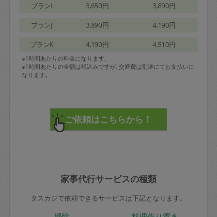
プランI
3,650円
3,890円
プランJ
3,890円
4,190円
プランK
4,190円
4,510円
※1時間あたりの料金になります。
※1時間あたりの金額は税込みですが､交通費は別途にてお支払いに
なります｡
家事代行サービスの種類
タスカジで依頼できるサービスは下記となります。
掃除
料理作り置き