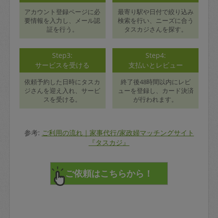
アカウント登録ページに必
最寄り駅や日付で絞り込み
要情報を入力し、メール認
検索を行い、ニーズに合う
証を行う。
タスカジさんを探す。
Step3:
Step4:
サービスを受ける
支払いとレビュー
依頼予約した日時にタスカ
終了後48時間以内にレビ
ジさんを迎え入れ、サービ
ューを登録し、カード決済
スを受ける。
が行われます。
参考:
ご利用の流れ｜家事代行/家政婦マッチングサイト
『タスカジ』