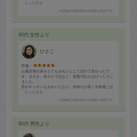
もっと見る
※依頼者の依頼当時の主観的な感想です。
40代 女性より
ひさこ
評価：
お風呂場の床をとてもきれいにして頂けて良かったで
す。まさか、赤カビではなく、皮脂汚れとはびっくりし
ました。
窓やキッチンもきれいになり、気持ちが良く今後過ごせ
そうです。
もっと見る
※依頼者の依頼当時の主観的な感想です。
赤ちゃんや猫もいましたが臨機応変の対応をして頂き、
とても助かりました。今後も是非利用させてください。
80代 男性より