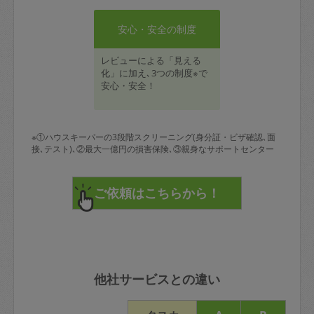
安心・安全の制度
レビューによる「見える
化」に加え､3つの制度※で
安心・安全！
※①ハウスキーパーの3段階スクリーニング(身分証・ビザ確認､面
接､テスト)､②最大一億円の損害保険､③親身なサポートセンター
他社サービスとの違い