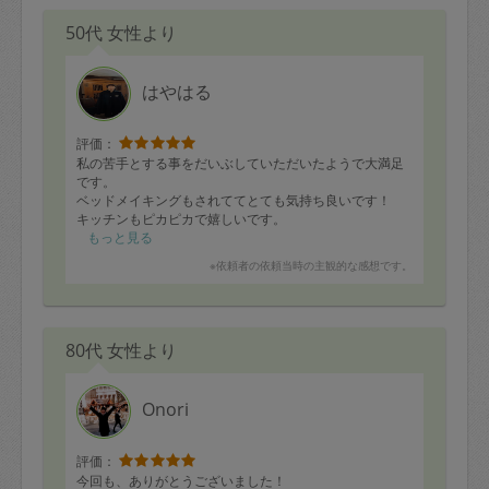
50代 女性より
はやはる
評価：
私の苦手とする事をだいぶしていただいたようで大満足
です。
ベッドメイキングもされててとても気持ち良いです！
キッチンもピカピカで嬉しいです。
またお願いします。
もっと見る
※依頼者の依頼当時の主観的な感想です。
80代 女性より
Onori
評価：
今回も、ありがとうございました！