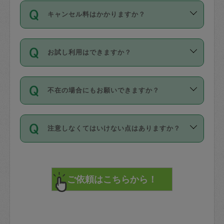
ご依頼は、現在を起点に3日後（72時間
濯、料理、作り置き、整理収納、買い物
のち、タスカジモニター宅にて３時間の
また外国人の方は英語しか話せない方、
キャンセル料はかかりますか？
以降）の日時から受付可能となっていま
です。作業中に物を壊したり、人にけが
現場トライアルを受け、合格したタスカ
日本語も話せる方など様々です。
す。
をさせたりした場合が対象で、補償金額
ジさんが活動されています。
キャンセル料には、以下の2種類がありま
ただし、72時間を切った直前の日程では
は対物1000万円、対人1億円が上限で
バックグラウンドや得意分野はプロフィ
お試し利用はできますか？
す。
タスカジさんへ「募集」をかけることが
す。
※テストセンターの講評は１件目のレビュ
ールに記載していますので、各自の得意
可能です。
ーとして記載されていますので依頼の際
分野を見極めて、目的に合わせてお仕事
「お試し利用」というメニューはありま
万が一損害が発生した場合は、その場の
に参考にしてください。
を依頼してください。
不在の場合にもお願いできますか？
せんが、「一回のみ」依頼を活用するこ
1. 直前キャンセル（定期、スポット契約
写真を撮り、
参考
：
【詳細】タスカジさんの登録に際
とによって、気に入ったタスカジさんを
共通）
タスカジサポートセンターまでご連絡く
して面接や教育は実施していますか？
不在の場合の作業はタスカジさんの同意
見つけることができます。
・タスカジさんのお仕事開始予定時間前
ださい。
注意しなくてはいけない点はありますか？
が必要です。数回の依頼ののち、タスカ
72時間を超える※と、以下のキャンセル
詳細FAQ：
損害賠償保険について教えて
ジさんと依頼者の間で十分な信頼関係が
まず、条件の合う気になるタスカジさ
料が発生します。
ください。
貴重品は紛失の際トラブルの元となるの
できたのち、タスカジさんに依頼してみ
ん、２・３人に「スポット」依頼をして
で、必ず鍵のかかるロッカーや金庫に入
てください。
みてください。
直前キャンセル料：
れて依頼者の責任の元管理するよう心掛
不在時に部屋に入るためにタスカジさん
その後、一番気に入ったタスカジさんに
72時間前〜24時間前＝依頼料金の50%
けてください。
に鍵を預ける必要がありますが、タスカ
「定期（毎週・隔週）」依頼をしてくだ
24時間前～1時間前＝依頼金額の100%
※パスポート、クレジットカード、銀行カ
ジさんが紛失した鍵によって二次的な損
さい。
1時間前〜実施時間＝依頼金額の100%＋
ード、5千円以上のアクセサリー、500円
害（たとえば、第三者の侵入など）が起
交通費全額