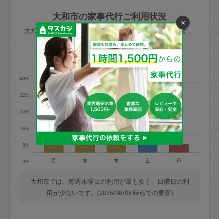
玉、など
きた場合は損害保険の対象外となるので
依頼者不在による当日キャンセル＝依頼
大和市の家事代行ご利用状況
×
ご注意ください。
金額の100%＋交通費全額
大和市のタスカジの利用データを元に掲載しています。
あわせてこちらも参照ください
：
初めて
利用します。注意しなくてはいけない点
※例：依頼日時／土曜日午前9時開始の場
利用の多い曜日は？
はありますか？
合、水曜日午前9時以降はキャンセル料が
発生
40%
水曜日9時〜金曜日9時まで＝依頼料金の
32%
50%
24%
金曜日9時～土曜日8時まで＝依頼金額の
100%
16%
土曜日8時〜実施時間＝依頼金額の100%
8%
＋交通費全額
月
水
木
土
日
0%
依頼者不在による当日キャンセル＝依頼
金額の100%＋交通費全額
大和市では、毎週木曜日の利用が最も多く、日曜日の利
用が少ないです。(2026/08/08 時点での更新)
2. 定期契約キャンセル（定期契約のみ）