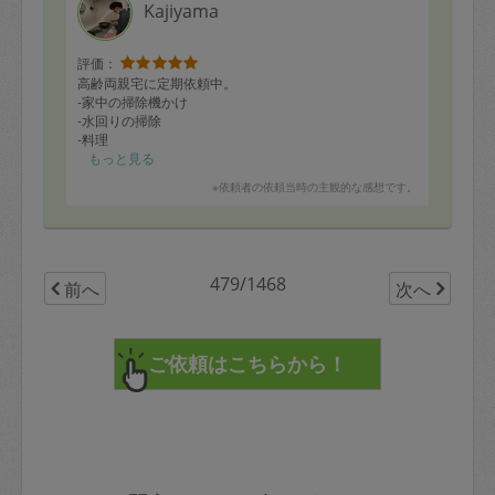
Kajiyama
評価：
高齢両親宅に定期依頼中。
‐家中の掃除機かけ
‐水回りの掃除
‐料理
話し相手もなってくださっており、助かっております。
もっと見る
またお願いします。
※依頼者の依頼当時の主観的な感想です。
479/1468
前へ
次へ