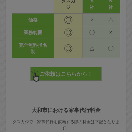
タスカ
A
B
ジ
社
社
◎
×
△
価格
◎
〇
×
業務範囲
完全無料指名
◎
△
〇
制
大和市における家事代行料金
タスカジで、家事代行を依頼する際の料金は下記となりま
す。