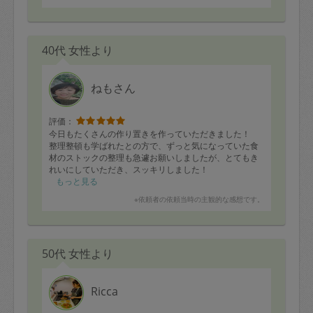
40代 女性より
ねもさん
評価：
今日もたくさんの作り置きを作っていただきました！
整理整頓も学ばれたとの方で、ずっと気になっていた食
材のストックの整理も急遽お願いしましたが、とてもき
れいにしていただき、スッキリしました！
いつもありがとうございます✨
もっと見る
※依頼者の依頼当時の主観的な感想です。
50代 女性より
Ricca