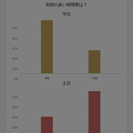
利用の多い時間帯は？
定期契約をキャンセルする場合、毎週定
期は月2回まで隔週定期は月1回までキャ
平日
ンセル料は発生しません。それ以上はキ
70%
ャンセル料が発生します。
56%
定期契約キャンセル料：
42%
・1回につき1,200円※
28%
・詳細ルールは、
こちら
を参照くださ
い。
14%
9時
13時
0%
※キャンセル料金の設定について：
土日
定期依頼1回（3時間）の金額とスポット
70%
1回（3時間）依頼した場合の金額の差額
相当で料金設定されています。
56%
42%
28%