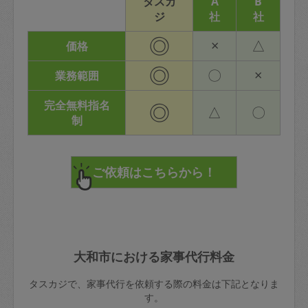
タスカ
A
B
ジ
社
社
◎
×
△
価格
◎
〇
×
業務範囲
完全無料指名
◎
△
〇
制
大和市における家事代行料金
タスカジで、家事代行を依頼する際の料金は下記となりま
す。