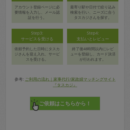
アカウント登録ページに必
最寄り駅や日付で絞り込み
要情報を入力し、メール認
検索を行い、ニーズに合う
証を行う。
タスカジさんを探す。
Step3:
Step4:
サービスを受ける
支払いとレビュー
依頼予約した日時にタスカ
終了後48時間以内にレビ
ジさんを迎え入れ、サービ
ューを登録し、カード決済
スを受ける。
が行われます。
参考:
ご利用の流れ｜家事代行/家政婦マッチングサイト
『タスカジ』