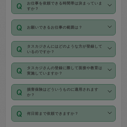
す。
丈夫です。
お仕事を依頼できる時間帯は決まっていま
料金のご請求と合わせてお支払いとなり
定期の最低利用回数は設けていない代わ
デビットカード・プリペイドカード（Vプ
すか？
ます。交通費の金額は「依頼の詳細」に
りに、一定数を超えたキャンセルは有償
リカ、au WALLETなど）
は支払にはご利
時間帯は3種類あります。いずれも１回あ
自動計算で表示されます。
でキャンセルすることが出来ます。
用いただけませんのでご注意ください。
お願いできるお仕事の範囲は？
たり３時間です。
銀行振込や現金払いも対応していませ
（例：毎週定期の場合は３回以上のキャ
ん。
掃除、整理収納、洗濯、買い物、料理、
・ＡＭ ９時～１２時
ンセルが有償（1200円、隔週定期の場合
なお、タスカジさんの交通費も、依頼料
タスカジさんにはどのような方が登録して
作り置きです。タスカジさんによってで
・ＰＭ １３時～１６時
いるのですか？
は２回以上のキャンセルが有償（1200
金のご請求と合わせてお支払いとなりま
きる仕事の範囲が異なりますので、依頼
・夜 １８時～２１時
円））
す。交通費の金額は「依頼の詳細」に自
主婦として長年の家事経験をお持ちの
する前にタスカジさんのプロフィールで
動計算で表示されます。
タスカジさんの登録に際して面接や教育は
方、栄養士・調理師といった資格者で保
確認してください。
開始時間を２時間前後変更することが可
実施していますか？
育園や学校の給食やレストランで料理関
基本的に、高所での作業や危険作業、屋
能です。依頼送信後、個別にタスカジさ
応募の際に、各自事務局との面接と説明
係の専門職に従事されていた方、日本で
外での作業は対象外です。
んにメッセージを送り調整してくださ
損害保険はどういうものに適用されます
を行っています。その後、身分証明書の
すでにハウスキーパーや英語の先生とし
か？
い。ただし、２時間を越えての調整はで
写真提出をしていただいています。外国
てお仕事をしているフィリピン出身の
きません。
依頼者とタスカジさんとの間でタスカジ
人の場合は在留カードで労働許可状況を
方、海外からの留学生、家事が好きな会
万が一、依頼した時間帯と作業時間が１
何日前まで依頼できますか？
を通して成立した作業時間内での作業に
確認しています。タスカジさんトレーニ
社員など様々なバックグラウンドの方が
時間も被らない場合、損害保険の対象外
適用されます。作業範囲は、掃除、洗
ング動画を使ったセルフトレーニングの
登録しています。
となりますので、ご注意ください。