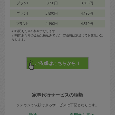
プランI
3,650円
3,890円
プランJ
3,890円
4,190円
プランK
4,190円
4,510円
※1時間あたりの料金になります。
※1時間あたりの金額は税込みですが､交通費は別途にてお支払いに
なります｡
家事代行サービスの種類
タスカジで依頼できるサービスは下記となります。
掃除
料理作り置き