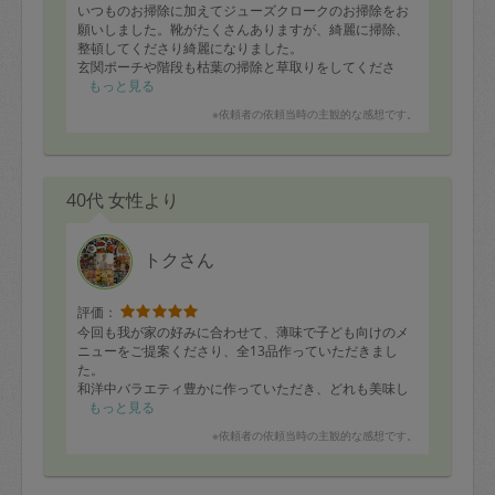
いつものお掃除に加えてジューズクロークのお掃除をお
願いしました。靴がたくさんありますが、綺麗に掃除、
整頓してくださり綺麗になりました。
玄関ポーチや階段も枯葉の掃除と草取りをしてくださ
り、凄く綺麗になっていてありがたいです。
もっと見る
※依頼者の依頼当時の主観的な感想です。
40代 女性より
トクさん
評価：
今回も我が家の好みに合わせて、薄味で子ども向けのメ
ニューをご提案くださり、全13品作っていただきまし
た。
和洋中バラエティ豊かに作っていただき、どれも美味し
く、子どもは特に豚バラの他人丼、生揚げと根菜の煮
もっと見る
物、春雨サラダが気に入ってパクパク食べていました。
※依頼者の依頼当時の主観的な感想です。
冷凍できるメニューも複数作って頂いたので、助かりま
す。色々な料理のアイデアも教えていただき、大変参考