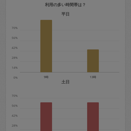
利用の多い時間帯は？
定期契約をキャンセルする場合、毎週定
期は月2回まで隔週定期は月1回までキャ
平日
ンセル料は発生しません。それ以上はキ
70%
ャンセル料が発生します。
56%
定期契約キャンセル料：
42%
・1回につき1,200円※
28%
・詳細ルールは、
こちら
を参照くださ
い。
14%
9時
13時
0%
※キャンセル料金の設定について：
土日
定期依頼1回（3時間）の金額とスポット
70%
1回（3時間）依頼した場合の金額の差額
相当で料金設定されています。
56%
42%
28%