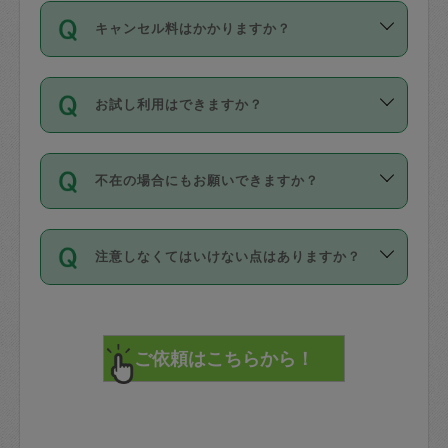
ご依頼は、現在を起点に3日後（72時間
濯、料理、作り置き、整理収納、買い物
のち、タスカジモニター宅にて３時間の
また外国人の方は英語しか話せない方、
キャンセル料はかかりますか？
以降）の日時から受付可能となっていま
です。作業中に物を壊したり、人にけが
現場トライアルを受け、合格したタスカ
日本語も話せる方など様々です。
す。
をさせたりした場合が対象で、補償金額
ジさんが活動されています。
キャンセル料には、以下の2種類がありま
ただし、72時間を切った直前の日程では
は対物1000万円、対人1億円が上限で
バックグラウンドや得意分野はプロフィ
お試し利用はできますか？
す。
タスカジさんへ「募集」をかけることが
す。
※テストセンターの講評は１件目のレビュ
ールに記載していますので、各自の得意
可能です。
ーとして記載されていますので依頼の際
分野を見極めて、目的に合わせてお仕事
「お試し利用」というメニューはありま
万が一損害が発生した場合は、その場の
に参考にしてください。
を依頼してください。
不在の場合にもお願いできますか？
せんが、「一回のみ」依頼を活用するこ
1. 直前キャンセル（定期、スポット契約
写真を撮り、
参考
：
【詳細】タスカジさんの登録に際
とによって、気に入ったタスカジさんを
共通）
タスカジサポートセンターまでご連絡く
して面接や教育は実施していますか？
不在の場合の作業はタスカジさんの同意
見つけることができます。
・タスカジさんのお仕事開始予定時間前
ださい。
注意しなくてはいけない点はありますか？
が必要です。数回の依頼ののち、タスカ
72時間を超える※と、以下のキャンセル
詳細FAQ：
損害賠償保険について教えて
ジさんと依頼者の間で十分な信頼関係が
まず、条件の合う気になるタスカジさ
料が発生します。
ください。
貴重品は紛失の際トラブルの元となるの
できたのち、タスカジさんに依頼してみ
ん、２・３人に「スポット」依頼をして
で、必ず鍵のかかるロッカーや金庫に入
てください。
みてください。
直前キャンセル料：
れて依頼者の責任の元管理するよう心掛
不在時に部屋に入るためにタスカジさん
その後、一番気に入ったタスカジさんに
72時間前〜24時間前＝依頼料金の50%
けてください。
に鍵を預ける必要がありますが、タスカ
「定期（毎週・隔週）」依頼をしてくだ
24時間前～1時間前＝依頼金額の100%
※パスポート、クレジットカード、銀行カ
ジさんが紛失した鍵によって二次的な損
さい。
1時間前〜実施時間＝依頼金額の100%＋
ード、5千円以上のアクセサリー、500円
害（たとえば、第三者の侵入など）が起
交通費全額