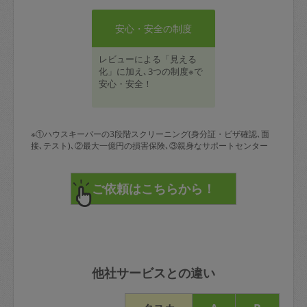
安心・安全の制度
レビューによる「見える
化」に加え､3つの制度※で
安心・安全！
※①ハウスキーパーの3段階スクリーニング(身分証・ビザ確認､面
接､テスト)､②最大一億円の損害保険､③親身なサポートセンター
他社サービスとの違い