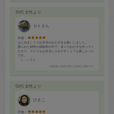
30代 女性より
カトさん
評価：
はじめましてでお弁当のおかずをお願いしました。
限られた材料や調味料の中で、多くのおかずを作ってく
ださり、サイズもお弁当に入れやすくとても嬉しかった
です。
料理器具など少ない中で、工夫してくださり、ありがと
もっと見る
うございました！
※依頼者の依頼当時の主観的な感想です。
おかずを小分けにしながらも、美味しくて、ついついつ
まみ食いをしてしまいました！
50代 女性より
ひさこ
評価：