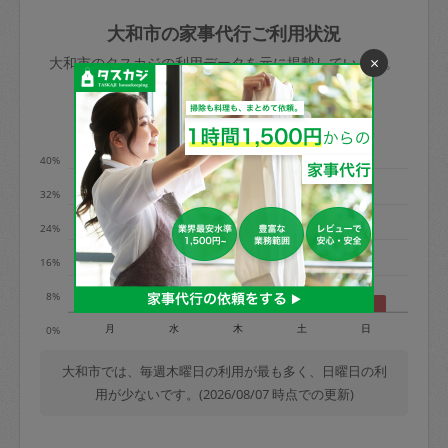
玉、など
きた場合は損害保険の対象外となるので
依頼者不在による当日キャンセル＝依頼
大和市の家事代行ご利用状況
ご注意ください。
金額の100%＋交通費全額
×
大和市のタスカジの利用データを元に掲載しています。
あわせてこちらも参照ください
：
初めて
利用します。注意しなくてはいけない点
※例：依頼日時／土曜日午前9時開始の場
利用の多い曜日は？
はありますか？
合、水曜日午前9時以降はキャンセル料が
発生
40%
水曜日9時〜金曜日9時まで＝依頼料金の
32%
50%
24%
金曜日9時～土曜日8時まで＝依頼金額の
100%
16%
土曜日8時〜実施時間＝依頼金額の100%
8%
＋交通費全額
月
水
木
土
日
0%
依頼者不在による当日キャンセル＝依頼
金額の100%＋交通費全額
大和市では、毎週木曜日の利用が最も多く、日曜日の利
用が少ないです。(2026/08/07 時点での更新)
2. 定期契約キャンセル（定期契約のみ）