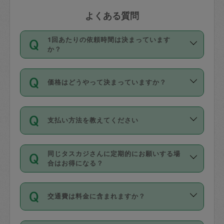
よくある質問
1回あたりの依頼時間は決まっています
か？
依頼1回につき3時間固定です。3時間を
価格はどうやって決まっていますか？
超えて依頼したい場合は、延長機能をご
利用ください。機能をご利用いただくに
11種類の価格帯の中からタスカジさん自
は、タスカジさんに事前に相談し、合意
支払い方法を教えてください
身が価格を選んで設定しています。
の上事前申請することが必要です。な
タスカジさんの価格設定には最初は制限
お、3時間を下回っても、値引き等はござ
お支払方法はクレジットカード（Visa／
があり、レビュー件数、レビューの平均
いません。
同じタスカジさんに定期的にお願いする場
Master／JCB／AMERICAN EXPRESS／
値、などで除々に設定可能な最高額が上
合はお得になる？
Diners Club）のみとなります。
がっていく仕組みになっています。
依頼には「スポット」と「定期（毎週｜
カード情報のご登録は、依頼リクエスト
交通費は料金に含まれますか？
隔週）」があり、「定期」の依頼は「ス
を行う際にご入力ください。プロフィー
ポット」よりお得な料金でご利用できま
ル登録時にはご入力いただかなくても大
交通費は依頼料金とは別途発生し、依頼