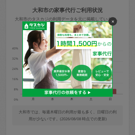
玉、など
きた場合は損害保険の対象外となるので
依頼者不在による当日キャンセル＝依頼
大和市の家事代行ご利用状況
ご注意ください。
金額の100%＋交通費全額
大和市のタスカジの利用データを元に掲載しています。
×
あわせてこちらも参照ください
：
初めて
利用します。注意しなくてはいけない点
※例：依頼日時／土曜日午前9時開始の場
利用の多い曜日は？
はありますか？
合、水曜日午前9時以降はキャンセル料が
発生
40%
水曜日9時〜金曜日9時まで＝依頼料金の
32%
50%
24%
金曜日9時～土曜日8時まで＝依頼金額の
100%
16%
土曜日8時〜実施時間＝依頼金額の100%
8%
＋交通費全額
月
水
木
土
日
0%
依頼者不在による当日キャンセル＝依頼
金額の100%＋交通費全額
大和市では、毎週木曜日の利用が最も多く、日曜日の利
用が少ないです。(2026/08/08 時点での更新)
2. 定期契約キャンセル（定期契約のみ）