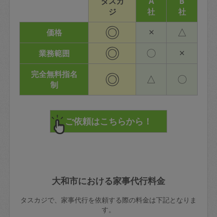
タスカ
A
B
ジ
社
社
◎
×
△
価格
◎
〇
×
業務範囲
完全無料指名
◎
△
〇
制
大和市における家事代行料金
タスカジで、家事代行を依頼する際の料金は下記となりま
す。