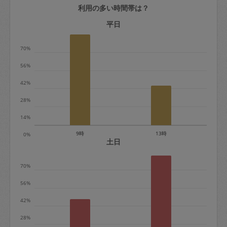
利用の多い時間帯は？
定期契約をキャンセルする場合、毎週定
期は月2回まで隔週定期は月1回までキャ
平日
ンセル料は発生しません。それ以上はキ
70%
ャンセル料が発生します。
56%
定期契約キャンセル料：
42%
・1回につき1,200円※
28%
・詳細ルールは、
こちら
を参照くださ
い。
14%
9時
13時
0%
※キャンセル料金の設定について：
土日
定期依頼1回（3時間）の金額とスポット
70%
1回（3時間）依頼した場合の金額の差額
相当で料金設定されています。
56%
42%
28%