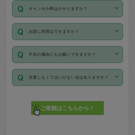
ご依頼は、現在を起点に3日後（72時間
濯、料理、作り置き、整理収納、買い物
のち、タスカジモニター宅にて３時間の
また外国人の方は英語しか話せない方、
キャンセル料はかかりますか？
以降）の日時から受付可能となっていま
です。作業中に物を壊したり、人にけが
現場トライアルを受け、合格したタスカ
日本語も話せる方など様々です。
す。
をさせたりした場合が対象で、補償金額
ジさんが活動されています。
キャンセル料には、以下の2種類がありま
ただし、72時間を切った直前の日程では
は対物1000万円、対人1億円が上限で
バックグラウンドや得意分野はプロフィ
お試し利用はできますか？
す。
タスカジさんへ「募集」をかけることが
す。
※テストセンターの講評は１件目のレビュ
ールに記載していますので、各自の得意
可能です。
ーとして記載されていますので依頼の際
分野を見極めて、目的に合わせてお仕事
「お試し利用」というメニューはありま
万が一損害が発生した場合は、その場の
に参考にしてください。
を依頼してください。
不在の場合にもお願いできますか？
せんが、「一回のみ」依頼を活用するこ
1. 直前キャンセル（定期、スポット契約
写真を撮り、
参考
：
【詳細】タスカジさんの登録に際
とによって、気に入ったタスカジさんを
共通）
タスカジサポートセンターまでご連絡く
して面接や教育は実施していますか？
不在の場合の作業はタスカジさんの同意
見つけることができます。
・タスカジさんのお仕事開始予定時間前
ださい。
注意しなくてはいけない点はありますか？
が必要です。数回の依頼ののち、タスカ
72時間を超える※と、以下のキャンセル
詳細FAQ：
損害賠償保険について教えて
ジさんと依頼者の間で十分な信頼関係が
まず、条件の合う気になるタスカジさ
料が発生します。
ください。
貴重品は紛失の際トラブルの元となるの
できたのち、タスカジさんに依頼してみ
ん、２・３人に「スポット」依頼をして
で、必ず鍵のかかるロッカーや金庫に入
てください。
みてください。
直前キャンセル料：
れて依頼者の責任の元管理するよう心掛
不在時に部屋に入るためにタスカジさん
その後、一番気に入ったタスカジさんに
72時間前〜24時間前＝依頼料金の50%
けてください。
に鍵を預ける必要がありますが、タスカ
「定期（毎週・隔週）」依頼をしてくだ
24時間前～1時間前＝依頼金額の100%
※パスポート、クレジットカード、銀行カ
ジさんが紛失した鍵によって二次的な損
さい。
1時間前〜実施時間＝依頼金額の100%＋
ード、5千円以上のアクセサリー、500円
害（たとえば、第三者の侵入など）が起
交通費全額