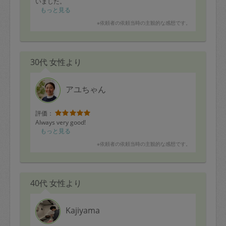
いました。
自分1人ではなかなか重い腰が上がらず、ずっと後回しに
もっと見る
なってしまっていたので本当に助かりました。
※依頼者の依頼当時の主観的な感想です。
当日はとても手際よく進めていただき、想像以上にスム
ーズにお部屋が片付いて大満足です。
臨機応変かつ親切に対応していただき、心から感謝して
おります。またぜひ利用させていただきたいです。
30代 女性より
アユちゃん
評価：
Always very good!
もっと見る
※依頼者の依頼当時の主観的な感想です。
40代 女性より
Kajiyama