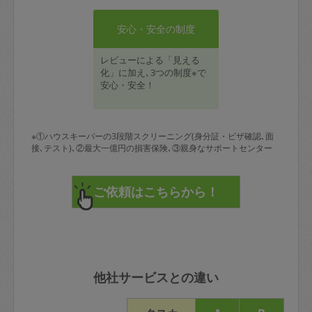
安心・安全の制度
レビューによる「見える
化」に加え､3つの制度※で
安心・安全！
※①ハウスキーパーの3段階スクリーニング(身分証・ビザ確認､面
接､テスト)､②最大一億円の損害保険､③親身なサポートセンター
他社サービスとの違い