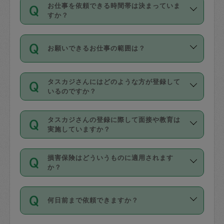
す。
丈夫です。
お仕事を依頼できる時間帯は決まっていま
料金のご請求と合わせてお支払いとなり
定期の最低利用回数は設けていない代わ
デビットカード・プリペイドカード（Vプ
すか？
ます。交通費の金額は「依頼の詳細」に
りに、一定数を超えたキャンセルは有償
リカ、au WALLETなど）
は支払にはご利
時間帯は3種類あります。いずれも１回あ
自動計算で表示されます。
でキャンセルすることが出来ます。
用いただけませんのでご注意ください。
お願いできるお仕事の範囲は？
たり３時間です。
銀行振込や現金払いも対応していませ
（例：毎週定期の場合は３回以上のキャ
ん。
掃除、整理収納、洗濯、買い物、料理、
・ＡＭ ９時～１２時
ンセルが有償（1200円、隔週定期の場合
なお、タスカジさんの交通費も、依頼料
タスカジさんにはどのような方が登録して
作り置きです。タスカジさんによってで
・ＰＭ １３時～１６時
いるのですか？
は２回以上のキャンセルが有償（1200
金のご請求と合わせてお支払いとなりま
きる仕事の範囲が異なりますので、依頼
・夜 １８時～２１時
円））
す。交通費の金額は「依頼の詳細」に自
主婦として長年の家事経験をお持ちの
する前にタスカジさんのプロフィールで
動計算で表示されます。
タスカジさんの登録に際して面接や教育は
方、栄養士・調理師といった資格者で保
確認してください。
開始時間を２時間前後変更することが可
実施していますか？
育園や学校の給食やレストランで料理関
基本的に、高所での作業や危険作業、屋
能です。依頼送信後、個別にタスカジさ
応募の際に、各自事務局との面接と説明
係の専門職に従事されていた方、日本で
外での作業は対象外です。
んにメッセージを送り調整してくださ
損害保険はどういうものに適用されます
を行っています。その後、身分証明書の
すでにハウスキーパーや英語の先生とし
か？
い。ただし、２時間を越えての調整はで
写真提出をしていただいています。外国
てお仕事をしているフィリピン出身の
きません。
依頼者とタスカジさんとの間でタスカジ
人の場合は在留カードで労働許可状況を
方、海外からの留学生、家事が好きな会
万が一、依頼した時間帯と作業時間が１
何日前まで依頼できますか？
を通して成立した作業時間内での作業に
確認しています。タスカジさんトレーニ
社員など様々なバックグラウンドの方が
時間も被らない場合、損害保険の対象外
適用されます。作業範囲は、掃除、洗
ング動画を使ったセルフトレーニングの
登録しています。
となりますので、ご注意ください。