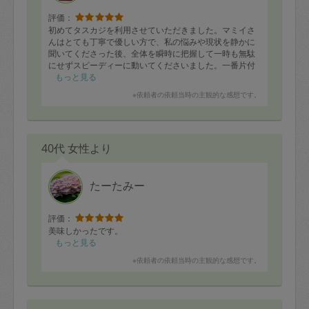
評価：
初めてタスカジを利用させていただきました。マミイさ
んはとても丁寧で優しい方で、私の悩みや現状を静かに
聞いてくださった後、全体を瞬時に把握して一時も無駄
にせずスピーディーに動いてくださいました。​一番片付
けたい場所やこちらの意図をしっかり汲み取ってくださ
もっと見る
り、昨日は大変だった寝室が見違えるほどスッキリしま
※依頼者の依頼当時の主観的な感想です。
した。ベッドの位置移動まで対応していただき、初見な
らではの貴重なアドバイスも大変参考になりました。片
付けの最中には失くしていた自転車の鍵が見つかるとい
う嬉しい奇跡もあり、本当に感謝の気持ちでいっぱいで
40代 女性より
す！思い出の品、や、手放す​物、などを種類ごとに1箇所
にまとめてくださり、手放す場合の連絡先やおすすめの
収納についても具体的に教えていただきました。​帰宅し
た夫やこどもは、「家が綺麗だと気持ちがいいね！」と
たーたみー
本当に嬉しそうで、家族みんなが清々しく過ごせたタス
カジデビュー日となりました。次回お越しいただけるま
でに、課題をこなして、寝室はさらにスッキリした状態
評価：
から、次に進めるようがんばります😊本当にありがとう
美味しかったです。
ございました。
もっと見る
※依頼者の依頼当時の主観的な感想です。