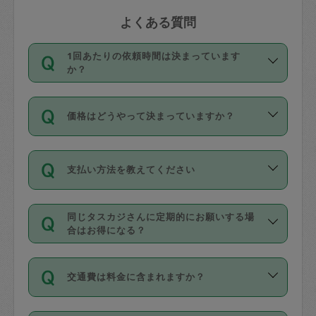
よくある質問
1回あたりの依頼時間は決まっています
か？
依頼1回につき3時間固定です。3時間を
価格はどうやって決まっていますか？
超えて依頼したい場合は、延長機能をご
利用ください。機能をご利用いただくに
11種類の価格帯の中からタスカジさん自
は、タスカジさんに事前に相談し、合意
支払い方法を教えてください
身が価格を選んで設定しています。
の上事前申請することが必要です。な
タスカジさんの価格設定には最初は制限
お、3時間を下回っても、値引き等はござ
お支払方法はクレジットカード（Visa／
があり、レビュー件数、レビューの平均
いません。
同じタスカジさんに定期的にお願いする場
Master／JCB／AMERICAN EXPRESS／
値、などで除々に設定可能な最高額が上
合はお得になる？
Diners Club）のみとなります。
がっていく仕組みになっています。
依頼には「スポット」と「定期（毎週｜
カード情報のご登録は、依頼リクエスト
交通費は料金に含まれますか？
隔週）」があり、「定期」の依頼は「ス
を行う際にご入力ください。プロフィー
ポット」よりお得な料金でご利用できま
ル登録時にはご入力いただかなくても大
交通費は依頼料金とは別途発生し、依頼