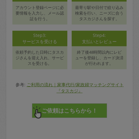
アカウント登録ページに必
最寄り駅や日付で絞り込み
要情報を入力し、メール認
検索を行い、ニーズに合う
証を行う。
タスカジさんを探す。
Step3:
Step4:
サービスを受ける
支払いとレビュー
依頼予約した日時にタスカ
終了後48時間以内にレビ
ジさんを迎え入れ、サービ
ューを登録し、カード決済
スを受ける。
が行われます。
参考:
ご利用の流れ｜家事代行/家政婦マッチングサイト
『タスカジ』