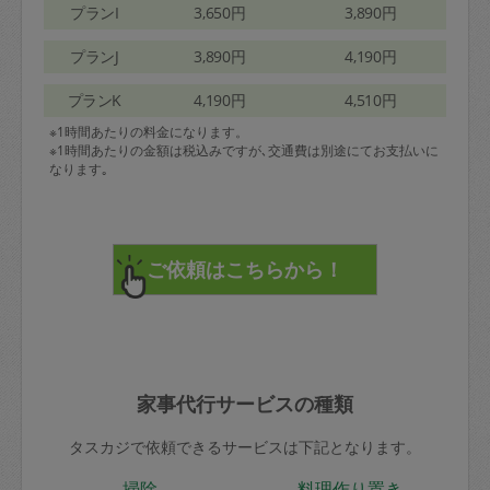
プランI
3,650円
3,890円
プランJ
3,890円
4,190円
プランK
4,190円
4,510円
※1時間あたりの料金になります。
※1時間あたりの金額は税込みですが､交通費は別途にてお支払いに
なります｡
家事代行サービスの種類
タスカジで依頼できるサービスは下記となります。
掃除
料理作り置き