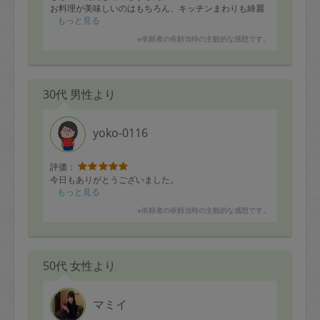
お料理が美味しいのはもちろん、キッチンまわりも綺麗
に片付けられていて嬉しかったです。また次回もお願い
もっと見る
いたします！
※依頼者の依頼当時の主観的な感想です。
30代 男性より
yoko-0116
評価：
今日もありがとうございました。
もっと見る
※依頼者の依頼当時の主観的な感想です。
50代 女性より
マミイ