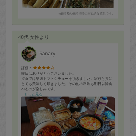
※依頼者の依頼当時の主観的な感想です。
40代 女性より
Sanary
評価：
昨日はありがとうございました。
夕食では早速トマトシチューを頂きました。家族と共に
とても美味しく頂きました。その他の料理も明日以降食
べるのが楽しみです。
どの料理も野菜が豊富でとても良かったのですが、事前
もっと見る
に11品頼んでいたものが時間がなかったため2品作って
頂けず、残念でした。野菜やハーブなど余ってしまいハ
ーブ等は普段使うこともないので買い出しリストにあっ
たものは使っていただきたかったです。
その他料理について色々アドバイスを頂け参考になりま
した。ありがとうございました。