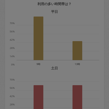
利用の多い時間帯は？
定期契約をキャンセルする場合、毎週定
期は月2回まで隔週定期は月1回までキャ
平日
ンセル料は発生しません。それ以上はキ
70%
ャンセル料が発生します。
56%
定期契約キャンセル料：
42%
・1回につき1,200円※
28%
・詳細ルールは、
こちら
を参照くださ
い。
14%
9時
13時
0%
※キャンセル料金の設定について：
土日
定期依頼1回（3時間）の金額とスポット
70%
1回（3時間）依頼した場合の金額の差額
相当で料金設定されています。
56%
42%
28%