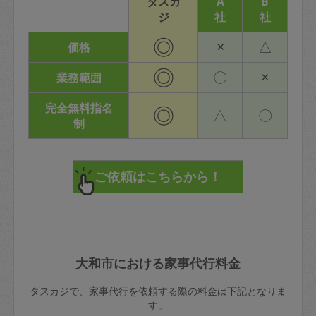
タスカ
A
B
ジ
社
社
◎
×
△
価格
◎
〇
×
業務範囲
完全無料指名
◎
△
〇
制
大和市における家事代行料金
タスカジで、家事代行を依頼する際の料金は下記となりま
す。