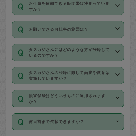
す。
丈夫です。
お仕事を依頼できる時間帯は決まっていま
料金のご請求と合わせてお支払いとなり
定期の最低利用回数は設けていない代わ
デビットカード・プリペイドカード（Vプ
すか？
ます。交通費の金額は「依頼の詳細」に
りに、一定数を超えたキャンセルは有償
リカ、au WALLETなど）
は支払にはご利
時間帯は3種類あります。いずれも１回あ
自動計算で表示されます。
でキャンセルすることが出来ます。
用いただけませんのでご注意ください。
お願いできるお仕事の範囲は？
たり３時間です。
銀行振込や現金払いも対応していませ
（例：毎週定期の場合は３回以上のキャ
ん。
掃除、整理収納、洗濯、買い物、料理、
・ＡＭ ９時～１２時
ンセルが有償（1200円、隔週定期の場合
なお、タスカジさんの交通費も、依頼料
タスカジさんにはどのような方が登録して
作り置きです。タスカジさんによってで
・ＰＭ １３時～１６時
いるのですか？
は２回以上のキャンセルが有償（1200
金のご請求と合わせてお支払いとなりま
きる仕事の範囲が異なりますので、依頼
・夜 １８時～２１時
円））
す。交通費の金額は「依頼の詳細」に自
主婦として長年の家事経験をお持ちの
する前にタスカジさんのプロフィールで
動計算で表示されます。
タスカジさんの登録に際して面接や教育は
方、栄養士・調理師といった資格者で保
確認してください。
開始時間を２時間前後変更することが可
実施していますか？
育園や学校の給食やレストランで料理関
基本的に、高所での作業や危険作業、屋
能です。依頼送信後、個別にタスカジさ
応募の際に、各自事務局との面接と説明
係の専門職に従事されていた方、日本で
外での作業は対象外です。
んにメッセージを送り調整してくださ
損害保険はどういうものに適用されます
を行っています。その後、身分証明書の
すでにハウスキーパーや英語の先生とし
か？
い。ただし、２時間を越えての調整はで
写真提出をしていただいています。外国
てお仕事をしているフィリピン出身の
きません。
依頼者とタスカジさんとの間でタスカジ
人の場合は在留カードで労働許可状況を
方、海外からの留学生、家事が好きな会
万が一、依頼した時間帯と作業時間が１
何日前まで依頼できますか？
を通して成立した作業時間内での作業に
確認しています。タスカジさんトレーニ
社員など様々なバックグラウンドの方が
時間も被らない場合、損害保険の対象外
適用されます。作業範囲は、掃除、洗
ング動画を使ったセルフトレーニングの
登録しています。
となりますので、ご注意ください。