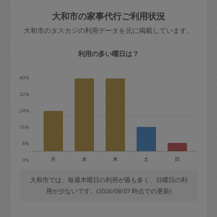
玉、など
きた場合は損害保険の対象外となるので
依頼者不在による当日キャンセル＝依頼
大和市の家事代行ご利用状況
ご注意ください。
金額の100%＋交通費全額
大和市のタスカジの利用データを元に掲載しています。
あわせてこちらも参照ください
：
初めて
利用します。注意しなくてはいけない点
※例：依頼日時／土曜日午前9時開始の場
利用の多い曜日は？
はありますか？
合、水曜日午前9時以降はキャンセル料が
発生
40%
水曜日9時〜金曜日9時まで＝依頼料金の
32%
50%
24%
金曜日9時～土曜日8時まで＝依頼金額の
100%
16%
土曜日8時〜実施時間＝依頼金額の100%
8%
＋交通費全額
月
水
木
土
日
0%
依頼者不在による当日キャンセル＝依頼
金額の100%＋交通費全額
大和市では、毎週木曜日の利用が最も多く、日曜日の利
用が少ないです。(2026/08/07 時点での更新)
2. 定期契約キャンセル（定期契約のみ）