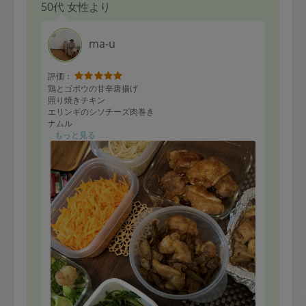
50代 女性より
ma-u
評価：
鶏とゴボウの甘辛唐揚げ
照り焼きチキン
エリンギのシソチーズ肉巻き
ナムル
茄子ハサミ揚げ
もっと見る
茄子煮浸し
海老とブロッコリーの中華風
など、作って頂きました。
これから美味しく頂きます。
暑い中、ありがとうございました。
また機会あればよろしくお願いいたします。