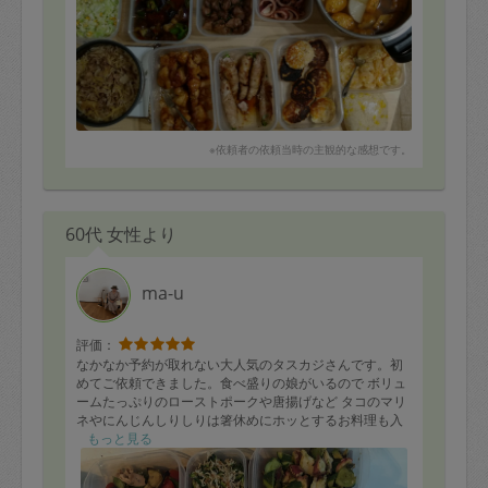
※依頼者の依頼当時の主観的な感想です。
60代 女性より
ma-u
評価：
なかなか予約が取れない大人気のタスカジさんです。初
めてご依頼できました。食べ盛りの娘がいるので ボリュ
ームたっぷりのローストポークや唐揚げなど タコのマリ
ネやにんじんしりしりは箸休めにホッとするお料理も入
れてくださって、とてもバランスの良い お料理でした。
もっと見る
美術館巡りや食べ歩きなど素敵な趣味をお持ちで、お話
も楽しかったです