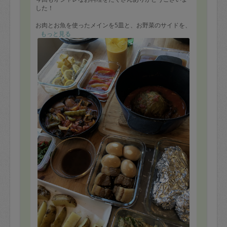
した！
お肉とお魚を使ったメインを5皿と、お野菜のサイドを、
子供にもちょうど良い味付けで作っていただきました。
もっと見る
ローストビーフ
豚角煮
たらのフリット
レタスのファルシ
鶏ハム
他、野菜のサイドディッシュ
カボチャスープは、出来上がったそばから子どもが喜ん
で食べていました。
早速今日の夕飯に頂きます。
またぜひお願いしたいです。