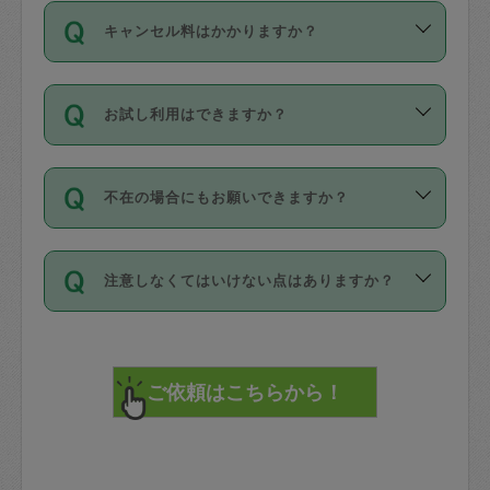
ご依頼は、現在を起点に3日後（72時間
濯、料理、作り置き、整理収納、買い物
のち、タスカジモニター宅にて３時間の
また外国人の方は英語しか話せない方、
キャンセル料はかかりますか？
以降）の日時から受付可能となっていま
です。作業中に物を壊したり、人にけが
現場トライアルを受け、合格したタスカ
日本語も話せる方など様々です。
す。
をさせたりした場合が対象で、補償金額
ジさんが活動されています。
キャンセル料には、以下の2種類がありま
ただし、72時間を切った直前の日程では
は対物1000万円、対人1億円が上限で
バックグラウンドや得意分野はプロフィ
お試し利用はできますか？
す。
タスカジさんへ「募集」をかけることが
す。
※テストセンターの講評は１件目のレビュ
ールに記載していますので、各自の得意
可能です。
ーとして記載されていますので依頼の際
分野を見極めて、目的に合わせてお仕事
「お試し利用」というメニューはありま
万が一損害が発生した場合は、その場の
に参考にしてください。
を依頼してください。
不在の場合にもお願いできますか？
せんが、「一回のみ」依頼を活用するこ
1. 直前キャンセル（定期、スポット契約
写真を撮り、
参考
：
【詳細】タスカジさんの登録に際
とによって、気に入ったタスカジさんを
共通）
タスカジサポートセンターまでご連絡く
して面接や教育は実施していますか？
不在の場合の作業はタスカジさんの同意
見つけることができます。
・タスカジさんのお仕事開始予定時間前
ださい。
注意しなくてはいけない点はありますか？
が必要です。数回の依頼ののち、タスカ
72時間を超える※と、以下のキャンセル
詳細FAQ：
損害賠償保険について教えて
ジさんと依頼者の間で十分な信頼関係が
まず、条件の合う気になるタスカジさ
料が発生します。
ください。
貴重品は紛失の際トラブルの元となるの
できたのち、タスカジさんに依頼してみ
ん、２・３人に「スポット」依頼をして
で、必ず鍵のかかるロッカーや金庫に入
てください。
みてください。
直前キャンセル料：
れて依頼者の責任の元管理するよう心掛
不在時に部屋に入るためにタスカジさん
その後、一番気に入ったタスカジさんに
72時間前〜24時間前＝依頼料金の50%
けてください。
に鍵を預ける必要がありますが、タスカ
「定期（毎週・隔週）」依頼をしてくだ
24時間前～1時間前＝依頼金額の100%
※パスポート、クレジットカード、銀行カ
ジさんが紛失した鍵によって二次的な損
さい。
1時間前〜実施時間＝依頼金額の100%＋
ード、5千円以上のアクセサリー、500円
害（たとえば、第三者の侵入など）が起
交通費全額