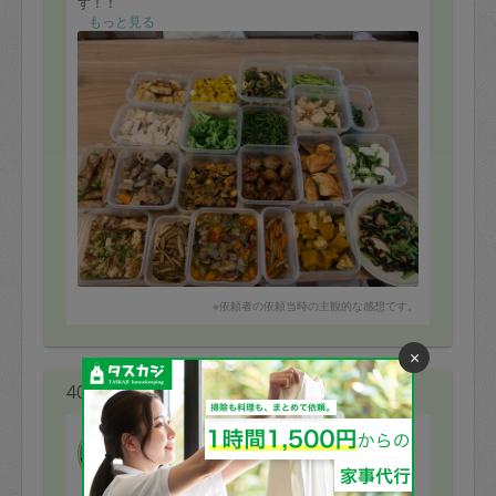
す！！
もっと見る
味もどれもすごく美味しく、感動します。
息子はカジキマグロをカレー粉でやいたやつときんぴら
がとくに気に入ったようです♫
かぼちゃにレーズンをいれたものもすごく美味しかった
です
自分では思いつかないアイディア料理を作ってくださる
のでとても楽しめました
沢山作っていただいたので一部冷凍にまわしました。
定期的にお願いしたいと思っています！またよろしくお
願いいたします
※依頼者の依頼当時の主観的な感想です。
×
40代 女性より
TOMOKO