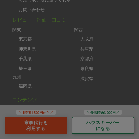
お問い合わせ
レビュー・評価・口コミ
関東
関西
東京都
大阪府
神奈川県
兵庫県
千葉県
京都府
埼玉県
奈良県
九州
滋賀県
福岡県
コンテンツ
タスカジplus
＼1時間1,500円から／
＼最高時給3,000円／
助家事さん
家事代行を
ハウスキーパー
利用する
になる
タスカジブートキャンプ