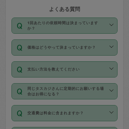
よくある質問
1回あたりの依頼時間は決まっています
か？
依頼1回につき3時間固定です。3時間を
価格はどうやって決まっていますか？
超えて依頼したい場合は、延長機能をご
利用ください。機能をご利用いただくに
11種類の価格帯の中からタスカジさん自
は、タスカジさんに事前に相談し、合意
支払い方法を教えてください
身が価格を選んで設定しています。
の上事前申請することが必要です。な
タスカジさんの価格設定には最初は制限
お、3時間を下回っても、値引き等はござ
お支払方法はクレジットカード（Visa／
があり、レビュー件数、レビューの平均
いません。
同じタスカジさんに定期的にお願いする場
Master／JCB／AMERICAN EXPRESS／
値、などで除々に設定可能な最高額が上
合はお得になる？
Diners Club）のみとなります。
がっていく仕組みになっています。
依頼には「スポット」と「定期（毎週｜
カード情報のご登録は、依頼リクエスト
交通費は料金に含まれますか？
隔週）」があり、「定期」の依頼は「ス
を行う際にご入力ください。プロフィー
ポット」よりお得な料金でご利用できま
ル登録時にはご入力いただかなくても大
交通費は依頼料金とは別途発生し、依頼