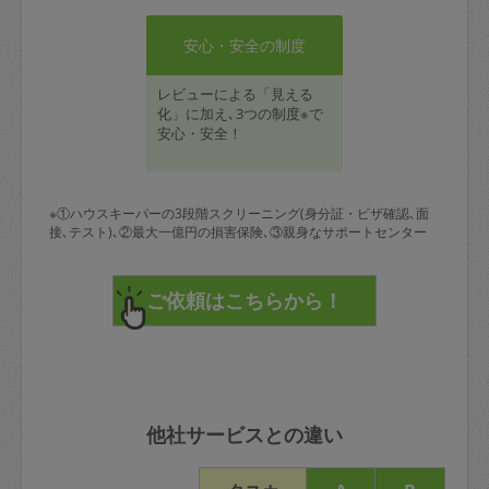
安心・安全の制度
レビューによる「見える
化」に加え､3つの制度※で
安心・安全！
※①ハウスキーパーの3段階スクリーニング(身分証・ビザ確認､面
接､テスト)､②最大一億円の損害保険､③親身なサポートセンター
他社サービスとの違い