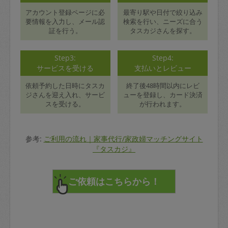
アカウント登録ページに必
最寄り駅や日付で絞り込み
要情報を入力し、メール認
検索を行い、ニーズに合う
証を行う。
タスカジさんを探す。
Step3:
Step4:
サービスを受ける
支払いとレビュー
依頼予約した日時にタスカ
終了後48時間以内にレビ
ジさんを迎え入れ、サービ
ューを登録し、カード決済
スを受ける。
が行われます。
参考:
ご利用の流れ｜家事代行/家政婦マッチングサイト
『タスカジ』