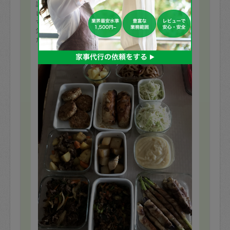
評価：
レビュー遅くなりました。産後で定期でお願いしていま
す。
栄養満点の作り置き料理を11品つくっていただきまし
た。どれも美味しかったです。ありがとうございまし
た。来週もお願いいたします。
もっと見る