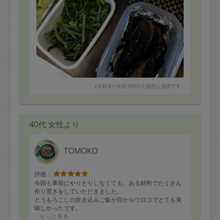
※依頼者の依頼当時の主観的な感想です。
40代 女性より
TOMOKO
評価：
今回も事前にやりとりしなくても、ある材料でたくさん
作り置きをしていただきました。
とうもろこしの炊き込みご飯が目からウロコでとても美
味しかったです。
またよろしくお願いします。
もっと見る