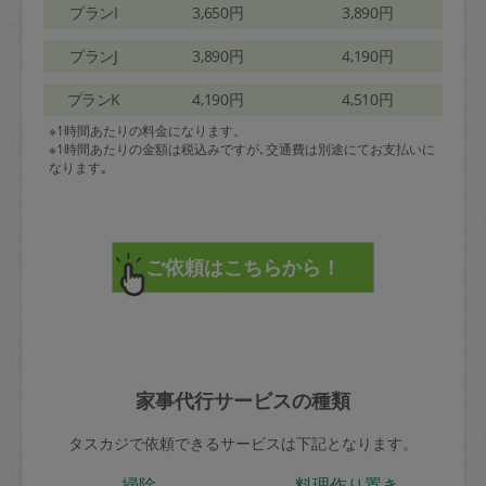
プランI
3,650円
3,890円
プランJ
3,890円
4,190円
プランK
4,190円
4,510円
※1時間あたりの料金になります。
※1時間あたりの金額は税込みですが､交通費は別途にてお支払いに
なります｡
家事代行サービスの種類
タスカジで依頼できるサービスは下記となります。
掃除
料理作り置き