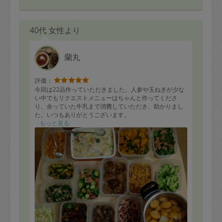
40代 女性より
蘭丸
評価：
今回は22品作っていただきました。人参や玉ねぎが少な
い中でもリクエストメニューはちゃんと作ってくださ
り、余っていた牛乳まで消費していただき、助かりまし
た。いつもありがとうございます。
次回もまたよろしくお願いします。
もっと見る