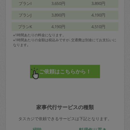
プランI
3,650円
3,890円
プランJ
3,890円
4,190円
プランK
4,190円
4,510円
※1時間あたりの料金になります。
※1時間あたりの金額は税込みですが､交通費は別途にてお支払いに
なります｡
家事代行サービスの種類
タスカジで依頼できるサービスは下記となります。
掃除
料理作り置き