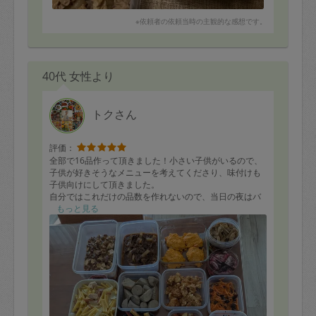
※依頼者の依頼当時の主観的な感想です。
40代 女性より
トクさん
評価：
全部で16品作って頂きました！小さい子供がいるので、
子供が好きそうなメニューを考えてくださり、味付けも
子供向けにして頂きました。
自分ではこれだけの品数を作れないので、当日の夜はバ
イキング形式で好きなものを取ってもらったところ、と
もっと見る
ても喜んでいました。
まだ全部食べられていないですが、切り干し大根の煮物
と麻婆豆腐が美味しかったです！