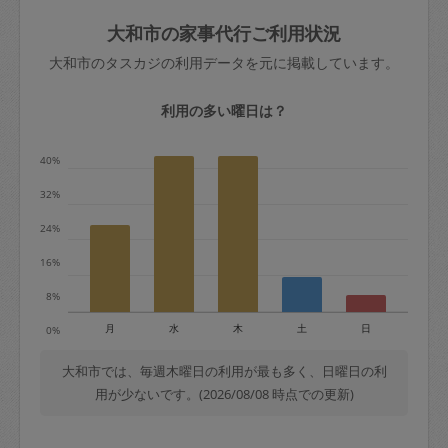
玉、など
きた場合は損害保険の対象外となるので
依頼者不在による当日キャンセル＝依頼
大和市の家事代行ご利用状況
ご注意ください。
金額の100%＋交通費全額
大和市のタスカジの利用データを元に掲載しています。
あわせてこちらも参照ください
：
初めて
利用します。注意しなくてはいけない点
※例：依頼日時／土曜日午前9時開始の場
利用の多い曜日は？
はありますか？
合、水曜日午前9時以降はキャンセル料が
発生
40%
水曜日9時〜金曜日9時まで＝依頼料金の
32%
50%
24%
金曜日9時～土曜日8時まで＝依頼金額の
100%
16%
土曜日8時〜実施時間＝依頼金額の100%
8%
＋交通費全額
月
水
木
土
日
0%
依頼者不在による当日キャンセル＝依頼
金額の100%＋交通費全額
大和市では、毎週木曜日の利用が最も多く、日曜日の利
用が少ないです。(2026/08/08 時点での更新)
2. 定期契約キャンセル（定期契約のみ）