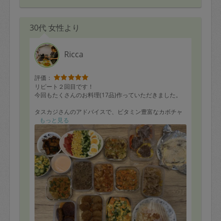
30代 女性より
Ricca
評価：
リピート２回目です！
今回もたくさんのお料理(17品)作っていただきました。
タスカジさんのアドバイスで、ビタミン豊富なカボチャ
やパプリカなどを使った、栄養満点の料理がたくさん
もっと見る
で、嬉しいです。
ドライカレーはルウを使わずスパイスで仕上げた本格派
なのに、子ども向けの優しい味で、うちの子どもたちの
お気に入りに。
チーズナンも家庭のあたたかさがあって、とてもおいし
かったです。
自分では作らないようなバリエーション豊富なメニュー
ばかりで、子どもたちにいろんな味を経験させてあげら
れるのが本当にありがたいです。