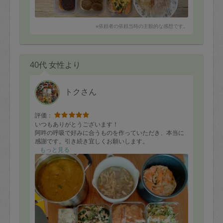
そして何より、献立を考える必要がなくなったことが本
当に助かりました。
※依頼者の依頼当時の主観的な感想です。
作っていただいている間に、他の家事や書類整理ができ
たり、犬とまったり過ごす時間まで生まれました。
心にも生活にも余裕ができるのを実感しています。
40代 女性より
今回もお願いしてよかったと思える時間でした。
トクさん
ありがとうございました。
評価：
いつもありがとうございます！
阿吽の呼吸で好みに合うものを作っていただき、本当に
感謝です。引き続き宜しくお願いします。
もっと見る