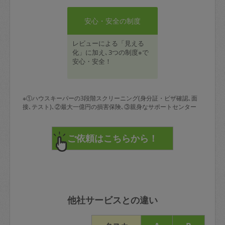
安心・安全の制度
レビューによる「見える
化」に加え､3つの制度※で
安心・安全！
※①ハウスキーパーの3段階スクリーニング(身分証・ビザ確認､面
接､テスト)､②最大一億円の損害保険､③親身なサポートセンター
他社サービスとの違い