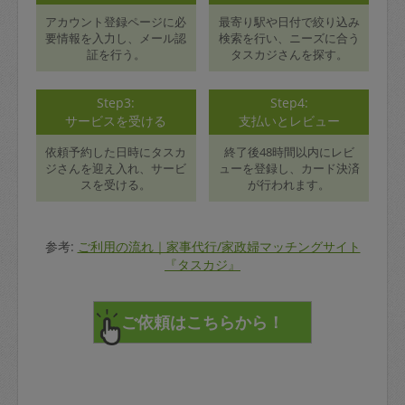
アカウント登録ページに必
最寄り駅や日付で絞り込み
要情報を入力し、メール認
検索を行い、ニーズに合う
証を行う。
タスカジさんを探す。
Step3:
Step4:
サービスを受ける
支払いとレビュー
依頼予約した日時にタスカ
終了後48時間以内にレビ
ジさんを迎え入れ、サービ
ューを登録し、カード決済
スを受ける。
が行われます。
参考:
ご利用の流れ｜家事代行/家政婦マッチングサイト
『タスカジ』