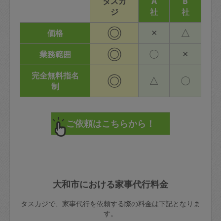
タスカ
A
B
ジ
社
社
◎
×
△
価格
◎
〇
×
業務範囲
完全無料指名
◎
△
〇
制
大和市における家事代行料金
タスカジで、家事代行を依頼する際の料金は下記となりま
す。