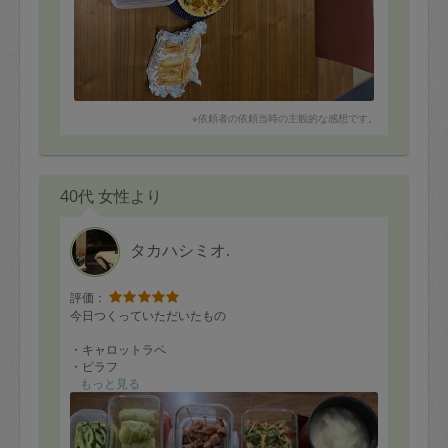
※依頼者の依頼当時の主観的な感想です。
40代 女性より
タカハシミオ.
評価：
今日つくっていただいたもの
・キャロットラペ
・ピラフ
・参鶏湯
もっと見る
・ハンバーグ(ソース別)
・にんじんとほうれん草のナムル
・水菜と舞茸のお浸し(海老風味)