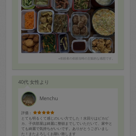
・チンジャオロース
・唐揚げ
・胡瓜の塩昆布和え
・ロールキャベツ
・茄子のベーコン巻き
・揚げ茄子
・きたあかりのプライドポテト
・豆腐ドーナツ(ハニーシナモン)
お弁当のおかずになりそうなものと、数品リクエストさ
せていただきました。
適当に買っておいた食材で、私と子供の好みをバッチリ
※依頼者の依頼当時の主観的な感想です。
捉えてくださるメニューの数々✨
今回もどれもとっても美味しかったです。
お豆腐ドーナツ、モチモチ食感で優しいお味で手がとま
40代 女性より
りませんでした。
いつもありがとうございます！
Menchu
評価：
とても明るくて感じのいい方でした！水回りはピカピ
カ、子供部屋は綺麗に整頓までしていただいて、家中と
ても綺麗で気持ちがいいです。ありがとうございまし
た！またよろしくお願い致します