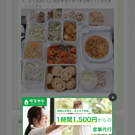
う、とてもおいしいおかずをテキパキと作っていただき
ました！
もっと見る
またぜひお願いします！
×
※依頼者の依頼当時の主観的な感想です。
40代 女性より