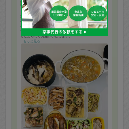
masakofer
評価：
今日もありがとうございました！
手際よく、時間内に作っていただきありがとうございま
す。
またよろしくお願いいたします。
もっと見る
煮込みハンバーグカレークリーム風
カニカママカロニサラダ
豚汁
魚ムニエル
鱈ちり
たことセロリときゅうりのサラダ
オイルサーディンのリエット
豚味噌つけ焼き
鶏のマヨポン
きんぴら