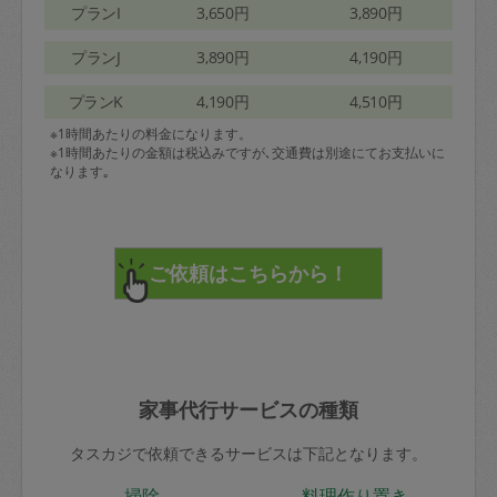
プランI
3,650円
3,890円
プランJ
3,890円
4,190円
プランK
4,190円
4,510円
※1時間あたりの料金になります。
※1時間あたりの金額は税込みですが､交通費は別途にてお支払いに
なります｡
家事代行サービスの種類
タスカジで依頼できるサービスは下記となります。
掃除
料理作り置き