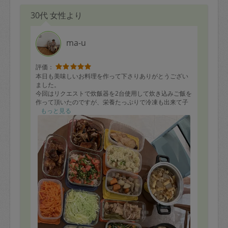
30代 女性より
ma-u
評価：
本日も美味しいお料理を作って下さりありがとうござい
ました。
今回はリクエストで炊飯器を2台使用して炊き込みご飯を
作って頂いたのですが、栄養たっぷりで冷凍も出来て子
供も野菜を簡単に取れて素晴らしいです⭐︎沢山作って頂い
もっと見る
た豚汁も大人気で昼間出来上がってから夫婦で一日中お
やつの様にちょこちょこ頂き、夜には食べきっておりま
した。
またよろしくお願い致します⭐︎