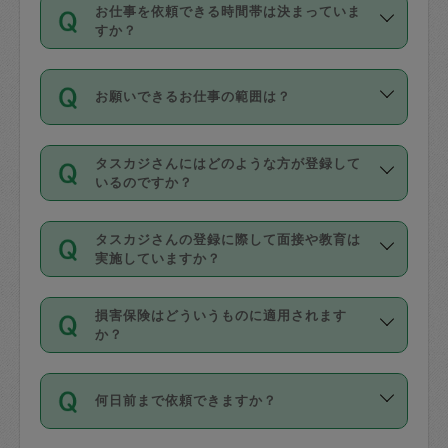
す。
丈夫です。
お仕事を依頼できる時間帯は決まっていま
料金のご請求と合わせてお支払いとなり
定期の最低利用回数は設けていない代わ
デビットカード・プリペイドカード（Vプ
すか？
ます。交通費の金額は「依頼の詳細」に
りに、一定数を超えたキャンセルは有償
リカ、au WALLETなど）
は支払にはご利
時間帯は3種類あります。いずれも１回あ
自動計算で表示されます。
でキャンセルすることが出来ます。
用いただけませんのでご注意ください。
お願いできるお仕事の範囲は？
たり３時間です。
銀行振込や現金払いも対応していませ
（例：毎週定期の場合は３回以上のキャ
ん。
掃除、整理収納、洗濯、買い物、料理、
・ＡＭ ９時～１２時
ンセルが有償（1200円、隔週定期の場合
なお、タスカジさんの交通費も、依頼料
タスカジさんにはどのような方が登録して
作り置きです。タスカジさんによってで
・ＰＭ １３時～１６時
いるのですか？
は２回以上のキャンセルが有償（1200
金のご請求と合わせてお支払いとなりま
きる仕事の範囲が異なりますので、依頼
・夜 １８時～２１時
円））
す。交通費の金額は「依頼の詳細」に自
主婦として長年の家事経験をお持ちの
する前にタスカジさんのプロフィールで
動計算で表示されます。
タスカジさんの登録に際して面接や教育は
方、栄養士・調理師といった資格者で保
確認してください。
開始時間を２時間前後変更することが可
実施していますか？
育園や学校の給食やレストランで料理関
基本的に、高所での作業や危険作業、屋
能です。依頼送信後、個別にタスカジさ
応募の際に、各自事務局との面接と説明
係の専門職に従事されていた方、日本で
外での作業は対象外です。
んにメッセージを送り調整してくださ
損害保険はどういうものに適用されます
を行っています。その後、身分証明書の
すでにハウスキーパーや英語の先生とし
か？
い。ただし、２時間を越えての調整はで
写真提出をしていただいています。外国
てお仕事をしているフィリピン出身の
きません。
依頼者とタスカジさんとの間でタスカジ
人の場合は在留カードで労働許可状況を
方、海外からの留学生、家事が好きな会
万が一、依頼した時間帯と作業時間が１
何日前まで依頼できますか？
を通して成立した作業時間内での作業に
確認しています。タスカジさんトレーニ
社員など様々なバックグラウンドの方が
時間も被らない場合、損害保険の対象外
適用されます。作業範囲は、掃除、洗
ング動画を使ったセルフトレーニングの
登録しています。
となりますので、ご注意ください。