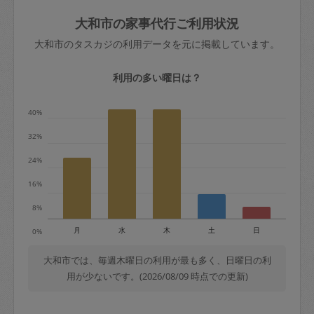
玉、など
きた場合は損害保険の対象外となるので
依頼者不在による当日キャンセル＝依頼
大和市の家事代行ご利用状況
ご注意ください。
金額の100%＋交通費全額
大和市のタスカジの利用データを元に掲載しています。
あわせてこちらも参照ください
：
初めて
利用します。注意しなくてはいけない点
※例：依頼日時／土曜日午前9時開始の場
利用の多い曜日は？
はありますか？
合、水曜日午前9時以降はキャンセル料が
発生
40%
水曜日9時〜金曜日9時まで＝依頼料金の
32%
50%
24%
金曜日9時～土曜日8時まで＝依頼金額の
100%
16%
土曜日8時〜実施時間＝依頼金額の100%
8%
＋交通費全額
月
水
木
土
日
0%
依頼者不在による当日キャンセル＝依頼
金額の100%＋交通費全額
大和市では、毎週木曜日の利用が最も多く、日曜日の利
用が少ないです。(2026/08/09 時点での更新)
2. 定期契約キャンセル（定期契約のみ）