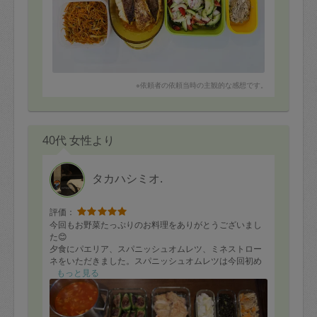
※依頼者の依頼当時の主観的な感想です。
40代 女性より
タカハシミオ.
評価：
今回もお野菜たっぷりのお料理をありがとうございまし
た😊
夕食にパエリア、スパニッシュオムレツ、ミネストロー
ネをいただきました。スパニッシュオムレツは今回初め
てでしたが具沢山でとても好みの味付けで美味しかった
もっと見る
です🤤
食材を効率よく使って頂いていて品数も多く、いつも助
かっています。