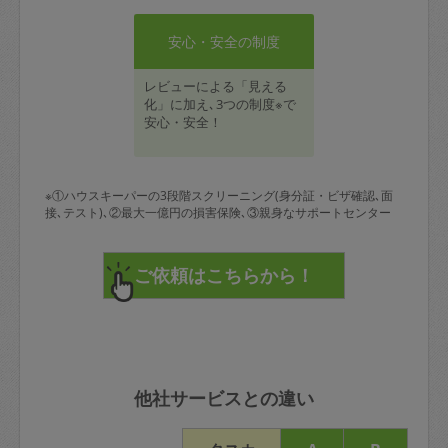
安心・安全の制度
レビューによる「見える
化」に加え､3つの制度※で
安心・安全！
※①ハウスキーパーの3段階スクリーニング(身分証・ビザ確認､面
接､テスト)､②最大一億円の損害保険､③親身なサポートセンター
他社サービスとの違い