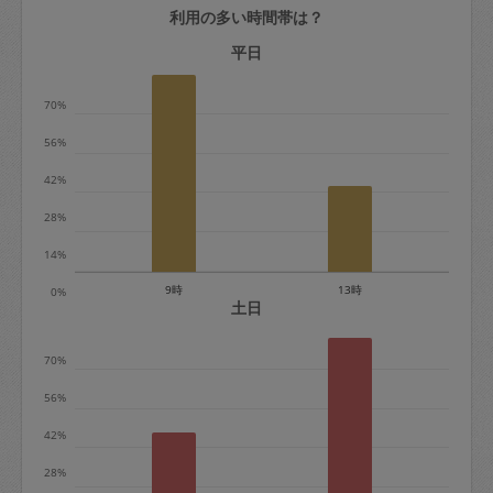
利用の多い時間帯は？
定期契約をキャンセルする場合、毎週定
期は月2回まで隔週定期は月1回までキャ
平日
ンセル料は発生しません。それ以上はキ
70%
ャンセル料が発生します。
56%
定期契約キャンセル料：
42%
・1回につき1,200円※
28%
・詳細ルールは、
こちら
を参照くださ
い。
14%
9時
13時
0%
※キャンセル料金の設定について：
土日
定期依頼1回（3時間）の金額とスポット
70%
1回（3時間）依頼した場合の金額の差額
相当で料金設定されています。
56%
42%
28%