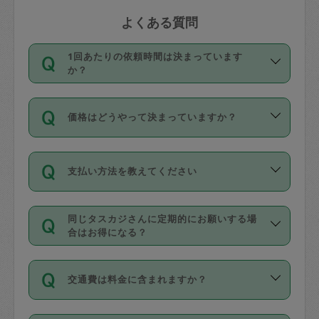
よくある質問
1回あたりの依頼時間は決まっています
か？
依頼1回につき3時間固定です。3時間を
価格はどうやって決まっていますか？
超えて依頼したい場合は、延長機能をご
利用ください。機能をご利用いただくに
11種類の価格帯の中からタスカジさん自
は、タスカジさんに事前に相談し、合意
支払い方法を教えてください
身が価格を選んで設定しています。
の上事前申請することが必要です。な
タスカジさんの価格設定には最初は制限
お、3時間を下回っても、値引き等はござ
お支払方法はクレジットカード（Visa／
があり、レビュー件数、レビューの平均
いません。
同じタスカジさんに定期的にお願いする場
Master／JCB／AMERICAN EXPRESS／
値、などで除々に設定可能な最高額が上
合はお得になる？
Diners Club）のみとなります。
がっていく仕組みになっています。
依頼には「スポット」と「定期（毎週｜
カード情報のご登録は、依頼リクエスト
交通費は料金に含まれますか？
隔週）」があり、「定期」の依頼は「ス
を行う際にご入力ください。プロフィー
ポット」よりお得な料金でご利用できま
ル登録時にはご入力いただかなくても大
交通費は依頼料金とは別途発生し、依頼