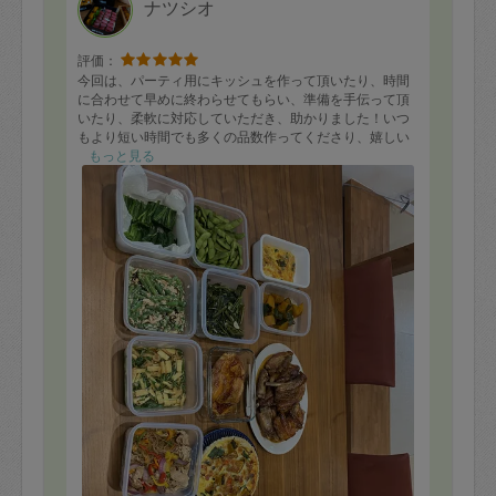
ナツシオ
評価：
今回は、パーティ用にキッシュを作って頂いたり、時間
に合わせて早めに終わらせてもらい、準備を手伝って頂
いたり、柔軟に対応していただき、助かりました！いつ
もより短い時間でも多くの品数作ってくださり、嬉しい
です！
もっと見る
そして、いつも一歳の娘がいてバタバタしてる中で、な
つしおさんが笑顔でいてくださるので、娘も機嫌良く過
ごしてくれて、ありがたいです！
いつも、こちらの意向に沿って色々と対応してくださ
り、本当にありがとうございます！