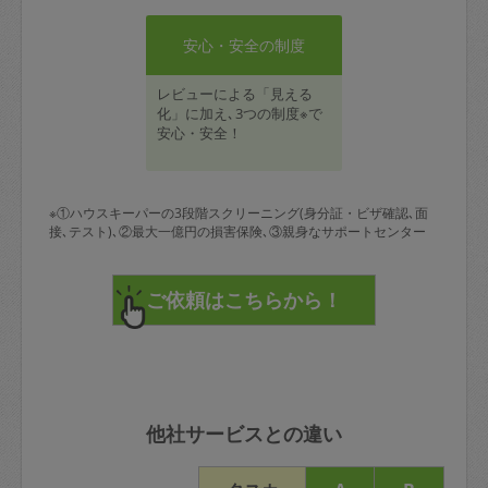
安心・安全の制度
レビューによる「見える
化」に加え､3つの制度※で
安心・安全！
※①ハウスキーパーの3段階スクリーニング(身分証・ビザ確認､面
接､テスト)､②最大一億円の損害保険､③親身なサポートセンター
他社サービスとの違い