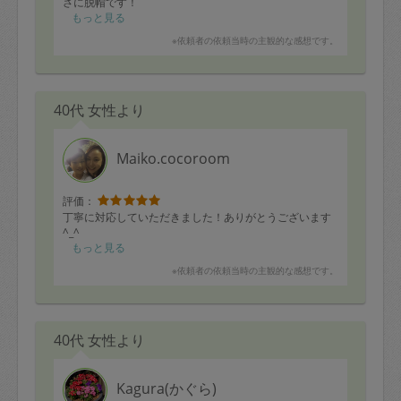
さに脱帽です！
お料理の種類もお願いした和食や中華の中でもバラエテ
もっと見る
ィー豊富で美味しく、頂くのがとても楽しみです。
※依頼者の依頼当時の主観的な感想です。
普段は少し偏食ぎみな子供もパクパク食べていました。
子供に魚介類を食べさせたい・○○は避けて欲しいなどの
ワガママにも対応して頂き本当に感謝です。
40代 女性より
そのまま頂いても美味しいだけでなく、料理下手な私で
も組み合わせを変えて使い回ししやすいメニューを用意
して下さり有り難かったです。
Maiko.cocoroom
またぜひよろしくお願いいたします。
評価：
丁寧に対応していただきました！ありがとうございます
^_^
もっと見る
※依頼者の依頼当時の主観的な感想です。
40代 女性より
Kagura(かぐら)