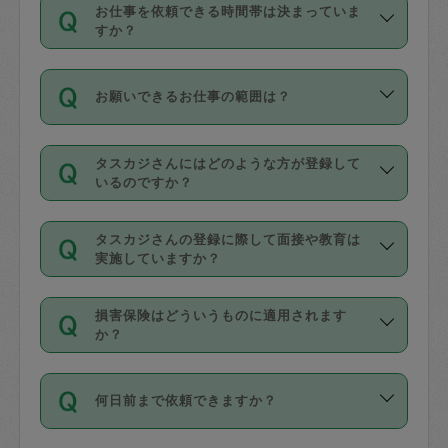
す。
丈夫です。
お仕事を依頼できる時間帯は決まっていま
料金のご請求と合わせてお支払いとなり
定期の最低利用回数は設けていない代わ
デビットカード・プリペイドカード（Vプ
すか？
ます。交通費の金額は「依頼の詳細」に
りに、一定数を超えたキャンセルは有償
リカ、au WALLETなど）
は支払にはご利
時間帯は3種類あります。いずれも１回あ
自動計算で表示されます。
でキャンセルすることが出来ます。
用いただけませんのでご注意ください。
お願いできるお仕事の範囲は？
たり３時間です。
銀行振込や現金払いも対応していませ
（例：毎週定期の場合は３回以上のキャ
ん。
掃除、整理収納、洗濯、買い物、料理、
・ＡＭ ９時～１２時
ンセルが有償（1200円、隔週定期の場合
なお、タスカジさんの交通費も、依頼料
タスカジさんにはどのような方が登録して
作り置きです。タスカジさんによってで
・ＰＭ １３時～１６時
いるのですか？
は２回以上のキャンセルが有償（1200
金のご請求と合わせてお支払いとなりま
きる仕事の範囲が異なりますので、依頼
・夜 １８時～２１時
円））
す。交通費の金額は「依頼の詳細」に自
主婦として長年の家事経験をお持ちの
する前にタスカジさんのプロフィールで
動計算で表示されます。
タスカジさんの登録に際して面接や教育は
方、栄養士・調理師といった資格者で保
確認してください。
開始時間を２時間前後変更することが可
実施していますか？
育園や学校の給食やレストランで料理関
基本的に、高所での作業や危険作業、屋
能です。依頼送信後、個別にタスカジさ
応募の際に、各自事務局との面接と説明
係の専門職に従事されていた方、日本で
外での作業は対象外です。
んにメッセージを送り調整してくださ
損害保険はどういうものに適用されます
を行っています。その後、身分証明書の
すでにハウスキーパーや英語の先生とし
か？
い。ただし、２時間を越えての調整はで
写真提出をしていただいています。外国
てお仕事をしているフィリピン出身の
きません。
依頼者とタスカジさんとの間でタスカジ
人の場合は在留カードで労働許可状況を
方、海外からの留学生、家事が好きな会
万が一、依頼した時間帯と作業時間が１
何日前まで依頼できますか？
を通して成立した作業時間内での作業に
確認しています。タスカジさんトレーニ
社員など様々なバックグラウンドの方が
時間も被らない場合、損害保険の対象外
適用されます。作業範囲は、掃除、洗
ング動画を使ったセルフトレーニングの
登録しています。
となりますので、ご注意ください。