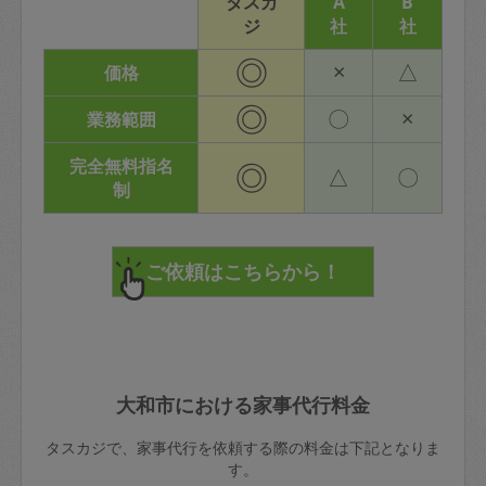
タスカ
A
B
ジ
社
社
◎
×
△
価格
◎
〇
×
業務範囲
完全無料指名
◎
△
〇
制
大和市における家事代行料金
タスカジで、家事代行を依頼する際の料金は下記となりま
す。