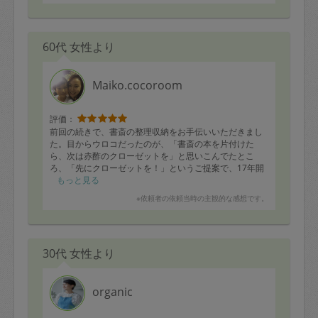
60代 女性より
Maiko.cocoroom
評価：
前回の続きで、書斎の整理収納をお手伝いいただきまし
た。目からウロコだったのが、「書斎の本を片付けた
ら、次は赤酢のクローゼットを」と思いこんでたとこ
ろ、「先にクローゼットを！」というご提案で、17年開
かずのクローゼットの棚を、すべて棚卸ししてくださっ
もっと見る
たことです。
※依頼者の依頼当時の主観的な感想です。
私一人だったら無理でした。率先して、クローゼットか
らものを移動してくださったので、やっと私のやる気ス
イッチが入りました。ご自身が率先して動いてくれるこ
とに感謝、そして素人目では気が付かないやり方を提案
30代 女性より
してくれることで2重にうれしかったです。また、その後
もすごく使いやすいので、片付くようになってきまし
た。
後、数回で書斎も完璧になりそうです。そして次はベッ
organic
ドルームやキッチンもきれいにしていきたいと思ってい
ます。