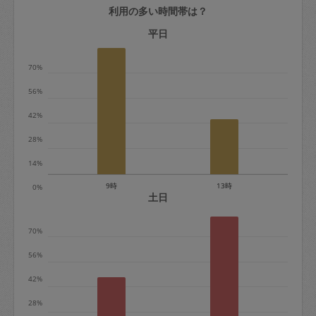
利用の多い時間帯は？
定期契約をキャンセルする場合、毎週定
期は月2回まで隔週定期は月1回までキャ
平日
ンセル料は発生しません。それ以上はキ
70%
ャンセル料が発生します。
56%
定期契約キャンセル料：
42%
・1回につき1,200円※
28%
・詳細ルールは、
こちら
を参照くださ
い。
14%
9時
13時
0%
※キャンセル料金の設定について：
土日
定期依頼1回（3時間）の金額とスポット
70%
1回（3時間）依頼した場合の金額の差額
相当で料金設定されています。
56%
42%
28%