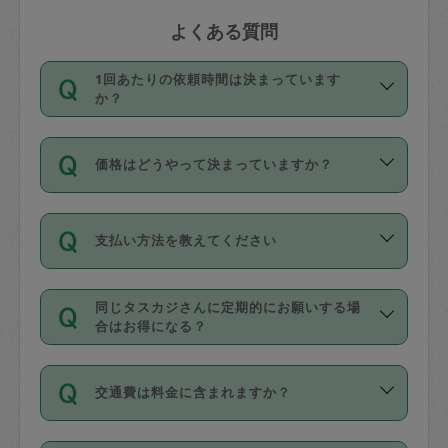
よくある質問
1回あたりの依頼時間は決まっています
か？
依頼1回につき3時間固定です。3時間を
価格はどうやって決まっていますか？
超えて依頼したい場合は、延長機能をご
利用ください。機能をご利用いただくに
11種類の価格帯の中からタスカジさん自
は、タスカジさんに事前に相談し、合意
支払い方法を教えてください
身が価格を選んで設定しています。
の上事前申請することが必要です。な
タスカジさんの価格設定には最初は制限
お、3時間を下回っても、値引き等はござ
お支払方法はクレジットカード（Visa／
があり、レビュー件数、レビューの平均
いません。
同じタスカジさんに定期的にお願いする場
Master／JCB／AMERICAN EXPRESS／
値、などで除々に設定可能な最高額が上
合はお得になる？
Diners Club）のみとなります。
がっていく仕組みになっています。
依頼には「スポット」と「定期（毎週｜
カード情報のご登録は、依頼リクエスト
交通費は料金に含まれますか？
隔週）」があり、「定期」の依頼は「ス
を行う際にご入力ください。プロフィー
ポット」よりお得な料金でご利用できま
ル登録時にはご入力いただかなくても大
交通費は依頼料金とは別途発生し、依頼