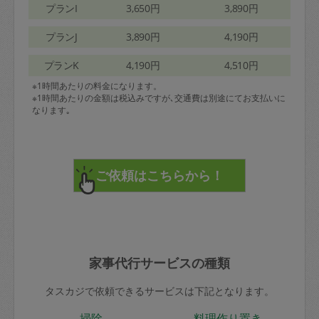
プランI
3,650円
3,890円
プランJ
3,890円
4,190円
プランK
4,190円
4,510円
※1時間あたりの料金になります。
※1時間あたりの金額は税込みですが､交通費は別途にてお支払いに
なります｡
家事代行サービスの種類
タスカジで依頼できるサービスは下記となります。
掃除
料理作り置き