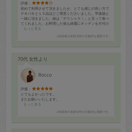
評価：
いつも笑顔で明るく、気持ち良い対応をありがとうござ
初めて利用させて頂きましたが、とても感じの良い方で
います。
テキパキと１５品ほどご用意くださいました。早速娘と
一緒に頂きました。娘は「デリシャス！」と言って食べ
てくれました。お料理した後も綺麗にキッチンを片付け
てくださっていました。ありがとうございました。
もっと見る
※依頼者の依頼当時の主観的な感想です。
70代 女性より
Rocco
評価：
とてもよかったです。
またお願いいたします。
もっと見る
※依頼者の依頼当時の主観的な感想です。