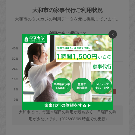
玉、など
きた場合は損害保険の対象外となるので
依頼者不在による当日キャンセル＝依頼
大和市の家事代行ご利用状況
ご注意ください。
金額の100%＋交通費全額
大和市のタスカジの利用データを元に掲載しています。
あわせてこちらも参照ください
：
初めて
利用します。注意しなくてはいけない点
※例：依頼日時／土曜日午前9時開始の場
利用の多い曜日は？
×
はありますか？
合、水曜日午前9時以降はキャンセル料が
発生
40%
水曜日9時〜金曜日9時まで＝依頼料金の
32%
50%
24%
金曜日9時～土曜日8時まで＝依頼金額の
100%
16%
土曜日8時〜実施時間＝依頼金額の100%
8%
＋交通費全額
月
水
木
土
日
0%
依頼者不在による当日キャンセル＝依頼
金額の100%＋交通費全額
大和市では、毎週木曜日の利用が最も多く、日曜日の利
用が少ないです。(2026/08/09 時点での更新)
2. 定期契約キャンセル（定期契約のみ）