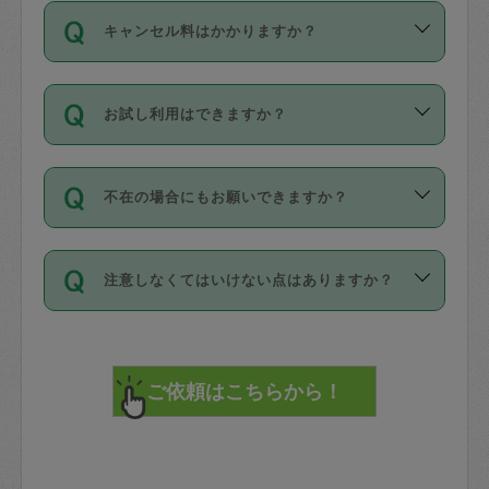
ご依頼は、現在を起点に3日後（72時間
濯、料理、作り置き、整理収納、買い物
のち、タスカジモニター宅にて３時間の
また外国人の方は英語しか話せない方、
キャンセル料はかかりますか？
以降）の日時から受付可能となっていま
です。作業中に物を壊したり、人にけが
現場トライアルを受け、合格したタスカ
日本語も話せる方など様々です。
す。
をさせたりした場合が対象で、補償金額
ジさんが活動されています。
キャンセル料には、以下の2種類がありま
ただし、72時間を切った直前の日程では
は対物1000万円、対人1億円が上限で
バックグラウンドや得意分野はプロフィ
お試し利用はできますか？
す。
タスカジさんへ「募集」をかけることが
す。
※テストセンターの講評は１件目のレビュ
ールに記載していますので、各自の得意
可能です。
ーとして記載されていますので依頼の際
分野を見極めて、目的に合わせてお仕事
「お試し利用」というメニューはありま
万が一損害が発生した場合は、その場の
に参考にしてください。
を依頼してください。
不在の場合にもお願いできますか？
せんが、「一回のみ」依頼を活用するこ
1. 直前キャンセル（定期、スポット契約
写真を撮り、
参考
：
【詳細】タスカジさんの登録に際
とによって、気に入ったタスカジさんを
共通）
タスカジサポートセンターまでご連絡く
して面接や教育は実施していますか？
不在の場合の作業はタスカジさんの同意
見つけることができます。
・タスカジさんのお仕事開始予定時間前
ださい。
注意しなくてはいけない点はありますか？
が必要です。数回の依頼ののち、タスカ
72時間を超える※と、以下のキャンセル
詳細FAQ：
損害賠償保険について教えて
ジさんと依頼者の間で十分な信頼関係が
まず、条件の合う気になるタスカジさ
料が発生します。
ください。
貴重品は紛失の際トラブルの元となるの
できたのち、タスカジさんに依頼してみ
ん、２・３人に「スポット」依頼をして
で、必ず鍵のかかるロッカーや金庫に入
てください。
みてください。
直前キャンセル料：
れて依頼者の責任の元管理するよう心掛
不在時に部屋に入るためにタスカジさん
その後、一番気に入ったタスカジさんに
72時間前〜24時間前＝依頼料金の50%
けてください。
に鍵を預ける必要がありますが、タスカ
「定期（毎週・隔週）」依頼をしてくだ
24時間前～1時間前＝依頼金額の100%
※パスポート、クレジットカード、銀行カ
ジさんが紛失した鍵によって二次的な損
さい。
1時間前〜実施時間＝依頼金額の100%＋
ード、5千円以上のアクセサリー、500円
害（たとえば、第三者の侵入など）が起
交通費全額