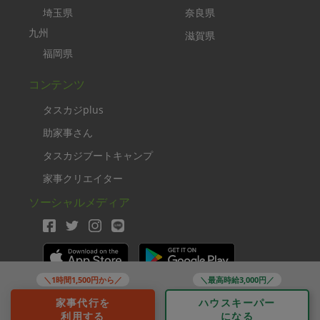
埼玉県
奈良県
九州
滋賀県
福岡県
コンテンツ
タスカジplus
助家事さん
タスカジブートキャンプ
家事クリエイター
ソーシャルメディア
＼1時間1,500円から／
＼最高時給3,000円／
Copyright TASKAJI Inc.
家事代行を
ハウスキーパー
利用する
になる