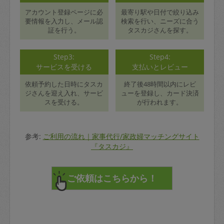
アカウント登録ページに必
最寄り駅や日付で絞り込み
要情報を入力し、メール認
検索を行い、ニーズに合う
証を行う。
タスカジさんを探す。
Step3:
Step4:
サービスを受ける
支払いとレビュー
依頼予約した日時にタスカ
終了後48時間以内にレビ
ジさんを迎え入れ、サービ
ューを登録し、カード決済
スを受ける。
が行われます。
参考:
ご利用の流れ｜家事代行/家政婦マッチングサイト
『タスカジ』