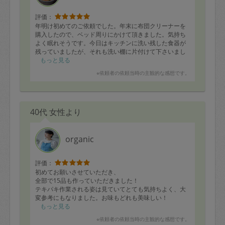
評価：
年明け初めてのご依頼でした。年末に布団クリーナーを
購入したので、ベッド周りにかけて頂きました。気持ち
よく眠れそうです。今日はキッチンに洗い残した食器が
残っていましたが、それも洗い棚に片付けて下さいまし
た。感動です。いつもありがとうございます。またよろ
もっと見る
しくお願いします。
※依頼者の依頼当時の主観的な感想です。
40代 女性より
organic
評価：
初めてお願いさせていただき、
全部で15品も作っていただきました！
テキパキ作業される姿は見ていてとても気持ちよく、大
変参考にもなりました。お味もどれも美味しい！
またお願いします^_^
もっと見る
※依頼者の依頼当時の主観的な感想です。