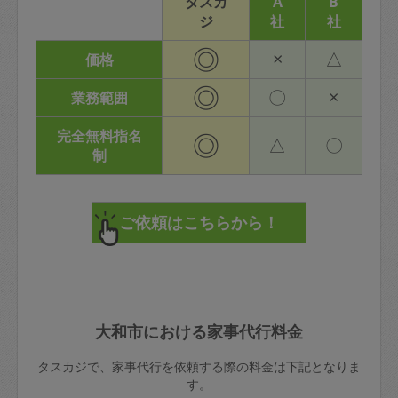
タスカ
A
B
ジ
社
社
◎
×
△
価格
◎
〇
×
業務範囲
完全無料指名
◎
△
〇
制
大和市における家事代行料金
タスカジで、家事代行を依頼する際の料金は下記となりま
す。