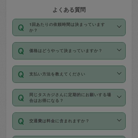
よくある質問
1回あたりの依頼時間は決まっています
か？
依頼1回につき3時間固定です。3時間を
価格はどうやって決まっていますか？
超えて依頼したい場合は、延長機能をご
利用ください。機能をご利用いただくに
11種類の価格帯の中からタスカジさん自
は、タスカジさんに事前に相談し、合意
支払い方法を教えてください
身が価格を選んで設定しています。
の上事前申請することが必要です。な
タスカジさんの価格設定には最初は制限
お、3時間を下回っても、値引き等はござ
お支払方法はクレジットカード（Visa／
があり、レビュー件数、レビューの平均
いません。
同じタスカジさんに定期的にお願いする場
Master／JCB／AMERICAN EXPRESS／
値、などで除々に設定可能な最高額が上
合はお得になる？
Diners Club）のみとなります。
がっていく仕組みになっています。
依頼には「スポット」と「定期（毎週｜
カード情報のご登録は、依頼リクエスト
交通費は料金に含まれますか？
隔週）」があり、「定期」の依頼は「ス
を行う際にご入力ください。プロフィー
ポット」よりお得な料金でご利用できま
ル登録時にはご入力いただかなくても大
交通費は依頼料金とは別途発生し、依頼