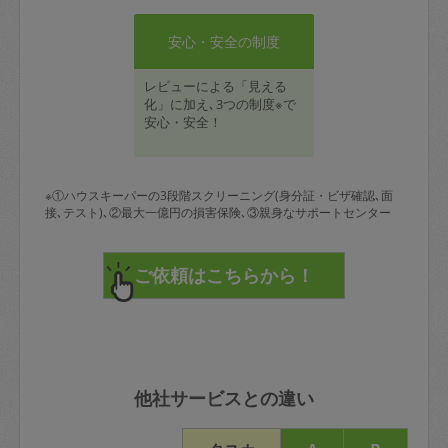
安心・安全の制度
レビューによる「見える
化」に加え､3つの制度※で
安心・安全！
※①ハウスキーパーの3段階スクリーニング(身分証・ビザ確認､面
接､テスト)､②最大一億円の損害保険､③親身なサポートセンター
他社サービスとの違い