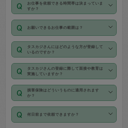
す。
丈夫です。
お仕事を依頼できる時間帯は決まっていま
料金のご請求と合わせてお支払いとなり
定期の最低利用回数は設けていない代わ
デビットカード・プリペイドカード（Vプ
すか？
ます。交通費の金額は「依頼の詳細」に
りに、一定数を超えたキャンセルは有償
リカ、au WALLETなど）
は支払にはご利
時間帯は3種類あります。いずれも１回あ
自動計算で表示されます。
でキャンセルすることが出来ます。
用いただけませんのでご注意ください。
お願いできるお仕事の範囲は？
たり３時間です。
銀行振込や現金払いも対応していませ
（例：毎週定期の場合は３回以上のキャ
ん。
掃除、整理収納、洗濯、買い物、料理、
・ＡＭ ９時～１２時
ンセルが有償（1200円、隔週定期の場合
なお、タスカジさんの交通費も、依頼料
タスカジさんにはどのような方が登録して
作り置きです。タスカジさんによってで
・ＰＭ １３時～１６時
いるのですか？
は２回以上のキャンセルが有償（1200
金のご請求と合わせてお支払いとなりま
きる仕事の範囲が異なりますので、依頼
・夜 １８時～２１時
円））
す。交通費の金額は「依頼の詳細」に自
主婦として長年の家事経験をお持ちの
する前にタスカジさんのプロフィールで
動計算で表示されます。
タスカジさんの登録に際して面接や教育は
方、栄養士・調理師といった資格者で保
確認してください。
開始時間を２時間前後変更することが可
実施していますか？
育園や学校の給食やレストランで料理関
基本的に、高所での作業や危険作業、屋
能です。依頼送信後、個別にタスカジさ
応募の際に、各自事務局との面接と説明
係の専門職に従事されていた方、日本で
外での作業は対象外です。
んにメッセージを送り調整してくださ
損害保険はどういうものに適用されます
を行っています。その後、身分証明書の
すでにハウスキーパーや英語の先生とし
か？
い。ただし、２時間を越えての調整はで
写真提出をしていただいています。外国
てお仕事をしているフィリピン出身の
きません。
依頼者とタスカジさんとの間でタスカジ
人の場合は在留カードで労働許可状況を
方、海外からの留学生、家事が好きな会
万が一、依頼した時間帯と作業時間が１
何日前まで依頼できますか？
を通して成立した作業時間内での作業に
確認しています。タスカジさんトレーニ
社員など様々なバックグラウンドの方が
時間も被らない場合、損害保険の対象外
適用されます。作業範囲は、掃除、洗
ング動画を使ったセルフトレーニングの
登録しています。
となりますので、ご注意ください。