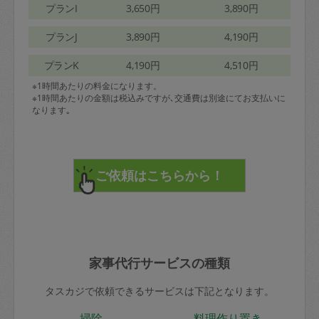
プランI
3,650円
3,890円
プランJ
3,890円
4,190円
プランK
4,190円
4,510円
※1時間あたりの料金になります。
※1時間あたりの金額は税込みですが､交通費は別途にてお支払いに
なります｡
家事代行サービスの種類
タスカジで依頼できるサービスは下記となります。
掃除
料理作り置き