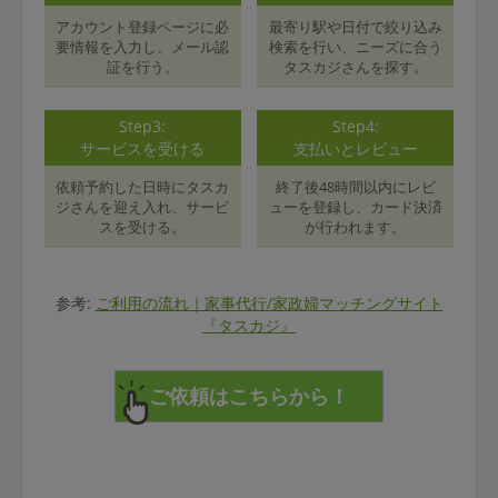
アカウント登録ページに必
最寄り駅や日付で絞り込み
要情報を入力し、メール認
検索を行い、ニーズに合う
証を行う。
タスカジさんを探す。
Step3:
Step4:
サービスを受ける
支払いとレビュー
依頼予約した日時にタスカ
終了後48時間以内にレビ
ジさんを迎え入れ、サービ
ューを登録し、カード決済
スを受ける。
が行われます。
参考:
ご利用の流れ｜家事代行/家政婦マッチングサイト
『タスカジ』