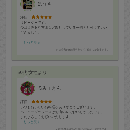
ほうき
評価：
リピーターです。
今回は洋服や布団など散乱している一階を片付けていた
だきました。
あまり物を捨てられなくて
もっと見る
途中、あ、今日は無理かも…と思いましたが、綺麗に収
※依頼者の依頼当時の主観的な感想です。
納していただきました！！
主人も大満足で、テキパキ片付けてくれる人だったね。
と言っていました。
50代 女性より
当日、在宅でほぼ一人で作業していただいたのですが、
趣旨を組んで綺麗に片付いていました。
るみ子さん
その後、ずっと気になっていた靴箱も綺麗になってい
て、とても嬉しかったです。
評価：
主人に子供の成長や洋服の量を考えると、収納を増やさ
いつもおいしいお料理をありがとうございます。
ないといけないことをなかなか言えなかったのですが、
ハンバーグのソースはお店の味でおいしかったです。
それも言ってくれました。主人も納得したようでした
またよろしくお願いいたします。
(^^)
もっと見る
※依頼者の依頼当時の主観的な感想です。