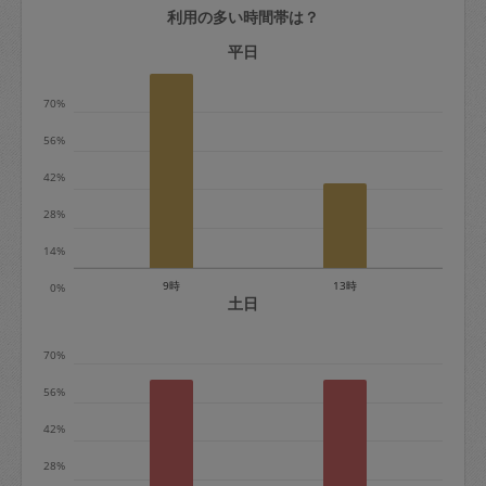
利用の多い時間帯は？
定期契約をキャンセルする場合、毎週定
期は月2回まで隔週定期は月1回までキャ
平日
ンセル料は発生しません。それ以上はキ
70%
ャンセル料が発生します。
56%
定期契約キャンセル料：
42%
・1回につき1,200円※
28%
・詳細ルールは、
こちら
を参照くださ
い。
14%
9時
13時
0%
※キャンセル料金の設定について：
土日
定期依頼1回（3時間）の金額とスポット
70%
1回（3時間）依頼した場合の金額の差額
相当で料金設定されています。
56%
42%
28%