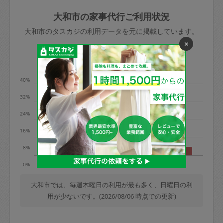
玉、など
きた場合は損害保険の対象外となるので
依頼者不在による当日キャンセル＝依頼
大和市の家事代行ご利用状況
ご注意ください。
金額の100%＋交通費全額
大和市のタスカジの利用データを元に掲載しています。
あわせてこちらも参照ください
：
初めて
×
利用します。注意しなくてはいけない点
※例：依頼日時／土曜日午前9時開始の場
利用の多い曜日は？
はありますか？
合、水曜日午前9時以降はキャンセル料が
発生
40%
水曜日9時〜金曜日9時まで＝依頼料金の
32%
50%
24%
金曜日9時～土曜日8時まで＝依頼金額の
100%
16%
土曜日8時〜実施時間＝依頼金額の100%
8%
＋交通費全額
月
水
木
土
日
0%
依頼者不在による当日キャンセル＝依頼
金額の100%＋交通費全額
大和市では、毎週木曜日の利用が最も多く、日曜日の利
用が少ないです。(2026/08/06 時点での更新)
2. 定期契約キャンセル（定期契約のみ）