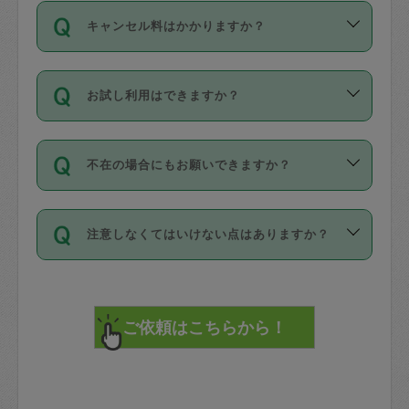
ご依頼は、現在を起点に3日後（72時間
濯、料理、作り置き、整理収納、買い物
のち、タスカジモニター宅にて３時間の
また外国人の方は英語しか話せない方、
キャンセル料はかかりますか？
以降）の日時から受付可能となっていま
です。作業中に物を壊したり、人にけが
現場トライアルを受け、合格したタスカ
日本語も話せる方など様々です。
す。
をさせたりした場合が対象で、補償金額
ジさんが活動されています。
キャンセル料には、以下の2種類がありま
ただし、72時間を切った直前の日程では
は対物1000万円、対人1億円が上限で
バックグラウンドや得意分野はプロフィ
お試し利用はできますか？
す。
タスカジさんへ「募集」をかけることが
す。
※テストセンターの講評は１件目のレビュ
ールに記載していますので、各自の得意
可能です。
ーとして記載されていますので依頼の際
分野を見極めて、目的に合わせてお仕事
「お試し利用」というメニューはありま
万が一損害が発生した場合は、その場の
に参考にしてください。
を依頼してください。
不在の場合にもお願いできますか？
せんが、「一回のみ」依頼を活用するこ
1. 直前キャンセル（定期、スポット契約
写真を撮り、
参考
：
【詳細】タスカジさんの登録に際
とによって、気に入ったタスカジさんを
共通）
タスカジサポートセンターまでご連絡く
して面接や教育は実施していますか？
不在の場合の作業はタスカジさんの同意
見つけることができます。
・タスカジさんのお仕事開始予定時間前
ださい。
注意しなくてはいけない点はありますか？
が必要です。数回の依頼ののち、タスカ
72時間を超える※と、以下のキャンセル
詳細FAQ：
損害賠償保険について教えて
ジさんと依頼者の間で十分な信頼関係が
まず、条件の合う気になるタスカジさ
料が発生します。
ください。
貴重品は紛失の際トラブルの元となるの
できたのち、タスカジさんに依頼してみ
ん、２・３人に「スポット」依頼をして
で、必ず鍵のかかるロッカーや金庫に入
てください。
みてください。
直前キャンセル料：
れて依頼者の責任の元管理するよう心掛
不在時に部屋に入るためにタスカジさん
その後、一番気に入ったタスカジさんに
72時間前〜24時間前＝依頼料金の50%
けてください。
に鍵を預ける必要がありますが、タスカ
「定期（毎週・隔週）」依頼をしてくだ
24時間前～1時間前＝依頼金額の100%
※パスポート、クレジットカード、銀行カ
ジさんが紛失した鍵によって二次的な損
さい。
1時間前〜実施時間＝依頼金額の100%＋
ード、5千円以上のアクセサリー、500円
害（たとえば、第三者の侵入など）が起
交通費全額