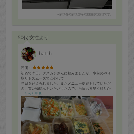
※依頼者の依頼当時の主観的な感想です。
50代 女性より
hatch
評価：
初めて昨日、タスカジさんに頼みましたが、事前のやり
取りもスムーズで安心して
当日を迎えられました。またメニュー提案もしていただ
き、買い物指示もいただけたので、当日も素早く取りか
かってくださり
もっと見る
話しながらも、段取りよく希望のものを作ってください
ました。
★キッシュ ★パンナコッタ
★チャプチェ★ポテトサラダ
★野菜ココット★野菜スープ
★パスタ★ピザ★ハンバーグ
★スティック春巻き★シャケホイル焼き