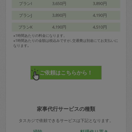
プランI
3,650円
3,890円
プランJ
3,890円
4,190円
プランK
4,190円
4,510円
※1時間あたりの料金になります。
※1時間あたりの金額は税込みですが､交通費は別途にてお支払いに
なります｡
家事代行サービスの種類
タスカジで依頼できるサービスは下記となります。
掃除
料理作り置き