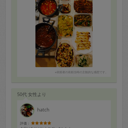
＊サーモンとトマトのマリネ
＊キッシュ
＊野菜の豚肉巻き
＊スイートポテト
＊鶏と野菜としらたきの煮物
＊パンナコッタ
＊(ごはん)
ありがとうございました！
※依頼者の依頼当時の主観的な感想です。
50代 女性より
hatch
評価：