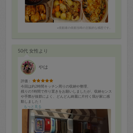
＊しいたけと揚げの卵とじ
＊厚揚げのオイスター炒め
※依頼者の依頼当時の主観的な感想です。
50代 女性より
やは
評価：
今回は約2時間キッチン周りの収納や整理、
残りの1時間で作り置きをお願いしましたが、収納センス
や手際が抜群によく、どんどん綺麗に片付く我が家に感
動しました！
散らかって溢れていたタッパーや鍋、掃除用具、ストッ
もっと見る
クも綺麗に整理されて使いやすくなり大満足です！
残りの1時間で人参しりしり、ブロッコリー、ベーコン、
ゆで卵のサラダ、鶏肉のオイスター炒め、そぼろなどを
スピーディーに作っていただき大変助かりましたし、味
も美味しかったです。またお願いしたいです。ありがと