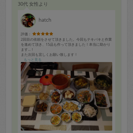
30代 女性より
パンナコッタ
hatch
評価：
2回目の依頼をさせて頂きました。今回もテキパキと作業
を進めて頂き、15品も作って頂きました！本当に助かり
ます…！
また次回も宜しくお願い致します！
もっと見る