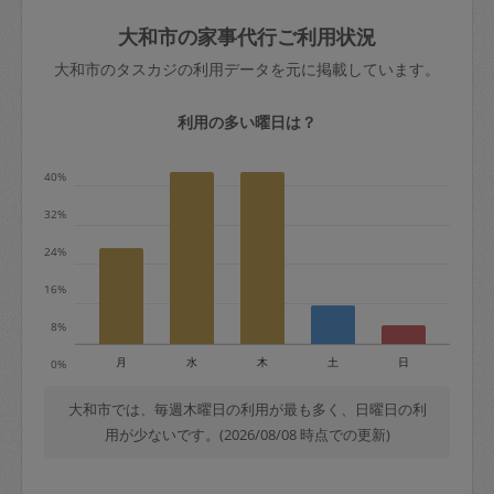
玉、など
きた場合は損害保険の対象外となるので
依頼者不在による当日キャンセル＝依頼
大和市の家事代行ご利用状況
ご注意ください。
金額の100%＋交通費全額
大和市のタスカジの利用データを元に掲載しています。
あわせてこちらも参照ください
：
初めて
利用します。注意しなくてはいけない点
※例：依頼日時／土曜日午前9時開始の場
利用の多い曜日は？
はありますか？
合、水曜日午前9時以降はキャンセル料が
発生
40%
水曜日9時〜金曜日9時まで＝依頼料金の
32%
50%
24%
金曜日9時～土曜日8時まで＝依頼金額の
100%
16%
土曜日8時〜実施時間＝依頼金額の100%
8%
＋交通費全額
月
水
木
土
日
0%
依頼者不在による当日キャンセル＝依頼
金額の100%＋交通費全額
大和市では、毎週木曜日の利用が最も多く、日曜日の利
用が少ないです。(2026/08/08 時点での更新)
2. 定期契約キャンセル（定期契約のみ）