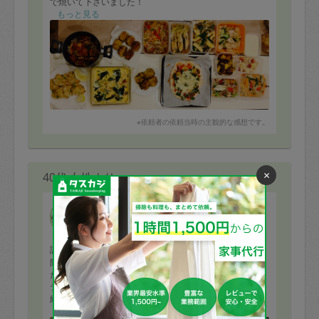
で焼いて下さいました！
いつもそうですがhatchさんのお料理は一品一品とても丁
もっと見る
寧でとてもありがたいです！
来週もまたよろしくお願いします。
※依頼者の依頼当時の主観的な感想です。
×
40代 女性より
hatch
評価：
限られた時間の中で、16品もの料理を作って下さいまし
た。材料もあるものを見て、工夫していただき、バラエ
ティに富んだメニューにしていただきました。事前の連
絡もしっかりいただき、安心できました。当日もテキパ
キと作業していただきました。お人柄も良く、安心して
もっと見る