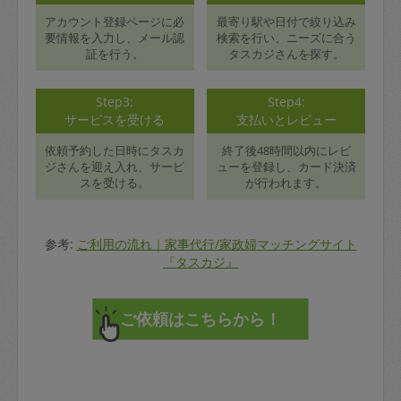
アカウント登録ページに必
最寄り駅や日付で絞り込み
要情報を入力し、メール認
検索を行い、ニーズに合う
証を行う。
タスカジさんを探す。
Step3:
Step4:
サービスを受ける
支払いとレビュー
依頼予約した日時にタスカ
終了後48時間以内にレビ
ジさんを迎え入れ、サービ
ューを登録し、カード決済
スを受ける。
が行われます。
参考:
ご利用の流れ｜家事代行/家政婦マッチングサイト
『タスカジ』