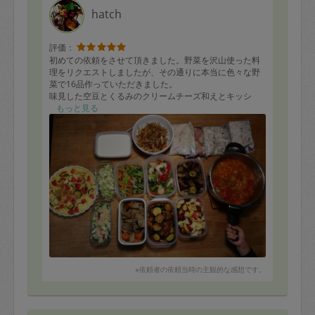
hatch
評価：
初めての依頼をさせて頂きました。野菜を沢山使った料
理をリクエストしましたが、その通りに本当に色々な野
菜で16品作っていただきました。
味見した空豆とくるみのクリームチーズ和えとキッシ
ュ、パンナコッタはとても美味しく優しい味でした。あ
もっと見る
りがとうございました。
ミネストローネ
キッシュ
チキンナゲット（下ごしらえ）
鶏の照り焼き（下ごしらえ）
タンドリーチキン（下ごしらえ）
海老焼売（下ごしらえ）
空豆とくるみのクリームチーズ和え
胡瓜と切り干し大根のサラダ
小松菜と人参と豚肉の炒め物
大根と人参と椎茸の煮物
さつまいものひじき煮
※依頼者の依頼当時の主観的な感想です。
蕪とパプリカと小松菜とベーコンの炒め物
さつまいもと林檎とレモンとレーズンのサラダ
ズッキーニのトマト煮
きんぴら