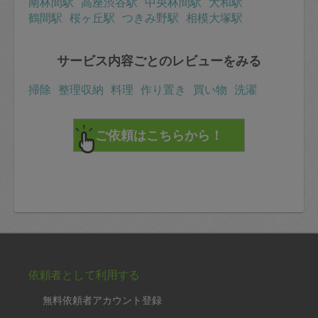
南林間駅
高座渋谷駅
中央林間駅
大和駅
鶴間駅
桜ヶ丘駅
つきみ野駅
相模大塚駅
サービス内容ごとのレビューをみる
掃除
整理収納
料理
作り置き
買い物
洗濯
依頼者として利用する
無料依頼者アカウント登録