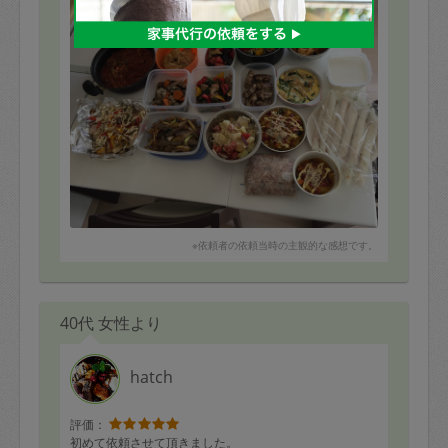
お任せできました。
⚫︎サーモンのホイル焼き
⚫︎ハッシュドビーフ
⚫︎タンドリーチキン
⚫︎大根とひじきの煮物
⚫︎きんぴら
⚫︎ナスとトマトの南蛮風
⚫︎豚肉と野菜のオイスター炒め
⚫︎さつまいもとジャガイモのサラダ
⚫︎チーズハンバーグ
⚫︎あさりのバター蒸し
⚫︎ちくわとかぼちゃのおかか煮
⚫︎ほうれん草のキッシュ
⚫︎かぼちゃの豆腐グラタン
※依頼者の依頼当時の主観的な感想です。
⚫︎シューマイの具
⚫︎スティック春巻き
⚫︎パンナコッタ
40代 女性より
hatch
評価：
初めて依頼させて頂きました。