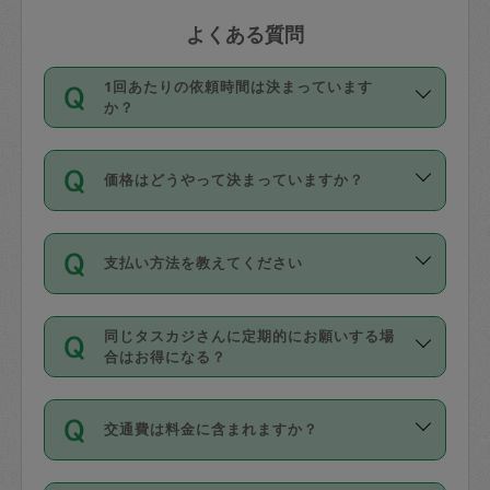
よくある質問
1回あたりの依頼時間は決まっています
か？
依頼1回につき3時間固定です。3時間を
価格はどうやって決まっていますか？
超えて依頼したい場合は、延長機能をご
利用ください。機能をご利用いただくに
11種類の価格帯の中からタスカジさん自
は、タスカジさんに事前に相談し、合意
支払い方法を教えてください
身が価格を選んで設定しています。
の上事前申請することが必要です。な
タスカジさんの価格設定には最初は制限
お、3時間を下回っても、値引き等はござ
お支払方法はクレジットカード（Visa／
があり、レビュー件数、レビューの平均
いません。
同じタスカジさんに定期的にお願いする場
Master／JCB／AMERICAN EXPRESS／
値、などで除々に設定可能な最高額が上
合はお得になる？
Diners Club）のみとなります。
がっていく仕組みになっています。
依頼には「スポット」と「定期（毎週｜
カード情報のご登録は、依頼リクエスト
交通費は料金に含まれますか？
隔週）」があり、「定期」の依頼は「ス
を行う際にご入力ください。プロフィー
ポット」よりお得な料金でご利用できま
ル登録時にはご入力いただかなくても大
交通費は依頼料金とは別途発生し、依頼