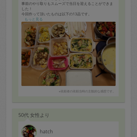
事前のやり取りもスムーズで当日を迎えることができま
した！
今回作って頂いたものは以下の13品です。
○ミートボールと野菜のケチャップ炒め
もっと見る
○長芋とオクラのそぼろ炒め
○豚肉と野菜のオイスターソース炒め
○キッシュ
○スティック春巻
○具だくさんコーンスープ
○空豆とコーンのかき揚げ
○ラタトゥイユ
○里芋と大根の煮物
○チキンピカタ
○あかうおのバター焼き
○ブロッコリーとジャガイモのサラダ
○パンナコッタ
家族みんな沢山のお料理にウキウキでした！
※依頼者の依頼当時の主観的な感想です。
お味も美味しかったです！
お人柄も良く、子供達とも笑顔で接して頂けて有り難か
ったです！
また是非お願いしたいと思います。
50代 女性より
hatch