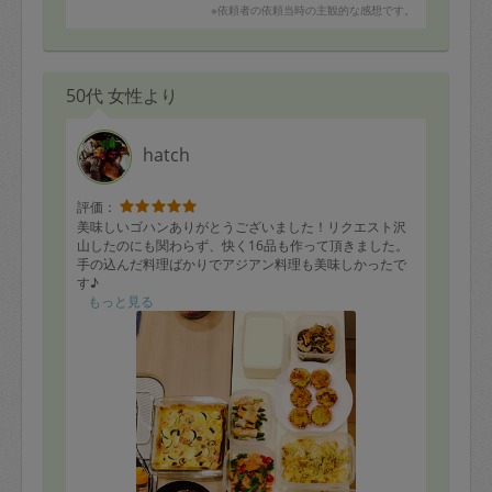
※依頼者の依頼当時の主観的な感想です。
50代 女性より
hatch
評価：
美味しいゴハンありがとうございました！リクエスト沢
山したのにも関わらず、快く16品も作って頂きました。
手の込んだ料理ばかりでアジアン料理も美味しかったで
す♪
【料理】
もっと見る
＊ミネストローネ
＊ハヤシライス
＊さつまいものグラタン
＊もやしと豚肉蒸し
＊チーズスティックパイ
＊根菜の煮物
＊タイ風焼きそば
＊ナンプラーの手羽先
＊キーマカレー
＊コーンのチキンピカタ