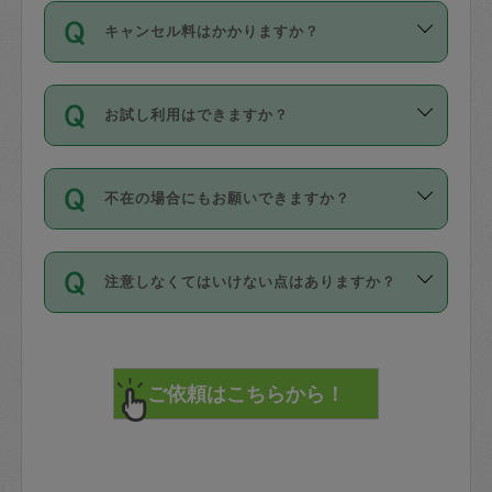
ご依頼は、現在を起点に3日後（72時間
濯、料理、作り置き、整理収納、買い物
のち、タスカジモニター宅にて３時間の
また外国人の方は英語しか話せない方、
キャンセル料はかかりますか？
以降）の日時から受付可能となっていま
です。作業中に物を壊したり、人にけが
現場トライアルを受け、合格したタスカ
日本語も話せる方など様々です。
す。
をさせたりした場合が対象で、補償金額
ジさんが活動されています。
キャンセル料には、以下の2種類がありま
ただし、72時間を切った直前の日程では
は対物1000万円、対人1億円が上限で
バックグラウンドや得意分野はプロフィ
お試し利用はできますか？
す。
タスカジさんへ「募集」をかけることが
す。
※テストセンターの講評は１件目のレビュ
ールに記載していますので、各自の得意
可能です。
ーとして記載されていますので依頼の際
分野を見極めて、目的に合わせてお仕事
「お試し利用」というメニューはありま
万が一損害が発生した場合は、その場の
に参考にしてください。
を依頼してください。
不在の場合にもお願いできますか？
せんが、「一回のみ」依頼を活用するこ
1. 直前キャンセル（定期、スポット契約
写真を撮り、
参考
：
【詳細】タスカジさんの登録に際
とによって、気に入ったタスカジさんを
共通）
タスカジサポートセンターまでご連絡く
して面接や教育は実施していますか？
不在の場合の作業はタスカジさんの同意
見つけることができます。
・タスカジさんのお仕事開始予定時間前
ださい。
注意しなくてはいけない点はありますか？
が必要です。数回の依頼ののち、タスカ
72時間を超える※と、以下のキャンセル
詳細FAQ：
損害賠償保険について教えて
ジさんと依頼者の間で十分な信頼関係が
まず、条件の合う気になるタスカジさ
料が発生します。
ください。
貴重品は紛失の際トラブルの元となるの
できたのち、タスカジさんに依頼してみ
ん、２・３人に「スポット」依頼をして
で、必ず鍵のかかるロッカーや金庫に入
てください。
みてください。
直前キャンセル料：
れて依頼者の責任の元管理するよう心掛
不在時に部屋に入るためにタスカジさん
その後、一番気に入ったタスカジさんに
72時間前〜24時間前＝依頼料金の50%
けてください。
に鍵を預ける必要がありますが、タスカ
「定期（毎週・隔週）」依頼をしてくだ
24時間前～1時間前＝依頼金額の100%
※パスポート、クレジットカード、銀行カ
ジさんが紛失した鍵によって二次的な損
さい。
1時間前〜実施時間＝依頼金額の100%＋
ード、5千円以上のアクセサリー、500円
害（たとえば、第三者の侵入など）が起
交通費全額