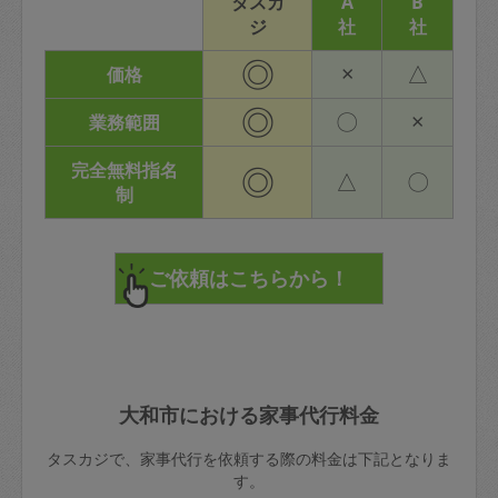
タスカ
A
B
ジ
社
社
◎
×
△
価格
◎
〇
×
業務範囲
完全無料指名
◎
△
〇
制
大和市における家事代行料金
タスカジで、家事代行を依頼する際の料金は下記となりま
す。