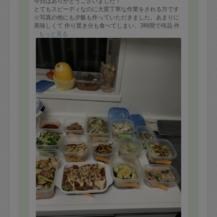
今日はありがとうございました！
とてもスピーディなのに大変丁寧な作業をされる方です
☆写真の他にも夕飯も作っていただきました。あまりに
美味しくて 作り置き分も食べてしまい、3時間で何品 作
っていただいたのか謎です笑
もっと見る
もう毎日 来ていただきたいくらい♡
ぜひ是非またよろしくお願いいたします！