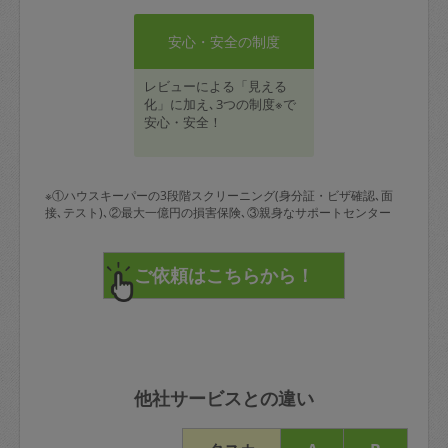
安心・安全の制度
レビューによる「見える
化」に加え､3つの制度※で
安心・安全！
※①ハウスキーパーの3段階スクリーニング(身分証・ビザ確認､面
接､テスト)､②最大一億円の損害保険､③親身なサポートセンター
他社サービスとの違い