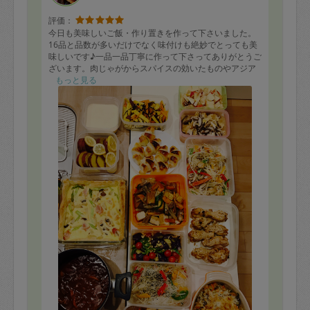
評価：
今日も美味しいご飯・作り置きを作って下さいました。
16品と品数が多いだけでなく味付けも絶妙でとっても美
味しいです♪一品一品丁寧に作って下さってありがとうご
ざいます。肉じゃがからスパイスの効いたものやアジア
ン料理、チョコクロワッサンまで様々なジャンルのもの
もっと見る
を作って下さって毎回本当に凄いです。お野菜も柔らか
くどの料理も冷めても美味しいです。またリピートした
い料理が増えました(笑)
来週もよろしくお願いします。
【料理】
＊チャプチェ
＊プリン
＊チョコクロワッサン
＊ホタテともやしのバター炒め
＊キッシュ
＊さつまいものレモン煮
＊ハッシュドビーフ
＊肉じゃが
＊ナスの南蛮
＊かぼちゃ焼きコロッケ
＊チキンの照り焼き
＊ケイジャンチキン
＊さつまいもの昆布和え
＊りんごとツナのサラダ