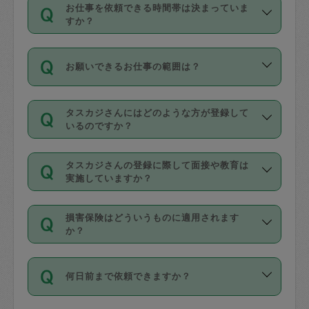
す。
丈夫です。
お仕事を依頼できる時間帯は決まっていま
料金のご請求と合わせてお支払いとなり
定期の最低利用回数は設けていない代わ
デビットカード・プリペイドカード（Vプ
すか？
ます。交通費の金額は「依頼の詳細」に
りに、一定数を超えたキャンセルは有償
リカ、au WALLETなど）
は支払にはご利
時間帯は3種類あります。いずれも１回あ
自動計算で表示されます。
でキャンセルすることが出来ます。
用いただけませんのでご注意ください。
お願いできるお仕事の範囲は？
たり３時間です。
銀行振込や現金払いも対応していませ
（例：毎週定期の場合は３回以上のキャ
ん。
掃除、整理収納、洗濯、買い物、料理、
・ＡＭ ９時～１２時
ンセルが有償（1200円、隔週定期の場合
なお、タスカジさんの交通費も、依頼料
タスカジさんにはどのような方が登録して
作り置きです。タスカジさんによってで
・ＰＭ １３時～１６時
いるのですか？
は２回以上のキャンセルが有償（1200
金のご請求と合わせてお支払いとなりま
きる仕事の範囲が異なりますので、依頼
・夜 １８時～２１時
円））
す。交通費の金額は「依頼の詳細」に自
主婦として長年の家事経験をお持ちの
する前にタスカジさんのプロフィールで
動計算で表示されます。
タスカジさんの登録に際して面接や教育は
方、栄養士・調理師といった資格者で保
確認してください。
開始時間を２時間前後変更することが可
実施していますか？
育園や学校の給食やレストランで料理関
基本的に、高所での作業や危険作業、屋
能です。依頼送信後、個別にタスカジさ
応募の際に、各自事務局との面接と説明
係の専門職に従事されていた方、日本で
外での作業は対象外です。
んにメッセージを送り調整してくださ
損害保険はどういうものに適用されます
を行っています。その後、身分証明書の
すでにハウスキーパーや英語の先生とし
か？
い。ただし、２時間を越えての調整はで
写真提出をしていただいています。外国
てお仕事をしているフィリピン出身の
きません。
依頼者とタスカジさんとの間でタスカジ
人の場合は在留カードで労働許可状況を
方、海外からの留学生、家事が好きな会
万が一、依頼した時間帯と作業時間が１
何日前まで依頼できますか？
を通して成立した作業時間内での作業に
確認しています。タスカジさんトレーニ
社員など様々なバックグラウンドの方が
時間も被らない場合、損害保険の対象外
適用されます。作業範囲は、掃除、洗
ング動画を使ったセルフトレーニングの
登録しています。
となりますので、ご注意ください。