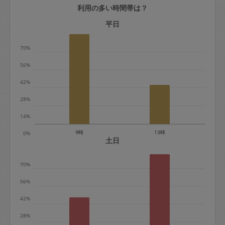
利用の多い時間帯は？
定期契約をキャンセルする場合、毎週定
期は月2回まで隔週定期は月1回までキャ
平日
ンセル料は発生しません。それ以上はキ
70%
ャンセル料が発生します。
56%
定期契約キャンセル料：
42%
・1回につき1,200円※
28%
・詳細ルールは、
こちら
を参照くださ
い。
14%
9時
13時
0%
※キャンセル料金の設定について：
土日
定期依頼1回（3時間）の金額とスポット
70%
1回（3時間）依頼した場合の金額の差額
相当で料金設定されています。
56%
42%
28%