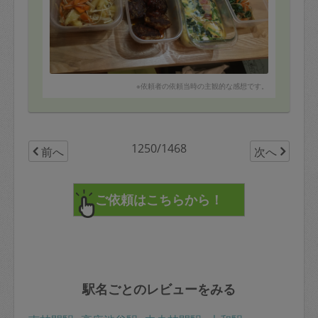
★鶏肉の炒めものなど。
常温や冷凍のものもアドバイスくださり、
今週は野菜もたくさんとれて乗り切れそ
うです。
お人柄も良い方で満点です！！
あえてつけ加えると三角巾をされると
※依頼者の依頼当時の主観的な感想です。
更に良いのかな？とおもいました。
また月末も予約いたしました。
1250/1468
前へ
次へ
駅名ごとのレビューをみる