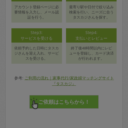
アカウント登録ページに必
最寄り駅や日付で絞り込み
要情報を入力し、メール認
検索を行い、ニーズに合う
証を行う。
タスカジさんを探す。
Step3:
Step4:
サービスを受ける
支払いとレビュー
依頼予約した日時にタスカ
終了後48時間以内にレビ
ジさんを迎え入れ、サービ
ューを登録し、カード決済
スを受ける。
が行われます。
参考:
ご利用の流れ｜家事代行/家政婦マッチングサイト
『タスカジ』