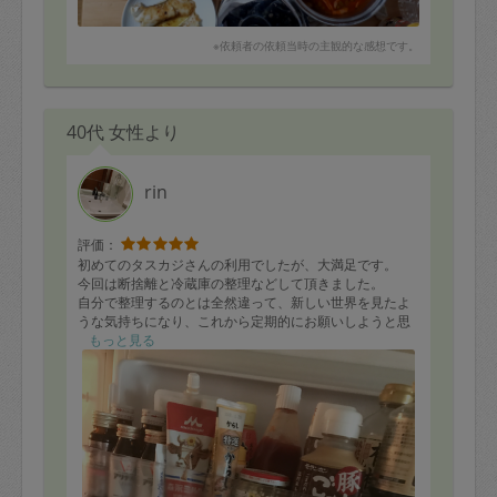
※依頼者の依頼当時の主観的な感想です。
40代 女性より
rin
評価：
初めてのタスカジさんの利用でしたが、大満足です。
今回は断捨離と冷蔵庫の整理などして頂きました。
自分で整理するのとは全然違って、新しい世界を見たよ
うな気持ちになり、これから定期的にお願いしようと思
いました。
もっと見る
ありがとうございました！