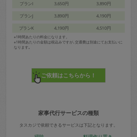
プランI
3,650円
3,890円
プランJ
3,890円
4,190円
プランK
4,190円
4,510円
※1時間あたりの料金になります。
※1時間あたりの金額は税込みですが､交通費は別途にてお支払いに
なります｡
家事代行サービスの種類
タスカジで依頼できるサービスは下記となります。
掃除
料理作り置き