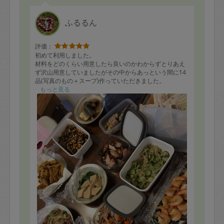
ふるるん
評価：
初めて利用しました。
材料をどのくらい用意したら良いのかわからずとりあえ
ず沢山用意していましたがその中からあっという間に14
品(写真のもの＋スープ)作っていただきました。
優しい雰囲気、話し方でとても安心できました。
もっと見る
味の好みや、食べたい味付けのバリエーションなどこま
めに確認していただき、様々なバリエーションの料理が
出来上がってました。味付けも薄味でお願いし、薄味で
仕上がってました。
途中、私が食べた食器の後片付けやいっぱいになったご
み袋の取り換えなどもしていただき助かりました。
作業終了の時間帯に授乳をしていたため
ご挨拶が出来なかったのですが、
作業後のキッチンは後片付けや拭き掃除もされていてび
っくりしました。
短時間でここまでこなす効率良さに感動しております。
ありがとうございました！
またお願いしたいと思います。