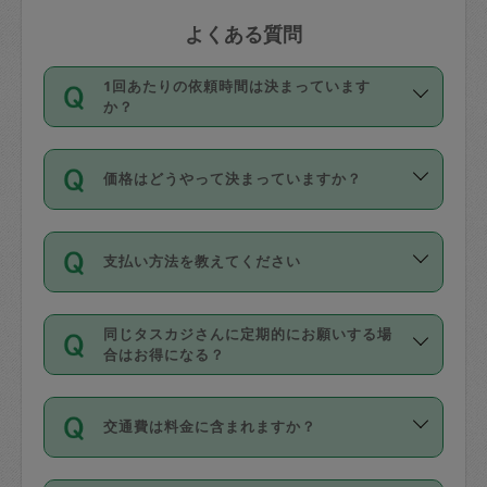
よくある質問
1回あたりの依頼時間は決まっています
か？
依頼1回につき3時間固定です。3時間を
価格はどうやって決まっていますか？
超えて依頼したい場合は、延長機能をご
利用ください。機能をご利用いただくに
11種類の価格帯の中からタスカジさん自
は、タスカジさんに事前に相談し、合意
支払い方法を教えてください
身が価格を選んで設定しています。
の上事前申請することが必要です。な
タスカジさんの価格設定には最初は制限
お、3時間を下回っても、値引き等はござ
お支払方法はクレジットカード（Visa／
があり、レビュー件数、レビューの平均
いません。
同じタスカジさんに定期的にお願いする場
Master／JCB／AMERICAN EXPRESS／
値、などで除々に設定可能な最高額が上
合はお得になる？
Diners Club）のみとなります。
がっていく仕組みになっています。
依頼には「スポット」と「定期（毎週｜
カード情報のご登録は、依頼リクエスト
交通費は料金に含まれますか？
隔週）」があり、「定期」の依頼は「ス
を行う際にご入力ください。プロフィー
ポット」よりお得な料金でご利用できま
ル登録時にはご入力いただかなくても大
交通費は依頼料金とは別途発生し、依頼