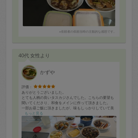
※依頼者の依頼当時の主観的な感想です。
40代 女性より
かずや
評価：
ありがとうございました。
とても人柄の良いタスカジさんでした。こちらの要望も
聞いてくださり、和食をメインに作って頂きました。
一部お昼ご飯に頂きましたが、味もしっかりしていて美
味しかったです。
もっと見る
他のものもこれから、頂くのが楽しみです。
後片付けもしっかりしていて、嬉しかったです。
ありがとうございました。
また、是非お願いしたいです。