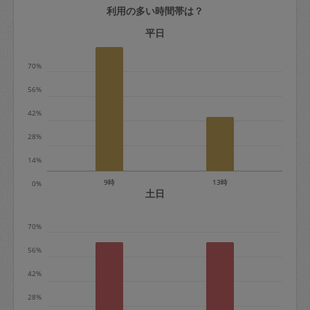
利用の多い時間帯は？
定期契約をキャンセルする場合、毎週定
期は月2回まで隔週定期は月1回までキャ
平日
ンセル料は発生しません。それ以上はキ
70%
ャンセル料が発生します。
56%
定期契約キャンセル料：
42%
・1回につき1,200円※
28%
・詳細ルールは、
こちら
を参照くださ
い。
14%
9時
13時
0%
※キャンセル料金の設定について：
土日
定期依頼1回（3時間）の金額とスポット
70%
1回（3時間）依頼した場合の金額の差額
相当で料金設定されています。
56%
42%
28%