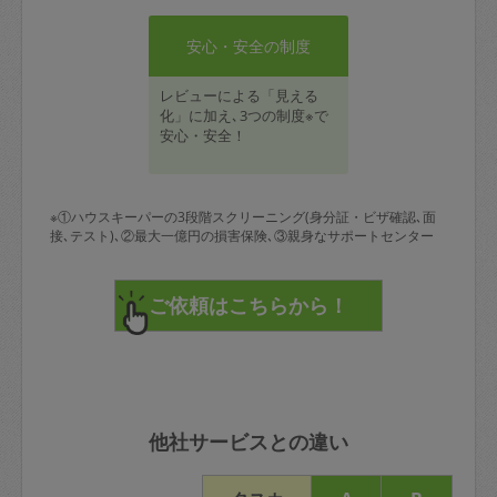
安心・安全の制度
レビューによる「見える
化」に加え､3つの制度※で
安心・安全！
※①ハウスキーパーの3段階スクリーニング(身分証・ビザ確認､面
接､テスト)､②最大一億円の損害保険､③親身なサポートセンター
他社サービスとの違い