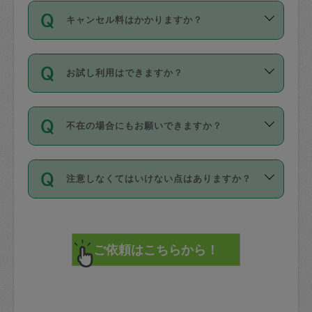
ご依頼は、現在を起点に3日後（72時間
濯、料理、作り置き、整理収納、買い物
のち、タスカジモニター宅にて３時間の
また外国人の方は英語しか話せない方、
キャンセル料はかかりますか？
以降）の日時から受付可能となっていま
です。作業中に物を壊したり、人にけが
現場トライアルを受け、合格したタスカ
日本語も話せる方など様々です。
す。
をさせたりした場合が対象で、補償金額
ジさんが活動されています。
キャンセル料には、以下の2種類がありま
ただし、72時間を切った直前の日程では
は対物1000万円、対人1億円が上限で
バックグラウンドや得意分野はプロフィ
お試し利用はできますか？
す。
タスカジさんへ「募集」をかけることが
す。
※テストセンターの講評は１件目のレビュ
ールに記載していますので、各自の得意
可能です。
ーとして記載されていますので依頼の際
分野を見極めて、目的に合わせてお仕事
「お試し利用」というメニューはありま
万が一損害が発生した場合は、その場の
に参考にしてください。
を依頼してください。
不在の場合にもお願いできますか？
せんが、「一回のみ」依頼を活用するこ
1. 直前キャンセル（定期、スポット契約
写真を撮り、
参考
：
【詳細】タスカジさんの登録に際
とによって、気に入ったタスカジさんを
共通）
タスカジサポートセンターまでご連絡く
して面接や教育は実施していますか？
不在の場合の作業はタスカジさんの同意
見つけることができます。
・タスカジさんのお仕事開始予定時間前
ださい。
注意しなくてはいけない点はありますか？
が必要です。数回の依頼ののち、タスカ
72時間を超える※と、以下のキャンセル
詳細FAQ：
損害賠償保険について教えて
ジさんと依頼者の間で十分な信頼関係が
まず、条件の合う気になるタスカジさ
料が発生します。
ください。
貴重品は紛失の際トラブルの元となるの
できたのち、タスカジさんに依頼してみ
ん、２・３人に「スポット」依頼をして
で、必ず鍵のかかるロッカーや金庫に入
てください。
みてください。
直前キャンセル料：
れて依頼者の責任の元管理するよう心掛
不在時に部屋に入るためにタスカジさん
その後、一番気に入ったタスカジさんに
72時間前〜24時間前＝依頼料金の50%
けてください。
に鍵を預ける必要がありますが、タスカ
「定期（毎週・隔週）」依頼をしてくだ
24時間前～1時間前＝依頼金額の100%
※パスポート、クレジットカード、銀行カ
ジさんが紛失した鍵によって二次的な損
さい。
1時間前〜実施時間＝依頼金額の100%＋
ード、5千円以上のアクセサリー、500円
害（たとえば、第三者の侵入など）が起
交通費全額