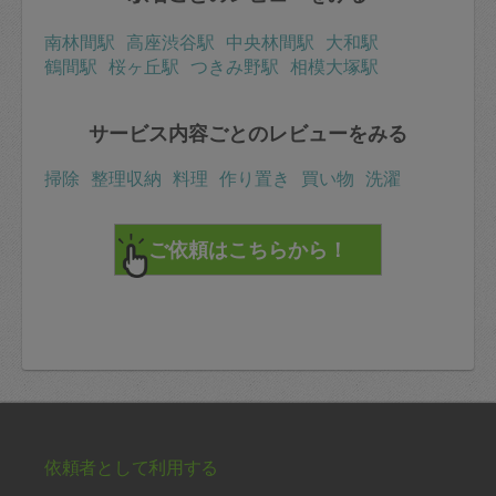
南林間駅
高座渋谷駅
中央林間駅
大和駅
鶴間駅
桜ヶ丘駅
つきみ野駅
相模大塚駅
サービス内容ごとのレビューをみる
掃除
整理収納
料理
作り置き
買い物
洗濯
依頼者として利用する