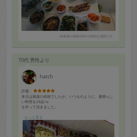
※依頼者の依頼当時の主観的な感想です。
70代 男性より
hatch
評価：
本日は最後の依頼でしたが、いつものように、素晴らし
い料理を24品+α
を作って頂きました。
ハッチさんのお陰でこの2年、本当に、美味しい料理を食
もっと見る
べる事ができて、ありがかったです。
息子達も残念がっていますが、