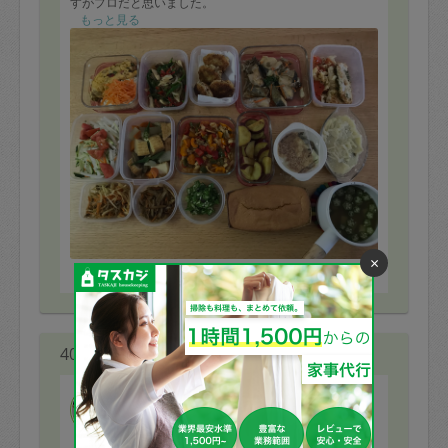
すがプロだと思いました。
味付けは普通でお願いしましたが、濃すぎず薄すぎず、
もっと見る
私にはちょうど良かったです。
グラタンは娘も美味しかったようで、たくさんおかわり
をしていました。
今回は悪天候の中ありがとうございました。
×
※依頼者の依頼当時の主観的な感想です。
40代 女性より
きき