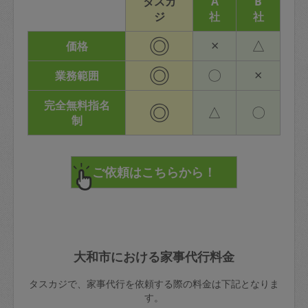
タスカ
A
B
ジ
社
社
◎
×
△
価格
◎
〇
×
業務範囲
完全無料指名
◎
△
〇
制
大和市における家事代行料金
タスカジで、家事代行を依頼する際の料金は下記となりま
す。