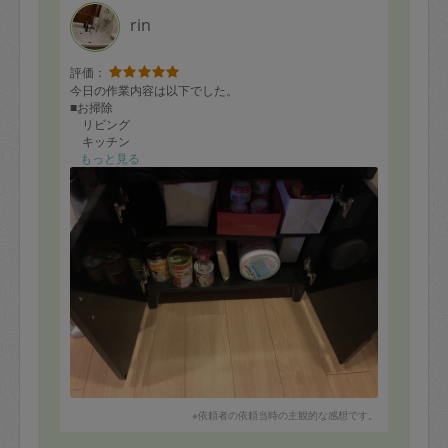
rin
評価：
今日の作業内容は以下でした。
■お掃除
リビング
キッチン
トイレ
もっと見る
加湿器お掃除続き
クローゼットの整理続き
■収納
キッチン周り
テレビ台の周辺の整理
沢山頼んでしまって申し訳なかったのですが、
たんたんとこなして頂きました。
これで安心して来客を迎えられそうです。
有難うございました。
良いご縁があって本当に良かったです。
これからもよろしくお願いいたします。
※依頼者の依頼当時の主観的な感想です。