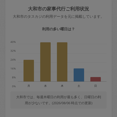
玉、など
きた場合は損害保険の対象外となるので
依頼者不在による当日キャンセル＝依頼
大和市の家事代行ご利用状況
ご注意ください。
金額の100%＋交通費全額
大和市のタスカジの利用データを元に掲載しています。
あわせてこちらも参照ください
：
初めて
利用します。注意しなくてはいけない点
※例：依頼日時／土曜日午前9時開始の場
利用の多い曜日は？
はありますか？
合、水曜日午前9時以降はキャンセル料が
発生
40%
水曜日9時〜金曜日9時まで＝依頼料金の
32%
50%
24%
金曜日9時～土曜日8時まで＝依頼金額の
100%
16%
土曜日8時〜実施時間＝依頼金額の100%
8%
＋交通費全額
月
水
木
土
日
0%
依頼者不在による当日キャンセル＝依頼
金額の100%＋交通費全額
大和市では、毎週木曜日の利用が最も多く、日曜日の利
用が少ないです。(2026/08/06 時点での更新)
2. 定期契約キャンセル（定期契約のみ）