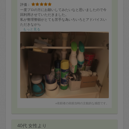
評価：
一度プロの方にお願いしてみたいなと思いましたので今
回利用させていただきました。
私が整理整頓がとても苦手な為いろいろとアドバイスい
ただきながら
テキパキと手際よく自宅をピカピカにしてくださいまし
もっと見る
た。
ありがとうございました
個人的に印象に残ったことは
長さが短いものは横ではなく縦収納もできること（カト
ラリーなど）
収納boxがないときは紙袋でも代用できること（洗面台の
写真載せます）
洗面台にはよく使うスタメンしか置かないこと
など「あ、その発想なかったわ」と思いました 笑
短時間でしたが部屋が綺麗になって嬉しく思います
またいつかお願いできたらなと思います
暑い中お越しいただきありがとうございました！
※依頼者の依頼当時の主観的な感想です。
40代 女性より