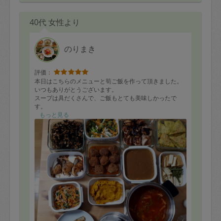
40代 女性より
のりまき
評価：
本日はこちらのメニューと筍ご飯を作って頂きました。
いつもありがとうございます。
スープは具だくさんで、ご飯もとても美味しかったで
す。
キッチンもきれいになっていて非常に助かりました。
もっと見る
次回も楽しみにしております！