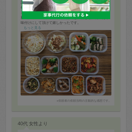
評価：
母乳育児によく、冷凍もできるお料理をお願いしたとこ
ろ、とても沢山のお料理を作っていただけました。
和風、カレー味、トマト味、酢っぱい物など変化のある
味付けにして頂けて嬉しかったです。
写真以外にも、煮込み料理など、計15品もありました。
もっと見る
またお願いしたいです。
※依頼者の依頼当時の主観的な感想です。
40代 女性より