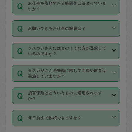
す。
丈夫です。
お仕事を依頼できる時間帯は決まっていま
料金のご請求と合わせてお支払いとなり
定期の最低利用回数は設けていない代わ
デビットカード・プリペイドカード（Vプ
すか？
ます。交通費の金額は「依頼の詳細」に
りに、一定数を超えたキャンセルは有償
リカ、au WALLETなど）
は支払にはご利
時間帯は3種類あります。いずれも１回あ
自動計算で表示されます。
でキャンセルすることが出来ます。
用いただけませんのでご注意ください。
お願いできるお仕事の範囲は？
たり３時間です。
銀行振込や現金払いも対応していませ
（例：毎週定期の場合は３回以上のキャ
ん。
掃除、整理収納、洗濯、買い物、料理、
・ＡＭ ９時～１２時
ンセルが有償（1200円、隔週定期の場合
なお、タスカジさんの交通費も、依頼料
タスカジさんにはどのような方が登録して
作り置きです。タスカジさんによってで
・ＰＭ １３時～１６時
いるのですか？
は２回以上のキャンセルが有償（1200
金のご請求と合わせてお支払いとなりま
きる仕事の範囲が異なりますので、依頼
・夜 １８時～２１時
円））
す。交通費の金額は「依頼の詳細」に自
主婦として長年の家事経験をお持ちの
する前にタスカジさんのプロフィールで
動計算で表示されます。
タスカジさんの登録に際して面接や教育は
方、栄養士・調理師といった資格者で保
確認してください。
開始時間を２時間前後変更することが可
実施していますか？
育園や学校の給食やレストランで料理関
基本的に、高所での作業や危険作業、屋
能です。依頼送信後、個別にタスカジさ
応募の際に、各自事務局との面接と説明
係の専門職に従事されていた方、日本で
外での作業は対象外です。
んにメッセージを送り調整してくださ
損害保険はどういうものに適用されます
を行っています。その後、身分証明書の
すでにハウスキーパーや英語の先生とし
か？
い。ただし、２時間を越えての調整はで
写真提出をしていただいています。外国
てお仕事をしているフィリピン出身の
きません。
依頼者とタスカジさんとの間でタスカジ
人の場合は在留カードで労働許可状況を
方、海外からの留学生、家事が好きな会
万が一、依頼した時間帯と作業時間が１
何日前まで依頼できますか？
を通して成立した作業時間内での作業に
確認しています。タスカジさんトレーニ
社員など様々なバックグラウンドの方が
時間も被らない場合、損害保険の対象外
適用されます。作業範囲は、掃除、洗
ング動画を使ったセルフトレーニングの
登録しています。
となりますので、ご注意ください。