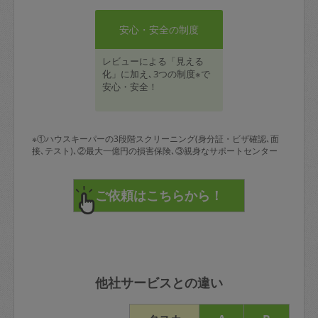
安心・安全の制度
レビューによる「見える
化」に加え､3つの制度※で
安心・安全！
※①ハウスキーパーの3段階スクリーニング(身分証・ビザ確認､面
接､テスト)､②最大一億円の損害保険､③親身なサポートセンター
他社サービスとの違い