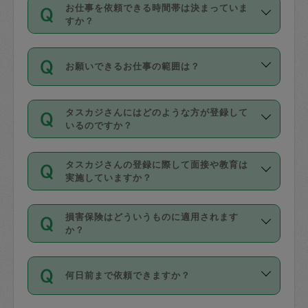
す。
丈夫です。
お仕事を依頼できる時間帯は決まっていま
料金のご請求と合わせてお支払いとなり
定期の最低利用回数は設けていない代わ
デビットカード・プリペイドカード（Vプ
すか？
ます。交通費の金額は「依頼の詳細」に
りに、一定数を超えたキャンセルは有償
リカ、au WALLETなど）
は支払にはご利
時間帯は3種類あります。いずれも１回あ
自動計算で表示されます。
でキャンセルすることが出来ます。
用いただけませんのでご注意ください。
お願いできるお仕事の範囲は？
たり３時間です。
銀行振込や現金払いも対応していませ
（例：毎週定期の場合は３回以上のキャ
ん。
掃除、整理収納、洗濯、買い物、料理、
・ＡＭ ９時～１２時
ンセルが有償（1200円、隔週定期の場合
なお、タスカジさんの交通費も、依頼料
タスカジさんにはどのような方が登録して
作り置きです。タスカジさんによってで
・ＰＭ １３時～１６時
いるのですか？
は２回以上のキャンセルが有償（1200
金のご請求と合わせてお支払いとなりま
きる仕事の範囲が異なりますので、依頼
・夜 １８時～２１時
円））
す。交通費の金額は「依頼の詳細」に自
主婦として長年の家事経験をお持ちの
する前にタスカジさんのプロフィールで
動計算で表示されます。
タスカジさんの登録に際して面接や教育は
方、栄養士・調理師といった資格者で保
確認してください。
開始時間を２時間前後変更することが可
実施していますか？
育園や学校の給食やレストランで料理関
基本的に、高所での作業や危険作業、屋
能です。依頼送信後、個別にタスカジさ
応募の際に、各自事務局との面接と説明
係の専門職に従事されていた方、日本で
外での作業は対象外です。
んにメッセージを送り調整してくださ
損害保険はどういうものに適用されます
を行っています。その後、身分証明書の
すでにハウスキーパーや英語の先生とし
か？
い。ただし、２時間を越えての調整はで
写真提出をしていただいています。外国
てお仕事をしているフィリピン出身の
きません。
依頼者とタスカジさんとの間でタスカジ
人の場合は在留カードで労働許可状況を
方、海外からの留学生、家事が好きな会
万が一、依頼した時間帯と作業時間が１
何日前まで依頼できますか？
を通して成立した作業時間内での作業に
確認しています。タスカジさんトレーニ
社員など様々なバックグラウンドの方が
時間も被らない場合、損害保険の対象外
適用されます。作業範囲は、掃除、洗
ング動画を使ったセルフトレーニングの
登録しています。
となりますので、ご注意ください。