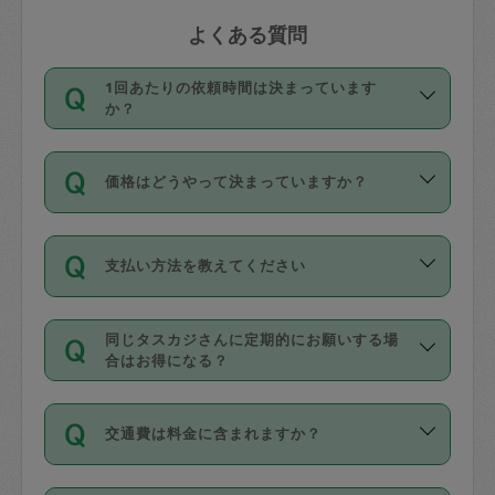
よくある質問
1回あたりの依頼時間は決まっています
か？
依頼1回につき3時間固定です。3時間を
価格はどうやって決まっていますか？
超えて依頼したい場合は、延長機能をご
利用ください。機能をご利用いただくに
11種類の価格帯の中からタスカジさん自
は、タスカジさんに事前に相談し、合意
支払い方法を教えてください
身が価格を選んで設定しています。
の上事前申請することが必要です。な
タスカジさんの価格設定には最初は制限
お、3時間を下回っても、値引き等はござ
お支払方法はクレジットカード（Visa／
があり、レビュー件数、レビューの平均
いません。
同じタスカジさんに定期的にお願いする場
Master／JCB／AMERICAN EXPRESS／
値、などで除々に設定可能な最高額が上
合はお得になる？
Diners Club）のみとなります。
がっていく仕組みになっています。
依頼には「スポット」と「定期（毎週｜
カード情報のご登録は、依頼リクエスト
交通費は料金に含まれますか？
隔週）」があり、「定期」の依頼は「ス
を行う際にご入力ください。プロフィー
ポット」よりお得な料金でご利用できま
ル登録時にはご入力いただかなくても大
交通費は依頼料金とは別途発生し、依頼