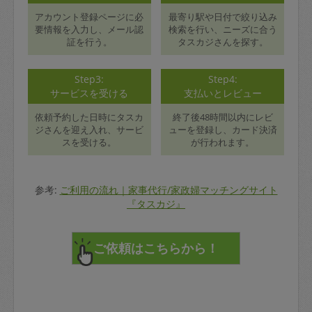
アカウント登録ページに必
最寄り駅や日付で絞り込み
要情報を入力し、メール認
検索を行い、ニーズに合う
証を行う。
タスカジさんを探す。
Step3:
Step4:
サービスを受ける
支払いとレビュー
依頼予約した日時にタスカ
終了後48時間以内にレビ
ジさんを迎え入れ、サービ
ューを登録し、カード決済
スを受ける。
が行われます。
参考:
ご利用の流れ｜家事代行/家政婦マッチングサイト
『タスカジ』