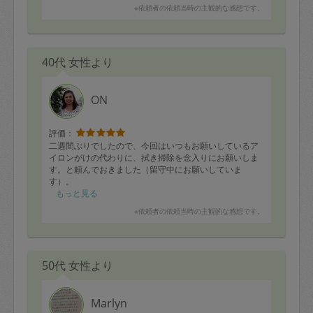
※依頼者の依頼当時の主観的な感想です。
40代 女性より
ON
評価：
二週間ぶりでしたので、今回はいつもお願いしているア
イロンがけの代わりに、拭き掃除を念入りにお願いしま
す。と頼んでおきました（留守中にお願いしていま
す）。
ブラインドやソファの下もきちんと拭いてくれて、終わ
もっと見る
らなかったサイドは来週続きをやるからと報告してくれ
※依頼者の依頼当時の主観的な感想です。
たので、お掃除の様子がわかってありがたかったです。
お料理はさすがの安定感。いつも通り美味しくいただ
き、時間が来たのでもういいよーと伝えても、最後まで
お片づけして帰ってくださいました。
50代 女性より
今年もお世話になりますが、どうぞよろしくお願いしま
す。
Marlyn