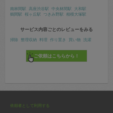
南林間駅
高座渋谷駅
中央林間駅
大和駅
鶴間駅
桜ヶ丘駅
つきみ野駅
相模大塚駅
サービス内容ごとのレビューをみる
掃除
整理収納
料理
作り置き
買い物
洗濯
依頼者として利用する