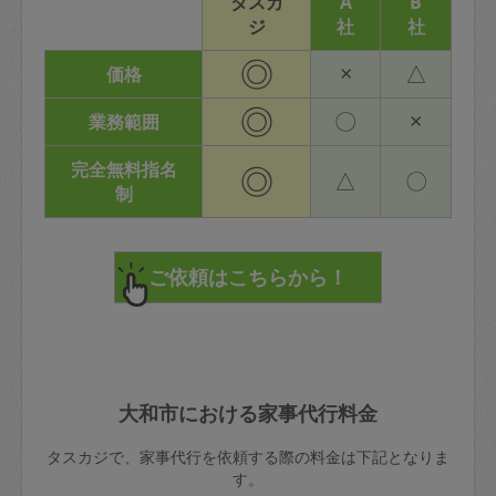
タスカ
A
B
ジ
社
社
◎
×
△
価格
◎
〇
×
業務範囲
完全無料指名
◎
△
〇
制
大和市における家事代行料金
タスカジで、家事代行を依頼する際の料金は下記となりま
す。