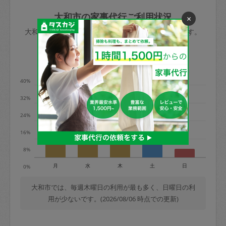
玉、など
きた場合は損害保険の対象外となるので
依頼者不在による当日キャンセル＝依頼
大和市の家事代行ご利用状況
×
ご注意ください。
金額の100%＋交通費全額
大和市のタスカジの利用データを元に掲載しています。
あわせてこちらも参照ください
：
初めて
利用します。注意しなくてはいけない点
※例：依頼日時／土曜日午前9時開始の場
利用の多い曜日は？
はありますか？
合、水曜日午前9時以降はキャンセル料が
発生
40%
水曜日9時〜金曜日9時まで＝依頼料金の
32%
50%
24%
金曜日9時～土曜日8時まで＝依頼金額の
100%
16%
土曜日8時〜実施時間＝依頼金額の100%
8%
＋交通費全額
月
水
木
土
日
0%
依頼者不在による当日キャンセル＝依頼
金額の100%＋交通費全額
大和市では、毎週木曜日の利用が最も多く、日曜日の利
用が少ないです。(2026/08/06 時点での更新)
2. 定期契約キャンセル（定期契約のみ）