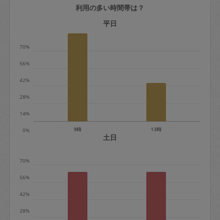
利用の多い時間帯は？
定期契約をキャンセルする場合、毎週定
期は月2回まで隔週定期は月1回までキャ
平日
ンセル料は発生しません。それ以上はキ
70%
ャンセル料が発生します。
56%
定期契約キャンセル料：
42%
・1回につき1,200円※
28%
・詳細ルールは、
こちら
を参照くださ
い。
14%
9時
13時
0%
※キャンセル料金の設定について：
土日
定期依頼1回（3時間）の金額とスポット
70%
1回（3時間）依頼した場合の金額の差額
相当で料金設定されています。
56%
42%
28%