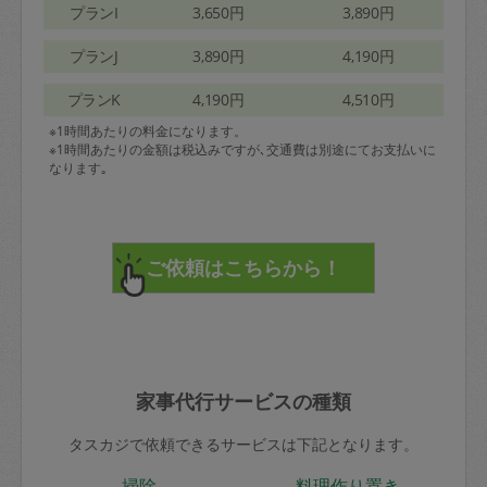
プランI
3,650円
3,890円
プランJ
3,890円
4,190円
プランK
4,190円
4,510円
※1時間あたりの料金になります。
※1時間あたりの金額は税込みですが､交通費は別途にてお支払いに
なります｡
家事代行サービスの種類
タスカジで依頼できるサービスは下記となります。
掃除
料理作り置き