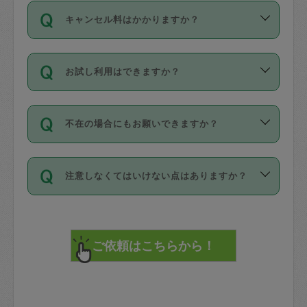
ご依頼は、現在を起点に3日後（72時間
濯、料理、作り置き、整理収納、買い物
のち、タスカジモニター宅にて３時間の
また外国人の方は英語しか話せない方、
キャンセル料はかかりますか？
以降）の日時から受付可能となっていま
です。作業中に物を壊したり、人にけが
現場トライアルを受け、合格したタスカ
日本語も話せる方など様々です。
す。
をさせたりした場合が対象で、補償金額
ジさんが活動されています。
キャンセル料には、以下の2種類がありま
ただし、72時間を切った直前の日程では
は対物1000万円、対人1億円が上限で
バックグラウンドや得意分野はプロフィ
お試し利用はできますか？
す。
タスカジさんへ「募集」をかけることが
す。
※テストセンターの講評は１件目のレビュ
ールに記載していますので、各自の得意
可能です。
ーとして記載されていますので依頼の際
分野を見極めて、目的に合わせてお仕事
「お試し利用」というメニューはありま
万が一損害が発生した場合は、その場の
に参考にしてください。
を依頼してください。
不在の場合にもお願いできますか？
せんが、「一回のみ」依頼を活用するこ
1. 直前キャンセル（定期、スポット契約
写真を撮り、
参考
：
【詳細】タスカジさんの登録に際
とによって、気に入ったタスカジさんを
共通）
タスカジサポートセンターまでご連絡く
して面接や教育は実施していますか？
不在の場合の作業はタスカジさんの同意
見つけることができます。
・タスカジさんのお仕事開始予定時間前
ださい。
注意しなくてはいけない点はありますか？
が必要です。数回の依頼ののち、タスカ
72時間を超える※と、以下のキャンセル
詳細FAQ：
損害賠償保険について教えて
ジさんと依頼者の間で十分な信頼関係が
まず、条件の合う気になるタスカジさ
料が発生します。
ください。
貴重品は紛失の際トラブルの元となるの
できたのち、タスカジさんに依頼してみ
ん、２・３人に「スポット」依頼をして
で、必ず鍵のかかるロッカーや金庫に入
てください。
みてください。
直前キャンセル料：
れて依頼者の責任の元管理するよう心掛
不在時に部屋に入るためにタスカジさん
その後、一番気に入ったタスカジさんに
72時間前〜24時間前＝依頼料金の50%
けてください。
に鍵を預ける必要がありますが、タスカ
「定期（毎週・隔週）」依頼をしてくだ
24時間前～1時間前＝依頼金額の100%
※パスポート、クレジットカード、銀行カ
ジさんが紛失した鍵によって二次的な損
さい。
1時間前〜実施時間＝依頼金額の100%＋
ード、5千円以上のアクセサリー、500円
害（たとえば、第三者の侵入など）が起
交通費全額